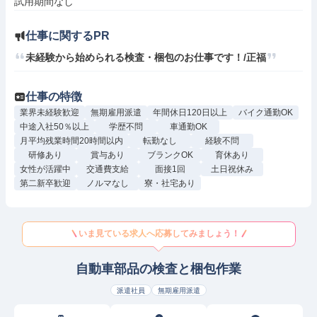
試用期間なし
仕事に関するPR
未経験から始められる検査・梱包のお仕事です！/正福
仕事の特徴
業界未経験歓迎
無期雇用派遣
年間休日120日以上
バイク通勤OK
中途入社50％以上
学歴不問
車通勤OK
月平均残業時間20時間以内
転勤なし
経験不問
研修あり
賞与あり
ブランクOK
育休あり
女性が活躍中
交通費支給
面接1回
土日祝休み
第二新卒歓迎
ノルマなし
寮・社宅あり
いま見ている求人へ応募してみましょう！
自動車部品の検査と梱包作業
派遣社員
無期雇用派遣