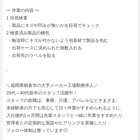
ー 作業の内容 ー

1.目視検査

 ・製品にキズや凹みが無いかを目視でチェック

2.検査済み製品の梱包

 ・輸送時にキズが付かないよう包装材で製品を包む

 ・出荷ケースに決められた個数入れる

 ・出荷先のラベルを貼る

-

＼福岡県朝倉市の大手メーカー工場勤務求人／

20代～40代前半のスタッフ活躍中！

スタッフの前職は、事務、介護、アパレルなどさまざま。

未経験者の方でも安心して日々作業がすすめられるように、

入社後約1ヵ月間は先輩スタッフと一緒に作業をすすめたり、

管理者との定期的な面談やヒアリングを実施したり...

フォロー体制は整っています◎
