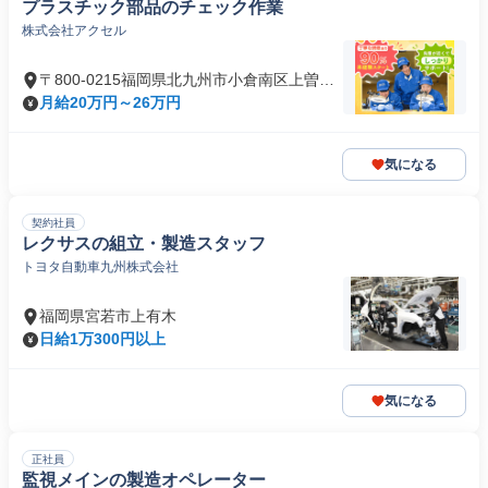
プラスチック部品のチェック作業
株式会社アクセル
〒800-0215福岡県北九州市小倉南区上曽根
新町
月給20万円～26万円
気になる
契約社員
レクサスの組立・製造スタッフ
トヨタ自動車九州株式会社
福岡県宮若市上有木
日給1万300円以上
気になる
正社員
監視メインの製造オペレーター