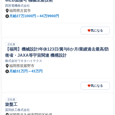
WEB面接可 機械生産技術
西部電機株式会社
福岡県古賀市
月給27万1000円～44万9900円
気になる
正社員
【福岡】機械設計/年休123日/賞与6か月/業績過去最高/防
衛省・JAXA等宇宙関連 機構設計
株式会社ワキタハイテクス
福岡県筑紫野市
月給31万円～43万円
気になる
正社員
旋盤工
冨田鉄工株式会社
福岡県北九州市門司区松原