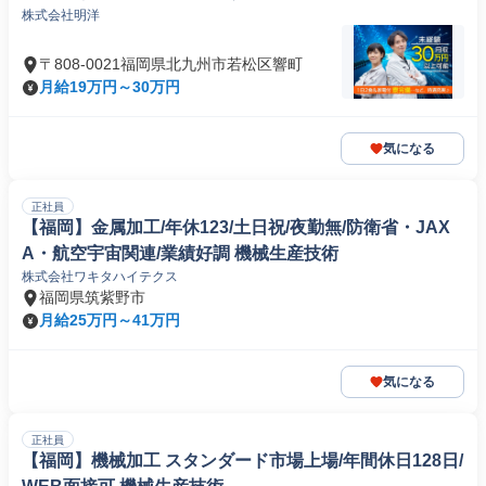
株式会社明洋
〒808-0021福岡県北九州市若松区響町
月給19万円～30万円
気になる
正社員
【福岡】金属加工/年休123/土日祝/夜勤無/防衛省・JAX
A・航空宇宙関連/業績好調 機械生産技術
株式会社ワキタハイテクス
福岡県筑紫野市
月給25万円～41万円
気になる
正社員
【福岡】機械加工 スタンダード市場上場/年間休日128日/