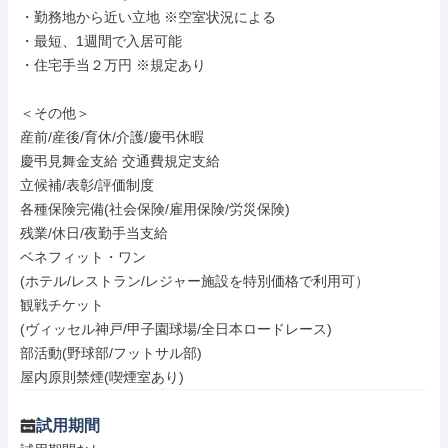
・勤務地から近い立地 ※空室状況による

・最短、1週間で入居可能

・住宅手当２万円 ※規定あり

＜その他＞

産前/産後/育休/介護/慶弔休暇

慶弔見舞金支給 交通費規定支給

立候補/表彰/評価制度

各種保険完備(社会保険/雇用保険/労災保険)

残業/休日/夜勤手当支給

ベネフィット・ワン

(ホテル/レストラン/レジャー施設を特別価格で利用可）

観戦チケット

(ヴィッセル神戸/甲子園球場/全日本ロードレース)

部活動(野球部/フットサル部)

屋内原則禁煙(喫煙室あり)
試用期間