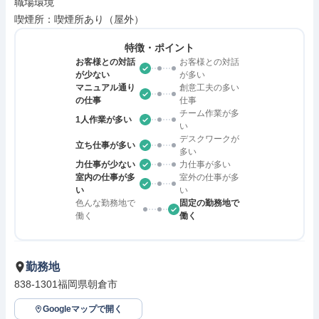
職場環境

喫煙所：喫煙所あり（屋外）
特徴・ポイント
お客様との対話
お客様との対話
が少ない
が多い
マニュアル通り
創意工夫の多い
の仕事
仕事
チーム作業が多
1人作業が多い
い
デスクワークが
立ち仕事が多い
多い
力仕事が少ない
力仕事が多い
室内の仕事が多
室外の仕事が多
い
い
色んな勤務地で
固定の勤務地で
働く
働く
勤務地
838-1301福岡県朝倉市
Googleマップで開く