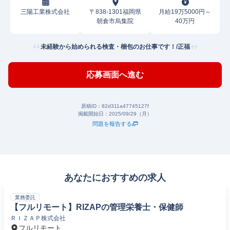
三陽工業株式会社
〒838-1301福岡県
月給19万5000円～
朝倉市烏集院
40万円
未経験から始められる検査・梱包のお仕事です！/正福
応募画面へ進む
原稿ID：
82d311a47745127f
掲載開始日：
2025/09/29（月）
問題を報告する
あなたにおすすめの求人
業務委託
【フルリモート】RIZAPの管理栄養士・保健師
ＲＩＺＡＰ株式会社
フルリモート