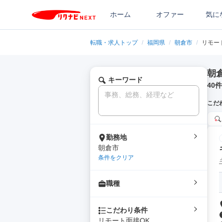
ホーム
オファー
気に
転職・求人トップ
/
福岡県
/
朝倉市
/
リモー
朝
キーワード
40
件
こだ
勤務地
朝倉市
条件をクリア
職種
こだわり条件
リモート面接OK