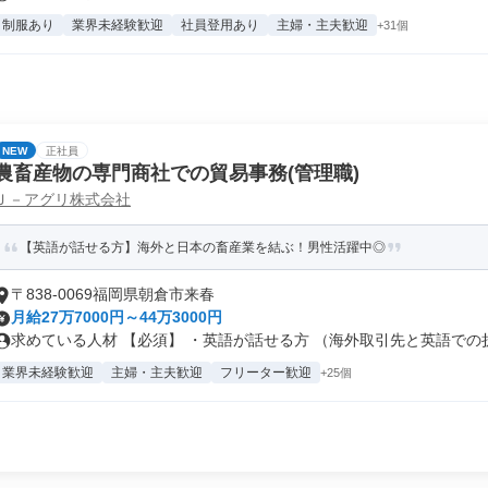
制服あり
業界未経験歓迎
社員登用あり
主婦・主夫歓迎
+31個
NEW
正社員
農畜産物の専門商社での貿易事務(管理職)
Ｊ－アグリ株式会社
【英語が話せる方】海外と日本の畜産業を結ぶ！男性活躍中◎
〒838-0069福岡県朝倉市来春
月給27万7000円～44万3000円
求めている人材 【必須】 ・英語が話せる方 （海外取引先と英語での折衝
業界未経験歓迎
主婦・主夫歓迎
フリーター歓迎
+25個