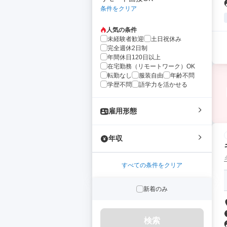
条件をクリア
人気の条件
未経験者歓迎
土日祝休み
完全週休2日制
年間休日120日以上
在宅勤務（リモートワーク）OK
転勤なし
服装自由
年齢不問
学歴不問
語学力を活かせる
雇用形態
年収
すべての条件をクリア
新着のみ
検索