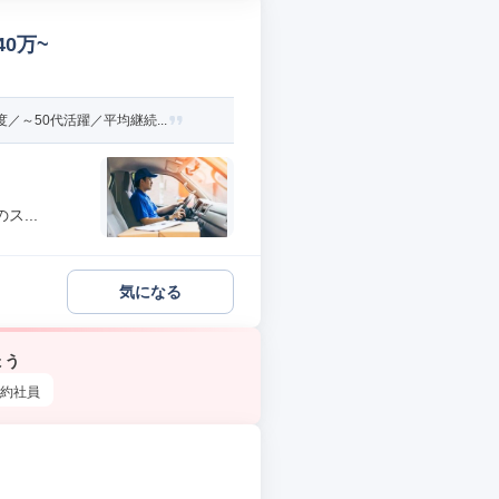
0万~
～50代活躍／平均継続...
...
気になる
ょう
約社員