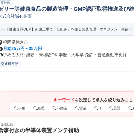
正社員
ゼリー等健康食品の製造管理・GMP認証取得推進及び
株式会社誠心製薬
【健康食品OEM】新設工場で「仕組み」を創る製造管理・マネジメント候補
福岡県朝倉市
月給25万円～35万円
求める人材: 経験：未経験OK 学歴：大学卒 免許：普通自動車免許 ...
交通費支給
キーワード
を設定して求人を絞り込みまし
事務
経理
不動産
営業
IT
英語
派遣社員
食事付きの半導体装置メンテ補助