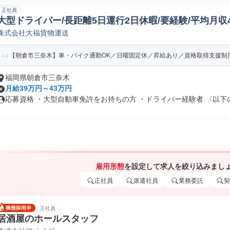
正社員
大型ドライバー/長距離5日運行2日休暇/要経験/平均月収4
株式会社大福貨物運送
【朝倉市三奈木】車・バイク通勤OK／日曜固定休／昇給あり／資格取得支援制度／
福岡県朝倉市三奈木
月給39万円～43万円
応募資格 ・大型自動車免許をお持ちの方 ・ドライバー経験者 〈以下のス
雇用形態
を設定して求人を絞り込みまし
正社員
派遣社員
業務委託
契
正社員
居酒屋のホールスタッフ