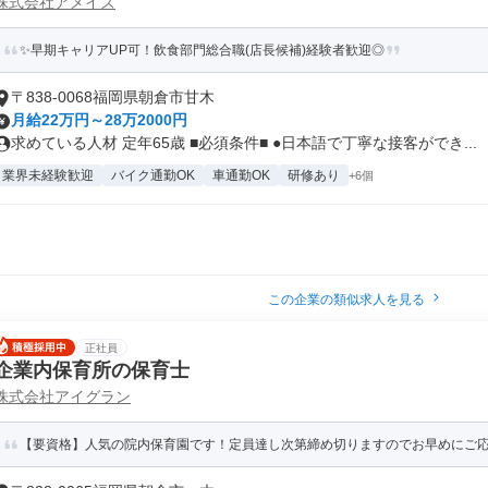
株式会社アメイズ
✨早期キャリアUP可！飲食部門総合職(店長候補)経験者歓迎◎
〒838-0068福岡県朝倉市甘木
月給22万円～28万2000円
求めている人材 定年65歳 ■必須条件■ ●日本語で丁寧な接客ができ...
業界未経験歓迎
バイク通勤OK
車通勤OK
研修あり
+6個
この企業の類似求人を見る
正社員
企業内保育所の保育士
株式会社アイグラン
【要資格】人気の院内保育園です！定員達し次第締め切りますのでお早めにご