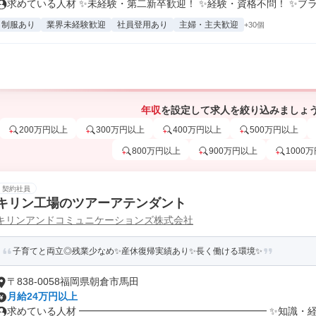
求めている人材 ✨未経験・第二新卒歓迎！ ✨経験・資格不問！ ✨ブラン
制服あり
業界未経験歓迎
社員登用あり
主婦・主夫歓迎
+30個
年収
を設定して求人を絞り込みましょ
200万円以上
300万円以上
400万円以上
500万円以上
800万円以上
900万円以上
1000
契約社員
キリン工場のツアーアテンダント
キリンアンドコミュニケーションズ株式会社
子育てと両立◎残業少なめ✨産休復帰実績あり✨長く働ける環境✨
〒838-0058福岡県朝倉市馬田
月給24万円以上
求めている人材 ━━━━━━━━━━━━━━━━━━━ ✨知識・経験