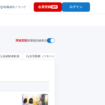
会員登録
ログイン
転職成功ノウハウ
無料
関連度順
新着順
詳細表示
未経験者歓迎
在宅勤務（リモートワーク）OK
家賃補助・住宅手当