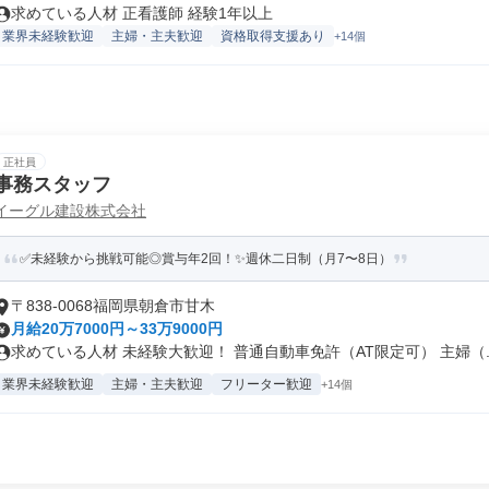
求めている人材 正看護師 経験1年以上
業界未経験歓迎
主婦・主夫歓迎
資格取得支援あり
+14個
正社員
事務スタッフ
イーグル建設株式会社
✅未経験から挑戦可能◎賞与年2回！✨週休二日制（月7〜8日）
〒838-0068福岡県朝倉市甘木
月給20万7000円～33万9000円
求めている人材 未経験大歓迎！ 普通自動車免許（AT限定可） 主婦（..
業界未経験歓迎
主婦・主夫歓迎
フリーター歓迎
+14個