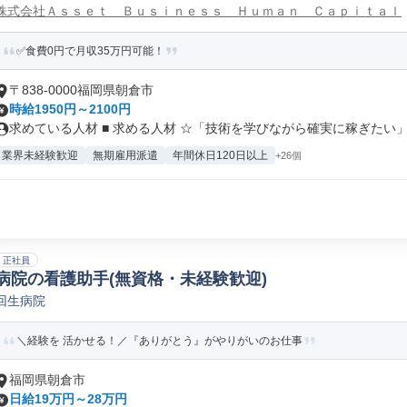
株式会社Ａｓｓｅｔ Ｂｕｓｉｎｅｓｓ Ｈｕｍａｎ Ｃａｐｉｔａｌ
✅食費0円で月収35万円可能！
〒838-0000福岡県朝倉市
時給1950円～2100円
求めている人材 ■ 求める人材 ☆「技術を学びながら確実に稼ぎたい」あ
業界未経験歓迎
無期雇用派遣
年間休日120日以上
+26個
正社員
病院の看護助手(無資格・未経験歓迎)
回生病院
＼経験を 活かせる！／『ありがとう』がやりがいのお仕事
福岡県朝倉市
日給19万円～28万円