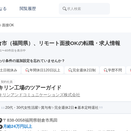
なる
閲覧履歴
求人検索
ト面接OK
倉市（福岡県）、リモート面接OKの転職・求人情報
1
〜
40
件目を表示中
わり条件の追加設定を忘れていませんか？
土日祝休み
年間休日120日以上
完全週休2日制
学歴不問
契約社員
キリン工場のツアーガイド
キリンアンドコミュニケーションズ株式会社
20代・30代女性活躍✨賞与有✨完全週休2日★基本定時退社
〒838-0058福岡県朝倉市馬田
月給24万円以上