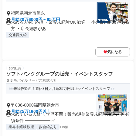
福岡県朝倉市屋永
月給20万6000円～65万円
求める人材: 必須 ・業界未経験OK 歓迎 ・小売業の経験がある
方 ・店長経験があ...
交通費支給
気になる
契約社員
ソフトバンクグループの販売・イベントスタッフ
ＳＢモバイルサービス株式会社
未経験歓迎！週休3日／月給25万円以上✨イベントスタッフ
〒838-0000福岡県朝倉市
月給25万1600円以上
求めている人材 ＼学歴不問！販売/通信業界未経験歓迎／ ▶必
須条件 ━━━━━━ ✅...
業界未経験歓迎
歩合給あり
+19個