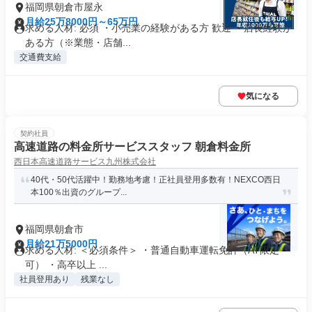
福岡県朝倉市屋永
月給25万8000円～65万円
求める人材: 必須 ・小売業の経験がある方 歓迎 ・店長経験が
ある方（※業態・店舗...
交通費支給
気になる
契約社員
高速道路の料金所サービススタッフ 朝倉料金所
西日本高速道路サービス九州株式会社
40代・50代活躍中！勤務地考慮！正社員登用多数有！NEXCO西日
本100％出資のグループ...
福岡県朝倉市
月給21万5000円
求める人材: ＜必須条件＞ ・普通自動車運転免許（AT限定
可） ・高卒以上 ...
社員登用あり
残業なし