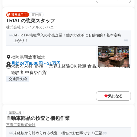
正社員
TRIALの惣菜スタッフ
株式会社トライアルカンパニー
AI・IoTを積極導入の小売企業！働き方改革にも積極的！基本定時
上がり！
福岡県朝倉市屋永
月給24万6000円～31万円
求める人材: 必須 ・業界未経験OK 歓迎 食品スーパーや小売店
経験者 中食や百貨...
交通費支給
気になる
派遣社員
自動車部品の検査と梱包作業
三陽工業株式会社
未経験から始められる検査・梱包のお仕事です！/正福