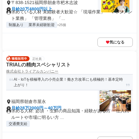
〒838-1521福岡県朝倉市杷木志波
月給20万4800円以上
求めている人材 未経験者大歓迎☆ 「現場作業」 「マネジメン
ト業務」 「管理業務」 「...
制服あり
業界未経験歓迎
+25個
気になる
正社員
TRIALの精肉スペシャリスト
株式会社トライアルカンパニー
AI・IoTを積極導入の小売企業！働き方改革にも積極的！基本定時
上がり！
福岡県朝倉市屋永
月給28万2000円～40万円
求める人材: 必須 ・生鮮の商品知識・経験がある方 ・仕入れ
ルートや市場に明るい方 ...
交通費支給