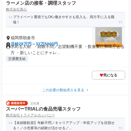
ラーメン店の接客・調理スタッフ
株式会社真心
プライベート重視でもOK♪働きやすさも収入も、両方手に入る職
場！
福岡県朝倉市
月給28万円～32万5000円
求める人材: ・経験不問／志望動機不要 ・飲食業に興味がある
方 ・新しいことにチャレ...
交通費支給
気になる
この企業の類似求人を見る
正社員
スーパーTRIALの食品売場スタッフ
株式会社トライアルカンパニー
【未経験歓迎】年齢不問／キャリアアップ・年収アップを目指せ
る！／小売業等の経験が活かせる／...