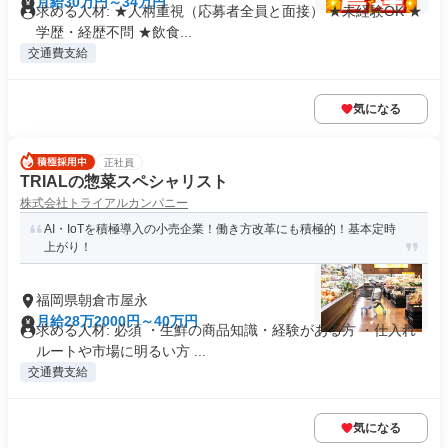
月給30万円～34万円
求める人材: ★人柄重視（応募者全員と面接） ★未経験OK ★
学歴・経歴不問 ★飲食...
交通費支給
気になる
正社員
TRIALの惣菜スペシャリスト
株式会社トライアルカンパニー
AI・IoTを積極導入の小売企業！働き方改革にも積極的！基本定時
上がり！
福岡県朝倉市屋永
月給28万2000円～40万円
求める人材: 必須 ・生鮮の商品知識・経験がある方 ・仕入れ
ルートや市場に明るい方 ...
交通費支給
気になる