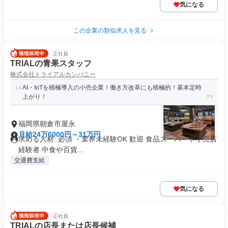
気になる
この企業の類似求人を見る
正社員
TRIALの青果スタッフ
株式会社トライアルカンパニー
AI・IoTを積極導入の小売企業！働き方改革にも積極的！基本定時
上がり！
福岡県朝倉市屋永
月給24万6000円～31万円
求める人材: 必須 ・業界未経験OK 歓迎 食品スーパーや小売店
経験者 中食や百貨...
交通費支給
気になる
正社員
TRIALの店長または店長候補