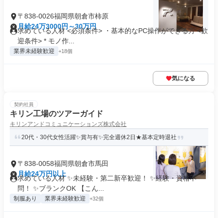
〒838-0026福岡県朝倉市柿原
月給24万3000円～30万円
求めている人材 <必須条件> ・基本的なPC操作ができる方 <歓
迎条件> * モノ作...
業界未経験歓迎
+18個
気になる
契約社員
キリン工場のツアーガイド
キリンアンドコミュニケーションズ株式会社
20代・30代女性活躍✨賞与有✨完全週休2日★基本定時退社
〒838-0058福岡県朝倉市馬田
月給24万円以上
求めている人材 ✨未経験・第二新卒歓迎！ ✨経験・資格不
問！ ✨ブランクOK 【こん...
制服あり
業界未経験歓迎
+32個