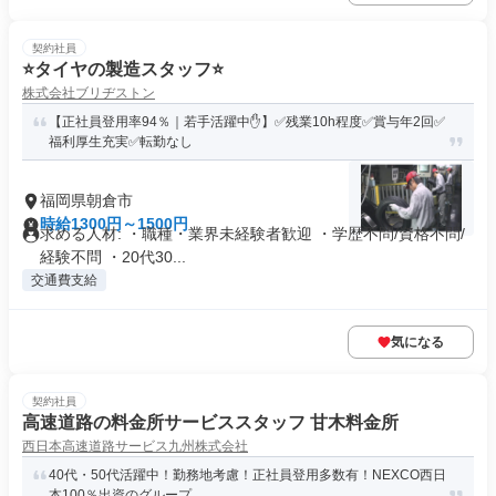
契約社員
⭐️タイヤの製造スタッフ⭐️
株式会社ブリヂストン
【正社員登用率94％｜若手活躍中✋】✅残業10h程度✅賞与年2回✅
福利厚生充実✅転勤なし
福岡県朝倉市
時給1300円～1500円
求める人材: ・職種・業界未経験者歓迎 ・学歴不問/資格不問/
経験不問 ・20代30...
交通費支給
気になる
契約社員
高速道路の料金所サービススタッフ 甘木料金所
西日本高速道路サービス九州株式会社
40代・50代活躍中！勤務地考慮！正社員登用多数有！NEXCO西日
本100％出資のグループ...