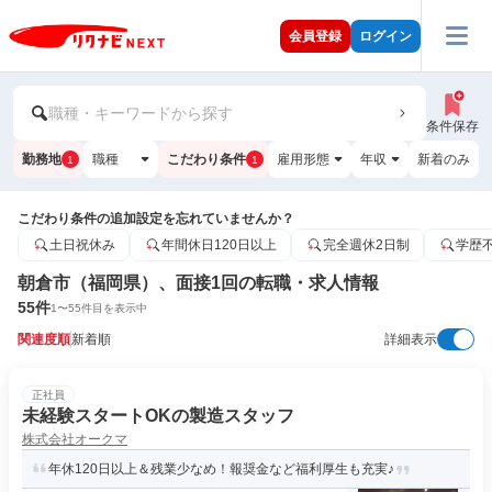
会員登録
ログイン
職種・キーワードから探す
条件保存
勤務地
職種
こだわり条件
雇用形態
年収
新着のみ
1
1
こだわり条件の追加設定を忘れていませんか？
土日祝休み
年間休日120日以上
完全週休2日制
学歴
朝倉市（福岡県）、面接1回の転職・求人情報
55
件
1
〜
55
件目を表示中
関連度順
新着順
詳細表示
正社員
未経験スタートOKの製造スタッフ
株式会社オークマ
年休120日以上＆残業少なめ！報奨金など福利厚生も充実♪