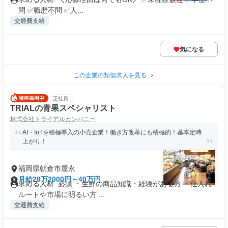
問 ✅職歴不問 ✅人...
交通費支給
気になる
この企業の類似求人を見る
正社員
TRIALの青果スペシャリスト
株式会社トライアルカンパニー
AI・IoTを積極導入の小売企業！働き方改革にも積極的！基本定時
上がり！
福岡県朝倉市屋永
月給28万2000円～40万円
求める人材: 必須 ・生鮮の商品知識・経験がある方 ・仕入れ
ルートや市場に明るい方 ...
交通費支給