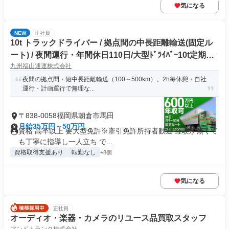
気になる
NEW
正社員
10t トラックドライバー / 拠点間の中長距離輸送(固定ル
ート) / 夜間運行・年間休日110日/大型ﾄﾞﾗｲﾊﾞｰ10t定期夜
九州福山通運株式会社
間幹線便(正社員)
夜間の拠点間・短中長距離輸送（100～500km）。2h毎休憩・自社
運行・計画運行で無理な...
〒838-0058福岡県朝倉市馬田
月給35万円～50万円
資格 高卒以上 要大型免許※牽引免許所持者歓迎 経験が無くて
も丁寧に指導し一人立ち で...
資格取得支援あり
転勤なし
+8個
気になる
正社員
オーディオ・楽器・カメラのリユース品買取スタッフ