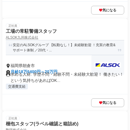
気になる
正社員
工場の常駐警備スタッフ
ALSOK九州株式会社
安定のALSOKグループ 【転勤なし！】未経験歓迎 ！充実の教育&
サポート体制 ／20代・...
福岡県朝倉市
月給18万6400円～20万円
求める人材: 学歴不問・経験不問・未経験大歓迎！ 働きたい！
という気持ちがあればOK...
交通費支給
気になる
正社員
梱包スタッフ(ラベル確認と箱詰め)