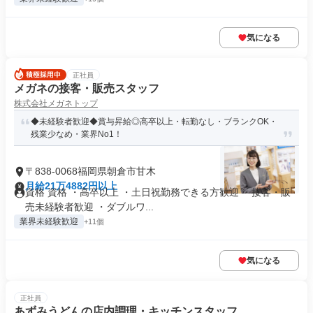
気になる
正社員
メガネの接客・販売スタッフ
株式会社メガネトップ
◆未経験者歓迎◆賞与昇給◎高卒以上・転勤なし・ブランクOK・
残業少なめ・業界No1！
〒838-0068福岡県朝倉市甘木
月給21万4882円以上
資格 資格 ・高卒以上 ・土日祝勤務できる方歓迎 ・接客・販
売未経験者歓迎 ・ダブルワ...
業界未経験歓迎
+11個
気になる
正社員
あずみうどんの店内調理・キッチンスタッフ