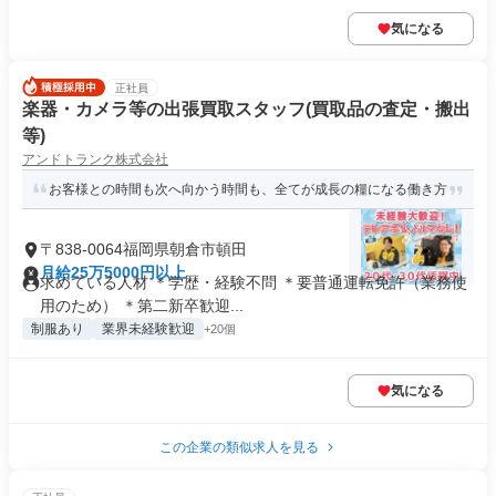
気になる
正社員
楽器・カメラ等の出張買取スタッフ(買取品の査定・搬出
等)
アンドトランク株式会社
お客様との時間も次へ向かう時間も、全てが成長の糧になる働き方
〒838-0064福岡県朝倉市頓田
月給25万5000円以上
求めている人材 ＊学歴・経験不問 ＊要普通運転免許（業務使
用のため） ＊第二新卒歓迎...
制服あり
業界未経験歓迎
+20個
気になる
この企業の類似求人を見る