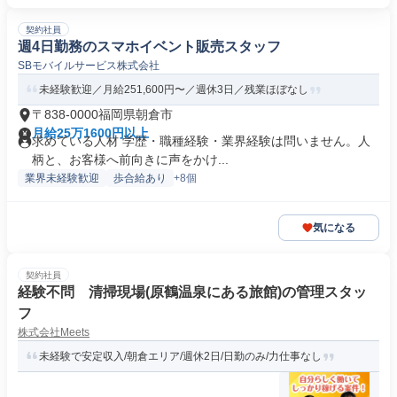
契約社員
週4日勤務のスマホイベント販売スタッフ
SBモバイルサービス株式会社
未経験歓迎／月給251,600円〜／週休3日／残業ほぼなし
〒838-0000福岡県朝倉市
月給25万1600円以上
求めている人材 学歴・職種経験・業界経験は問いません。人
柄と、お客様へ前向きに声をかけ...
業界未経験歓迎
歩合給あり
+8個
気になる
契約社員
経験不問 清掃現場(原鶴温泉にある旅館)の管理スタッ
フ
株式会社Meets
未経験で安定収入/朝倉エリア/週休2日/日勤のみ/力仕事なし