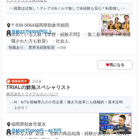
アンドトランク株式会社
残業ほぼ無し！テレアポ&ノルマ無しで未経験も安心＊転勤無し
〒838-0064福岡県朝倉市頓田
月給23万6500円以上
求めている人材 【学歴・経験不問】 ・第二新卒歓迎（早期退
職された方も歓迎） ・社会人...
制服あり
業界未経験歓迎
+18個
気になる
正社員
TRIALの鮮魚スペシャリスト
株式会社トライアルカンパニー
AI・IoTを積極導入の小売企業！働き方改革にも積極的！基本定時
上がり！
福岡県朝倉市屋永
月給28万2000円～40万円
求める人材: 必須 ・生鮮の商品知識・経験がある方 ・仕入れ