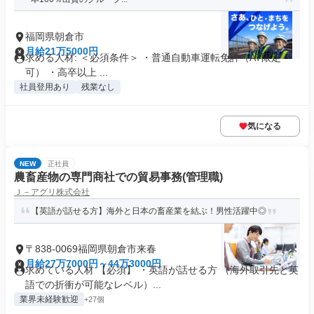
福岡県朝倉市
月給21万5000円
求める人材: ＜必須条件＞ ・普通自動車運転免許（AT限定
可） ・高卒以上 ...
社員登用あり
残業なし
気になる
NEW
正社員
農畜産物の専門商社での貿易事務(管理職)
Ｊ－アグリ株式会社
【英語が話せる方】海外と日本の畜産業を結ぶ！男性活躍中◎
〒838-0069福岡県朝倉市来春
月給27万7000円～44万3000円
求めている人材 【必須】 ・英語が話せる方 （海外取引先と英
語での折衝が可能なレベル）...
業界未経験歓迎
+27個