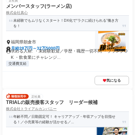
正社員
メンバースタッフ(ラーメン店)
株式会社真心
未経験でもムリなくスタート！DX化で“ラクに続けられる”働き方
を！
福岡県朝倉市
月給28万円～32万5000円
求める人材: ・未経験歓迎／学歴・職歴一切不問 ・ブランクO
K ・飲食業にチャレンジ...
交通費支給
気になる
正社員
TRIALの販売接客スタッフ リーダー候補
株式会社トライアルカンパニー
年齢不問／日勤固定可！ キャリアアップ・年収アップを目指せ
る！／小売業等の経験が活かせる／...