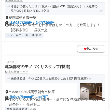
艶陽株式会社
冷暖房の整った工場｜日払い・週払いOK（規定あり）｜入社前の
見学OK｜日勤と夜勤の2交替
福岡県朝倉市平塚
月給28万300円～34万7300円
求める人材: 製造のお仕事がはじめての方こそ歓迎します！
【応募条件】 ・昼夜の交...
シフト自由
即日勤務OK
気になる
正社員
建築部材のモノづくりスタッフ(製造)
株式会社オークマ
未経験歓迎！年休120日以上＆残業少なめ！福利厚生充実♪
〒838-0026福岡県朝倉市柿原
月給24万3000円～30万円
求めている人材 <必須条件> ・基本的なPC操作ができる方 <歓
迎条件> ・ 生産管...
業界未経験歓迎
+19個