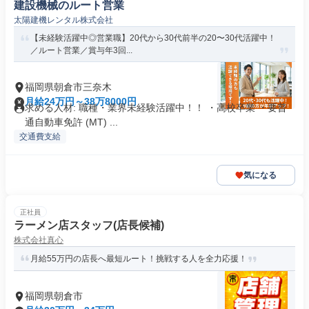
建設機械のルート営業
太陽建機レンタル株式会社
【未経験活躍中◎営業職】20代から30代前半の20〜30代活躍中！
／ルート営業／賞与年3回...
福岡県朝倉市三奈木
月給24万円～38万8000円
求める人材: 職種・業界未経験活躍中！！ ・高校卒業 ・要普
通自動車免許 (MT) ...
交通費支給
気になる
正社員
ラーメン店スタッフ(店長候補)
株式会社真心
月給55万円の店長へ最短ルート！挑戦する人を全力応援！
福岡県朝倉市