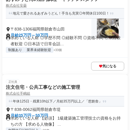
株式会社安曇
地元で愛されるあずみうどん！手当も充実◎年間休日100日！
〒838-1306福岡県朝倉市山田
月給25万円～30万円
求めている人材 ◎学歴不問 ◎経験不問 ◎資格不問 ◎未経験
者歓迎 ◎日本語で日常会話...
制服あり
業界未経験歓迎
+33個
気になる
正社員
注文住宅・公共工事などの施工管理
株式会社手嶋組
年休125日・残業10h以下／月給35万円以上／「想創舎」
〒838-0062福岡県朝倉市堤
月給35万円～55万円
求めている人材 【必須】 1級建築施工管理技士の資格をお持
ちの方 【求める人物像】 ...