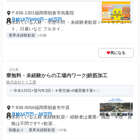
〒838-1301福岡県朝倉市烏集院
月給19万5000円～40万円
求めている人材 ・学歴不問 ・未経験者歓迎 パートやアルバイ
ト、日雇いなど フルタイ...
業界未経験歓迎
+20個
気になる
正社員
寮無料・未経験からの工場内ワーク|鉄筋加工
株式会社ケイ工業
年休120日×賞与年3回！＃寮完備⭐️#履歴書不要⭐️
〒838-0056福岡県朝倉市中原
月給24万円～39万円
求めている人材 未経験歓迎✅ 経験者は優遇✅ 職歴・学歴・資
格は不問です!! <歓迎...
制服あり
業界未経験歓迎
+37個