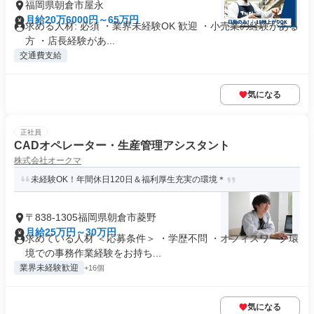
福岡県朝倉市屋永
月給20万6000円～65万円
求める人材: 必須 ・業界未経験OK 歓迎 ・小売業の経験がある
方 ・店長経験があ...
交通費支給
気になる
正社員
CADオペレーター・生産管理アシスタント
株式会社オークマ
未経験OK！年間休日120日＆福利厚生充実の環境＊
〒838-1305福岡県朝倉市菱野
月給25万円～30万円
求めている人材 ＜応募条件＞ ・学歴不問 ・オフィスワーク環
境での事務作業経験をお持ち...
業界未経験歓迎
+16個
気になる