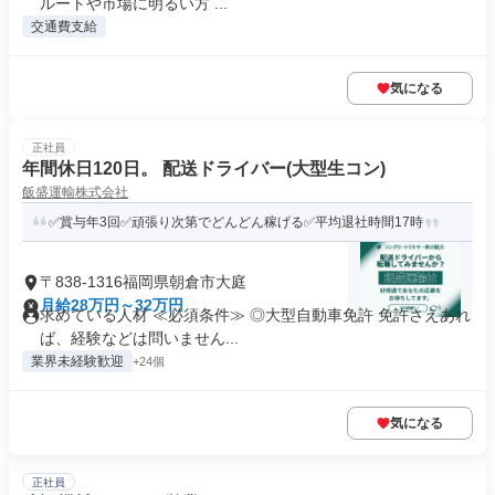
ルートや市場に明るい方 ...
交通費支給
気になる
正社員
年間休日120日。 配送ドライバー(大型生コン)
飯盛運輸株式会社
✅賞与年3回✅頑張り次第でどんどん稼げる✅平均退社時間17時
〒838-1316福岡県朝倉市大庭
月給28万円～32万円
求めている人材 ≪必須条件≫ ◎大型自動車免許 免許さえあれ
ば、経験などは問いません...
業界未経験歓迎
+24個
気になる
正社員