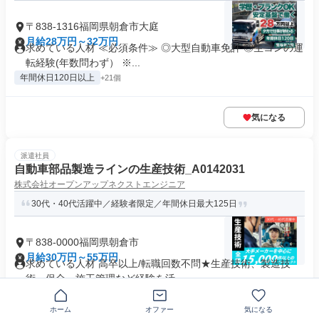
〒838-1316福岡県朝倉市大庭
月給28万円～32万円
求めている人材 ≪必須条件≫ ◎大型自動車免許 ◎生コンの運
転経験(年数問わず） ※...
年間休日120日以上
+21個
気になる
派遣社員
自動車部品製造ラインの生産技術_A0142031
株式会社オープンアップネクストエンジニア
30代・40代活躍中／経験者限定／年間休日最大125日
〒838-0000福岡県朝倉市
月給30万円～55万円
求めている人材 高卒以上/転職回数不問★生産技術、製造技
術、保全、施工管理など経験を活...
無期雇用派遣
+19個
ホーム
オファー
気になる