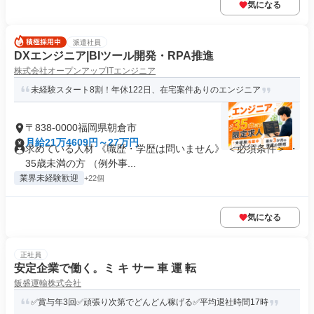
気になる
派遣社員
DXエンジニア|BIツール開発・RPA推進
株式会社オープンアップITエンジニア
未経験スタート8割！年休122日、在宅案件ありのエンジニア
〒838-0000福岡県朝倉市
月給21万4609円～27万円
求めている人材 《職歴・学歴は問いません》 ＜必須条件＞ ・
35歳未満の方 （例外事...
業界未経験歓迎
+22個
気になる
正社員
安定企業で働く。ミ キ サー 車 運 転
飯盛運輸株式会社
✅賞与年3回✅頑張り次第でどんどん稼げる✅平均退社時間17時