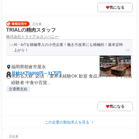
気になる
正社員
TRIALの精肉スタッフ
株式会社トライアルカンパニー
AI・IoTを積極導入の小売企業！働き方改革にも積極的！基本定時
上がり！
福岡県朝倉市屋永
月給24万6000円～31万円
求める人材: 必須 ・業界未経験OK 歓迎 食品スーパーや小売店
経験者 中食や百貨...
交通費支給
気になる
この企業の類似求人を見る
正社員