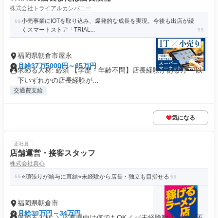
株式会社トライアルカンパニー
小売事業にIOTを取り込み、爆発的な成長を実現。今後も出店が続
くスマートストア「TRIAL...
福岡県朝倉市屋永
月給37万5000円～65万円
求める人材: 必須 【学歴・年齢不問】店長経験がある方 ～以
下いずれかの店長経験が...
交通費支給
気になる
正社員
店舗運営・接客スタッフ
株式会社真心
⭐頑張りが給与に直結⭐未経験から店長・独立も目指せる
福岡県朝倉市
月給30万円～34万円
求める人材: ＼応募理由は何でもOK／ ✅未経験歓迎 ✅学歴不