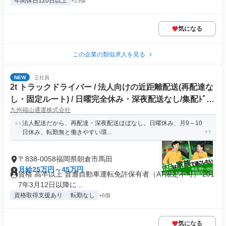
年間休日120日以上
+23個
気になる
この企業の類似求人を見る
NEW
正社員
2t トラックドライバー / 法人向けの近距離配送(再配達な
し・固定ルート) / 日曜完全休み・深夜配送なし/集配ﾄﾞﾗｲ
九州福山通運株式会社
ﾊﾞｰ2t(正社員)
法人配送だから、再配達・深夜配送ほぼなし。日曜休み、月9～10
日休み、転勤無と働きやすい環...
〒838-0058福岡県朝倉市馬田
月給25万円～45万円
資格 高卒以上 普通自動車運転免許保有者（AT限定不可） 201
7年3月12日以降に...
資格取得支援あり
転勤なし
+6個
気になる