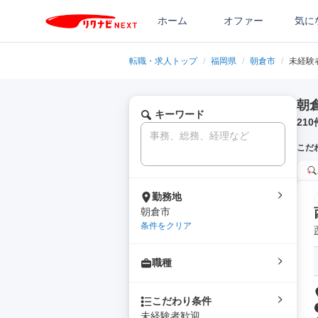
ホーム
オファー
気に
転職・求人トップ
/
福岡県
/
朝倉市
/
未経験
朝
キーワード
210
こだ
勤務地
朝倉市
条件をクリア
職種
こだわり条件
未経験者歓迎