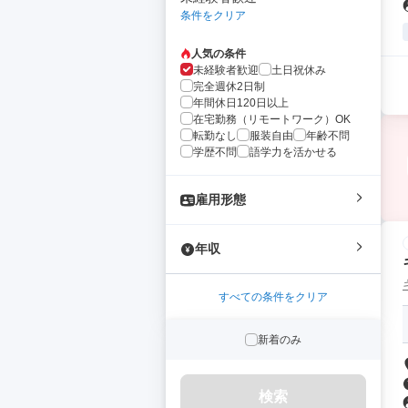
条件をクリア
人気の条件
未経験者歓迎
土日祝休み
完全週休2日制
年間休日120日以上
在宅勤務（リモートワーク）OK
転勤なし
服装自由
年齢不問
学歴不問
語学力を活かせる
雇用形態
年収
すべての条件をクリア
新着のみ
検索