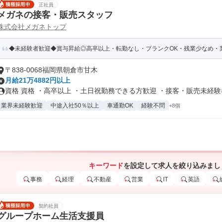
正社員
メガネの接客・販売スタッフ
株式会社メガネトップ
◆未経験者歓迎◆賞与昇給◎高卒以上・転勤なし・ブランクOK・残業少なめ・業
〒838-0068福岡県朝倉市甘木
月給21万4882円以上
資格 資格 ・高卒以上 ・土日祝勤務できる方歓迎 ・接客・販売未経験者.
業界未経験歓迎
中途入社50％以上
車通勤OK
経験不問
+8個
キーワード
を設定して求人を絞り込みまし
事務
経理
不動産
営業
IT
英語
契約社員
グループホーム生活支援員