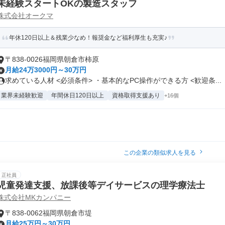
未経験スタートOKの製造スタッフ
株式会社オークマ
年休120日以上＆残業少なめ！報奨金など福利厚生も充実♪
〒838-0026福岡県朝倉市柿原
月給24万3000円～30万円
求めている人材 <必須条件> ・基本的なPC操作ができる方 <歓迎条...
業界未経験歓迎
年間休日120日以上
資格取得支援あり
+16個
この企業の類似求人を見る
正社員
児童発達支援、放課後等デイサービスの理学療法士
株式会社MKカンパニー
〒838-0062福岡県朝倉市堤
月給25万円～30万円