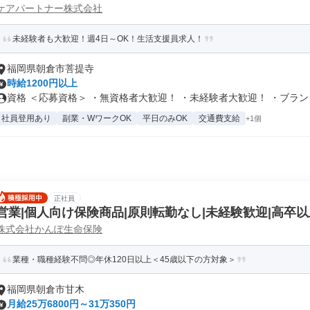
ケアパートナー株式会社
未経験者も大歓迎！週4日～OK！生活支援員求人！
福岡県朝倉市菩提寺
時給1200円以上
資格 ＜応募資格＞ ・無資格者大歓迎！ ・未経験者大歓迎！ ・ブランク.
社員登用あり
副業・WワークOK
平日のみOK
交通費支給
+1個
正社員
営業|個人向け保険商品|原則転勤なし|未経験歓迎|高卒以
株式会社かんぽ生命保険
業種・職種経験不問◎年休120日以上＜45歳以下の方対象＞
福岡県朝倉市甘木
月給25万6800円～31万350円