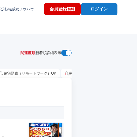
会員登録
ログイン
転職成功ノウハウ
無料
関連度順
新着順
詳細表示
在宅勤務（リモートワーク）OK
家賃補助・住宅手当あり
固定給2