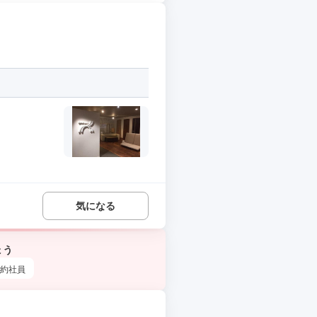
気になる
ょう
約社員