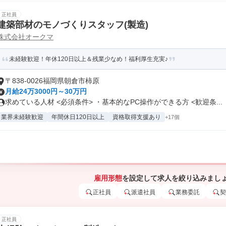
正社員
建築部材のモノづくりスタッフ(製造)
株式会社オークマ
未経験歓迎！年休120日以上＆残業少なめ！福利厚生充実♪
〒838-0026福岡県朝倉市柿原
月給24万3000円～30万円
求めている人材 <必須条件> ・基本的なPC操作ができる方 <歓迎条...
業界未経験歓迎
年間休日120日以上
資格取得支援あり
+17個
雇用形態
を設定して求人を絞り込みまし
正社員
派遣社員
業務委託
契
正社員