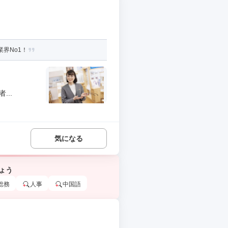
界No1！
..
気になる
ょう
総務
人事
中国語