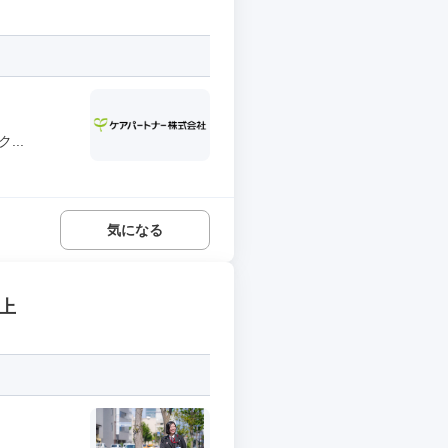
..
気になる
上