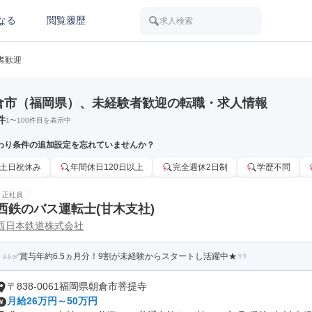
なる
閲覧履歴
求人検索
者歓迎
倉市（福岡県）、未経験者歓迎の転職・求人情報
件
1
〜
100
件目を表示中
わり条件の追加設定を忘れていませんか？
土日祝休み
年間休日120日以上
完全週休2日制
学歴不問
正社員
西鉄のバス運転士(甘木支社)
西日本鉄道株式会社
✅賞与年約6.5ヵ月分！9割が未経験からスタートし活躍中★
〒838-0061福岡県朝倉市菩提寺
月給26万円～50万円