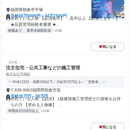
福岡県朝倉市平塚
月給25万5000円～34万7500円
求めている人材 【必須条件】 ・高卒以上 【歓迎します！】
★品質管理経験者優遇 ★...
制服あり
業界未経験歓迎
+20個
気になる
正社員
注文住宅・公共工事などの施工管理
株式会社手嶋組
年休125日・残業10h以下／月給35万円以上／「想創舎」
〒838-0062福岡県朝倉市堤
月給35万円～55万円
求めている人材 【必須】 1級建築施工管理技士の資格をお持
ちの方 【求める人物像】 ...
年間休日120日以上
+23個
気になる