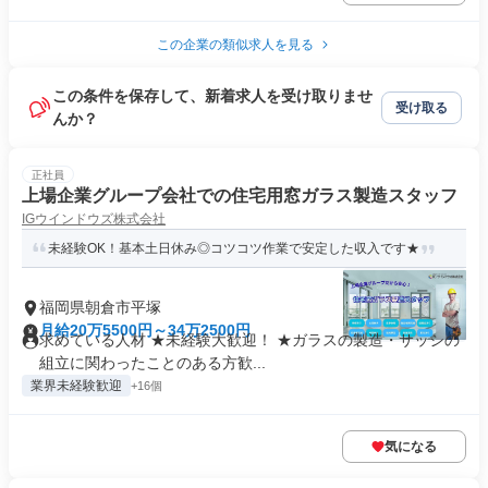
この企業の類似求人を見る
この条件を保存して、新着求人を受け取りませ
受け取る
んか？
正社員
上場企業グループ会社での住宅用窓ガラス製造スタッフ
IGウインドウズ株式会社
未経験OK！基本土日休み◎コツコツ作業で安定した収入です★
福岡県朝倉市平塚
月給20万5500円～34万2500円
求めている人材 ★未経験大歓迎！ ★ガラスの製造・サッシの
組立に関わったことのある方歓...
業界未経験歓迎
+16個
気になる