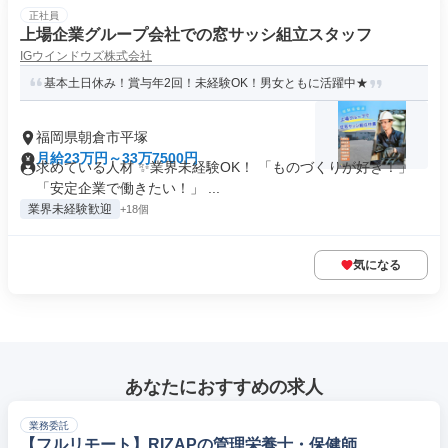
正社員
上場企業グループ会社での窓サッシ組立スタッフ
IGウインドウズ株式会社
基本土日休み！賞与年2回！未経験OK！男女ともに活躍中★
福岡県朝倉市平塚
月給23万円～33万7500円
求めている人材 ✨業界未経験OK！ 「ものづくりが好き！」
「安定企業で働きたい！」 ...
業界未経験歓迎
+18個
気になる
あなたにおすすめの求人
業務委託
【フルリモート】RIZAPの管理栄養士・保健師