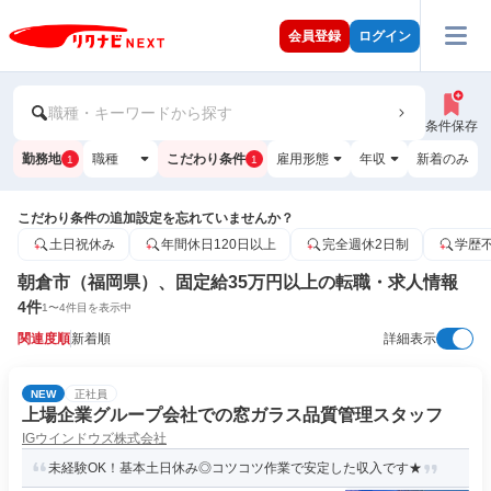
会員登録
ログイン
職種・キーワードから探す
条件保存
勤務地
職種
こだわり条件
雇用形態
年収
新着のみ
1
1
こだわり条件の追加設定を忘れていませんか？
土日祝休み
年間休日120日以上
完全週休2日制
学歴
朝倉市（福岡県）、固定給35万円以上の転職・求人情報
4
件
1
〜
4
件目を表示中
関連度順
新着順
詳細表示
NEW
正社員
上場企業グループ会社での窓ガラス品質管理スタッフ
IGウインドウズ株式会社
未経験OK！基本土日休み◎コツコツ作業で安定した収入です★