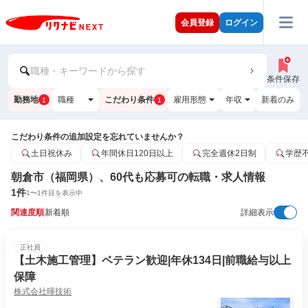
会員登録
ログイン
職種・キーワードから探す
条件保存
勤務地
職種
こだわり条件
雇用形態
年収
新着のみ
1
1
こだわり条件の追加設定を忘れていませんか？
土日祝休み
年間休日120日以上
完全週休2日制
学歴
朝倉市（福岡県）、60代も応募可の転職・求人情報
1
件
1
〜
1
件目を表示中
関連度順
新着順
詳細表示
正社員
【土木施工管理】ベテラン歓迎|年休134日|前職給与以上
保障
株式会社暉技術