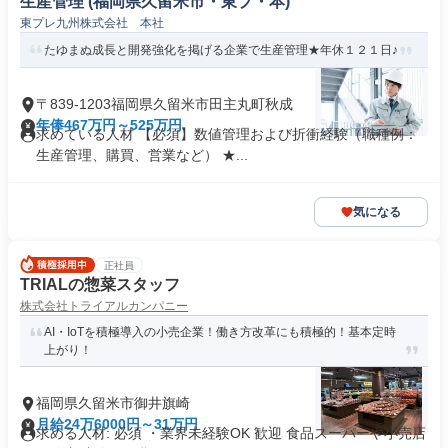
生産管理 (福岡県久留米市・東プ・本)
東プレ九州株式会社 本社
たゆまぬ成長と開発強化を掲げる企業で生産管理★年休１２１日♪
〒839-1203福岡県久留米市田主丸町秋成
年俸467万円～525万円
求めている人材 【必須】数値管理および折衝経験（職種例：
生産管理、購買、営業など） ★...
気になる
正社員
TRIALの惣菜スタッフ
株式会社トライアルカンパニー
AI・IoTを積極導入の小売企業！働き方改革にも積極的！基本定時
上がり！
福岡県久留米市御井旗崎
月給24万6000円～31万円
求める人材: 必須 ・業界未経験OK 歓迎 食品スーパーや小売店