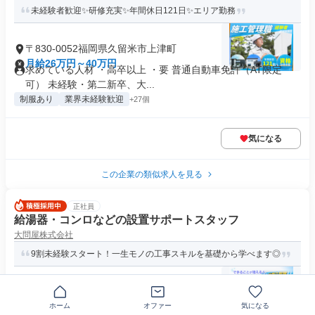
未経験者歓迎✨研修充実✨年間休日121日✨エリア勤務
〒830-0052福岡県久留米市上津町
月給26万円～40万円
求めている人材 ・高卒以上 ・要 普通自動車免許（AT限定
可） 未経験・第二新卒、大...
制服あり
業界未経験歓迎
+27個
気になる
この企業の類似求人を見る
正社員
給湯器・コンロなどの設置サポートスタッフ
大問屋株式会社
9割未経験スタート！一生モノの工事スキルを基礎から学べます◎
〒830-0037福岡県久留米市諏訪野町
月給27万円以上
ホーム
オファー
気になる
求めている人材 ※要普通自動車免許（AT限定可） ■学歴、資