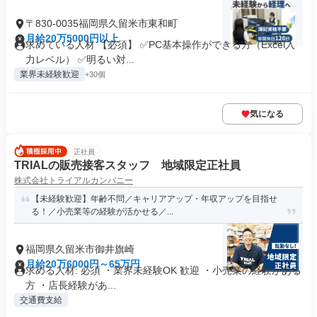
〒830-0035福岡県久留米市東和町
月給20万5000円以上
求めている人材 【必須】 ✅PC基本操作ができる方（Excel入
力レベル） ✅明るい対...
業界未経験歓迎
+30個
気になる
正社員
TRIALの販売接客スタッフ 地域限定正社員
株式会社トライアルカンパニー
【未経験歓迎】年齢不問／キャリアアップ・年収アップを目指せ
る！／小売業等の経験が活かせる／...
福岡県久留米市御井旗崎
月給20万6000円～65万円
求める人材: 必須 ・業界未経験OK 歓迎 ・小売業の経験がある
方 ・店長経験があ...
交通費支給