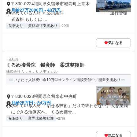
〒830-0224福岡県久留米市城島町上青木
月給27万7000円～40万円
求めている人材 ⭐ 必須条件 ───────────── ・運行管理
者資格 もしくは ...
制服あり
資格取得支援あり
+20個
気になる
正社員
くるめ接骨院 鍼灸師 柔道整復師
株式会社Ａ．Ａ．Ｕメディカル
いまだけ入社祝い金10万◎オンライン面談受付中／開業支援あり
〒830-0023福岡県久留米市中央町
月給25万円～54万円
求めている人材 「治せる技術」だけで終わらない。人を笑顔
にできる治療家へ。 くるめ接骨...
制服あり
業界未経験歓迎
+27個
気になる