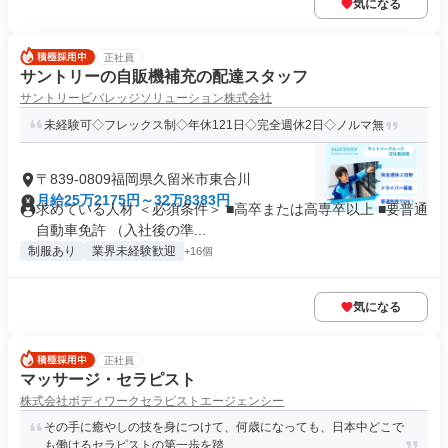
気になる
正社員
サントリーの自販機補充の配達スタッフ
サントリービバレッジソリューション株式会社
未経験可◇フレックス制◇年休121日◇完全週休2日◇ノルマ無
〒839-0809福岡県久留米市東合川
月給25万2175円～32万8383円
求めている人材 ＜必須条件＞ ■高卒または高専卒以上 ■要普通
自動車免許 （入社後の準...
制服あり
業界未経験歓迎
+16個
気になる
正社員
マッサージ・セラピスト
株式会社ボディワークセラピストエージェンシー
その手に癒やしの技を身につけて、何歳になっても、日本中どこで
も働けるセラピストの第一歩を踏...