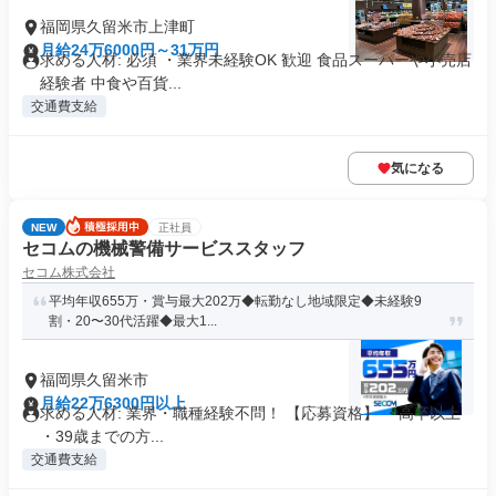
福岡県久留米市上津町
月給24万6000円～31万円
求める人材: 必須 ・業界未経験OK 歓迎 食品スーパーや小売店
経験者 中食や百貨...
交通費支給
気になる
NEW
正社員
セコムの機械警備サービススタッフ
セコム株式会社
平均年収655万・賞与最大202万◆転勤なし地域限定◆未経験9
割・20〜30代活躍◆最大1...
福岡県久留米市
月給22万6300円以上
求める人材: 業界・職種経験不問！ 【応募資格】 ・高卒以上
・39歳までの方...
交通費支給