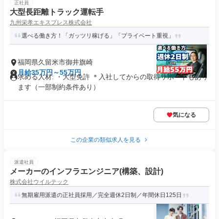
正社員
大型長距離トラック運転手
九州栄孝エキスプレス株式会社
選べる働き方！「ガッツリ稼げる」「プライベート重視」
福岡県久留米市御井旗崎
月給35万円～55万円
求める人材: ・大型免許 ＊入社してからの取得サポートもあり
ます（一部制約条件あり）
気になる
この企業の類似求人を見る
派遣社員
メーカーのインフラエンジニア(構築、設計)
株式会社ウイルテック
無期雇用派遣の正社員採用／完全週休2日制／年間休日125日