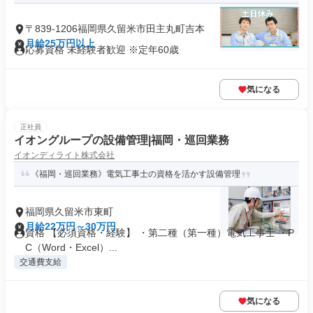
〒839-1206福岡県久留米市田主丸町吉本
月給25万円以上
応募資格 未経験者歓迎 ※定年60歳
気になる
正社員
イオングループの設備管理|福岡・巡回業務
イオンディライト株式会社
《福岡・巡回業務》電気工事士の資格を活かす設備管理
福岡県久留米市東町
月給22万円～30万円
資格 【必須資格・経験】 ・第二種（第一種）電気工事士 ・P
C（Word・Excel）...
交通費支給
気になる