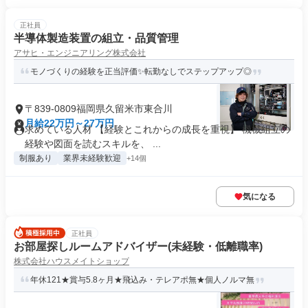
正社員
半導体製造装置の組立・品質管理
アサヒ・エンジニアリング株式会社
モノづくりの経験を正当評価✨転勤なしでステップアップ◎
〒839-0809福岡県久留米市東合川
月給22万円～27万円
求めている人材 【経験とこれからの成長を重視】 機械組立の
経験や図面を読むスキルを、 ...
制服あり
業界未経験歓迎
+14個
気になる
正社員
お部屋探しルームアドバイザー(未経験・低離職率)
株式会社ハウスメイトショップ
年休121★賞与5.8ヶ月★飛込み・テレアポ無★個人ノルマ無