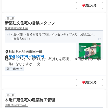
気になる
正社員
新築注文住宅の営業スタッフ
株式会社宝栄工業
＜週休2日＞昇給＆賞与年3回／インセンティブあり！経験活かし
て高収入GET！
福岡県久留米市国分町
年俸400万円～750万円
求める人材: ＼ 頑張りたい気持ちを応援 ／ 今回は即戦力の募
集になりますが、 次...
即日勤務OK
気になる
正社員
木造戸建住宅の建築施工管理
昭和建設株式会社