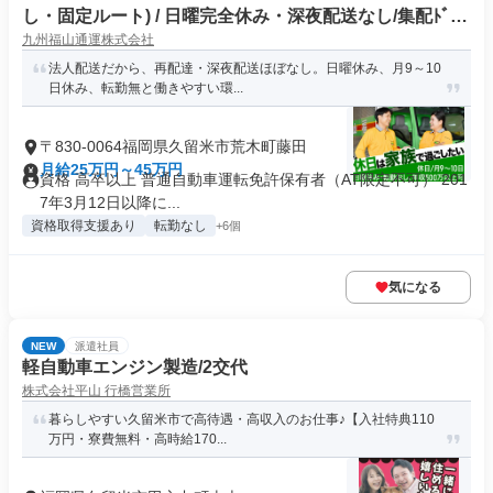
し・固定ルート) / 日曜完全休み・深夜配送なし/集配ﾄﾞﾗｲ
九州福山通運株式会社
ﾊﾞｰ2t(正社員)
法人配送だから、再配達・深夜配送ほぼなし。日曜休み、月9～10
日休み、転勤無と働きやすい環...
〒830-0064福岡県久留米市荒木町藤田
月給25万円～45万円
資格 高卒以上 普通自動車運転免許保有者（AT限定不可） 201
7年3月12日以降に...
資格取得支援あり
転勤なし
+6個
気になる
NEW
派遣社員
軽自動車エンジン製造/2交代
株式会社平山 行橋営業所
暮らしやすい久留米市で高待遇・高収入のお仕事♪【入社特典110
万円・寮費無料・高時給170...