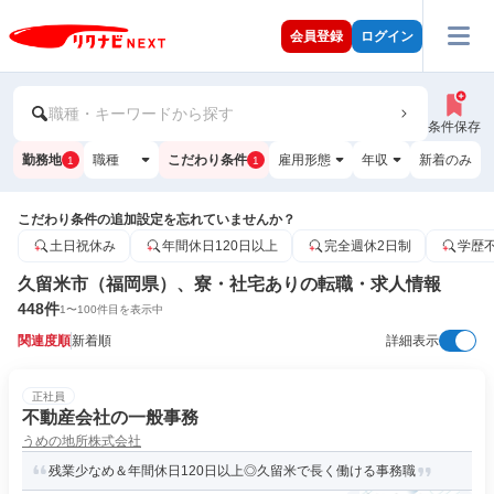
会員登録
ログイン
職種・キーワードから探す
条件保存
勤務地
職種
こだわり条件
雇用形態
年収
新着のみ
1
1
こだわり条件の追加設定を忘れていませんか？
土日祝休み
年間休日120日以上
完全週休2日制
学歴
久留米市（福岡県）、寮・社宅ありの転職・求人情報
448
件
1
〜
100
件目を表示中
関連度順
新着順
詳細表示
正社員
不動産会社の一般事務
うめの地所株式会社
残業少なめ＆年間休日120日以上◎久留米で長く働ける事務職