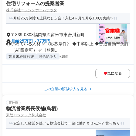
住宅リフォームの提案営業
株式会社ニッシンホームテック
月給25万保障★上限なし歩合！入社4ヶ月で月収100万実績✨
〒839-0808福岡県久留米市東合川新町
月給25万円～77万円
求めている人材 ✅《応募条件》 ◆中卒以上 ◆普通自動車免許
（AT限定可） ✅《歓迎...
業界未経験歓迎
歩合給あり
+18個
気になる
この企業の類似求人を見る
正社員
物流営業所長候補(鳥栖)
東陸ロジテック株式会社
安定した経営を続ける物流会社で一緒に働きませんか？ 賞与あり