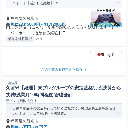
スポート【活かせる経験】Ex...
福岡県久留米市
月給23万5000円～31万2000円
応募資格 【こんなスキルや経験のある方を歓迎します！】IT
パスポート【活かせる経験】E...
業界未経験歓迎
+24個
気になる
この企業の類似求人を見る
正社員
久留米【経理】東プレグループの安定基盤/月次決算から
挑戦/残業月10時間程度 管理会計
東プレ九州株式会社
自動車部品等の製造を行っている当社にて、経理業務全般をお任せ
いたします。日常経理から決算業...
福岡県久留米市
月給25万円～28万円