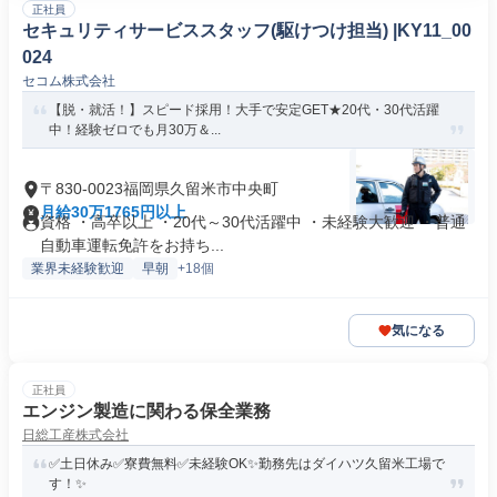
正社員
セキュリティサービススタッフ(駆けつけ担当) |KY11_00
024
セコム株式会社
【脱・就活！】スピード採用！大手で安定GET★20代・30代活躍
中！経験ゼロでも月30万＆...
〒830-0023福岡県久留米市中央町
月給30万1765円以上
資格 ・高卒以上 ・20代～30代活躍中 ・未経験大歓迎 ・普通
自動車運転免許をお持ち...
業界未経験歓迎
早朝
+18個
気になる
正社員
エンジン製造に関わる保全業務
日総工産株式会社
✅土日休み✅寮費無料✅未経験OK✨勤務先はダイハツ久留米工場で
す！✨