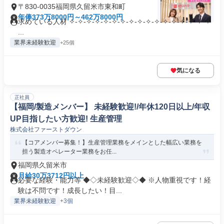
〒830-0035福岡県久留米市東和町
年俸373万8000円～462万8000円
求めている人材 ✧-✧-✧-✧-✧-✧-✧-✧-✧-✧-✧-✧-✧-✧-✧-✧-✧
...
業界未経験歓迎
+25個
気になる
正社員
【福岡/製造メンバー】 未経験歓迎!/年休120日以上/年収
UP目指したい方歓迎! 生産管理
株式会社ファーストダウン
【コアメンバー募集！】生産管理業務をメインとした幅広い業務を
担う製造オペレーター業務をお任...
福岡県久留米市
月給30万3712円以上
必要な経験・能力等 ◆◇未経験歓迎◇◆ ※人物重視です！経
験は不問です！成長したい！目...
業界未経験歓迎
+3個