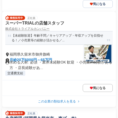
気になる
正社員
スーパーTRIALの店舗スタッフ
株式会社トライアルカンパニー
【未経験歓迎】年齢不問／キャリアアップ・年収アップを目指せ
る！／小売業等の経験が活かせる／...
福岡県久留米市御井旗崎
月給20万6000円～65万円
求める人材: 必須 ・業界未経験OK 歓迎 ・小売業の経験がある
方 ・店長経験があ...
交通費支給
気になる
この企業の類似求人を見る
正社員