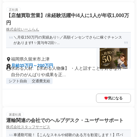
正社員
【店舗買取営業】/未経験活躍中/4人に1人が年収1,000万
円
株式会社いーふらん
＼月収150万円の実績あり✨／高額インセンでさらに稼ぐチャンス
があります❗ ✨賞与年2回✨...
福岡県久留米市上津
月給35万円～200万円
求める人材: 【求める人物像】 ・人と話すことが好きな方 ・
自分のがんばりや成果を正...
シフト自由
交通費支給
気になる
派遣社員
運輸関連の会社でのヘルプデスク・ユーザーサポート
株式会社スタッフサービス
車通勤可能！【こんなスキルや経験のある方を歓迎します！】ITパ