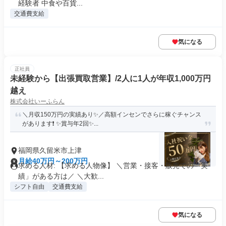
経験者 中食や百貨...
交通費支給
気になる
正社員
未経験から【出張買取営業】/2人に1人が年収1,000万円
越え
株式会社いーふらん
＼月収150万円の実績あり✨／高額インセンでさらに稼ぐチャンス
があります❗ ✨賞与年2回✨...
福岡県久留米市上津
月給40万円～200万円
求める人材: 【求める人物像】 ＼営業・接客・販売での「実
績」がある方は／ ＼大歓...
シフト自由
交通費支給
気になる