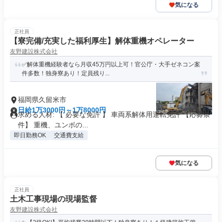
気になる
正社員
【寮完備/充実した福利厚生】解体重機オペレーター
友野建設株式会社
✅解体重機経験者なら月収45万円以上可！官公庁・大手ゼネコン案
件多数！独身寮あり！定員残り...
福岡県久留米市
日給1万3000円～1万8000円
求める人材: 【 必要な免許 】 車両系解体用運転免許 【応募条
件】 重機、ユンボの...
即日勤務OK
交通費支給
気になる
正社員
土木工事現場の現場監督
友野建設株式会社