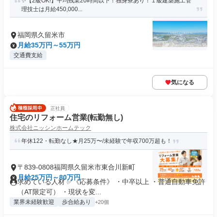
✨【2級OK!】平均残業20時間以下！独身寮あり！１級建築施工管
理技士は月給450,000...
福岡県久留米市
月給35万円～55万円
交通費支給
気になる
正社員
住宅のリフォーム営業(転勤無し)
株式会社ニッシンホームテック
年休122・転勤なし★月25万〜/未経験で年収700万超も！
〒839-0808福岡県久留米市東合川新町
月給25万円～80万円
求めている人材 ✅《応募条件》 ・中卒以上 ・普通自動車免許
（AT限定可） ・現状を変...
業界未経験歓迎
歩合給あり
+20個