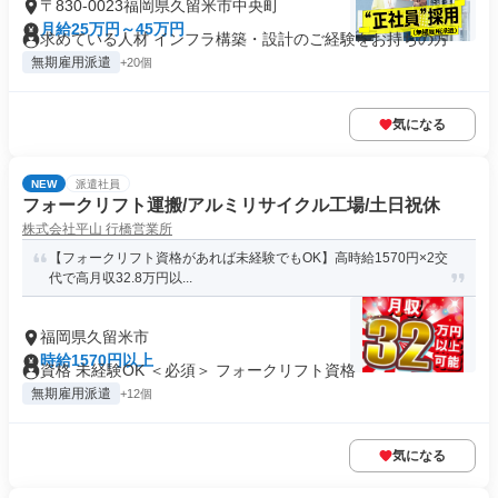
〒830-0023福岡県久留米市中央町
月給25万円～45万円
求めている人材 インフラ構築・設計のご経験をお持ちの方
無期雇用派遣
+20個
気になる
NEW
派遣社員
フォークリフト運搬/アルミリサイクル工場/土日祝休
株式会社平山 行橋営業所
【フォークリフト資格があれば未経験でもOK】高時給1570円×2交
代で高月収32.8万円以...
福岡県久留米市
時給1570円以上
資格 未経験OK ＜必須＞ フォークリフト資格
無期雇用派遣
+12個
気になる