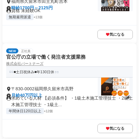
福岡県久留米市田主丸町吉本
時給1700円～2125円
資格 未経験OK
無期雇用派遣
+13個
気になる
NEW
正社員
官公庁の立場で働く発注者支援業務
株式会社パートナーズ
■土日祝休み■年130日休
〒830-0002福岡県久留米市高野
月給40万円以上
求めている人材 【必須条件】 ・1級土木施工管理技士 ・2級土
木施工管理技士 ・1級土...
年間休日120日以上
+12個
気になる