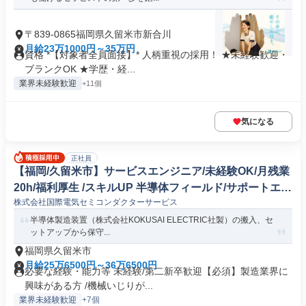
〒839-0865福岡県久留米市新合川
月給23万1000円～35万円
資格 *【対象者全員面接】* 人柄重視の採用！ ★未経験歓迎・
ブランクOK ★学歴・経...
業界未経験歓迎
+11個
気になる
正社員
【福岡/久留米市】サービスエンジニア/未経験OK/月残業
20h/福利厚生 /スキルUP 半導体フィールド/サポートエン
株式会社国際電気セミコンダクターサービス
ジニア
半導体製造装置（株式会社KOKUSAI ELECTRIC社製）の搬入、セ
ットアップから保守...
福岡県久留米市
月給25万6500円～36万6500円
必要な経験・能力等 未経験/第二新卒歓迎【必須】製造業界に
興味がある方 /機械いじりが...
業界未経験歓迎
+7個