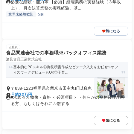
必要な経験・能力等 【必須】経理業務の実務経験（３年以
上）、月次決算業務の実務経験、基...
業界未経験歓迎
+5個
気になる
正社員
食品関連会社での事務職※バックオフィス業務
酒見食品工業株式会社
基本的なPCスキル◎御見積書作成などデータ入力をお任せ✨オフ
ィスワークデビューもOK◎子育...
〒839-1223福岡県久留米市田主丸町以真恵
月給22万円
■求める人物像・資格 ＜必須項目＞ ・何らかの事務経験があ
る方、もしくはそれに匹敵する...
気になる