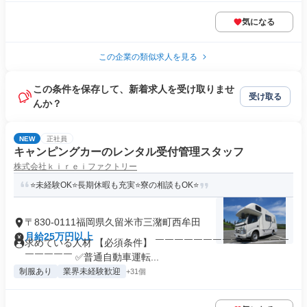
気になる
この企業の類似求人を見る
この条件を保存して、新着求人を受け取りませ
受け取る
んか？
NEW
正社員
キャンピングカーのレンタル受付管理スタッフ
株式会社ｋｉｒｅｉファクトリー
⭐未経験OK⭐長期休暇も充実⭐寮の相談もOK⭐
〒830-0111福岡県久留米市三潴町西牟田
月給25万円以上
求めている人材 【必須条件】 ￣￣￣￣￣￣￣￣￣￣￣￣￣￣
￣￣￣￣￣ ✅普通自動車運転...
制服あり
業界未経験歓迎
+31個