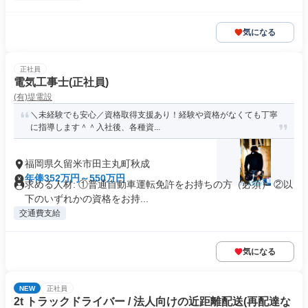
気になる
正社員
電気工事士(正社員)
(有)堤電設
＼未経験でも安心／資格取得支援あり！経験や資格がなくても丁寧
に指導します＾＾入社後、各種資...
福岡県久留米市田主丸町秋成
年俸352万円～550万円
求める人材: ①普通自動車運転免許をお持ちの方（必須） ②以
下のいずれかの資格をお持...
交通費支給
気になる
NEW
正社員
2t トラックドライバー / 法人向けの近距離配送(再配達な