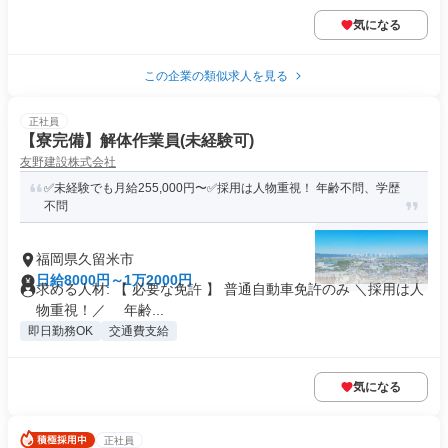
気になる
この企業の類似求人を見る
正社員
【寮完備】解体作業員(未経験可)
友野建設株式会社
✅未経験でも月給255,000円〜✅採用は人物重視！ 年齢不問、学歴
不問
福岡県久留米市
日給8000円～1万2000円
求める人材: 【 必要な免許 】 普通自動車免許のみ ＼採用は人
物重視！／ 年齢...
即日勤務OK
交通費支給
気になる
正社員