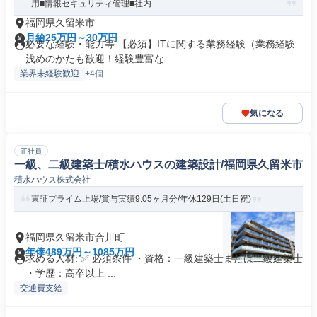
用■情報セキュリティ管理■社内...
福岡県久留米市
月給25万円～30万円
必要な経験・能力等 【必須】ITに関する業務経験（業務経験
浅めのかたも歓迎！経験豊富な...
業界未経験歓迎
+4個
気になる
正社員
一級、二級建築士/積水ハウスの建築設計/福岡県久留米市
積水ハウス株式会社
東証プライム上場/賞与実績9.05ヶ月分/年休129日(土日祝)
福岡県久留米市合川町
年俸489万円～1085万円
求める人材: ✅ 必須条件 ・資格：一級建築士または二級建築士
・学歴：高卒以上 ...
交通費支給