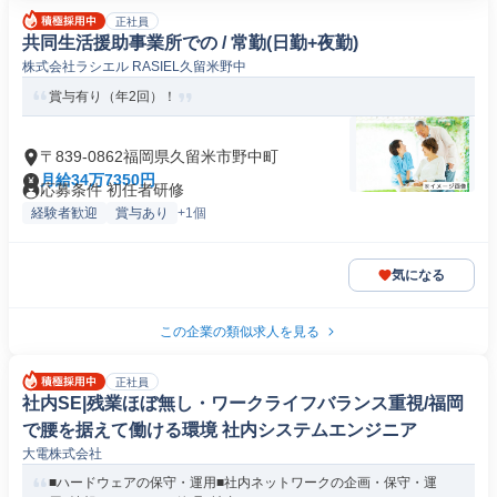
正社員
共同生活援助事業所での / 常勤(日勤+夜勤)
株式会社ラシエル RASIEL久留米野中
賞与有り（年2回）！
〒839-0862福岡県久留米市野中町
月給34万7350円
応募条件 初任者研修
経験者歓迎
賞与あり
+1個
気になる
この企業の類似求人を見る
正社員
社内SE|残業ほぼ無し・ワークライフバランス重視/福岡
で腰を据えて働ける環境 社内システムエンジニア
大電株式会社
■ハードウェアの保守・運用■社内ネットワークの企画・保守・運