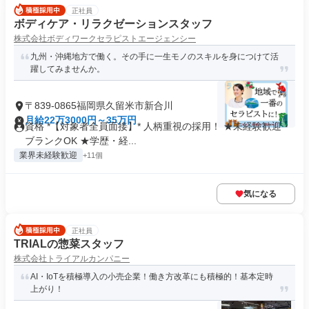
正社員
ボディケア・リラクゼーションスタッフ
株式会社ボディワークセラピストエージェンシー
九州・沖縄地方で働く。その手に一生モノのスキルを身につけて活
躍してみませんか。
〒839-0865福岡県久留米市新合川
月給22万3000円～35万円
資格 *【対象者全員面接】* 人柄重視の採用！ ★未経験歓迎・
ブランクOK ★学歴・経...
業界未経験歓迎
+11個
気になる
正社員
TRIALの惣菜スタッフ
株式会社トライアルカンパニー
AI・IoTを積極導入の小売企業！働き方改革にも積極的！基本定時
上がり！