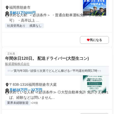
福岡県朝倉市
月給21万5000円
求める人材: ＜必須条件＞ ・普通自動車運転免許（AT限定
可） ・高卒以上 ...
社員登用あり
残業なし
気になる
正社員
年間休日120日。 配送ドライバー(大型生コン)
飯盛運輸株式会社
✅賞与年3回✅頑張り次第でどんどん稼げる✅平均退社時間17時
〒838-1316福岡県朝倉市大庭
月給28万円～32万円
求めている人材 ≪必須条件≫ ◎大型自動車免許 免許さえあれ
ば、経験などは問いません...
業界未経験歓迎
+24個