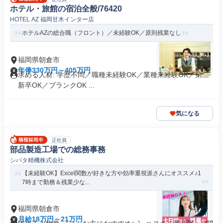
ホテル・旅館の宿泊全般/76420
HOTEL AZ 福岡甘木インター店
ホテルAZの総合職（フロント）／未経験OK／原則残業なし
福岡県朝倉市
年俸330万円～405万円
求める人材: 学歴不問／職種未経験OK／業種未経験OK／第二
新卒OK／ブランクOK ...
気になる
正社員
部品製造工場での総務事務
シバタ精機株式会社
【未経験OK】Excel関数が好きな方や効率重視派さんにオススメ♪1
7時まで勤務＆残業少な...
福岡県朝倉市
月給18万円～21万円