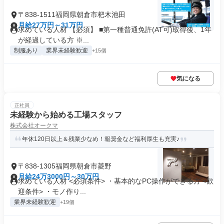
〒838-1511福岡県朝倉市杷木池田
月給27万円～31万円
求めている人材 【必須】 ■第一種普通免許(AT可)取得後、1年
が経過している方 ※...
制服あり
業界未経験歓迎
+15個
気になる
正社員
未経験から始める工場スタッフ
株式会社オークマ
年休120日以上＆残業少なめ！報奨金など福利厚生も充実♪
〒838-1305福岡県朝倉市菱野
月給24万3000円～30万円
求めている人材 <必須条件> ・基本的なPC操作ができる方 <歓
迎条件> ・モノ作り...
業界未経験歓迎
+19個