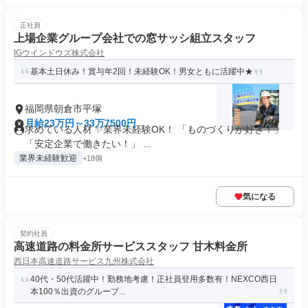
正社員
上場企業グループ会社での窓サッシ組立スタッフ
IGウインドウズ株式会社
基本土日休み！賞与年2回！未経験OK！男女ともに活躍中★
福岡県朝倉市平塚
月給23万円～33万7500円
求めている人材 ✨業界未経験OK！ 「ものづくりが好き！」
「安定企業で働きたい！」 ...
業界未経験歓迎
+18個
気になる
契約社員
高速道路の料金所サービススタッフ 甘木料金所
西日本高速道路サービス九州株式会社
40代・50代活躍中！勤務地考慮！正社員登用多数有！NEXCO西日
本100％出資のグループ...