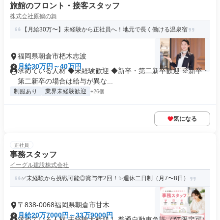
旅館のフロント・接客スタッフ
株式会社原鶴の舞
【月給30万〜】未経験から正社員へ！地元で長く働ける温泉宿
福岡県朝倉市杷木志波
月給30万円～40万円
求めている人材 ◆未経験歓迎 ◆新卒・第二新卒歓迎 ※新卒・
第二新卒の場合は給与が異な...
制服あり
業界未経験歓迎
+26個
気になる
正社員
事務スタッフ
イーグル建設株式会社
✅未経験から挑戦可能◎賞与年2回！✨週休二日制（月7〜8日）
〒838-0068福岡県朝倉市甘木
月給20万7000円～33万9000円
求めている人材 未経験大歓迎！ 普通自動車免許（AT限定可）