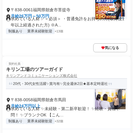
〒838-0061福岡県朝倉市菩提寺
月給26万円～50万円
求めている人材 ✅＜必須＞ ・普通免許をお持ちの方(取得後1
年以上経過された方) ※A...
制服あり
業界未経験歓迎
+13個
気になる
契約社員
キリン工場のツアーガイド
キリンアンドコミュニケーションズ株式会社
20代・30代女性活躍✨賞与有✨完全週休2日★基本定時退社
〒838-0058福岡県朝倉市馬田
月給24万円以上
求めている人材 ✨未経験・第二新卒歓迎！ ✨経験・資格不
問！ ✨ブランクOK 【こん...
制服あり
業界未経験歓迎
+32個