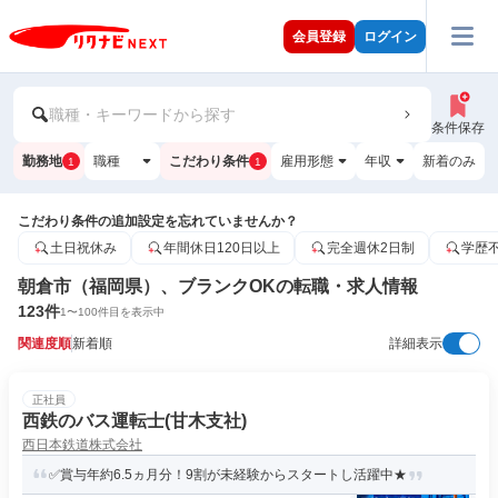
会員登録
ログイン
職種・キーワードから探す
条件保存
勤務地
職種
こだわり条件
雇用形態
年収
新着のみ
1
1
こだわり条件の追加設定を忘れていませんか？
土日祝休み
年間休日120日以上
完全週休2日制
学歴
朝倉市（福岡県）、ブランクOKの転職・求人情報
123
件
1
〜
100
件目を表示中
関連度順
新着順
詳細表示
正社員
西鉄のバス運転士(甘木支社)
西日本鉄道株式会社
✅賞与年約6.5ヵ月分！9割が未経験からスタートし活躍中★