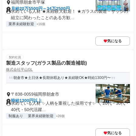
福岡県朝倉市平塚
月給20万5500円～34万2500円
求めている人材 ★未経験大歓迎！ ★ガラスの製造・サッシの
組立に関わったことのある方歓...
業界未経験歓迎
+16個
気になる
契約社員
製造スタッフ(ガラス製品の製造補助)
株式会社平山GL
朝倉市★土日休★長期休暇あり★未経験OK★時給1300円〜
〒838-0059福岡県朝倉市
時給1300円以上
求めている人材 ✨人柄を重視した採用です✨ ＼ 20代・30代・
40代・50代活躍...
制服あり
業界未経験歓迎
+26個
気になる