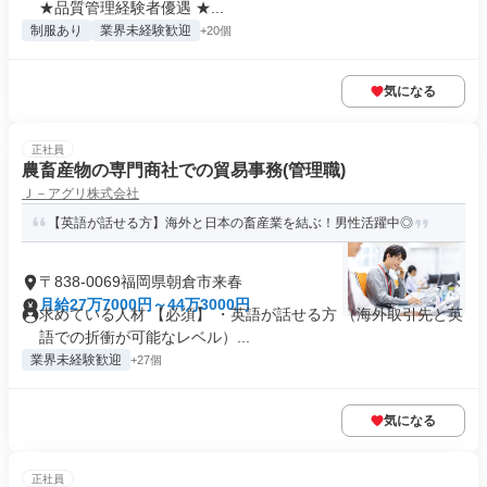
★品質管理経験者優遇 ★...
制服あり
業界未経験歓迎
+20個
気になる
正社員
農畜産物の専門商社での貿易事務(管理職)
Ｊ－アグリ株式会社
【英語が話せる方】海外と日本の畜産業を結ぶ！男性活躍中◎
〒838-0069福岡県朝倉市来春
月給27万7000円～44万3000円
求めている人材 【必須】 ・英語が話せる方 （海外取引先と英
語での折衝が可能なレベル）...
業界未経験歓迎
+27個
気になる
正社員