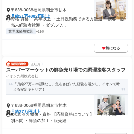
〒838-0068福岡県朝倉市甘木
月給21万4882円以上
資格 資格 ・高卒以上 ・土日祝勤務できる方歓迎 ・接客・販
売未経験者歓迎 ・ダブルワ...
業界未経験歓迎
+11個
気になる
正社員
スーパーマーケットの鮮魚売り場での調理接客スタッフ
イオン九州株式会社
「月給27万～×転勤なし」魚をさばいた経験を活かし、イオンで叶
える安定キャリア！
〒838-0068福岡県朝倉市甘木
月給27万円以上
■求める人物像・資格 【応募資格について】 ・学歴不問、性
別不問 ・鮮魚の加工・販売経...