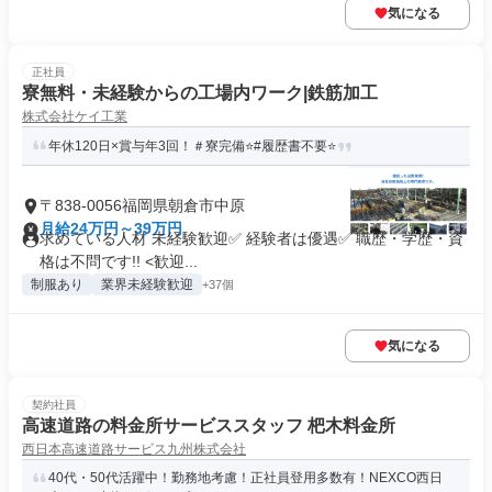
気になる
正社員
寮無料・未経験からの工場内ワーク|鉄筋加工
株式会社ケイ工業
年休120日×賞与年3回！＃寮完備⭐️#履歴書不要⭐️
〒838-0056福岡県朝倉市中原
月給24万円～39万円
求めている人材 未経験歓迎✅ 経験者は優遇✅ 職歴・学歴・資
格は不問です!! <歓迎...
制服あり
業界未経験歓迎
+37個
気になる
契約社員
高速道路の料金所サービススタッフ 杷木料金所
西日本高速道路サービス九州株式会社
40代・50代活躍中！勤務地考慮！正社員登用多数有！NEXCO西日