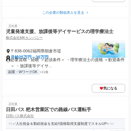
この企業の類似求人を見る
正社員
児童発達支援、放課後等デイサービスの理学療法士
株式会社MKカンパニー
〒838-0062福岡県朝倉市堤
月給25万円～30万円
必要資格・経験 ＜必須条件＞ ・理学療法士の資格 ＜歓迎条件
＞ ・放課後等デイサ...
副業・WワークOK
+11個
気になる
正社員
日田バス 杷木営業区での路線バス運転手
日田バス株式会社
✅入社祝金＆勤続祝金を支給!!資格取得支援制度でスキルUP✨