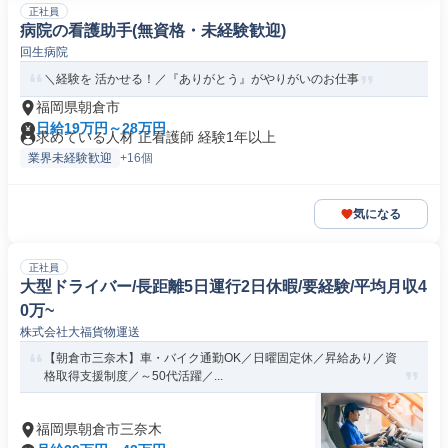
正社員
病院の看護助手(無資格・未経験歓迎)
回生病院
＼経験を 活かせる！／『ありがとう』がやりがいのお仕事
福岡県朝倉市
日給19万円～28万円
求めている人材 正看護師 経験1年以上
業界未経験歓迎
+16個
気になる
正社員
大型ドライバー/長距離5日運行2日休暇/要経験/平均月収4
0万~
株式会社大福貨物運送
【朝倉市三奈木】車・バイク通勤OK／日曜固定休／昇給あり／資
格取得支援制度／～50代活躍／...
福岡県朝倉市三奈木