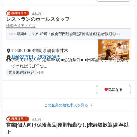
正社員
レストランのホールスタッフ
株式会社アメイズ
✨早期キャリアUP可！飲食部門総合職(店長候補)経験者歓迎◎
〒838-0068福岡県朝倉市甘木
月給22万円～28万2000円
求めている人材 定年65歳 ■必須条件■ ●日本語で丁寧な接客が
できれば JLPTな...
業界未経験歓迎
+9個
気になる
この企業の類似求人を見る
正社員
営業|個人向け保険商品|原則転勤なし|未経験歓迎|高卒以
上