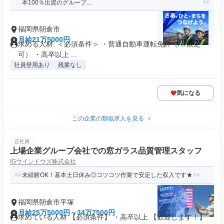
本100％出資のグループ...
福岡県朝倉市
月給21万5000円
求める人材: ＜必須条件＞ ・普通自動車運転免許（AT限定
可） ・高卒以上 ...
社員登用あり
残業なし
気になる
この企業の類似求人を見る
正社員
上場企業グループ会社での窓ガラス品質管理スタッフ
IGウインドウズ株式会社
未経験OK！基本土日休み◎コツコツ作業で安定した収入です★
福岡県朝倉市平塚
月給25万5000円～34万7500円
求めている人材 【必須条件】 ・高卒以上 【歓迎します！】