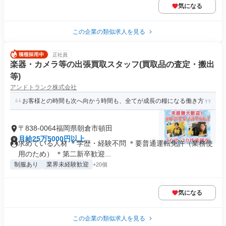
気になる
この企業の類似求人を見る
正社員
楽器・カメラ等の出張買取スタッフ(買取品の査定・搬出
等)
アンドトランク株式会社
お客様との時間も次へ向かう時間も、全てが成長の糧になる働き方
〒838-0064福岡県朝倉市頓田
月給25万5000円以上
求めている人材 ＊学歴・経験不問 ＊要普通運転免許（業務使
用のため） ＊第二新卒歓迎...
制服あり
業界未経験歓迎
+20個
気になる
この企業の類似求人を見る