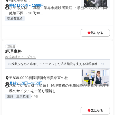
福岡県朝倉市
時給1300円～1500円
求める人材: ・職種・業界未経験者歓迎 ・学歴不問/資格不問/
経験不問 ・20代30...
交通費支給
気になる
正社員
経理事務
株式会社マイ・プラス
残業少なめ／昨年リニューアルした温浴施設を支える経理事務！
〒838-0020福岡県朝倉市美奈宜の杜
月給25万円～30万円
求めている人材 【必須】 経理業務の実務経験がある方 経理実
務のサイクルを一通り理解し...
主婦・主夫歓迎
+16個
気になる