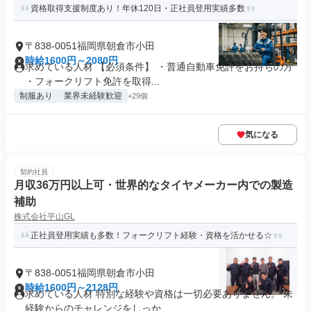
資格取得支援制度あり！年休120日・正社員登用実績多数
〒838-0051福岡県朝倉市小田
時給1600円～2080円
求めている人材 【必須条件】 ・普通自動車免許をお持ちの方
・フォークリフト免許を取得...
制服あり
業界未経験歓迎
+29個
気になる
契約社員
月収36万円以上可・世界的なタイヤメーカー内での製造
補助
株式会社平山GL
正社員登用実績も多数！フォークリフト経験・資格を活かせる☆
〒838-0051福岡県朝倉市小田
時給1600円～2128円
求めている人材 特別な経験や資格は一切必要ありません。 未
経験からのチャレンジをしっか...