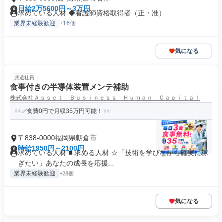
日給2万5600円～3万円
求めている人材 ◆看護師資格取得者（正・准）
業界未経験歓迎
+16個
気になる
派遣社員
食事付きの半導体装置メンテ補助
株式会社Ａｓｓｅｔ Ｂｕｓｉｎｅｓｓ Ｈｕｍａｎ Ｃａｐｉｔａｌ
✅食費0円で月収35万円可能！
〒838-0000福岡県朝倉市
時給1950円～2100円
求めている人材 ■ 求める人材 ☆「技術を学びながら確実に稼
ぎたい」あなたの成長を応援...
業界未経験歓迎
+28個
気になる