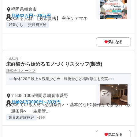
福岡県朝倉市
月給32万円～35万円
求める人材: 【必須資格】 主任ケアマネ
残業なし
交通費支給
気になる
正社員
未経験から始めるモノづくりスタッフ(製造)
株式会社オークマ
年休120日以上＆残業少なめ！報奨金など福利厚生も充実♪
〒838-1305福岡県朝倉市菱野
月給24万3000円～30万円
求めている人材 <必須条件> ・基本的なPC操作ができる方 <歓
迎条件> ・ 生産管...
業界未経験歓迎
+19個
気になる