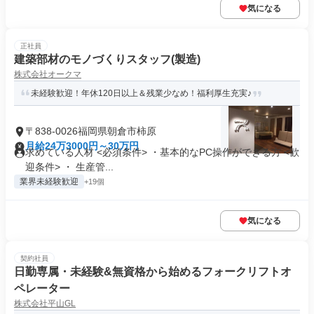
気になる
正社員
建築部材のモノづくりスタッフ(製造)
株式会社オークマ
未経験歓迎！年休120日以上＆残業少なめ！福利厚生充実♪
〒838-0026福岡県朝倉市柿原
月給24万3000円～30万円
求めている人材 <必須条件> ・基本的なPC操作ができる方 <歓
迎条件> ・ 生産管...
業界未経験歓迎
+19個
気になる
契約社員
日勤専属・未経験&無資格から始めるフォークリフトオ
ペレーター
株式会社平山GL