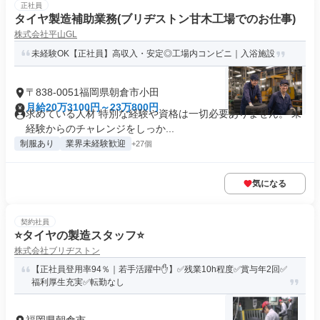
正社員
タイヤ製造補助業務(ブリヂストン甘木工場でのお仕事)
株式会社平山GL
未経験OK【正社員】高収入・安定◎工場内コンビニ｜入浴施設
〒838-0051福岡県朝倉市小田
月給20万3100円～23万800円
求めている人材 特別な経験や資格は一切必要ありません。 未
経験からのチャレンジをしっか...
制服あり
業界未経験歓迎
+27個
気になる
契約社員
⭐️タイヤの製造スタッフ⭐️
株式会社ブリヂストン
【正社員登用率94％｜若手活躍中✋】✅残業10h程度✅賞与年2回✅
福利厚生充実✅転勤なし