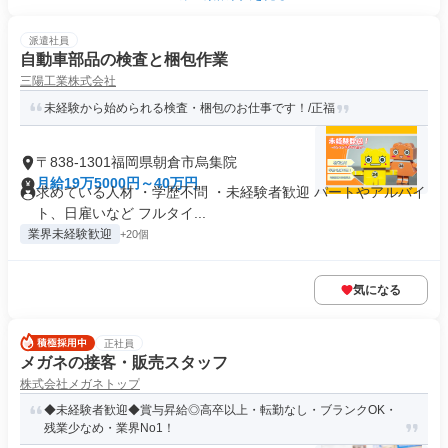
派遣社員
自動車部品の検査と梱包作業
三陽工業株式会社
未経験から始められる検査・梱包のお仕事です！/正福
〒838-1301福岡県朝倉市烏集院
月給19万5000円～40万円
求めている人材 ・学歴不問 ・未経験者歓迎 パートやアルバイ
ト、日雇いなど フルタイ...
業界未経験歓迎
+20個
気になる
正社員
メガネの接客・販売スタッフ
株式会社メガネトップ
◆未経験者歓迎◆賞与昇給◎高卒以上・転勤なし・ブランクOK・
残業少なめ・業界No1！