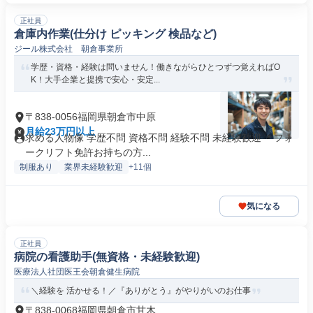
正社員
倉庫内作業(仕分け ピッキング 検品など)
ジール株式会社 朝倉事業所
学歴・資格・経験は問いません！働きながらひとつずつ覚えればO
K！大手企業と提携で安心・安定...
〒838-0056福岡県朝倉市中原
月給23万円以上
求める人物像 学歴不問 資格不問 経験不問 未経験歓迎 ＊フォ
ークリフト免許お持ちの方...
制服あり
業界未経験歓迎
+11個
気になる
正社員
病院の看護助手(無資格・未経験歓迎)
医療法人社団医王会朝倉健生病院
＼経験を 活かせる！／『ありがとう』がやりがいのお仕事
〒838-0068福岡県朝倉市甘木