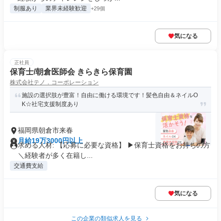
制服あり
業界未経験歓迎
+29個
気になる
正社員
保育士/朝倉医師会 きらきら保育園
株式会社テノ．コーポレーション
施設の選択肢が豊富！自由に働ける環境です！髪色自由＆ネイルO
K☆社宅支援制度あり
福岡県朝倉市来春
月給19万3000円以上
求める人材: 【応募に必要な資格】 ▶保育士資格をお持ちの方
＼経験者が多く在籍し...
交通費支給
気になる
この企業の類似求人を見る