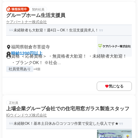
契約社員
グループホーム生活支援員
ケアパートナー株式会社
未経験者も大歓迎！週4日～OK！生活支援員求人！
福岡県朝倉市菩提寺
時給1200円以上
資格 ＜応募資格＞ ・無資格者大歓迎！ ・未経験者大歓迎！
・ブランクOK！ ※社会...
社員登用あり
+4個
気になる
正社員
上場企業グループ会社での住宅用窓ガラス製造スタッフ
IGウインドウズ株式会社
未経験OK！基本土日休み◎コツコツ作業で安定した収入です★