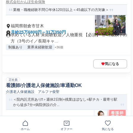
株式会社かんぽ生命保険
業種・職種経験不問◎年休120日以上＜45歳以下の方対象＞
福岡県朝倉市甘木
月給25万6800円～31万350円
求めている人材 未経験歓迎／人物重視 【必須】 ◎45歳以下の
方（3号のイ／長期キャ...
制服あり
業界未経験歓迎
+36個
気になる
正社員
看護師/介護老人保健施設/車通勤OK
介護老人保健施設 アルファ俊聖
＜院内託児所あり❗️＞週休2日制⭐残業ほぼなし⭐駅チカ・最寄り駅
から徒歩7分⭐病院併設の介...
福岡県朝倉市甘木
月給22万2900円～28万5500円
【応募資格】 正看護師 【メリット】 #長期 #学歴不問 #経験
ホーム
オファー
気になる