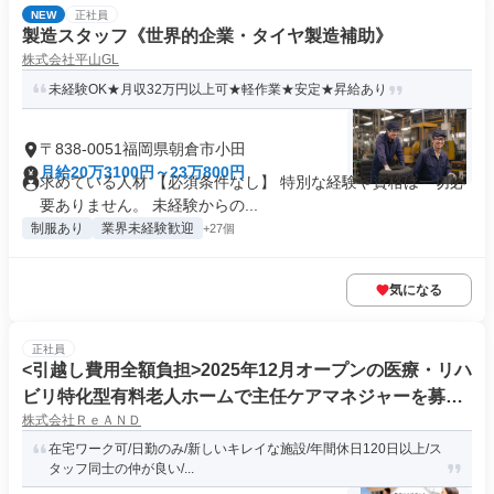
NEW
正社員
製造スタッフ《世界的企業・タイヤ製造補助》
株式会社平山GL
未経験OK★月収32万円以上可★軽作業★安定★昇給あり
〒838-0051福岡県朝倉市小田
月給20万3100円～23万800円
求めている人材 【必須条件なし】 特別な経験や資格は一切必
要ありません。 未経験からの...
制服あり
業界未経験歓迎
+27個
気になる
正社員
<引越し費用全額負担>2025年12月オープンの医療・リハ
ビリ特化型有料老人ホームで主任ケアマネジャーを募集
株式会社ＲｅＡＮＤ
中!
在宅ワーク可/日勤のみ/新しいキレイな施設/年間休日120日以上/ス
タッフ同士の仲が良い/...