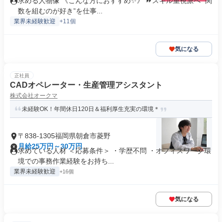
求める人物像 《こんな方におすすめ✨》 ⏩スキル重視派へ ”関
数を組むのが好き”を仕事...
業界未経験歓迎
+11個
気になる
正社員
CADオペレーター・生産管理アシスタント
株式会社オークマ
未経験OK！年間休日120日＆福利厚生充実の環境＊
〒838-1305福岡県朝倉市菱野
月給25万円～30万円
求めている人材 ＜応募条件＞ ・学歴不問 ・オフィスワーク環
境での事務作業経験をお持ち...
業界未経験歓迎
+16個
気になる