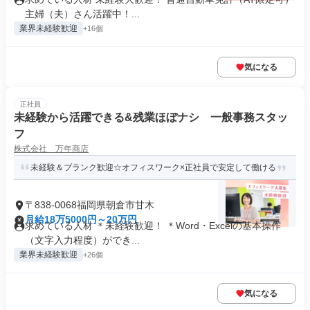
主婦（夫）さん活躍中！...
業界未経験歓迎
+16個
気になる
正社員
未経験から活躍できる&残業ほぼナシ 一般事務スタッ
フ
株式会社 万年商店
未経験＆ブランク歓迎☆オフィスワーク×正社員で安定して働ける
〒838-0068福岡県朝倉市甘木
月給18万5000円～20万円
求めている人材 ＊未経験歓迎！ ＊Word・Excelの基本操作
（文字入力程度）ができ...
業界未経験歓迎
+26個
気になる