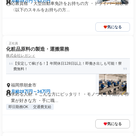
月給39万円～43万円
応募資格 ・大型自動車免許をお持ちの方 ・ドライバー経験者
〈以下のスキルをお持ちの方...
気になる
正社員
化粧品原料の製造・運搬業務
株式会社レガシィ
【安定して稼げる！】年間休日128日以上！即働き出しも可能！寮
費無料！
福岡県朝倉市
月給28万円～34万円
求める人材: ⭐ こんな方にピッタリ！ ・モノづくりや細かい作
業が好きな方 ・手に職...
即日勤務OK
交通費支給
気になる