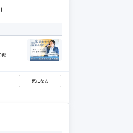
)
...
気になる