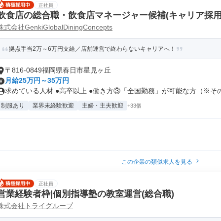
正社員
飲食店の総合職・飲食店マネージャー候補(キャリア採用
株式会社GenkiGlobalDiningConcepts
拠点手当2万～6万円支給／店舗運営で終わらないキャリアへ！
〒816-0849福岡県春日市星見ヶ丘
月給25万円～35万円
求めている人材 ●高卒以上 ●働き方③「全国勤務」が可能な方（※その他
制服あり
業界未経験歓迎
主婦・主夫歓迎
+33個
この企業の類似求人を見る
正社員
営業経験者枠|個別指導塾の教室運営(総合職)
株式会社トライグループ