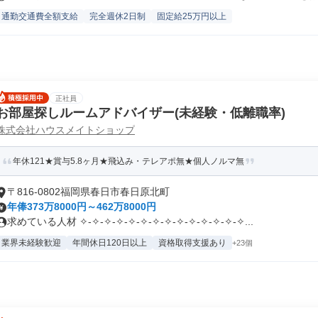
通勤交通費全額支給
完全週休2日制
固定給25万円以上
正社員
お部屋探しルームアドバイザー(未経験・低離職率)
株式会社ハウスメイトショップ
年休121★賞与5.8ヶ月★飛込み・テレアポ無★個人ノルマ無
〒816-0802福岡県春日市春日原北町
年俸373万8000円～462万8000円
求めている人材 ✧-✧-✧-✧-✧-✧-✧-✧-✧-✧-✧-✧-✧-✧...
業界未経験歓迎
年間休日120日以上
資格取得支援あり
+23個