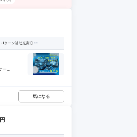
・Iターン補助充実◎
...
気になる
万円