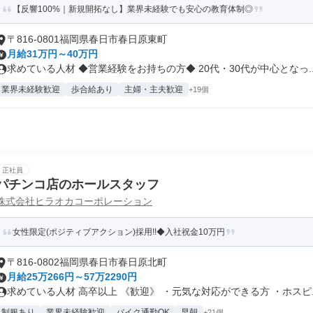
【反響100%｜新規開拓なし】業界未経験でも安心の教育体制◎
〒816-0801福岡県春日市春日原東町
月給31万円～40万円
求めている人材 ◆営業経験をお持ちの方◆ 20代・30代が中心となっ..
業界未経験歓迎
歩合給あり
主婦・主夫歓迎
+19個
正社員
パチンコ店のホールスタッフ
株式会社ヒラオカコーポレーション
女性限定(ポジティブアクション)採用!!◆入社祝金10万円
〒816-0802福岡県春日市春日原北町
月給25万266円～57万2290円
求めている人材 高卒以上 《歓迎》 ・元気な対応ができる方 ・ホスピ..
制服あり
業界未経験歓迎
バイク通勤OK
早朝
+21個