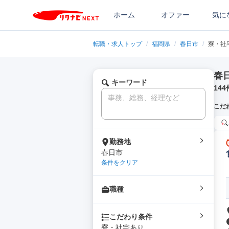
ホーム
オファー
気に
転職・求人トップ
/
福岡県
/
春日市
/
寮・社
春
キーワード
144
こだ
勤務地
春日市
条件をクリア
職種
こだわり条件
寮・社宅あり