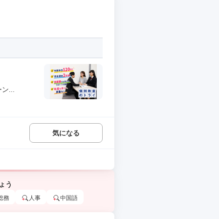
...
気になる
ょう
総務
人事
中国語