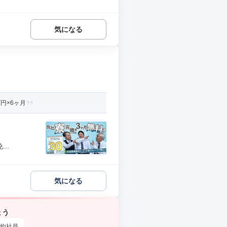
気になる
円×6ヶ月
..
気になる
ょう
約社員