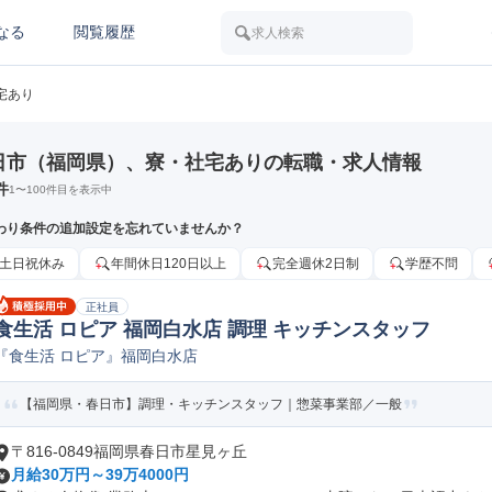
なる
閲覧履歴
求人検索
宅あり
日市（福岡県）、寮・社宅ありの転職・求人情報
件
1
〜
100
件目を表示中
わり条件の追加設定を忘れていませんか？
土日祝休み
年間休日120日以上
完全週休2日制
学歴不問
正社員
食生活 ロピア 福岡白水店 調理 キッチンスタッフ
『食生活 ロピア』福岡白水店
【福岡県・春日市】調理・キッチンスタッフ｜惣菜事業部／一般
〒816-0849福岡県春日市星見ヶ丘
月給30万円～39万4000円