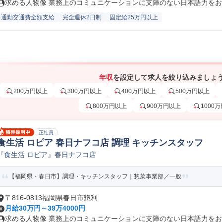
求める人物像 業務上のコミュニケーションに支障のない日本語力をお持
通勤交通費全額支給
完全週休2日制
固定給25万円以上
年収
を設定して求人を絞り込みましょ
200万円以上
300万円以上
400万円以上
500万円以上
800万円以上
900万円以上
1000
正社員
食生活 ロピア 春日ナフコ店 調理 キッチンスタッフ
『食生活 ロピア』春日ナフコ店
【福岡県・春日市】調理・キッチンスタッフ｜惣菜事業部／一般
〒816-0813福岡県春日市惣利
月給30万円～39万4000円
求める人物像 業務上のコミュニケーションに支障のない日本語力をお持