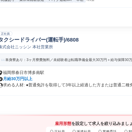
正社員
タクシードライバー(運転手)/6808
株式会社ニッシン 本社営業所
単身寮あり：3ヶ月寮費無料／未経験者は転職準備金最大30万円＋給与保障30万
福岡県春日市博多南駅
月給30万円以上
求める人材: ●普通免許を取得して3年以上経過した方または普通二種免.
雇用形態
を設定して求人を絞り込みまし
正社員
派遣社員
業務委託
契