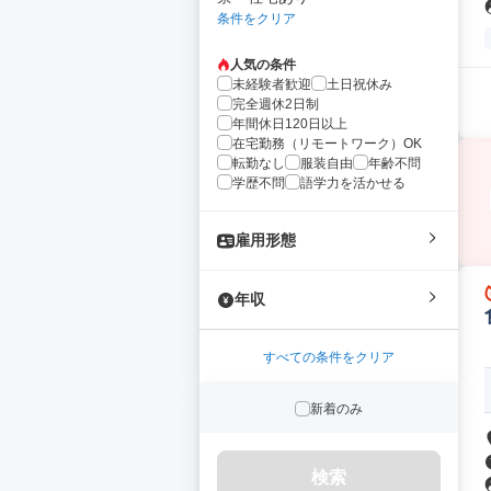
条件をクリア
人気の条件
未経験者歓迎
土日祝休み
完全週休2日制
年間休日120日以上
在宅勤務（リモートワーク）OK
転勤なし
服装自由
年齢不問
学歴不問
語学力を活かせる
雇用形態
年収
すべての条件をクリア
新着のみ
検索