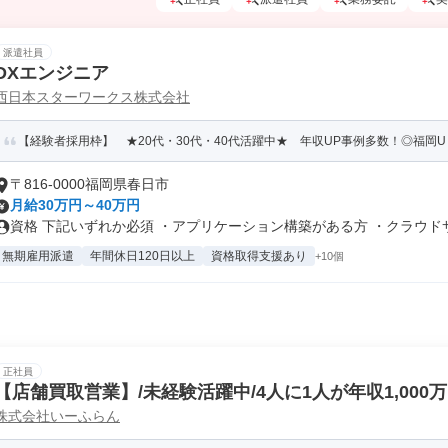
派遣社員
DXエンジニア
西日本スターワークス株式会社
【経験者採用枠】 ★20代・30代・40代活躍中★ 年収UP事例多数！◎福岡U
〒816-0000福岡県春日市
月給30万円～40万円
資格 下記いずれか必須 ・アプリケーション構築がある方 ・クラウドサー
無期雇用派遣
年間休日120日以上
資格取得支援あり
+10個
正社員
【店舗買取営業】/未経験活躍中/4人に1人が年収1,000
株式会社いーふらん