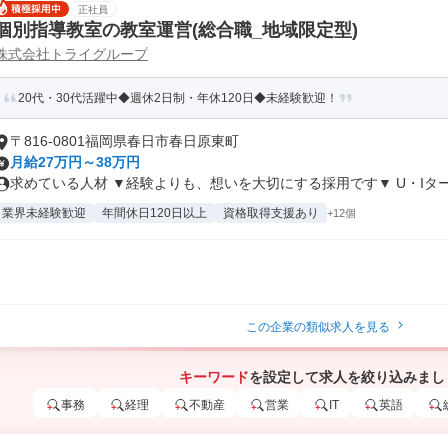
正社員
個別指導教室の教室運営(総合職_地域限定型)
株式会社トライグループ
20代・30代活躍中◆週休2日制・年休120日◆未経験歓迎！
〒816-0801福岡県春日市春日原東町
月給27万円～38万円
求めている人材 ▼経験よりも、想いを大切にする採用です▼ U・Iターン
業界未経験歓迎
年間休日120日以上
資格取得支援あり
+12個
この企業の類似求人を見る
キーワード
を設定して求人を絞り込みまし
事務
経理
不動産
営業
IT
英語