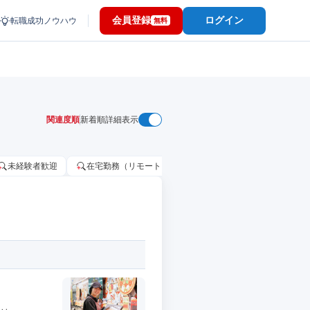
会員登録
ログイン
転職成功ノウハウ
無料
関連度順
新着順
詳細表示
未経験者歓迎
在宅勤務（リモートワーク）OK
家賃補助・住宅手当