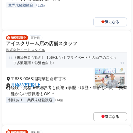
業界未経験歓迎
+12個
気になる
正社員
アイスクリーム店の店舗スタッフ
株式会社イートスタイル
《未経験者も歓迎》【5連休も♪】プライベートとの両立のスタッ
フ多数活躍！◎髪色自由♪
〒838-0068福岡県朝倉市甘木
月給23万円以上
経験・資格 ●未経験者も歓迎 ●学歴・職歴・年齢も不問 ＊異業
種からの転職者もOK ＊...
制服あり
業界未経験歓迎
+14個
気になる
正社員