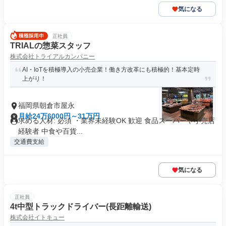
気になる
正社員
TRIALの惣菜スタッフ
株式会社トライアルカンパニー
AI・IoTを積極導入の小売企業！働き方改革にも積極的！基本定時
上がり！
福岡県朝倉市屋永
月給24万6000円～31万円
求める人材: 必須 ・業界未経験OK 歓迎 食品スーパーや小売店
経験者 中食や百貨...
交通費支給
気になる
正社員
4t中型トラックドライバー(長距離輸送)
株式会社イトキュー