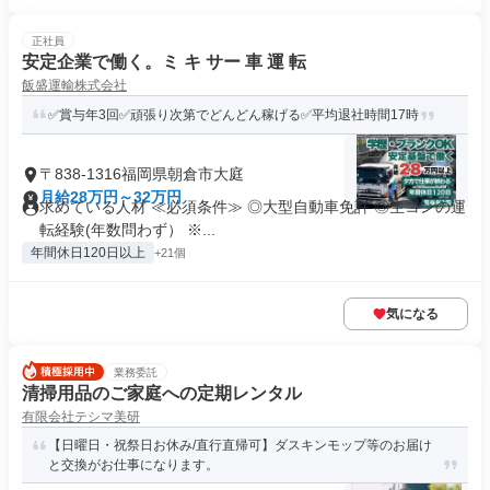
正社員
安定企業で働く。ミ キ サー 車 運 転
飯盛運輸株式会社
✅賞与年3回✅頑張り次第でどんどん稼げる✅平均退社時間17時
〒838-1316福岡県朝倉市大庭
月給28万円～32万円
求めている人材 ≪必須条件≫ ◎大型自動車免許 ◎生コンの運
転経験(年数問わず） ※...
年間休日120日以上
+21個
気になる
業務委託
清掃用品のご家庭への定期レンタル
有限会社テシマ美研
【日曜日・祝祭日お休み/直行直帰可】ダスキンモップ等のお届け
と交換がお仕事になります。