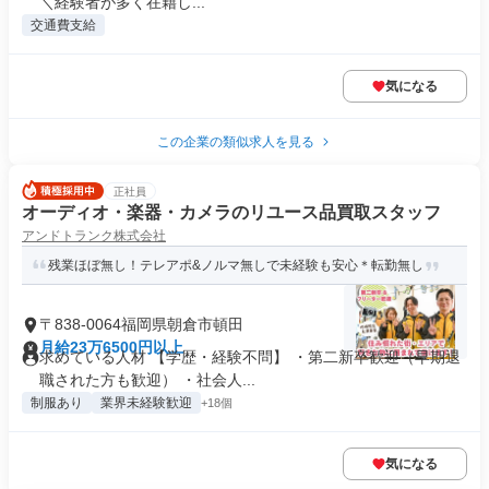
＼経験者が多く在籍し...
交通費支給
気になる
この企業の類似求人を見る
正社員
オーディオ・楽器・カメラのリユース品買取スタッフ
アンドトランク株式会社
残業ほぼ無し！テレアポ&ノルマ無しで未経験も安心＊転勤無し
〒838-0064福岡県朝倉市頓田
月給23万6500円以上
求めている人材 【学歴・経験不問】 ・第二新卒歓迎（早期退
職された方も歓迎） ・社会人...
制服あり
業界未経験歓迎
+18個
気になる