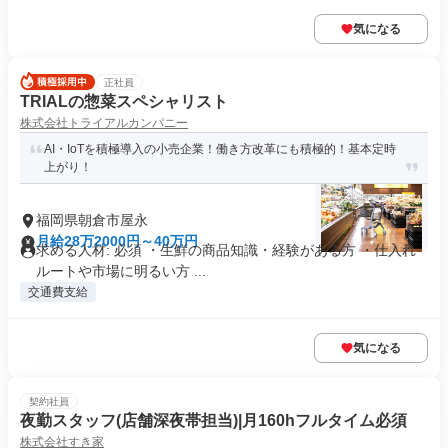
気になる
正社員
TRIALの惣菜スペシャリスト
株式会社トライアルカンパニー
AI・IoTを積極導入の小売企業！働き方改革にも積極的！基本定時
上がり！
福岡県朝倉市屋永
月給28万2000円～40万円
求める人材: 必須 ・生鮮の商品知識・経験がある方 ・仕入れ
ルートや市場に明るい方 ...
交通費支給
気になる
契約社員
夜勤スタッフ(店舗深夜帯担当)|月160hフルタイム必須
株式会社すき家