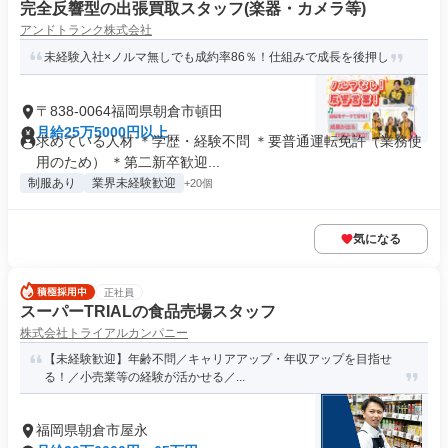
完全反響型の出張買取スタッフ(楽器・カメラ等)
アンドトランク株式会社
未経験入社×ノルマ無しでも成約率86％！仕組みで成長を後押し
〒838-0064福岡県朝倉市頓田
月給25万5000円以上
求めている人材 ＊学歴・経験不問 ＊要普通運転免許（業務使
用のため） ＊第二新卒歓迎...
制服あり
業界未経験歓迎
+20個
気になる
正社員
スーパーTRIALの食品売場スタッフ
株式会社トライアルカンパニー
【未経験歓迎】年齢不問／キャリアアップ・年収アップを目指せ
る！／小売業等の経験が活かせる／...
福岡県朝倉市屋永