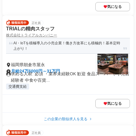
気になる
正社員
TRIALの精肉スタッフ
株式会社トライアルカンパニー
AI・IoTを積極導入の小売企業！働き方改革にも積極的！基本定時
上がり！
福岡県朝倉市屋永
月給24万6000円～31万円
求める人材: 必須 ・業界未経験OK 歓迎 食品スーパーや小売店
経験者 中食や百貨...
交通費支給
気になる
この企業の類似求人を見る
正社員