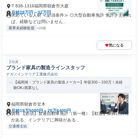
〒838-1316福岡県朝倉市大庭
月給28万円～32万円
求めている人材 ≪必須条件≫ ◎大型自動車免許 免許さえあれ
ば、経験などは問いません...
業界未経験歓迎
+24個
気になる
正社員
ブランド家具の製造ラインスタッフ
ナガノインテリア工業株式会社
【福岡発・ブランド家具の製造メーカー】年収300～330万！未経
験OK♪残業なし
福岡県朝倉市甘木
月給19万5000円～20万6400円
資格 【必須】普通自動車免許（第一種）【歓迎】家具に興味
がある、インテリアに興味がある...
交通費支給