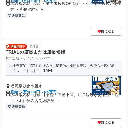
月給20万6000円～65万円
求める人材: 必須 ・業界未経験OK 歓迎 ・小売業の経験がある
方 ・店長経験があ...
交通費支給
気になる
正社員
TRIALの店長または店長候補
株式会社トライアルカンパニー
小売事業にIOTを取り込み、爆発的な成長を実現。今後も出店が続
くスマートストア「TRIAL...
福岡県朝倉市屋永
月給37万5000円～65万円
求める人材: 必須 【学歴・年齢不問】店長経験がある方 ～以
下いずれかの店長経験が...
交通費支給
気になる