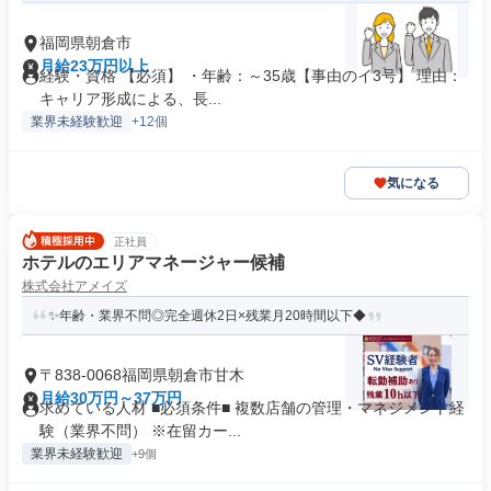
福岡県朝倉市
月給23万円以上
経験・資格 【必須】 ・年齢：～35歳【事由のイ3号】 理由：
キャリア形成による、長...
業界未経験歓迎
+12個
気になる
正社員
ホテルのエリアマネージャー候補
株式会社アメイズ
✨年齢・業界不問◎完全週休2日×残業月20時間以下◆
〒838-0068福岡県朝倉市甘木
月給30万円～37万円
求めている人材 ■必須条件■ 複数店舗の管理・マネジメント経
験（業界不問） ※在留カー...
業界未経験歓迎
+9個