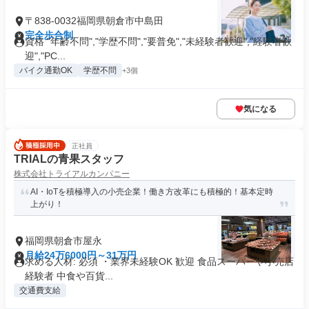
〒838-0032福岡県朝倉市中島田
完全歩合制
資格 "年齢不問","学歴不問","要普免","未経験者歓迎","経験者歓
迎","PC...
バイク通勤OK
学歴不問
+3個
気になる
正社員
TRIALの青果スタッフ
株式会社トライアルカンパニー
AI・IoTを積極導入の小売企業！働き方改革にも積極的！基本定時
上がり！
福岡県朝倉市屋永
月給24万6000円～31万円
求める人材: 必須 ・業界未経験OK 歓迎 食品スーパーや小売店
経験者 中食や百貨...
交通費支給