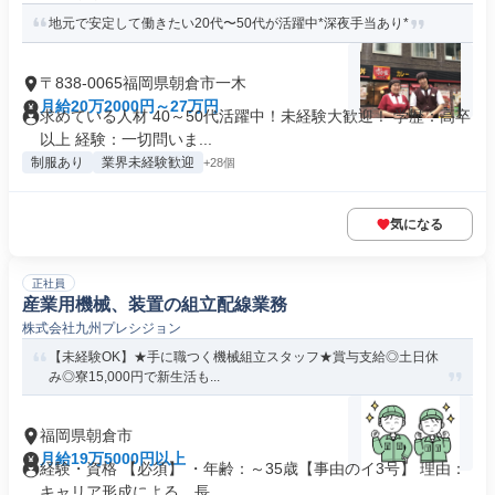
地元で安定して働きたい20代〜50代が活躍中*深夜手当あり*
〒838-0065福岡県朝倉市一木
月給20万2000円～27万円
求めている人材 40～50代活躍中！未経験大歓迎！ 学歴：高卒
以上 経験：一切問いま...
制服あり
業界未経験歓迎
+28個
気になる
正社員
産業用機械、装置の組立配線業務
株式会社九州プレシジョン
【未経験OK】★手に職つく機械組立スタッフ★賞与支給◎土日休
み◎寮15,000円で新生活も...
福岡県朝倉市
月給19万5000円以上
経験・資格 【必須】 ・年齢：～35歳【事由のイ3号】 理由：
キャリア形成による、長...