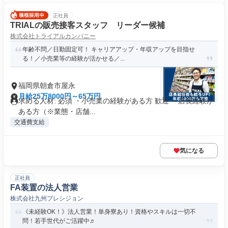
正社員
TRIALの販売接客スタッフ リーダー候補
株式会社トライアルカンパニー
年齢不問／日勤固定可！ キャリアアップ・年収アップを目指せ
る！／小売業等の経験が活かせる／...
福岡県朝倉市屋永
月給25万8000円～65万円
求める人材: 必須 ・小売業の経験がある方 歓迎 ・店長経験が
ある方（※業態・店舗...
交通費支給
気になる
正社員
FA装置の法人営業
株式会社九州プレシジョン
《未経験OK！》法人営業！単身寮あり！資格やスキルは一切不
問！若手世代がご活躍中♬