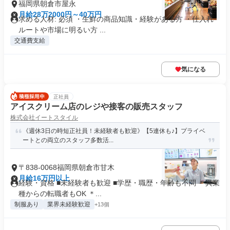
福岡県朝倉市屋永
月給28万2000円～40万円
求める人材: 必須 ・生鮮の商品知識・経験がある方 ・仕入れ
ルートや市場に明るい方 ...
交通費支給
気になる
正社員
アイスクリーム店のレジや接客の販売スタッフ
株式会社イートスタイル
《週休3日の時短正社員！未経験者も歓迎》【5連休も♪】プライベ
ートとの両立のスタッフ多数活...
〒838-0068福岡県朝倉市甘木
月給16万円以上
経験・資格 ■未経験者も歓迎 ■学歴・職歴・年齢も不問 ＊異業
種からの転職者もOK ＊...
制服あり
業界未経験歓迎
+13個