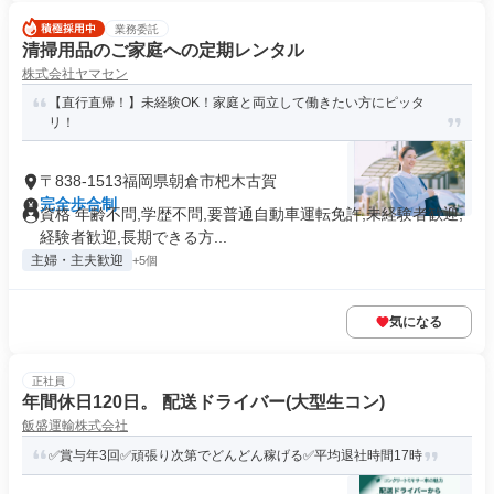
業務委託
清掃用品のご家庭への定期レンタル
株式会社ヤマセン
【直行直帰！】未経験OK！家庭と両立して働きたい方にピッタ
リ！
〒838-1513福岡県朝倉市杷木古賀
完全歩合制
資格 年齢不問,学歴不問,要普通自動車運転免許,未経験者歓迎,
経験者歓迎,長期できる方...
主婦・主夫歓迎
+5個
気になる
正社員
年間休日120日。 配送ドライバー(大型生コン)
飯盛運輸株式会社
✅賞与年3回✅頑張り次第でどんどん稼げる✅平均退社時間17時