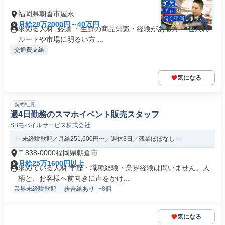
福岡県朝倉市屋永
月給28万2000円～40万円
求める人材: 必須 ・生鮮の商品知識・経験がある方 ・仕入れ
ルートや市場に明るい方 ...
交通費支給
気になる
契約社員
週4日勤務のスマホイベント販売スタッフ
SBモバイルサービス株式会社
未経験歓迎／月給251,600円〜／週休3日／残業ほぼなし
〒838-0000福岡県朝倉市
月給25万1600円以上
求めている人材 学歴・職種経験・業界経験は問いません。人
柄と、お客様へ前向きに声をかけ...
業界未経験歓迎
歩合給あり
+8個
気になる