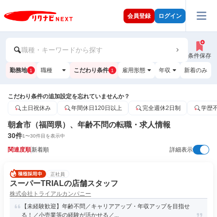
会員登録
ログイン
職種・キーワードから探す
条件保存
勤務地
職種
こだわり条件
雇用形態
年収
新着のみ
1
1
こだわり条件の追加設定を忘れていませんか？
土日祝休み
年間休日120日以上
完全週休2日制
学歴
朝倉市（福岡県）、年齢不問の転職・求人情報
30
件
1
〜
30
件目を表示中
関連度順
新着順
詳細表示
正社員
スーパーTRIALの店舗スタッフ
株式会社トライアルカンパニー
【未経験歓迎】年齢不問／キャリアアップ・年収アップを目指せ
る！／小売業等の経験が活かせる／...