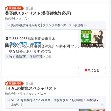
正社員
美容師スタイリスト(美容師免許必須)
株式会社ハクブン
美容師免許を活かせる│ブランク年数不問│休日手当有
〒838-0068福岡県朝倉市甘木
月給22万円～40万円
求めている人材 要美容師免許 年齢不問 ブランクある方も、丁
寧な研修があります ので安...
バイク通勤OK
学歴不問
+10個
気になる
正社員
TRIALの鮮魚スペシャリスト
株式会社トライアルカンパニー
AI・IoTを積極導入の小売企業！働き方改革にも積極的！基本定時
上がり！