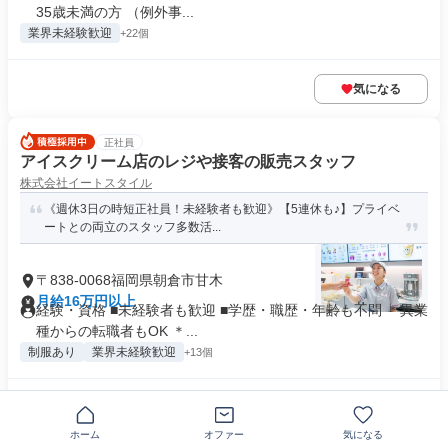
35歳未満の方 （例外事...
業界未経験歓迎
+22個
気になる
正社員
アイスクリーム店のレジや接客の販売スタッフ
株式会社イートスタイル
《週休3日の時短正社員！未経験者も歓迎》【5連休も♪】プライベ
ートとの両立のスタッフ多数活...
〒838-0068福岡県朝倉市甘木
月給16万円以上
経験・資格 ■未経験者も歓迎 ■学歴・職歴・年齢も不問 ＊異業
種からの転職者もOK ＊...
制服あり
業界未経験歓迎
+13個
気になる
ホーム
オファー
気になる