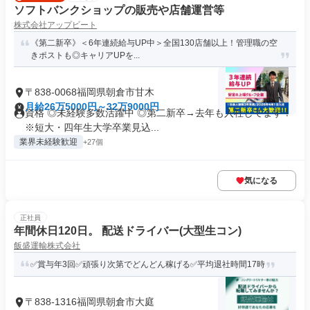
ソフトバンクショップの販売や店舗運営等
株式会社アップビート
《第二新卒》＜6年連続給与UP中＞全国130店舗以上！管理職の空
きポストも◎キャリアUPを...
〒838-0068福岡県朝倉市甘木
月給26万5000円～32万9000円
資格 ◎未経験多数活躍中 ◎第二新卒→去年も入社してます！
※短大・四年生大学卒業見込...
業界未経験歓迎
+27個
気になる
正社員
年間休日120日。 配送ドライバー(大型生コン)
飯盛運輸株式会社
✅賞与年3回✅頑張り次第でどんどん稼げる✅平均退社時間17時
〒838-1316福岡県朝倉市大庭