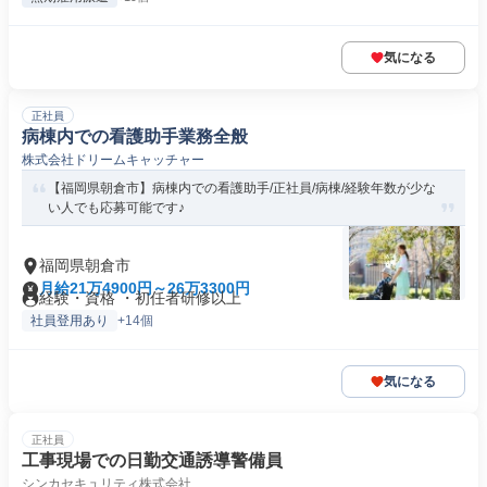
気になる
正社員
病棟内での看護助手業務全般
株式会社ドリームキャッチャー
【福岡県朝倉市】病棟内での看護助手/正社員/病棟/経験年数が少な
い人でも応募可能です♪
福岡県朝倉市
月給21万4900円～26万3300円
経験・資格 ・初任者研修以上
社員登用あり
+14個
気になる
正社員
工事現場での日勤交通誘導警備員
シンカセキュリティ株式会社