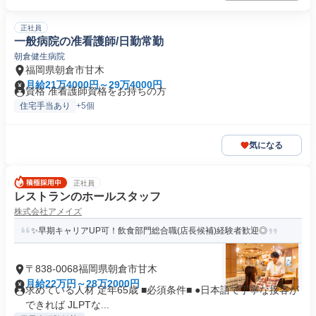
正社員
一般病院の准看護師/日勤常勤
朝倉健生病院
福岡県朝倉市甘木
月給21万4000円～29万4000円
資格 准看護師資格をお持ちの方
住宅手当あり
+5個
気になる
正社員
レストランのホールスタッフ
株式会社アメイズ
✨早期キャリアUP可！飲食部門総合職(店長候補)経験者歓迎◎
〒838-0068福岡県朝倉市甘木
月給22万円～28万2000円
求めている人材 定年65歳 ■必須条件■ ●日本語で丁寧な接客が
できれば JLPTな...