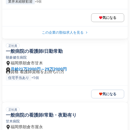
業界未経験歓迎
+9個
気になる
この企業の類似求人を見る
正社員
一般病院の看護師/日勤常勤
朝倉健生病院
福岡県朝倉市甘木
月給21万2000円～29万2000円
資格 看護師資格をお持ちの方
住宅手当あり
+5個
気になる
正社員
一般病院の看護師/常勤・夜勤有り
甘木病院
福岡県朝倉市屋永