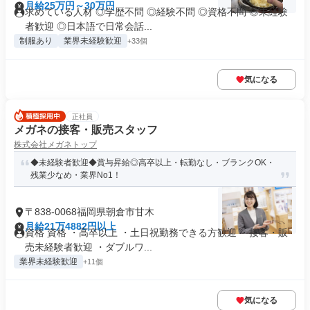
月給25万円～30万円
求めている人材 ◎学歴不問 ◎経験不問 ◎資格不問 ◎未経験
者歓迎 ◎日本語で日常会話...
制服あり
業界未経験歓迎
+33個
気になる
正社員
メガネの接客・販売スタッフ
株式会社メガネトップ
◆未経験者歓迎◆賞与昇給◎高卒以上・転勤なし・ブランクOK・
残業少なめ・業界No1！
〒838-0068福岡県朝倉市甘木
月給21万4882円以上
資格 資格 ・高卒以上 ・土日祝勤務できる方歓迎 ・接客・販
売未経験者歓迎 ・ダブルワ...
業界未経験歓迎
+11個
気になる