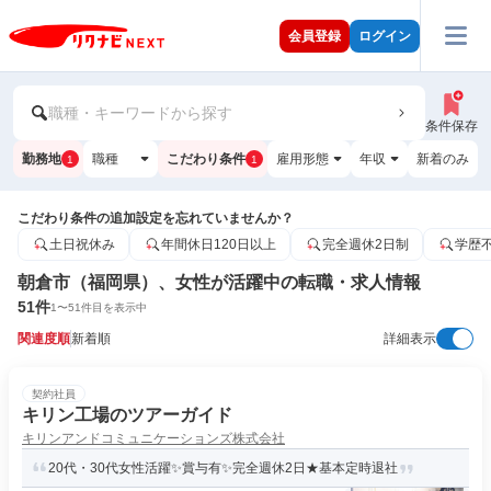
会員登録
ログイン
職種・キーワードから探す
条件保存
勤務地
職種
こだわり条件
雇用形態
年収
新着のみ
1
1
こだわり条件の追加設定を忘れていませんか？
土日祝休み
年間休日120日以上
完全週休2日制
学歴
朝倉市（福岡県）、女性が活躍中の転職・求人情報
51
件
1
〜
51
件目を表示中
関連度順
新着順
詳細表示
契約社員
キリン工場のツアーガイド
キリンアンドコミュニケーションズ株式会社
20代・30代女性活躍✨賞与有✨完全週休2日★基本定時退社