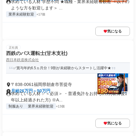
求めている人材 学歴不問 ★職種・業界未経験者歓迎 ＜以下の
ような方を歓迎します＞ ...
業界未経験歓迎
+17個
気になる
正社員
西鉄のバス運転士(甘木支社)
西日本鉄道株式会社
✅賞与年約6.5ヵ月分！9割が未経験からスタートし活躍中★
〒838-0061福岡県朝倉市菩提寺
月給26万円～50万円
求めている人材 ✅＜必須＞ ・普通免許をお持ちの方(取得後1
年以上経過された方) ※A...
制服あり
業界未経験歓迎
+13個
気になる