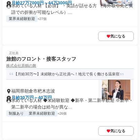
月給27万7000円～44万3000円
求めている人材 【必須】 ・英語が話せる方 （海外取引先と英
語での折衝が可能なレベル）...
業界未経験歓迎
+27個
気になる
正社員
旅館のフロント・接客スタッフ
株式会社原鶴の舞
【月給30万〜】未経験から正社員へ！地元で長く働ける温泉宿
福岡県朝倉市杷木志波
月給30万円～40万円
求めている人材 ◆未経験歓迎 ◆新卒・第二新卒歓迎 ※新卒・
第二新卒の場合は給与が異な...
制服あり
業界未経験歓迎
+26個
気になる