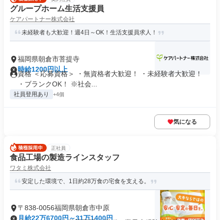
グループホーム生活支援員
ケアパートナー株式会社
未経験者も大歓迎！週4日～OK！生活支援員求人！
福岡県朝倉市菩提寺
時給1200円以上
資格 ＜応募資格＞ ・無資格者大歓迎！ ・未経験者大歓迎！
・ブランクOK！ ※社会...
社員登用あり
+4個
気になる
正社員
食品工場の製造ラインスタッフ
ワタミ株式会社
安定した環境で、1日約28万食の宅食を支える。
〒838-0056福岡県朝倉市中原
月給22万6700円～31万1400円