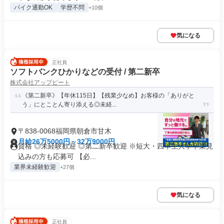
バイク通勤OK
学歴不問
+10個
気になる
正社員
ソフトバンクひかりなどの受付 / 第二新卒
株式会社アップビート
《第二新卒》【年休115日】【残業少なめ】お客様の「ありがと
う」にとことん寄り添える◎未経...
〒838-0068福岡県朝倉市甘木
月給26万5000円～32万9000円
資格 ◎未経験歓迎 ◎第二新卒歓迎 ※短大・四年生大学卒業見
込みの方も応募可 【必...
業界未経験歓迎
+27個
気になる
正社員