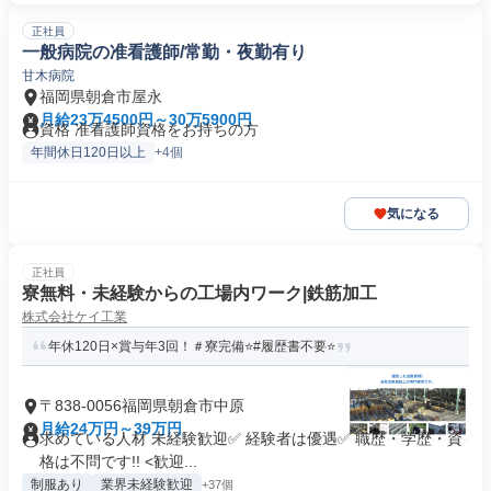
正社員
一般病院の准看護師/常勤・夜勤有り
甘木病院
福岡県朝倉市屋永
月給23万4500円～30万5900円
資格 准看護師資格をお持ちの方
年間休日120日以上
+4個
気になる
正社員
寮無料・未経験からの工場内ワーク|鉄筋加工
株式会社ケイ工業
年休120日×賞与年3回！＃寮完備⭐️#履歴書不要⭐️
〒838-0056福岡県朝倉市中原
月給24万円～39万円
求めている人材 未経験歓迎✅ 経験者は優遇✅ 職歴・学歴・資
格は不問です!! <歓迎...
制服あり
業界未経験歓迎
+37個