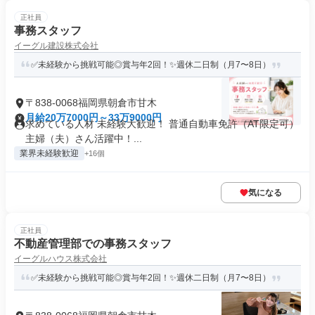
正社員
事務スタッフ
イーグル建設株式会社
✅未経験から挑戦可能◎賞与年2回！✨週休二日制（月7〜8日）
〒838-0068福岡県朝倉市甘木
月給20万7000円～33万9000円
求めている人材 未経験大歓迎！ 普通自動車免許（AT限定可）
主婦（夫）さん活躍中！...
業界未経験歓迎
+16個
気になる
正社員
不動産管理部での事務スタッフ
イーグルハウス株式会社
✅未経験から挑戦可能◎賞与年2回！✨週休二日制（月7〜8日）