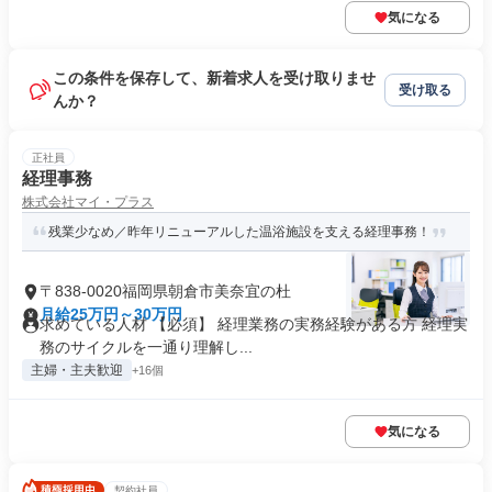
気になる
この条件を保存して、新着求人を受け取りませ
受け取る
んか？
正社員
経理事務
株式会社マイ・プラス
残業少なめ／昨年リニューアルした温浴施設を支える経理事務！
〒838-0020福岡県朝倉市美奈宜の杜
月給25万円～30万円
求めている人材 【必須】 経理業務の実務経験がある方 経理実
務のサイクルを一通り理解し...
主婦・主夫歓迎
+16個
気になる
契約社員