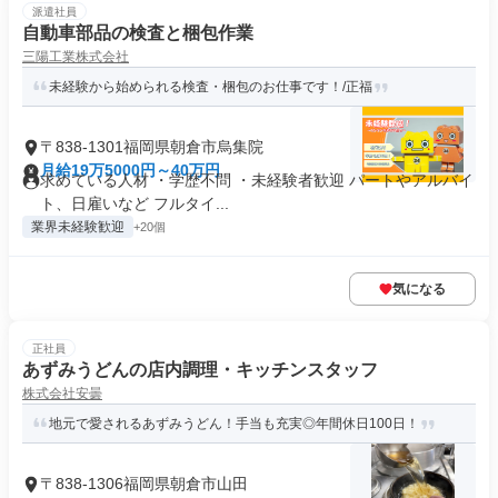
派遣社員
自動車部品の検査と梱包作業
三陽工業株式会社
未経験から始められる検査・梱包のお仕事です！/正福
〒838-1301福岡県朝倉市烏集院
月給19万5000円～40万円
求めている人材 ・学歴不問 ・未経験者歓迎 パートやアルバイ
ト、日雇いなど フルタイ...
業界未経験歓迎
+20個
気になる
正社員
あずみうどんの店内調理・キッチンスタッフ
株式会社安曇
地元で愛されるあずみうどん！手当も充実◎年間休日100日！
〒838-1306福岡県朝倉市山田