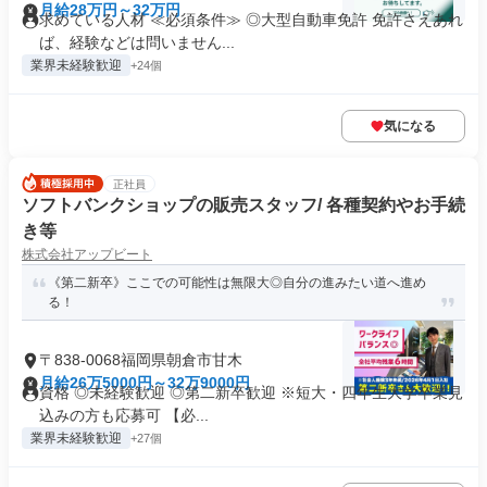
月給28万円～32万円
求めている人材 ≪必須条件≫ ◎大型自動車免許 免許さえあれ
ば、経験などは問いません...
業界未経験歓迎
+24個
気になる
正社員
ソフトバンクショップの販売スタッフ/ 各種契約やお手続
き等
株式会社アップビート
《第二新卒》ここでの可能性は無限大◎自分の進みたい道へ進め
る！
〒838-0068福岡県朝倉市甘木
月給26万5000円～32万9000円
資格 ◎未経験歓迎 ◎第二新卒歓迎 ※短大・四年生大学卒業見
込みの方も応募可 【必...
業界未経験歓迎
+27個