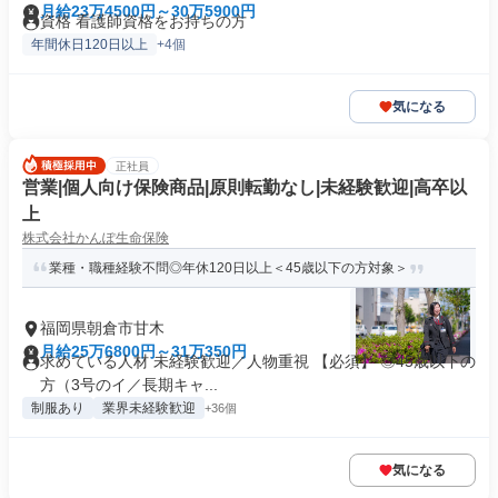
月給23万4500円～30万5900円
資格 看護師資格をお持ちの方
年間休日120日以上
+4個
気になる
正社員
営業|個人向け保険商品|原則転勤なし|未経験歓迎|高卒以
上
株式会社かんぽ生命保険
業種・職種経験不問◎年休120日以上＜45歳以下の方対象＞
福岡県朝倉市甘木
月給25万6800円～31万350円
求めている人材 未経験歓迎／人物重視 【必須】 ◎45歳以下の
方（3号のイ／長期キャ...
制服あり
業界未経験歓迎
+36個
気になる