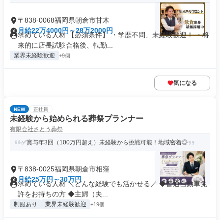
〒838-0068福岡県朝倉市甘木
月給22万4000円～28万2000円
求めている人材 【必須条件】 ・学歴不問、未経験歓迎！ ・将
来的に店長試験合格後、転勤...
業界未経験歓迎
+9個
気になる
NEW
正社員
未経験から始められる葬祭プランナー
有限会社さとう葬祭
✅賞与年3回（100万円超え）未経験から挑戦可能！地域密着◎
〒838-0025福岡県朝倉市相窪
月給25万円～30万円
求めている人材 ＼どんな経験でも活かせる／ ◆普通自動車免
許をお持ちの方 ◆主婦（夫...
制服あり
業界未経験歓迎
+19個