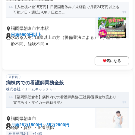
【入社祝い金15万円】日祝固定休み／未経験で月収24万円以上も
可能／日・週払いOK／日給全...
福岡県朝倉市甘木駅
日給9900円以上
求める人材: 18歳以上の方（警備業法による） ●学歴不問、年
齢不問、経験不問 ●...
気になる
正社員
病棟内での看護師業務全般
株式会社ドリームキャッチャー
【福岡県朝倉市】病棟内での看護師業務/正社員/退職金制度あり・
賞与あり・マイカー通勤可能♪
福岡県朝倉市
月給28万1500円～35万2900円
経験・資格 ・正看護師
社員登用あり
+14個