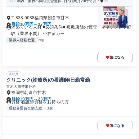
✨年齢・業界不問◎完全週休2日×残業月20時間以下◆
〒838-0068福岡県朝倉市甘木
月給30万円～37万円
求めている人材 ■必須条件■ 複数店舗の管理・マネジメント経
験（業界不問） ※在留カー...
業界未経験歓迎
+9個
気になる
正社員
クリニック(診療所)の看護師/日勤常勤
甘木大川整形外科
福岡県朝倉市甘木
月給19万円～23万円
資格 看護師資格をお持ちの方
通勤交通費全額支給
+3個
気になる