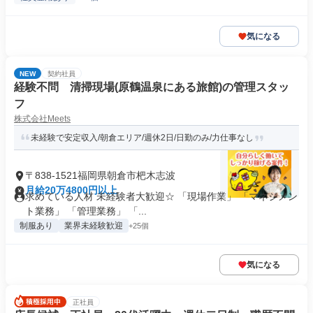
気になる
NEW
契約社員
経験不問 清掃現場(原鶴温泉にある旅館)の管理スタッ
フ
株式会社Meets
未経験で安定収入/朝倉エリア/週休2日/日勤のみ/力仕事なし
〒838-1521福岡県朝倉市杷木志波
月給20万4800円以上
求めている人材 未経験者大歓迎☆ 「現場作業」 「マネジメン
ト業務」 「管理業務」 「...
制服あり
業界未経験歓迎
+25個
気になる
正社員