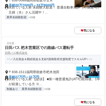
〒838-0068福岡県朝倉市甘木
月給20万7000円～33万9000円
求めている人材 未経験大歓迎！ 普通自動車免許（AT限定可）
主婦（夫）さん活躍中！...
業界未経験歓迎
+18個
気になる
正社員
日田バス 杷木営業区での路線バス運転手
日田バス株式会社
✅入社祝金＆勤続祝金を支給!!資格取得支援制度でスキルUP✨
〒838-1511福岡県朝倉市杷木池田
月給27万円～31万円
求めている人材 【必須】 ■第一種普通免許(AT可)取得後、1年
が経過している方 ※...
制服あり
業界未経験歓迎
+15個
気になる