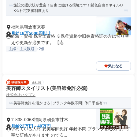
施設の選択肢が豊富！自由に働ける環境です！髪色自由＆ネイルO
K☆社宅支援制度あり
福岡県朝倉市来春
月給18万5000円以上
経験・資格 保育士資格 ※保母資格や旧姓資格証の方は切り替
えや更新が必要です。 【応...
主婦・主夫歓迎
+2個
気になる
正社員
美容師スタイリスト(美容師免許必須)
株式会社ハクブン
美容師免許を活かせる│ブランク年数不問│休日手当有
〒838-0068福岡県朝倉市甘木
月給22万円～40万円
求めている人材 要美容師免許 年齢不問 ブランクある方も、丁
寧な研修があります ので安...