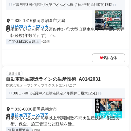
✅賞与年3回✅頑張り次第でどんどん稼げる✅平均退社時間17時
〒838-1316福岡県朝倉市大庭
月給28万円～32万円
求めている人材 ≪必須条件≫ ◎大型自動車免許 ◎生コンの運
転経験(年数問わず） ※...
年間休日120日以上
+21個
気になる
派遣社員
自動車部品製造ラインの生産技術_A0142031
株式会社オープンアップネクストエンジニア
30代・40代活躍中／経験者限定／年間休日最大125日
〒838-0000福岡県朝倉市
月給30万円～55万円
求めている人材 高卒以上/転職回数不問★生産技術、製造技
術、保全、施工管理など経験を活...
無期雇用派遣
+19個