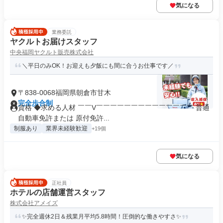
気になる
業務委託
ヤクルトお届けスタッフ
中央福岡ヤクルト販売株式会社
＼平日のみOK！お迎えも夕飯にも間に合うお仕事です／
〒838-0068福岡県朝倉市甘木
完全歩合制
資格 ◆求める人材 ￣￣V￣￣￣￣￣￣￣￣￣￣￣￣￣￣ 普通
自動車免許または 原付免許...
制服あり
業界未経験歓迎
+19個
気になる
正社員
ホテルの店舗運営スタッフ
株式会社アメイズ
✨完全週休2日＆残業月平均5.8時間！圧倒的な働きやすさ✨