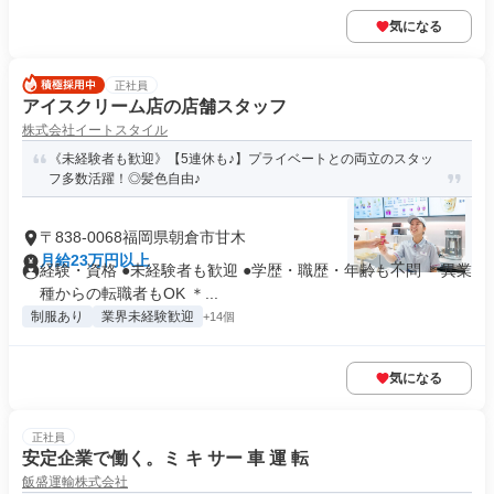
気になる
正社員
アイスクリーム店の店舗スタッフ
株式会社イートスタイル
《未経験者も歓迎》【5連休も♪】プライベートとの両立のスタッ
フ多数活躍！◎髪色自由♪
〒838-0068福岡県朝倉市甘木
月給23万円以上
経験・資格 ●未経験者も歓迎 ●学歴・職歴・年齢も不問 ＊異業
種からの転職者もOK ＊...
制服あり
業界未経験歓迎
+14個
気になる
正社員
安定企業で働く。ミ キ サー 車 運 転
飯盛運輸株式会社