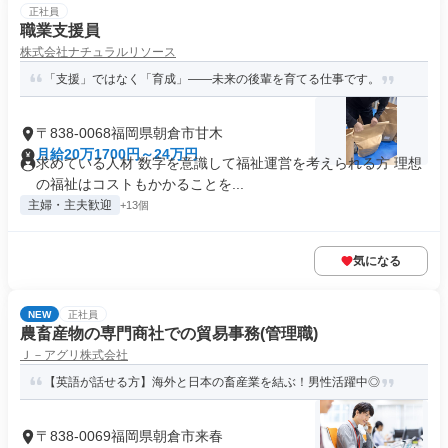
正社員
職業支援員
株式会社ナチュラルリソース
「支援」ではなく「育成」――未来の後輩を育てる仕事です。
〒838-0068福岡県朝倉市甘木
月給20万1700円～24万円
求めている人材 数字を意識して福祉運営を考えられる方 理想
の福祉はコストもかかることを...
主婦・主夫歓迎
+13個
気になる
NEW
正社員
農畜産物の専門商社での貿易事務(管理職)
Ｊ－アグリ株式会社
【英語が話せる方】海外と日本の畜産業を結ぶ！男性活躍中◎
〒838-0069福岡県朝倉市来春