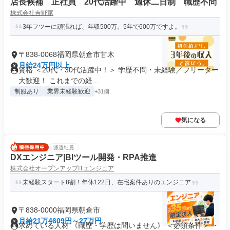
店長候補 正社員 20代活躍中 週休二日制 職歴不問
株式会社吉野家
3年フツーに頑張れば、年収500万。5年で600万ですよ。
〒838-0068福岡県朝倉市甘木
月給24万円以上
資格 ＜20代・30代活躍中！＞ 学歴不問・未経験／フリーター
大歓迎！ これまでの経...
制服あり
業界未経験歓迎
+31個
気になる
派遣社員
DXエンジニア|BIツール開発・RPA推進
株式会社オープンアップITエンジニア
未経験スタート8割！年休122日、在宅案件ありのエンジニア
〒838-0000福岡県朝倉市
月給21万4609円～27万円
求めている人材 《職歴・学歴は問いません》 ＜必須条件＞ ・