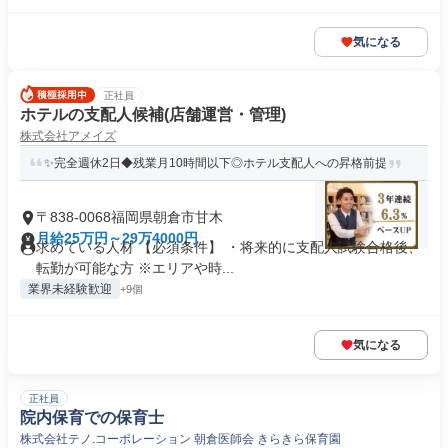
気になる
正社員
ホテルの支配人候補(店舗運営・管理)
株式会社アメイズ
✨完全週休2日◆残業月10時間以下◎ホテル支配人への昇格前提
〒838-0068福岡県朝倉市甘木
月給25万円～29万4000円
求めている人材 【必須条件】 ・将来的に支配人試験合格後、
転勤が可能な方 ※エリアや時...
業界未経験歓迎
+9個
気になる
正社員
院内保育での保育士
株式会社テノ.コーポレーション 朝倉医師会 きらきら保育園