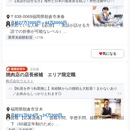
【英語が話せる方】海外と日本の畜産業を結ぶ！男性活躍中◎
〒838-0069福岡県朝倉市来春
月給27万7000円～44万3000円
求めている人材 【必須】 ・英語が話せる方 （海外取引先と英
語での折衝が可能なレベル）...
業界未経験歓迎
+27個
気になる
正社員
焼肉店の店長候補 エリア限定職
株式会社ウエスト
【転居を伴う転勤無し】未経験からの挑戦も大歓迎！まかないあり
／お休みもしっかりとれます◎
福岡県朝倉市甘木
月給21万624円～24万300円
資格 【応募資格】 ・資格不問、学歴不問、経験不問 ・59歳以
下（60歳定年制のため）...