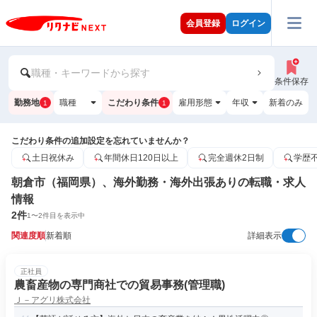
会員登録
ログイン
職種・キーワードから探す
条件保存
勤務地
職種
こだわり条件
雇用形態
年収
新着のみ
1
1
こだわり条件の追加設定を忘れていませんか？
土日祝休み
年間休日120日以上
完全週休2日制
学歴
朝倉市（福岡県）、海外勤務・海外出張ありの転職・求人
情報
2
件
1
〜
2
件目を表示中
関連度順
新着順
詳細表示
正社員
農畜産物の専門商社での貿易事務(管理職)
Ｊ－アグリ株式会社