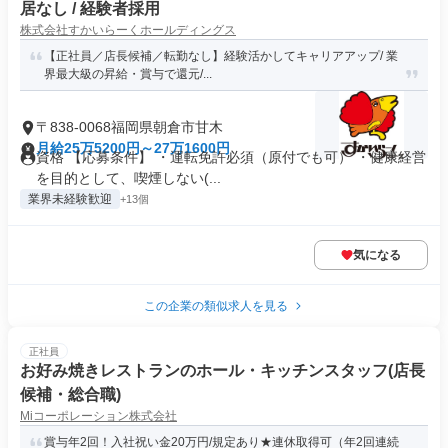
居なし / 経験者採用
株式会社すかいらーくホールディングス
【正社員／店長候補／転勤なし】経験活かしてキャリアアップ/ 業
界最大級の昇給・賞与で還元/...
〒838-0068福岡県朝倉市甘木
月給25万5200円～27万1600円
資格 【応募条件】 ・運転免許必須（原付でも可） ・健康経営
を目的として、喫煙しない(...
業界未経験歓迎
+13個
気になる
この企業の類似求人を見る
正社員
お好み焼きレストランのホール・キッチンスタッフ(店長
候補・総合職)
Miコーポレーション株式会社
賞与年2回！入社祝い金20万円/規定あり★連休取得可（年2回連続