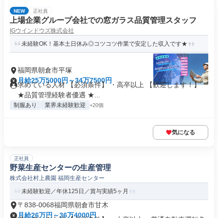
NEW
正社員
上場企業グループ会社での窓ガラス品質管理スタッフ
IGウインドウズ株式会社
未経験OK！基本土日休み◎コツコツ作業で安定した収入です★
福岡県朝倉市平塚
月給25万5000円～34万7500円
求めている人材 【必須条件】 ・高卒以上 【歓迎します！】
★品質管理経験者優遇 ★...
制服あり
業界未経験歓迎
+20個
気になる
正社員
野菜生産センターの生産管理
株式会社村上農園 福岡生産センター
未経験歓迎／年休125日／賞与実績5ヶ月
〒838-0068福岡県朝倉市甘木
月給26万円～36万4000円