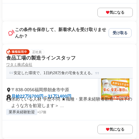
気になる
この条件を保存して、新着求人を受け取りませ
受け取る
んか？
正社員
食品工場の製造ラインスタッフ
ワタミ株式会社
安定した環境で、1日約28万食の宅食を支える。
〒838-0056福岡県朝倉市中原
月給22万6700円～31万1400円
求めている人材 学歴不問 ★職種・業界未経験者歓迎 ＜以下の
ような方を歓迎します＞ ...
業界未経験歓迎
+17個
気になる