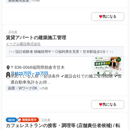
無期雇用派遣
+19個
気になる
正社員
賃貸アパートの建築施工管理
イーグル建設株式会社
✅設計経験者 積極採用中！◎福利厚生充実！甘木駅徒歩1分！
〒838-0068福岡県朝倉市甘木
月給25万円～35万円
求めている人材 ✅必須条件 ✔︎建設会社での施工管理経験 ✔︎普
通自動車免許をお持...
副業・WワークOK
+25個
気になる
NEW
正社員
カフェレストランの接客・調理等 (店舗責任者候補) / 転