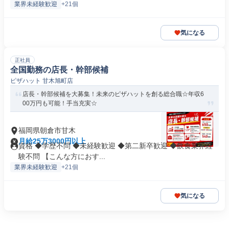
業界未経験歓迎
+21個
気になる
正社員
全国勤務の店長・幹部候補
ピザハット 甘木旭町店
店長・幹部候補を大募集！未来のピザハットを創る総合職☆年収6
00万円も可能！手当充実☆
福岡県朝倉市甘木
月給25万3000円以上
資格 ◆学歴不問 ◆未経験歓迎 ◆第二新卒歓迎 ◆飲食業界経
験不問 【こんな方におす...
業界未経験歓迎
+21個
気になる