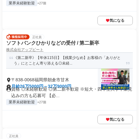
業界未経験歓迎
+27個
気になる
正社員
ソフトバンクひかりなどの受付 / 第二新卒
株式会社アップビート
《第二新卒》【年休115日】【残業少なめ】お客様の「ありがと
う」にとことん寄り添える◎未経...
〒838-0068福岡県朝倉市甘木
月給26万5000円～32万9000円
資格 ◎未経験歓迎 ◎第二新卒歓迎 ※短大・四年生大学卒業見
込みの方も応募可 【必...
業界未経験歓迎
+27個
気になる
正社員