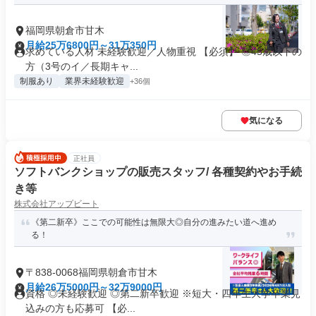
福岡県朝倉市甘木
月給25万6800円～31万350円
求めている人材 未経験歓迎／人物重視 【必須】 ◎45歳以下の
方（3号のイ／長期キャ...
制服あり
業界未経験歓迎
+36個
気になる
正社員
ソフトバンクショップの販売スタッフ/ 各種契約やお手続
き等
株式会社アップビート
《第二新卒》ここでの可能性は無限大◎自分の進みたい道へ進め
る！
〒838-0068福岡県朝倉市甘木
月給26万5000円～32万9000円
資格 ◎未経験歓迎 ◎第二新卒歓迎 ※短大・四年生大学卒業見
込みの方も応募可 【必...