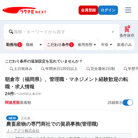
会員登録
ログイン
職種・キーワードから探す
条件保存
勤務地
職種
こだわり条件
雇用形態
年収
新着のみ
1
1
こだわり条件の追加設定を忘れていませんか？
土日祝休み
年間休日120日以上
完全週休2日制
学歴
朝倉市（福岡県）、管理職・マネジメント経験歓迎の転
職・求人情報
24
件
1
〜
24
件目を表示中
関連度順
新着順
詳細表示
NEW
正社員
農畜産物の専門商社での貿易事務(管理職)
Ｊ－アグリ株式会社