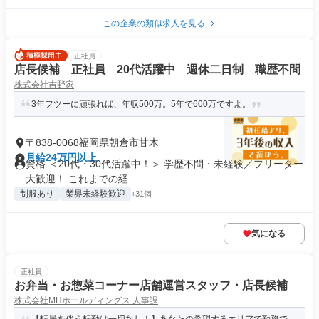
この企業の類似求人を見る
正社員
店長候補 正社員 20代活躍中 週休二日制 職歴不問
株式会社吉野家
3年フツーに頑張れば、年収500万。5年で600万ですよ。
〒838-0068福岡県朝倉市甘木
月給24万円以上
資格 ＜20代・30代活躍中！＞ 学歴不問・未経験／フリーター
大歓迎！ これまでの経...
制服あり
業界未経験歓迎
+31個
気になる
正社員
お弁当・お惣菜コーナー店舗運営スタッフ・店長候補
株式会社MHホールディングス 人事課