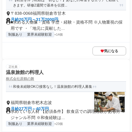
【転居を伴う転勤は一切なし！】あなたの希望するエリアで勤務で
きます。研修2週間で基本を伝授...
〒838-0068福岡県朝倉市甘木
月給20万円～31万2000円
■求める人物像・資格 学歴・経験・資格不問 ※人物重視の採
用です ・「地元に貢献した...
制服あり
業界未経験歓迎
+14個
気になる
正社員
温泉旅館の料理人
株式会社原鶴の舞
和食未経験OK◎接客なし！温泉旅館の料理人募集
福岡県朝倉市杷木志波
月給27万円～40万円
求めている人材 【必須条件】 飲食店での調理経験がある方 ※
ジャンル不問 ※和食経験は...
制服あり
業界未経験歓迎
+23個