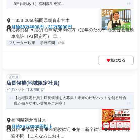
5日休暇あり）福利厚生充実...
〒838-0068福岡県朝倉市甘木
月給28万4000円～31万5000円
応募資格 ▼必須 ◎60歳未満の方（定年のため） ◎要普通自動
車免許（AT限定可） ◎...
フリーター歓迎
学歴不問
+5個
気になる
正社員
店長候補(地域限定社員)
ピザハット 甘木旭町店
【地域限定社員】店長候補を大募集！未来のピザハットを創る総合
職☆働きやすい環境をご用意！
福岡県朝倉市甘木
月給25万3000円以上
資格 ◆学歴不問 ◆未経験歓迎 ◆第二新卒歓迎 ◆飲食業界経
験不問 【こんな方におす...