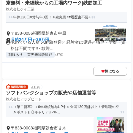
寮無料・未経験からの工場内ワーク|鉄筋加工
株式会社ケイ工業
年休120日×賞与年3回！＃寮完備⭐️#履歴書不要⭐️
〒838-0056福岡県朝倉市中原
月給24万円～39万円
求めている人材 未経験歓迎✅ 経験者は優遇✅ 職歴・学歴・資
格は不問です!! <歓迎...
制服あり
業界未経験歓迎
+37個
気になる
正社員
ソフトバンクショップの販売や店舗運営等
株式会社アップビート
《第二新卒》＜6年連続給与UP中＞全国130店舗以上！管理職の空
きポストも◎キャリアUPを...
〒838-0068福岡県朝倉市甘木