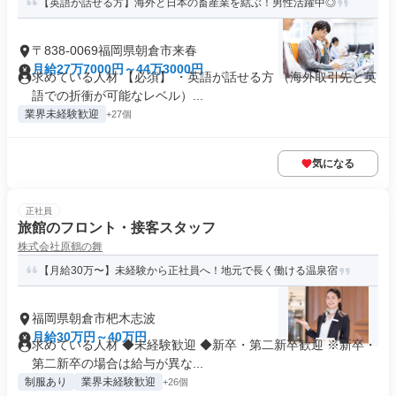
【英語が話せる方】海外と日本の畜産業を結ぶ！男性活躍中◎
〒838-0069福岡県朝倉市来春
月給27万7000円～44万3000円
求めている人材 【必須】 ・英語が話せる方 （海外取引先と英
語での折衝が可能なレベル）...
業界未経験歓迎
+27個
気になる
正社員
旅館のフロント・接客スタッフ
株式会社原鶴の舞
【月給30万〜】未経験から正社員へ！地元で長く働ける温泉宿
福岡県朝倉市杷木志波
月給30万円～40万円
求めている人材 ◆未経験歓迎 ◆新卒・第二新卒歓迎 ※新卒・
第二新卒の場合は給与が異な...
制服あり
業界未経験歓迎
+26個