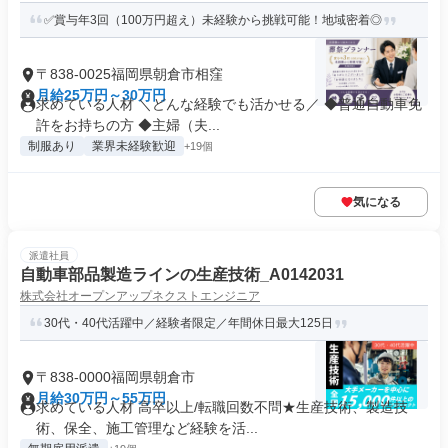
✅賞与年3回（100万円超え）未経験から挑戦可能！地域密着◎
〒838-0025福岡県朝倉市相窪
月給25万円～30万円
求めている人材 ＼どんな経験でも活かせる／ ◆普通自動車免
許をお持ちの方 ◆主婦（夫...
制服あり
業界未経験歓迎
+19個
気になる
派遣社員
自動車部品製造ラインの生産技術_A0142031
株式会社オープンアップネクストエンジニア
30代・40代活躍中／経験者限定／年間休日最大125日
〒838-0000福岡県朝倉市
月給30万円～55万円
求めている人材 高卒以上/転職回数不問★生産技術、製造技
術、保全、施工管理など経験を活...