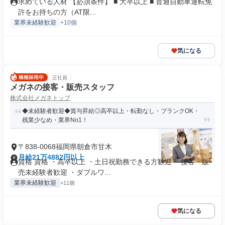
求めている人材 【必須条件】 ■ 大卒以上 ■ 普通自動車運転免
許をお持ちの方（AT限...
業界未経験歓迎
+10個
気になる
正社員
メガネの接客・販売スタッフ
株式会社メガネトップ
◆未経験者歓迎◆賞与昇給◎高卒以上・転勤なし・ブランクOK・
残業少なめ・業界No1！
〒838-0068福岡県朝倉市甘木
月給21万4882円以上
資格 資格 ・高卒以上 ・土日祝勤務できる方歓迎 ・接客・販
売未経験者歓迎 ・ダブルワ...
業界未経験歓迎
+11個
気になる