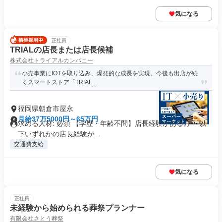
気になる
正社員
TRIALの店長または店長候補
株式会社トライアルカンパニー
小売事業にIOTを取り込み、爆発的な成長を実現。今後も出店が続
くスマートストア「TRIAL...
福岡県朝倉市屋永
月給37万5000円～65万円
求める人材: 必須 【学歴・年齢不問】店長経験がある方 ～以
下いずれかの店長経験が...
交通費支給
気になる
正社員
未経験から始められる葬祭プランナー
有限会社さとう葬祭