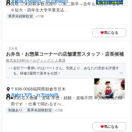
月給26万5000円～32万9000円
資格 ◎未経験多数活躍中 ◎第二新卒→去年も入社してます！
※短大・四年生大学卒業見込...
業界未経験歓迎
+27個
気になる
正社員
お弁当・お惣菜コーナーの店舗運営スタッフ・店長候補
株式会社MHホールディングス 人事課
会社で一番偉いのはパートさん。失敗より、あなたの意欲を評価す
る。研修2週間で基本を伝授！
〒838-0068福岡県朝倉市甘木
月給21万円～31万2000円
■求める人物像・資格 学歴・経験・資格不問 ※人物重視の採
用です ・仕事で関わるすべ...
制服あり
業界未経験歓迎
+13個
気になる