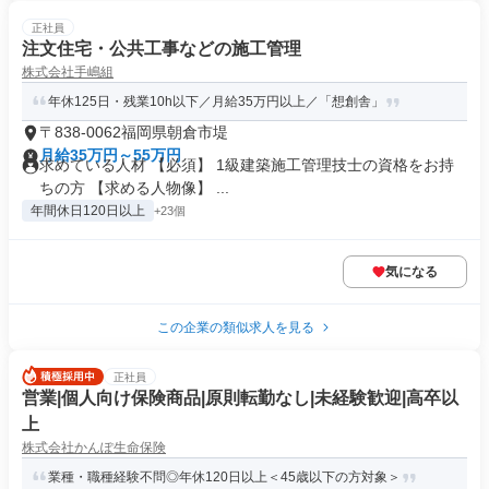
正社員
注文住宅・公共工事などの施工管理
株式会社手嶋組
年休125日・残業10h以下／月給35万円以上／「想創舎」
〒838-0062福岡県朝倉市堤
月給35万円～55万円
求めている人材 【必須】 1級建築施工管理技士の資格をお持
ちの方 【求める人物像】 ...
年間休日120日以上
+23個
気になる
この企業の類似求人を見る
正社員
営業|個人向け保険商品|原則転勤なし|未経験歓迎|高卒以
上
株式会社かんぽ生命保険
業種・職種経験不問◎年休120日以上＜45歳以下の方対象＞