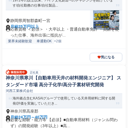
1972年の設立以来、バイク文化創造へのチャレンジを続けていま
す/自社勤務の仕事/自社製品...
静岡県周智郡森町一宮
月給25万円以上
応募資格 ＜必須＞ ・大卒以上 ・普通自動車免許 ・英語を使
った仕事、海外出張に抵抗が...
業界未経験歓迎
車通勤OK
+2個
気になる
正社員
神奈川県寒川【自動車用天井の材料開発エンジニア】 ス
タンダード市場 高分子化学/高分子素材研究開発
河西工業株式会社
海外拠点含むKASAIグループで使用している天井用材料に関する開
発/評価を実施していただき...
神奈川県高座郡
月給24万円～40万円
必要な経験・能力等 【必須】■自動車用材料（ジャンル問わ
ず）の開発経験（3年以上）■高...