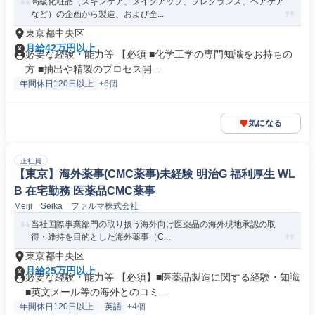
高級化粧品（スキンケア、メイクアップ、フレグランス、ヘアケア
など）の企画から製造、および全...
東京都中央区
月給42万円以上
必要な経験・能力等 【必須 ■化学工学の専門知識をお持ちの
方 ■抽出や精製のプロセス開...
年間休日120日以上
+6個
気になる
正社員
【東京】海外薬事(CMC薬事)未経験 明治G 福利厚生 WL
B 在宅勤務 医薬品CMC薬事
Meiji Seika ファルマ株式会社
当社国際事業部門の取り扱う海外向け医薬品の海外現地承認の取
得・維持を目的とした海外薬事（C...
東京都中央区
月給25万円以上
必要な経験・能力等 【必須】■医薬品製造に関する経験・知識
■英文メール等の海外とのコミ...
年間休日120日以上
英語
+4個