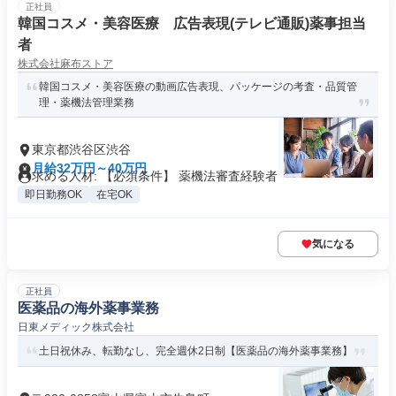
正社員
韓国コスメ・美容医療 広告表現(テレビ通販)薬事担当
者
株式会社麻布ストア
韓国コスメ・美容医療の動画広告表現、パッケージの考査・品質管
理・薬機法管理業務
東京都渋谷区渋谷
月給32万円～40万円
求める人材: 【必須条件】 薬機法審査経験者
即日勤務OK
在宅OK
気になる
正社員
医薬品の海外薬事業務
日東メディック株式会社
土日祝休み、転勤なし、完全週休2日制【医薬品の海外薬事業務】