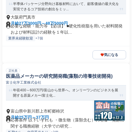
半導体パッケージ分野向け基板材料において、顧客価値の最大化を
実現できるコア技術の創出をミッ...
大阪府門真市
月給27万3000円～48万5000円
必要な経験・能力等 【必須】 ■硬化性樹脂を用いた材料開発
および材料設計の経験を１年以...
業界未経験歓迎
+7個
気になる
正社員
医薬品メーカーの研究開発職(藻類の培養技術開発)
富士化学工業株式会社
年収400～600万円/富山から世界へ。オンリーワンのビジネスを展
開する原薬メカー/富士化...
富山県中新川郡上市町郷柿沢
月給25万円～37万円
応募条件 以下いずれも ・微生物（藻類含む）の培養・発酵に
関する職務経験（大学での研究...