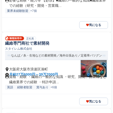
必要な経験・能力等 【必須】■繊維の一般的な知識■繊維業界
での経験（研究・開発・営業職...
業界未経験歓迎
+7個
気になる
正社員
繊維専門商社で素材開発
スタイレム株式会社
なんば／糸・生地などの素材開発／海外出張あり／定着率バツグン
大阪府大阪市浪速区湊町
月給27万6000円～39万7000円
資格・経験 ・繊維の一般的な知識 ・研究、開発、営業職など
繊維業界での経験 ・特許申請...
英語
経験者歓迎
賞与あり
+6個
気になる