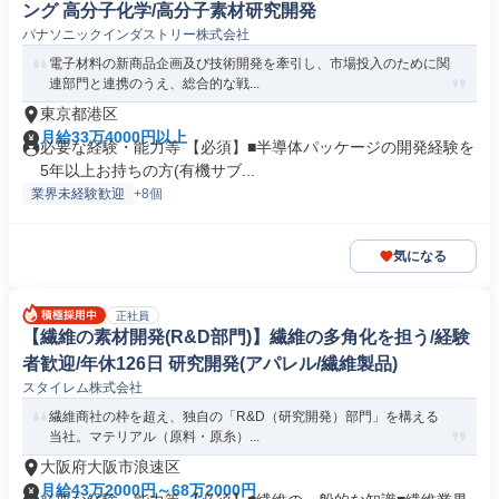
ング 高分子化学/高分子素材研究開発
パナソニックインダストリー株式会社
電子材料の新商品企画及び技術開発を牽引し、市場投入のために関
連部門と連携のうえ、総合的な戦...
東京都港区
月給33万4000円以上
必要な経験・能力等 【必須】■半導体パッケージの開発経験を
5年以上お持ちの方(有機サブ...
業界未経験歓迎
+8個
気になる
正社員
【繊維の素材開発(R&D部門)】繊維の多角化を担う/経験
者歓迎/年休126日 研究開発(アパレル/繊維製品)
スタイレム株式会社
繊維商社の枠を超え、独自の「R&D（研究開発）部門」を構える
当社。マテリアル（原料・原糸）...
大阪府大阪市浪速区
月給43万2000円～68万2000円