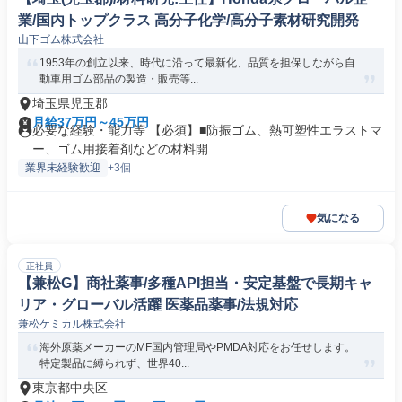
業/国内トップクラス 高分子化学/高分子素材研究開発
山下ゴム株式会社
1953年の創立以来、時代に沿って最新化、品質を担保しながら自
動車用ゴム部品の製造・販売等...
埼玉県児玉郡
月給37万円～45万円
必要な経験・能力等 【必須】■防振ゴム、熱可塑性エラストマ
ー、ゴム用接着剤などの材料開...
業界未経験歓迎
+3個
気になる
正社員
【兼松G】商社薬事/多種API担当・安定基盤で長期キャ
リア・グローバル活躍 医薬品薬事/法規対応
兼松ケミカル株式会社
海外原薬メーカーのMF国内管理局やPMDA対応をお任せします。
特定製品に縛られず、世界40...
東京都中央区