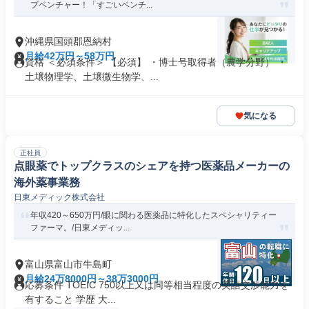
プベンチャー！「すごいベンチ...
沖縄県国頭郡恩納村
月給42万円～58万円
資格 ＜必須条件＞ 【必須】 ・博士号取得者（農学分野） ・
土壌物理学、土壌微生物学、...
気になる
正社員
点眼薬でトップクラスのシェアを持つ医薬品メーカーの
海外薬事業務
日東メディック株式会社
年収420～650万円/眼に関わる医薬品に特化したスペシャリティー
ファーマ。/日東メディッ...
富山県富山市牛島町
月給24万8000円～38万3000円
応募条件 TOEIC 750以上又は同等相当程度の英語交渉能力を
有すること 学歴 大...