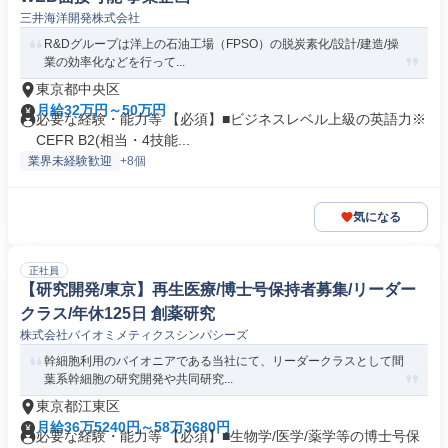
三井海洋開発株式会社
R&Dグループは洋上の石油工場（FPSO）の脱炭素化/設計/建造/操
業の効率化などを行って...
東京都中央区
月給32万円～50万円
必要な経験・能力等 【必須】■ビジネスレベル上級の英語力※
CEFR B2(相当・4技能...
業界未経験歓迎
+8個
気になる
正社員
【研究開発/東京】再生医療/博士号保持者募集/リーダー
クラス/年休125日 創薬研究
株式会社バイオミメティクスシンパシーズ
幹細胞利用のパイオニアである当社にて、リーダークラスとして間
葉系幹細胞の研究開発や共同研究...
東京都江東区
月給36万5240円～58万3680円
必要な経験・能力等 【必須】■生物学/医学/薬学等の博士号保