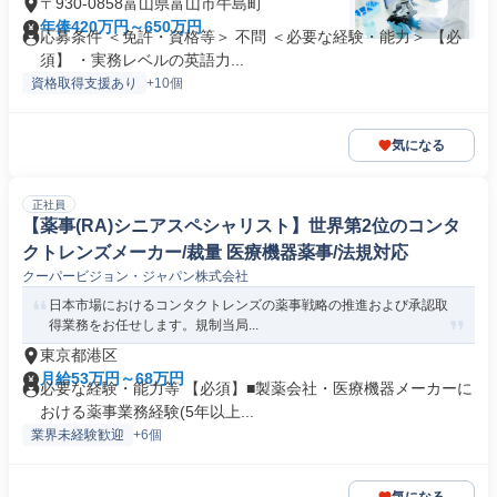
〒930-0858富山県富山市牛島町
年俸420万円～650万円
応募条件 ＜免許・資格等＞ 不問 ＜必要な経験・能力＞ 【必
須】 ・実務レベルの英語力...
資格取得支援あり
+10個
気になる
正社員
【薬事(RA)シニアスペシャリスト】世界第2位のコンタ
クトレンズメーカー/裁量 医療機器薬事/法規対応
クーパービジョン・ジャパン株式会社
日本市場におけるコンタクトレンズの薬事戦略の推進および承認取
得業務をお任せします。規制当局...
東京都港区
月給53万円～68万円
必要な経験・能力等 【必須】■製薬会社・医療機器メーカーに
おける薬事業務経験(5年以上...
業界未経験歓迎
+6個