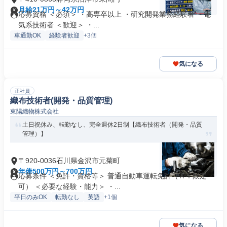
月給21万円～42万円
応募資格 ＜必須＞ ・高専卒以上 ・研究開発業務経験者 ・電
気系技術者 ＜歓迎＞ ・...
車通勤OK
経験者歓迎
+3個
気になる
正社員
織布技術者(開発・品質管理)
東陽織物株式会社
土日祝休み、転勤なし、完全週休2日制【織布技術者（開発・品質
管理）】
〒920-0036石川県金沢市元菊町
年俸500万円～700万円
応募条件 ＜免許・資格等＞ 普通自動車運転免許（ＡＴ限定
可） ＜必要な経験・能力＞ ・...
平日のみOK
転勤なし
英語
+1個
気になる