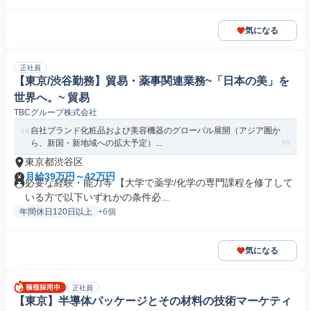
気になる
正社員
【東京/渋谷勤務】貿易・薬事関連業務~「日本の美」を
世界へ。~ 貿易
TBCグループ株式会社
自社ブランド化粧品および美容機器のグローバル展開（アジア圏か
ら、新国・新地域への拡大予定）...
東京都渋谷区
月給39万円～42万円
必要な経験・能力等 【大学で薬学/化学の専門課程を修了して
いる方で以下いずれかの条件必...
年間休日120日以上
+6個
気になる
正社員
【東京】半導体パッケージとその材料の技術マーケティ