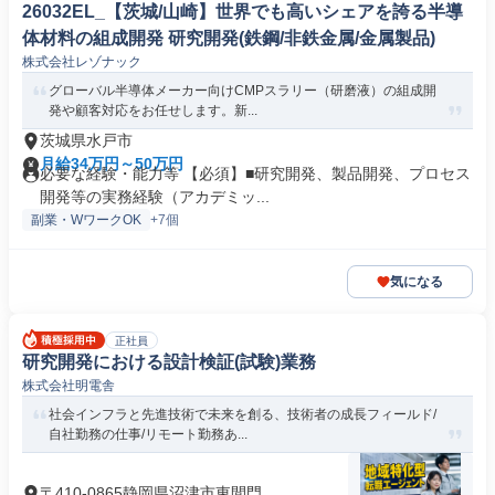
26032EL_【茨城/山崎】世界でも高いシェアを誇る半導
体材料の組成開発 研究開発(鉄鋼/非鉄金属/金属製品)
株式会社レゾナック
グローバル半導体メーカー向けCMPスラリー（研磨液）の組成開
発や顧客対応をお任せします。新...
茨城県水戸市
月給34万円～50万円
必要な経験・能力等 【必須】■研究開発、製品開発、プロセス
開発等の実務経験（アカデミッ...
副業・WワークOK
+7個
気になる
正社員
研究開発における設計検証(試験)業務
株式会社明電舎
社会インフラと先進技術で未来を創る、技術者の成長フィールド/
自社勤務の仕事/リモート勤務あ...
〒410-0865静岡県沼津市東間門