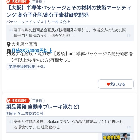
正社員
【大阪】半導体パッケージとその材料の技術マーケティ
ング 高分子化学/高分子素材研究開発
パナソニックインダストリー株式会社
電子材料の新商品企画及び技術開発を牽引し、市場投入のために関
連部門と連携のうえ、総合的な戦...
大阪府門真市
月給33万4000円以上
必要な経験・能力等 【必須】■半導体パッケージの開発経験を
5年以上お持ちの方(有機サブ...
業界未経験歓迎
+8個
気になる
正社員
製品開発(自動車ブレーキ液など)
制研化学工業株式会社
安全と信頼の象徴、Seikenブランドの高品質製品づくりに携われ
る環境です。/自社勤務の仕...