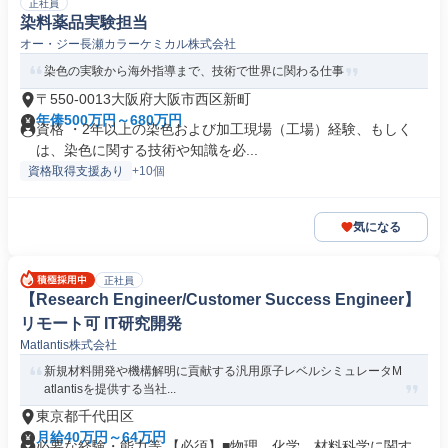
正社員
染料薬品実験担当
オー・ジー長瀬カラーケミカル株式会社
染色の実験から海外指導まで、技術で世界に関わる仕事
〒550-0013大阪府大阪市西区新町
年俸500万円～680万円
資格 ・2年以上の染色および加工現場（工場）経験、もしく
は、染色に関する技術や知識を必...
資格取得支援あり
+10個
気になる
正社員
【Research Engineer/Customer Success Engineer】
リモート可 IT研究開発
Matlantis株式会社
新規材料開発や機構解明に貢献する汎用原子レベルシミュレータM
atlantisを提供する当社...
東京都千代田区
月給40万円～64万円
必要な経験・能力等 【必須】■物理、化学、材料科学に関す