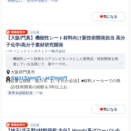
転勤なし
住宅手当あり
+2個
気になる
正社員
【大阪/門真】機能性シート材料向け新技術開発担当 高分
子化学/高分子素材研究開発
パナソニックインダストリー株式会社
機能性シート技術をコアコンピタンスとした新商品・技術開発を推
進している当課にて、新テーマの...
大阪府門真市
月給33万4000円～48万5000円
必要な経験・能力等 【いずれか必須】■材料メーカーでの商
品/技術開発の経験を3年以上お...
業界未経験歓迎
+7個
気になる
正社員
【埼玉(児玉郡)/材料研究:主任】Honda系グローバル企