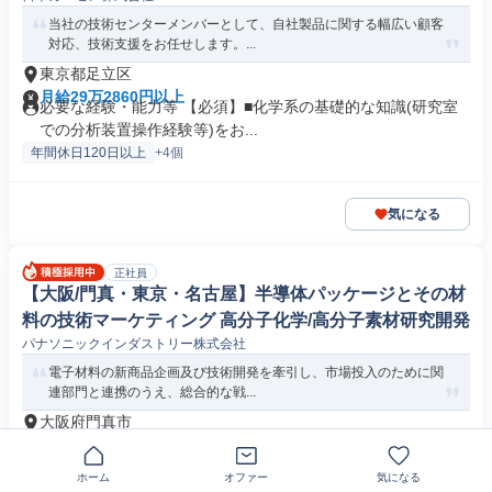
当社の技術センターメンバーとして、自社製品に関する幅広い顧客
対応、技術支援をお任せします。...
東京都足立区
月給29万2860円以上
必要な経験・能力等 【必須】■化学系の基礎的な知識(研究室
での分析装置操作経験等)をお...
年間休日120日以上
+4個
気になる
正社員
【大阪/門真・東京・名古屋】半導体パッケージとその材
料の技術マーケティング 高分子化学/高分子素材研究開発
パナソニックインダストリー株式会社
電子材料の新商品企画及び技術開発を牽引し、市場投入のために関
連部門と連携のうえ、総合的な戦...
大阪府門真市
月給33万4000円～48万5000円
必要な経験・能力等 【必須】■半導体パッケージの開発経験を
5年以上お持ちの方(有機サブ...
ホーム
オファー
気になる