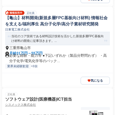
正社員
【亀山】材料開発(新規多層FPC基板向け材料) 情報社会
を支える/福利厚生 高分子化学/高分子素材研究開発
日東電工株式会社
当社のコア技術である材料設計技術を活かした新規多層FPC基板向
け材料の開発に従事頂きます。...
三重県亀山市
月給31万円～55万円
必要な経験・能力等 ●下記いずれか（製品分野問わず） ・高
分子化学/電気化学等のバック...
業界未経験歓迎
+8個
気になる
正社員
ソフトウェア設計(医療機器)ICT担当
シスメックス株式会社