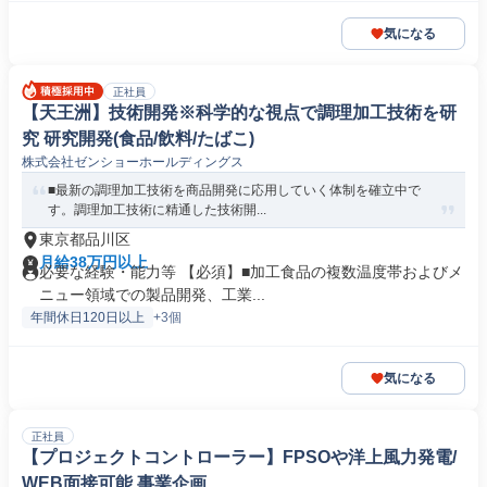
気になる
正社員
【天王洲】技術開発※科学的な視点で調理加工技術を研
究 研究開発(食品/飲料/たばこ)
株式会社ゼンショーホールディングス
■最新の調理加工技術を商品開発に応用していく体制を確立中で
す。調理加工技術に精通した技術開...
東京都品川区
月給38万円以上
必要な経験・能力等 【必須】■加工食品の複数温度帯およびメ
ニュー領域での製品開発、工業...
年間休日120日以上
+3個
気になる
正社員
【プロジェクトコントローラー】FPSOや洋上風力発電/
WEB面接可能 事業企画