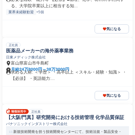
る、大学院卒業以上に相当する知...
業界未経験歓迎
+5個
気になる
正社員
医薬品メーカーの海外薬事業務
日東メディック株式会社
富山県富山市牛島町
月給24万8000円～38万3000円
求める人材: ＜学歴＞ ・高卒以上 ＜スキル・経験・知識＞ ・
【必須】 ・英語能力:...
気になる
正社員
【大阪/門真】研究開発における技術管理 化学品質保証
パナソニックインダストリー株式会社
新規技術開発を担う技術開発センターにて、技術法規・製品安全・