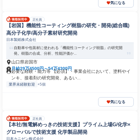
気になる
正社員
【岩国】機能性コーティング樹脂の研究・開発(総合職)
高分子化学/高分子素材研究開発
日本製紙株式会社
自動車や包装材に使われる「機能性コーティング樹脂」の研究開
発。樹脂の合成、分析、性能評価か...
山口県岩国市
月給29万4500円～54万4300円
必要な経験・能力等 【必須】・事業会社において、塗料やイ
ンキ、接着剤の研究開発、あるい...
業界未経験歓迎
+5個
気になる
正社員
【本社/無電解めっきの技術支援】プライム上場G/化学×
グローバルで技術支援 化学製品開発
日本カニゼン株式会社