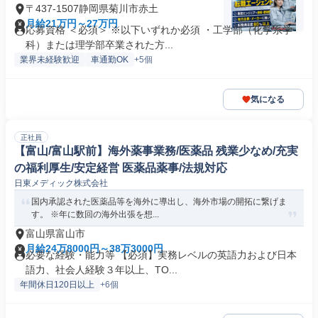
〒437-1507静岡県菊川市赤土
月給21万円～27万円
応募資格 ＜必須＞ ※以下いずれか必須 ・工学部（化学系学
科）または理学部卒業された方...
業界未経験歓迎
車通勤OK
+5個
気になる
正社員
【富山/富山駅前】海外薬事業務/医薬品 残業少なめ/充実
の福利厚生/安定経営 医薬品薬事/法規対応
日東メディック株式会社
国内承認された医薬品等を海外に導出し、海外市場の開拓に繋げま
す。 ※年に数回の海外出張を想...
富山県富山市
月給24万8000円～38万3000円
必要な経験・能力等 【必須】実務レベルの英語力および日本
語力、社会人経験３年以上、TO...
年間休日120日以上
+6個