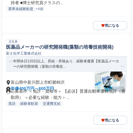
持者 ■博士研究員クラスの...
業界未経験歓迎
+4個
気になる
正社員
医薬品メーカーの研究開発職(藻類の培養技術開発)
富士化学工業株式会社
年間休日120日以上、昇給・昇格あり、経験者優遇【医薬品メーカ
ーの研究開発職（藻類の培養技...
富山県中新川郡上市町郷柿沢
年俸400万円～600万円
応募条件 ＜免許・資格等＞ 【必須】普通自動車運転免許（通
勤用） ＜必要な経験・能力＞...
英語
経験者歓迎
交通費支給
気になる