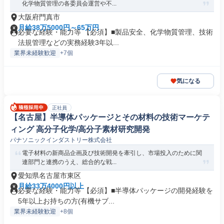
化学物質管理の各委員会運営や不...
大阪府門真市
月給38万5000円～65万円
必要な経験・能力等 【必須】■製品安全、化学物質管理、技術
法規管理などの実務経験3年以...
業界未経験歓迎
+7個
気になる
正社員
【名古屋】半導体パッケージとその材料の技術マーケテ
ィング 高分子化学/高分子素材研究開発
パナソニックインダストリー株式会社
電子材料の新商品企画及び技術開発を牽引し、市場投入のために関
連部門と連携のうえ、総合的な戦...
愛知県名古屋市東区
月給33万4000円以上
必要な経験・能力等 【必須】■半導体パッケージの開発経験を
5年以上お持ちの方(有機サブ...
業界未経験歓迎
+8個