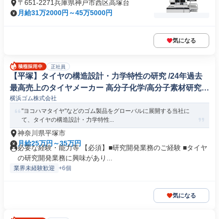
〒651-2271兵庫県神戸市西区高塚台
月給31万2000円～45万5000円
気になる
正社員
【平塚】タイヤの構造設計・力学特性の研究 /24年過去
最高売上のタイヤメーカー 高分子化学/高分子素材研究開
横浜ゴム株式会社
発
"ヨコハマタイヤ"などのゴム製品をグローバルに展開する当社に
て、タイヤの構造設計・力学特性...
神奈川県平塚市
月給25万円～35万円
必要な経験・能力等 【必須】■研究開発業務のご経験 ■タイヤ
の研究開発業務に興味があり...
業界未経験歓迎
+6個
気になる