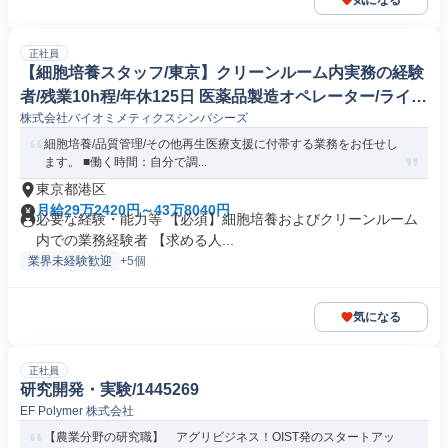
気になる
正社員
【細胞培養スタッフ/東京】クリーンルーム内実務の経験
者/残業10h程/年休125日 医薬品製造オペレーター/ライン
株式会社バイオミメティクスシンパシーズ
マネージャー
細胞培養/品質管理/その他再生医療支援に付帯する業務をお任せし
ます。 ■働く時間：自分で調...
東京都港区
月給29万2420円～43万8040円
必要な経験・能力等 【必須】細胞培養およびクリーンルーム
内での業務経験者 【求める人...
業界未経験歓迎
+5個
気になる
正社員
研究開発・実験/1445269
EF Polymer 株式会社
【農業分野の研究職】 アグリビジネス！OIST発のスタートアッ