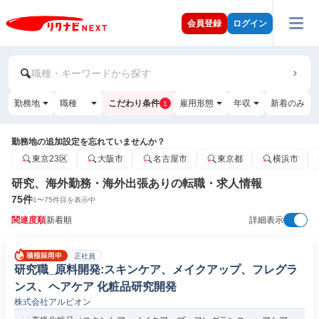
会員登録
ログイン
職種・キーワードから探す
勤務地
職種
こだわり条件
雇用形態
年収
新着のみ
1
勤務地の追加設定を忘れていませんか？
東京23区
大阪市
名古屋市
東京都
横浜市
研究、海外勤務・海外出張ありの転職・求人情報
75
件
1
〜
75
件目を表示中
関連度順
新着順
詳細表示
正社員
研究職_原料開発:スキンケア、メイクアップ、フレグラ
ンス、ヘアケア 化粧品研究開発
株式会社アルビオン