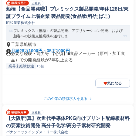
正社員
船橋【食品開発職】プレミックス製品開発/年休128日/東
証プライム上場企業 製品開発(食品/飲料/たばこ)
昭和産業株式会社
プレミックス（無糖）の製品開発、アプリケーション開発、および
顧客への技術支援業務を遂行しま...
千葉県船橋市
月給28万1000円～35万1000円
必要な経験・能力等 【必須】■食品メーカー（原料・加工食
品）での開発経験が3年以上ある...
業界未経験歓迎
+5個
気になる
この企業の類似求人を見る
正社員
【大阪/門真】次世代半導体PKG向けプリント配線板材料
の要素技術開発 高分子化学/高分子素材研究開発
パナソニックインダストリー株式会社