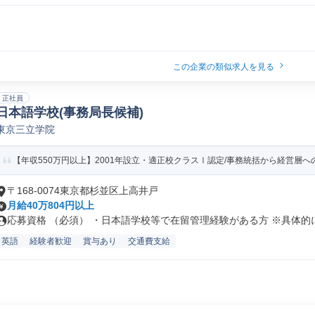
この企業の類似求人を見る
正社員
日本語学校(事務局長候補)
東京三立学院
【年収550万円以上】2001年設立・適正校クラスⅠ認定/事務統括から経営層
〒168-0074東京都杉並区上高井戸
月給40万804円以上
応募資格 （必須） ・日本語学校等で在留管理経験がある方 ※具体的に.
英語
経験者歓迎
賞与あり
交通費支給