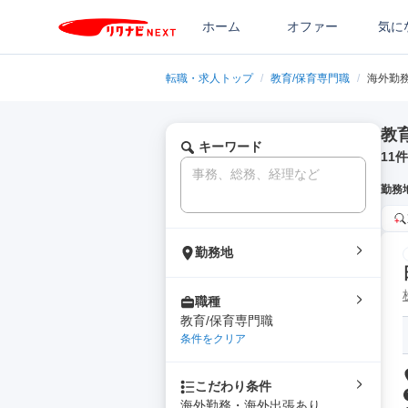
ホーム
オファー
気に
転職・求人トップ
/
教育/保育専門職
/
海外勤
教
キーワード
11
件
勤務
勤務地
職種
教育/保育専門職
条件をクリア
こだわり条件
海外勤務・海外出張あり