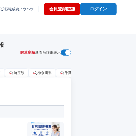
会員登録
ログイン
転職成功ノウハウ
無料
報
関連度順
新着順
詳細表示
市
埼玉県
神奈川県
千葉市
大阪府
千葉県