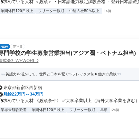
求めている人材 ＜必須＞ ・日本語能力検定試験合格 ・登録日本語教員 .
年間休日120日以上
フリーター歓迎
中途入社50％以上
+14個
NEW
正社員
専門学校の学生募集営業担当(アジア圏・ベトナム担当)
株式会社WEWORLD
英語力を活かして、世界と日本を繋ぐ✨フレックス制▶働き方柔軟
東京都新宿区西新宿
月給22万円～34万円
求めている人材 《必須条件》 ✅大学卒業以上（海外大学卒業を含む） ✅
業界未経験歓迎
年間休日120日以上
フリーター歓迎
早朝
+24個