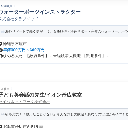
契約社員
ウォーターポーツインストラクター
株式会社クラブメッド
海外リゾートで働く夢が叶う。資格取得・移住サポート完備のウォーターポー
沖縄県石垣市
年俸300万円～360万円
求める人材: 【必須条件】 - 未経験者大歓迎 【歓迎条件】 - ...
正社員
子ども英会話の先生/イオン帯広教室
セイハネットワーク株式会社
研修充実！「教えたことがない」そんな方も大歓迎！あなたの"英語が好き""子
北海道帯広市西四条南