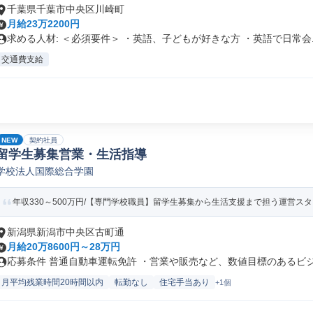
千葉県千葉市中央区川崎町
月給23万2200円
求める人材: ＜必須要件＞ ・英語、子どもが好きな方 ・英語で日常会..
交通費支給
NEW
契約社員
留学生募集営業・生活指導
学校法人国際総合学園
年収330～500万円/【専門学校職員】留学生募集から生活支援まで担う運営スタッ
新潟県新潟市中央区古町通
月給20万8600円～28万円
応募条件 普通自動車運転免許 ・営業や販売など、数値目標のあるビジネ
月平均残業時間20時間以内
転勤なし
住宅手当あり
+1個