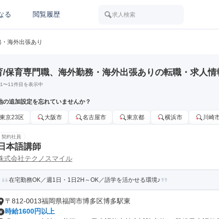
なる
閲覧履歴
求人検索
務・海外出張あり
育/保育専門職、海外勤務・海外出張ありの転職・求人情
1
〜
11
件目を表示中
地の追加設定を忘れていませんか？
東京23区
大阪市
名古屋市
東京都
横浜市
川崎
契約社員
日本語講師
株式会社テクノスマイル
在宅勤務OK／週1日・1日2H～OK／語学を活かせる環境♪
〒812-0013福岡県福岡市博多区博多駅東
時給1600円以上