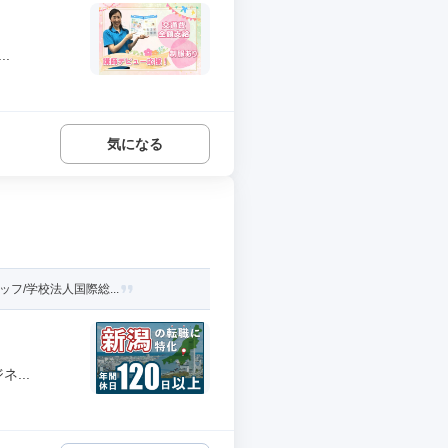
.
気になる
フ/学校法人国際総...
...