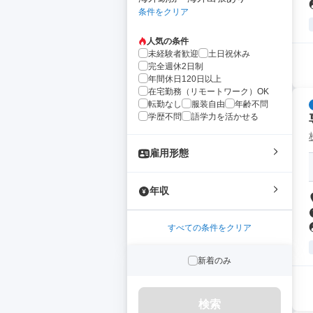
条件をクリア
人気の条件
未経験者歓迎
土日祝休み
完全週休2日制
年間休日120日以上
在宅勤務（リモートワーク）OK
転勤なし
服装自由
年齢不問
学歴不問
語学力を活かせる
雇用形態
年収
すべての条件をクリア
新着のみ
検索