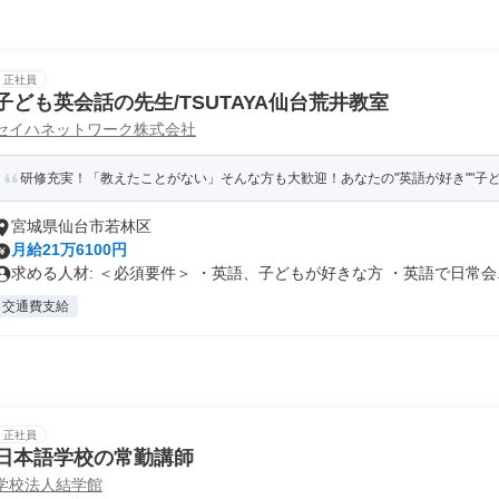
正社員
子ども英会話の先生/TSUTAYA仙台荒井教室
セイハネットワーク株式会社
研修充実！「教えたことがない」そんな方も大歓迎！あなたの"英語が好き""子
宮城県仙台市若林区
月給21万6100円
求める人材: ＜必須要件＞ ・英語、子どもが好きな方 ・英語で日常会..
交通費支給
正社員
日本語学校の常勤講師
学校法人結学館