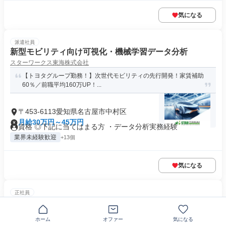
気になる
派遣社員
新型モビリティ向け可視化・機械学習データ分析
スターワークス東海株式会社
【トヨタグループ勤務！】次世代モビリティの先行開発！家賃補助
60％／前職平均160万UP！...
〒453-6113愛知県名古屋市中村区
月給30万円～45万円
資格 ◎下記に当てはまる方 ・データ分析実務経験
業界未経験歓迎
+13個
気になる
正社員
サッカースパイク製造
兵庫シューズ株式会社
ホーム
オファー
気になる