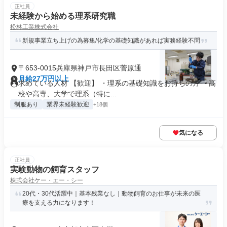
正社員
未経験から始める理系研究職
松林工業株式会社
新規事業立ち上げの為募集/化学の基礎知識があれば実務経験不問
〒653-0015兵庫県神戸市長田区菅原通
月給27万円以上
求めている人材 【歓迎】 ・理系の基礎知識をお持ちの方 ・高
校や高専、大学で理系（特に...
制服あり
業界未経験歓迎
+18個
気になる
正社員
実験動物の飼育スタッフ
株式会社ケー・エー・シー
20代・30代活躍中｜基本残業なし｜動物飼育のお仕事が未来の医
療を支える力になります！