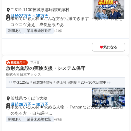
〒319-1100茨城県那珂郡東海村
月給22万円～35万円
求めている人材 ■ こんな方が活躍できます ・初めての技術も
コツコツ覚え、成長意欲のあ...
制服あり
業界未経験歓迎
+21個
気になる
正社員
放射光施設の実験支援・システム保守
株式会社日本アクシス
年休125日＊残業3時間程＊借上社宅制度＊20～30代活躍中
茨城県つくば市大穂
月給26万円～40万円
求めている人材 ■ 求める人物 ・Pythonなどの技術習得に意欲
のある方 ・自ら調べ...
制服あり
業界未経験歓迎
+29個