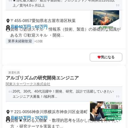
★当社最大級の「航空宇宙防衛」プロジェクト／年間休日120日以
上／賞与4.0ヶ月以上
〒455-0857愛知県名古屋市港区秋葉
月給40万円～60万円
資格 ◎必須スキル ・情報系（技術、製造）の基礎的な知識が
ある方 ◎歓迎スキル ・開発...
業界未経験歓迎
+13個
気になる
派遣社員
アルゴリズムの研究開発エンジニア
関東スターワークス株式会社
20代、30代、40代活躍中！開発、研究、設計で活躍していきたい
エンジニア大募集！/福利厚...
〒221-0056神奈川県横浜市神奈川区金港町
月給35万円～70万円
資格 ■ 求める人物像 ・数理的思考を活かした開発を行いたい
方 ・研究テーマを実装まで...