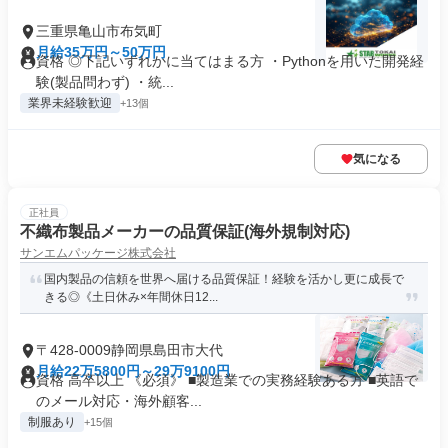
三重県亀山市布気町
月給35万円～50万円
資格 ◎下記いずれかに当てはまる方 ・Pythonを用いた開発経
験(製品問わず) ・統...
業界未経験歓迎
+13個
気になる
正社員
不織布製品メーカーの品質保証(海外規制対応)
サンエムパッケージ株式会社
国内製品の信頼を世界へ届ける品質保証！経験を活かし更に成長で
きる◎《土日休み×年間休日12...
〒428-0009静岡県島田市大代
月給22万5800円～29万9100円
資格 高卒以上 《必須》 ■製造業での実務経験ある方 ■英語で
のメール対応・海外顧客...
制服あり
+15個