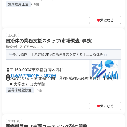
無期雇用派遣
+19個
気になる
正社員
自治体の業務支援スタッフ(市場調査･事務)
株式会社アイアールエス
要:45歳以下｜未経験OK✨自治体運営を支える｜土日祝休み
〒160-0004東京都新宿区四谷
月給25万5000円～35万円
求めている人材 経験不問！業種･職種未経験者歓迎 【 必須 】
■ 大卒または大学院...
業界未経験歓迎
+32個
気になる
派遣社員
医療機器向け表面コーティング剤の開発