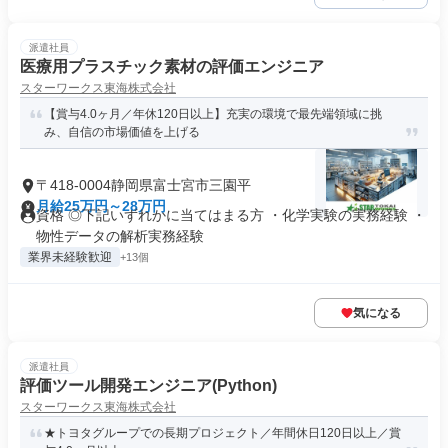
派遣社員
医療用プラスチック素材の評価エンジニア
スターワークス東海株式会社
【賞与4.0ヶ月／年休120日以上】充実の環境で最先端領域に挑
み、自信の市場価値を上げる
〒418-0004静岡県富士宮市三園平
月給25万円～28万円
資格 ◎下記いずれかに当てはまる方 ・化学実験の実務経験 ・
物性データの解析実務経験
業界未経験歓迎
+13個
気になる
派遣社員
評価ツール開発エンジニア(Python)
スターワークス東海株式会社
★トヨタグループでの長期プロジェクト／年間休日120日以上／賞