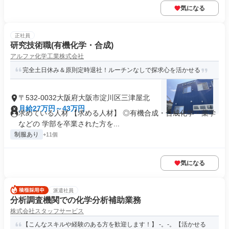
気になる
正社員
研究技術職(有機化学・合成)
アルファ化学工業株式会社
完全土日休み＆原則定時退社！ルーチンなしで探求心を活かせる
〒532-0032大阪府大阪市淀川区三津屋北
月給27万円～43万円
求めている人材 【求める人材】 ◎有機合成・合成化学・薬学
などの 学部を卒業された方を...
制服あり
+11個
気になる
派遣社員
分析調査機関での化学分析補助業務
株式会社スタッフサービス
【こんなスキルや経験のある方を歓迎します！】 -。-。【活かせる