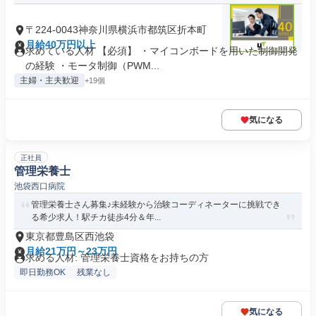
〒224-0043神奈川県横浜市都筑区折本町
月給40万円以上
求めている人材 【必須】 ・マイコンボードを用いた制御開発
の経験 ・モータ制御（PWM...
主婦・主夫歓迎
+19個
気になる
正社員
管理栄養士
池袋西口病院
管理栄養士さん募集♪未経験から治験コーディネーターに挑戦でき
る希少求人！駅チカ徒歩4分＆年...
東京都豊島区西池袋
月給21万円～23万円
求める人材: 管理栄養士資格をお持ちの方
即日勤務OK
残業なし
気になる