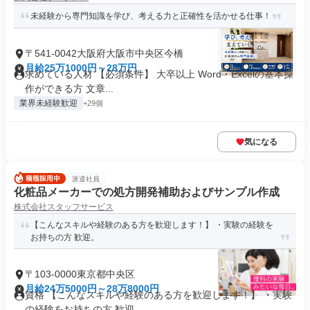
未経験から専門知識を学び、考える力と正確性を活かせる仕事！
〒541-0042大阪府大阪市中央区今橋
月給25万1000円～28万円
求めている人材 【必須条件】 大卒以上 Word・Excelの基本操
作ができる方 文章...
業界未経験歓迎
+29個
気になる
派遣社員
化粧品メーカーでの処方開発補助およびサンプル作成
株式会社スタッフサービス
【こんなスキルや経験のある方を歓迎します！】 ・実験の経験を
お持ちの方 歓迎。
〒103-0000東京都中央区
月給24万5000円～28万8000円
資格 【こんなスキルや経験のある方を歓迎します！】 ・実験
の経験をお持ちの方 歓迎。 ...