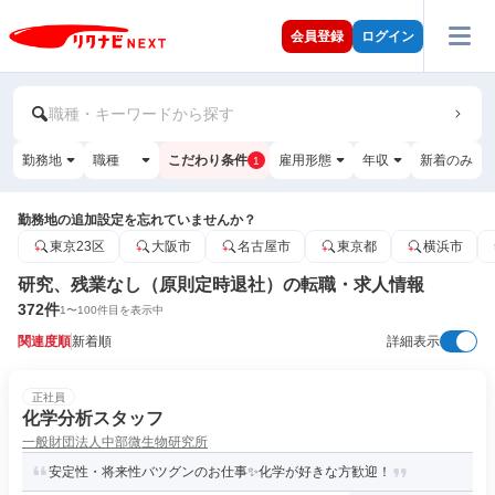
会員登録
ログイン
職種・キーワードから探す
勤務地
職種
こだわり条件
雇用形態
年収
新着のみ
1
勤務地の追加設定を忘れていませんか？
東京23区
大阪市
名古屋市
東京都
横浜市
研究、残業なし（原則定時退社）の転職・求人情報
372
件
1
〜
100
件目を表示中
関連度順
新着順
詳細表示
正社員
化学分析スタッフ
一般財団法人中部微生物研究所
安定性・将来性バツグンのお仕事✨化学が好きな方歓迎！