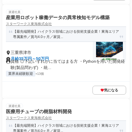
派遣社員
産業用ロボット稼働データの異常検知モデル構築
スターワークス東海株式会社
【最先端開発】ハイクラス領域における技術支援企業！東海エリア
専属案件／賞与4.0ヶ月／家賃...
三重県津市
月給35万円～50万円
資格 ◎下記いずれかに当てはまる方 ・Pythonを用いた開発経
験(製品問わず) ・統...
業界未経験歓迎
+13個
気になる
派遣社員
医療用チューブの樹脂材料開発
スターワークス東海株式会社
【最先端開発】ハイクラス領域における技術支援企業！東海エリア
専属案件／賞与4.0ヶ月／家賃...