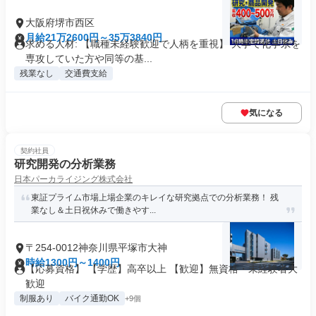
大阪府堺市西区
月給21万2600円～35万3840円
求める人材: 【職種未経験歓迎で人柄を重視】 大学で化学系を
専攻していた方や同等の基...
残業なし
交通費支給
気になる
契約社員
研究開発の分析業務
日本パーカライジング株式会社
東証プライム市場上場企業のキレイな研究拠点での分析業務！ 残
業なし＆土日祝休みで働きやす...
〒254-0012神奈川県平塚市大神
時給1300円～1400円
【応募資格】 【学歴】高卒以上 【歓迎】無資格・未経験者大
歓迎
制服あり
バイク通勤OK
+9個