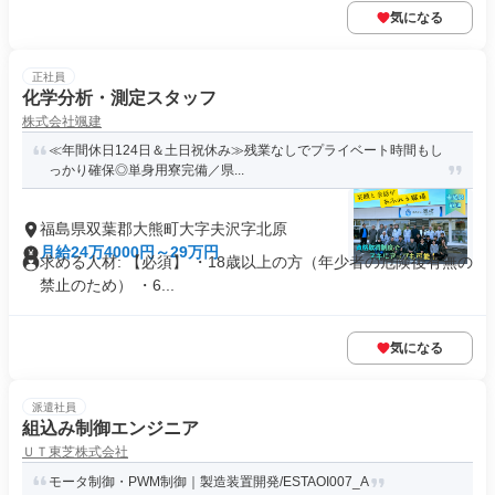
気になる
正社員
化学分析・測定スタッフ
株式会社颯建
≪年間休日124日＆土日祝休み≫残業なしでプライベート時間もし
っかり確保◎単身用寮完備／県...
福島県双葉郡大熊町大字夫沢字北原
月給24万4000円～29万円
求める人材: 【必須】 ・18歳以上の方（年少者の危険後有無の
禁止のため） ・6...
気になる
派遣社員
組込み制御エンジニア
ＵＴ東芝株式会社
モータ制御・PWM制御｜製造装置開発/ESTAOI007_A