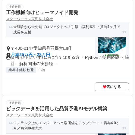
派遣社員
工作機械向けヒューマノイド開発
スターワークス東海株式会社
未経験から最先端プロジェクトへ！手厚い福利厚生・賞与4ヶ月で
成長を支援
〒480-0147愛知県丹羽郡大口町
月給25万円～28万円
資格 ◎下記いずれかに当てはまる方 ・Pythonご使用経験 ・統
計、解析関連の実務経...
業界未経験歓迎
+13個
気になる
派遣社員
ビックデータを活用した品質予測AIモデル構築
スターワークス東海株式会社
ワンランク上のエンジニアへ市場価値をアップデート！賞与4.0ヶ
月／福利厚生充実