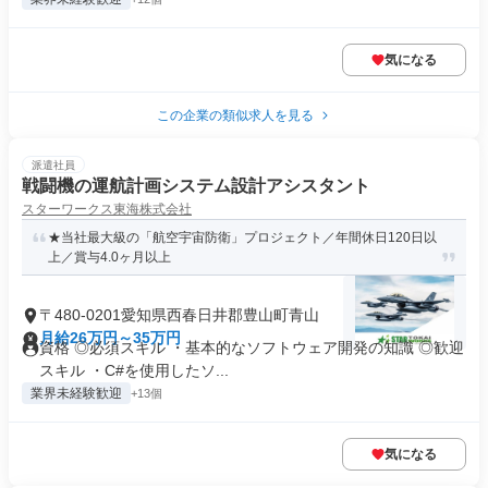
気になる
この企業の類似求人を見る
派遣社員
戦闘機の運航計画システム設計アシスタント
スターワークス東海株式会社
★当社最大級の「航空宇宙防衛」プロジェクト／年間休日120日以
上／賞与4.0ヶ月以上
〒480-0201愛知県西春日井郡豊山町青山
月給26万円～35万円
資格 ◎必須スキル ・基本的なソフトウェア開発の知識 ◎歓迎
スキル ・C#を使用したソ...
業界未経験歓迎
+13個
気になる