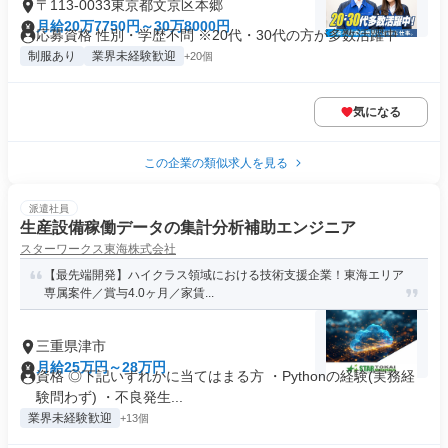
〒113-0033東京都文京区本郷
月給20万7750円～30万8000円
応募資格 性別・学歴不問 ※20代・30代の方が多数活躍中
制服あり
業界未経験歓迎
+20個
気になる
この企業の類似求人を見る
派遣社員
生産設備稼働データの集計分析補助エンジニア
スターワークス東海株式会社
【最先端開発】ハイクラス領域における技術支援企業！東海エリア
専属案件／賞与4.0ヶ月／家賃...
三重県津市
月給25万円～28万円
資格 ◎下記いずれかに当てはまる方 ・Pythonの経験(実務経
験問わず) ・不良発生...
業界未経験歓迎
+13個