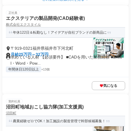
正社員
エクステリアの製品開発(CAD経験者)
株式会社エクスタイル
年休122日＆転勤なし！アイデアが自社ブランドの新商品に
〒919-0321福井県福井市下河北町
月給25万円～32万円
求めている人材 【必須要件】 ■CADを用いた業務経験 ■Exce
l・Word・Pow...
年間休日120日以上
+13個
気になる
契約社員
沼田町地域おこし協力隊(加工支援員)
沼田町
農業経験ゼロでOK！加工施設の製造管理で幹部候補募集！