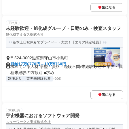
気になる
正社員
未経験歓迎・旭化成グループ・日勤のみ・検査スタッフ
旭化成アミダス株式会社
基本土日祝休みでプライベート充実！【エリア限定社員】
〒524-0002滋賀県守山市小島町
月給17万6770円～19万5760円
求めている人材 学歴・資格・経験不問/未経験歓迎！ 業界・職
種未経験の方歓迎 ■求め...
制服あり
業界未経験歓迎
+20個
気になる
派遣社員
宇宙機器におけるソフトウェア開発
スターワークス東海株式会社