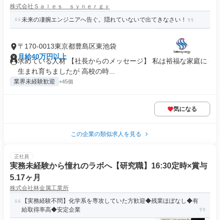
株式会社Ｓａｌｅｓ ｓｙｎｅｒｇｙ
未来の凄腕エンジニアへ告ぐ。隠れていないで出てきなさい！
〒170-0013東京都豊島区東池袋
月給40万円以上
求めている人材 【社長からのメッセージ】 私は裕福な家庭に
生まれ育ちましたが 高校の時...
業界未経験歓迎
+45個
気になる
この企業の類似求人を見る
正社員
実務未経験から憧れのラボへ【研究職】16:30定時×賞与
5.17ヶ月
株式会社林金属工業所
【実務経験不問】化学系を専攻していた方歓迎◆残業ほぼなし◆有
給取得率高◆安定企業