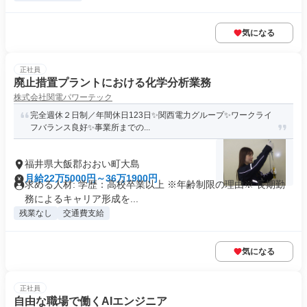
気になる
正社員
廃止措置プラントにおける化学分析業務
株式会社関電パワーテック
完全週休２日制／年間休日123日✨関西電力グループ✨ワークライ
フバランス良好✨事業所までの...
福井県大飯郡おおい町大島
月給22万5000円～36万1900円
求める人材: 学歴：高校卒業以上 ※年齢制限の理由※ 長期勤
務によるキャリア形成を...
残業なし
交通費支給
気になる
正社員
自由な職場で働くAIエンジニア