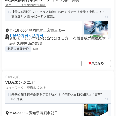
スターワークス東海株式会社
【最先端開発】ハイクラス領域における技術支援企業！東海エリア
専属案件／賞与4.0ヶ月／家賃...
〒418-0004静岡県富士宮市三園平
月給30万円～45万円
資格 ◎下記いずれかに当てはまる方 ・有機合成の実務経験 ・
表面処理技術の知識
業界未経験歓迎
+13個
気になる
派遣社員
VBAエンジニア
スターワークス東海株式会社
未来を創る最先端開発プロジェクト／年間休日120日以上／賞与4.
0ヶ月以上
〒452-0932愛知県清須市朝日