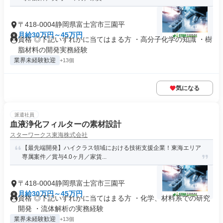
〒418-0004静岡県富士宮市三園平
月給30万円～45万円
資格 ◎下記いずれかに当てはまる方 ・高分子化学の知識 ・樹
脂材料の開発実務経験
業界未経験歓迎
+13個
気になる
派遣社員
血液浄化フィルターの素材設計
スターワークス東海株式会社
【最先端開発】ハイクラス領域における技術支援企業！東海エリア
専属案件／賞与4.0ヶ月／家賃...
〒418-0004静岡県富士宮市三園平
月給30万円～45万円
資格 ◎下記いずれかに当てはまる方 ・化学、材料系での研究
開発 ・流体解析の実務経験
業界未経験歓迎
+13個