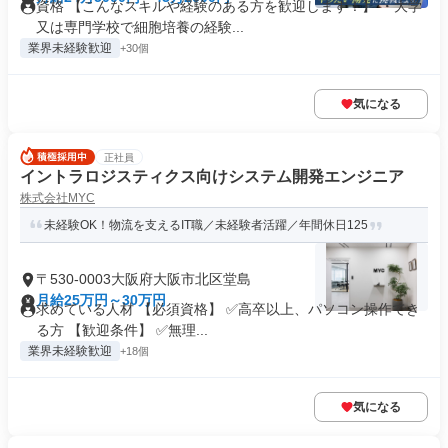
資格 【こんなスキルや経験のある方を歓迎します！】 ・大学
又は専門学校で細胞培養の経験...
業界未経験歓迎
+30個
気になる
正社員
イントラロジスティクス向けシステム開発エンジニア
株式会社MYC
未経験OK！物流を支えるIT職／未経験者活躍／年間休日125
〒530-0003大阪府大阪市北区堂島
月給25万円～30万円
求めている人材 【必須資格】 ✅高卒以上、パソコン操作でき
る方 【歓迎条件】 ✅無理...
業界未経験歓迎
+18個
気になる