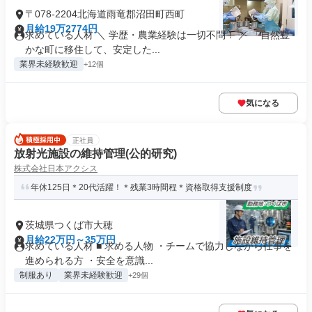
〒078-2204北海道雨竜郡沼田町西町
月給19万2774円
求めている人材 ＼ 学歴・農業経験は一切不問！ ／ 「自然豊
かな町に移住して、安定した...
業界未経験歓迎
+12個
気になる
正社員
放射光施設の維持管理(公的研究)
株式会社日本アクシス
年休125日＊20代活躍！＊残業3時間程＊資格取得支援制度
茨城県つくば市大穂
月給22万円～35万円
求めている人材 ■ 求める人物 ・チームで協力しながら仕事を
進められる方 ・安全を意識...
制服あり
業界未経験歓迎
+29個