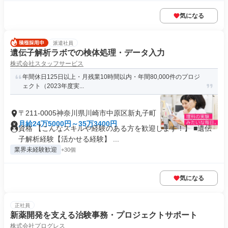
気になる
派遣社員
遺伝子解析ラボでの検体処理・データ入力
株式会社スタッフサービス
年間休日125日以上・月残業10時間以内・年間80,000件のプロジ
ェクト（2023年度実...
〒211-0005神奈川県川崎市中原区新丸子町
月給24万5000円～35万3400円
資格 【こんなスキルや経験のある方を歓迎します！】 ■遺伝
子解析経験【活かせる経験】 ...
業界未経験歓迎
+30個
気になる
正社員
新薬開発を支える治験事務・プロジェクトサポート
株式会社プログレス