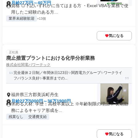
月給27万円～40万円
資格 ◎下記いずれかに当てはまる方 ・Excel VBAを業務で使
用したご経験のある方...
業界未経験歓迎
+13個
気になる
正社員
廃止措置プラントにおける化学分析業務
株式会社関電パワーテック
完全週休２日制／年間休日123日✨関西電力グループ✨ワークライ
フバランス良好✨事業所までの...
福井県三方郡美浜町丹生
月給22万5000円～36万1900円
求める人材: 学歴：高校卒業以上 ※年齢制限の理由※ 長期勤
務によるキャリア形成を...
残業なし
交通費支給
気になる