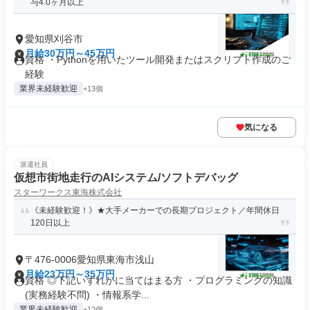
与4.0ヶ月以上
愛知県刈谷市
月給30万円～45万円
資格 ・Pythonを用いたツール開発またはスクリプト作成のご
経験
業界未経験歓迎
+13個
気になる
派遣社員
仮想市街地走行のAIシステム/ソフトデバッグ
スターワークス東海株式会社
《未経験歓迎！》★大手メーカーでの長期プロジェクト／年間休日
120日以上
〒476-0006愛知県東海市浅山
月給23万円～35万円
資格 ◎下記いずれかに当てはまる方 ・プログラミングの知識
(実務経験不問) ・情報系学...
業界未経験歓迎
+12個