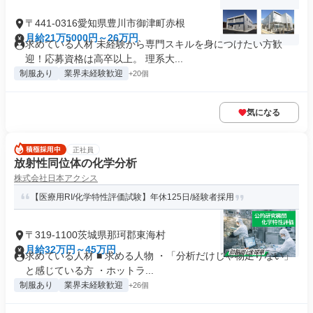
〒441-0316愛知県豊川市御津町赤根
月給21万5000円～26万円
求めている人材 未経験から専門スキルを身につけたい方歓
迎！応募資格は高卒以上。 理系大...
制服あり
業界未経験歓迎
+20個
気になる
正社員
放射性同位体の化学分析
株式会社日本アクシス
【医療用RI/化学特性評価試験】年休125日/経験者採用
〒319-1100茨城県那珂郡東海村
月給32万円～45万円
求めている人材 ■ 求める人物 ・「分析だけじゃ物足りない」
と感じている方 ・ホットラ...
制服あり
業界未経験歓迎
+26個