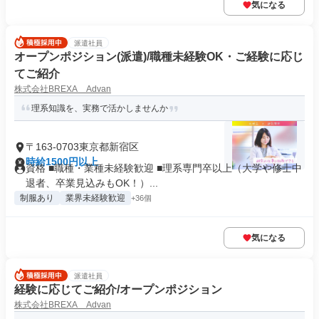
気になる
派遣社員
オープンポジション(派遣)/職種未経験OK・ご経験に応じ
てご紹介
株式会社BREXA Advan
理系知識を、実務で活かしませんか
〒163-0703東京都新宿区
時給1500円以上
資格 ■職種・業種未経験歓迎 ■理系専門卒以上（大学や修士中
退者、卒業見込みもOK！）...
制服あり
業界未経験歓迎
+36個
気になる
派遣社員
経験に応じてご紹介/オープンポジション
株式会社BREXA Advan