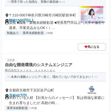
理系で培った知識を、実務の最前線へ
〒210-0007神奈川県川崎市川崎区駅前本町
時給1500円以上
資格 ■職種・業種未経験歓迎 ■理系専門卒以上（大学や修士中
退者、卒業見込みもOK！）...
制服あり
業界未経験歓迎
+36個
気になる
正社員
自由な開発環境のシステムエンジニア
株式会社Ｓａｌｅｓ ｓｙｎｅｒｇｙ
未来の凄腕エンジニアへ告ぐ。隠れていないで出てきなさい！
京都府京都市下京区岩戸山町
月給40万円
求めている人材 【社長からのメッセージ】 私は裕福な家庭に
生まれ育ちましたが 高校の時...
業界未経験歓迎
+45個