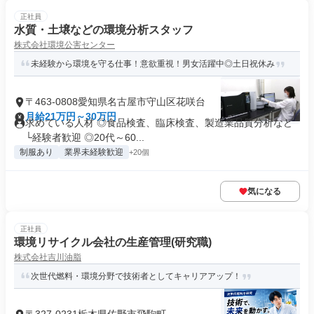
正社員
水質・土壌などの環境分析スタッフ
株式会社環境公害センター
未経験から環境を守る仕事！意欲重視！男女活躍中◎土日祝休み
〒463-0808愛知県名古屋市守山区花咲台
月給21万円～30万円
求めている人材 ◎食品検査、臨床検査、製造業品質分析など
└経験者歓迎 ◎20代～60...
制服あり
業界未経験歓迎
+20個
気になる
正社員
環境リサイクル会社の生産管理(研究職)
株式会社吉川油脂
次世代燃料・環境分野で技術者としてキャリアアップ！