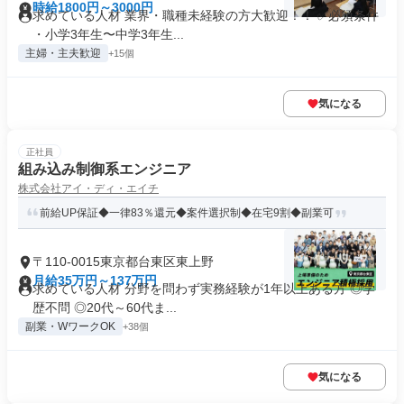
時給1800円～3000円
求めている人材 業界・職種未経験の方大歓迎！！ ✅必須条件
・小学3年生〜中学3年生...
主婦・主夫歓迎
+15個
気になる
正社員
組み込み制御系エンジニア
株式会社アイ・ディ・エイチ
前給UP保証◆一律83％還元◆案件選択制◆在宅9割◆副業可
〒110-0015東京都台東区東上野
月給35万円～137万円
求めている人材 分野を問わず実務経験が1年以上ある方 ◎学
歴不問 ◎20代～60代ま...
副業・WワークOK
+38個
気になる