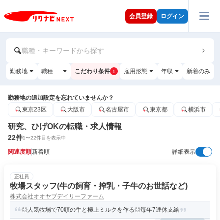
会員登録
ログイン
職種・キーワードから探す
勤務地
職種
こだわり条件
雇用形態
年収
新着のみ
1
勤務地の追加設定を忘れていませんか？
東京23区
大阪市
名古屋市
東京都
横浜市
研究、ひげOKの転職・求人情報
22
件
1
〜
22
件目を表示中
関連度順
新着順
詳細表示
正社員
牧場スタッフ(牛の飼育・搾乳・子牛のお世話など)
株式会社オオヤブデイリーファーム
◎人気牧場で70頭の牛と極上ミルクを作る◎毎年7連休支給