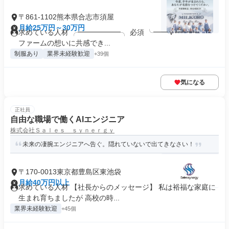
〒861-1102熊本県合志市須屋
月給25万円～30万円
求めている人材 ╭━━━━━━╮ 必須 ╰━━ｖ━━━╯ ・
ファームの想いに共感でき...
制服あり
業界未経験歓迎
+39個
気になる
正社員
自由な職場で働くAIエンジニア
株式会社Ｓａｌｅｓ ｓｙｎｅｒｇｙ
未来の凄腕エンジニアへ告ぐ。隠れていないで出てきなさい！
〒170-0013東京都豊島区東池袋
月給40万円以上
求めている人材 【社長からのメッセージ】 私は裕福な家庭に
生まれ育ちましたが 高校の時...
業界未経験歓迎
+45個