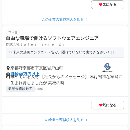
気になる
この企業の類似求人を見る
正社員
自由な職場で働けるソフトウェアエンジニア
株式会社Ｓａｌｅｓ ｓｙｎｅｒｇｙ
未来の凄腕エンジニアへ告ぐ。隠れていないで出てきなさい！
京都府京都市下京区岩戸山町
月給40万円以上
求めている人材 【社長からのメッセージ】 私は裕福な家庭に
生まれ育ちましたが 高校の時...
業界未経験歓迎
+45個
気になる
この企業の類似求人を見る