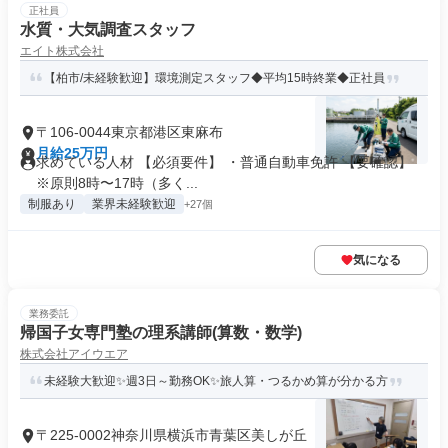
正社員
水質・大気調査スタッフ
エイト株式会社
【柏市/未経験歓迎】環境測定スタッフ◆平均15時終業◆正社員
〒106-0044東京都港区東麻布
月給25万円
求めている人材 【必須要件】 ・普通自動車免許 【要確認】
※原則8時〜17時（多く...
制服あり
業界未経験歓迎
+27個
気になる
業務委託
帰国子女専門塾の理系講師(算数・数学)
株式会社アイウエア
未経験大歓迎✨週3日～勤務OK✨旅人算・つるかめ算が分かる方
〒225-0002神奈川県横浜市青葉区美しが丘