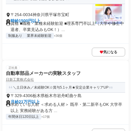
〒254-0034神奈川県平塚市宝町
時給1500円以上
資格 ■職種・業種未経験歓迎 ■理系専門卒以上（大学や修士中
退者、卒業見込みもOK！）...
制服あり
業界未経験歓迎
+36個
気になる
正社員
自動車部品メーカーの実験スタッフ
日新工業株式会社
＼土日休み／未経験OK☆賞与5.1ヶ月★安定企業キャリアUP
〒329-4306栃木県栃木市岩舟町曲ケ島
月給21万円以上
求めている人材 ＜求める人材＞ 既卒・第二新卒もOK 大学卒
以上 実務経験がある方 ...
年間休日120日以上
+17個