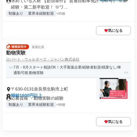
求めている人材 【必須条件】 普通自動車免許（AT可） ※未
経験・第二新卒歓迎！ ※ワ...
制服あり
業界未経験歓迎
+35個
気になる
派遣社員
動物実験
ロバート・ウォルターズ・ジャパン株式会社
7月・8月スタート相談OK！大手製薬企業/経験者歓迎/残業なし/車
通勤可能:動物実験
〒630-0131奈良県生駒市上町
時給1600円以上
応募資格 ・動物実験の経験
制服あり
業界未経験歓迎
+98個
気になる