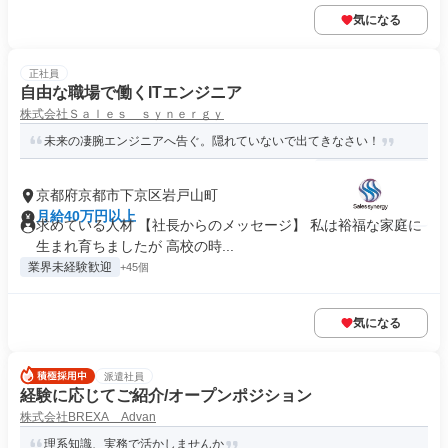
気になる
正社員
自由な職場で働くITエンジニア
株式会社Ｓａｌｅｓ ｓｙｎｅｒｇｙ
未来の凄腕エンジニアへ告ぐ。隠れていないで出てきなさい！
京都府京都市下京区岩戸山町
月給40万円以上
求めている人材 【社長からのメッセージ】 私は裕福な家庭に
生まれ育ちましたが 高校の時...
業界未経験歓迎
+45個
気になる
派遣社員
経験に応じてご紹介/オープンポジション
株式会社BREXA Advan
理系知識、実務で活かしませんか