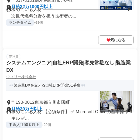
〒327-0231栃木県佐野市飛駒町
月給32万1000円以上
求めている人材 ━━━━━━━━━━━━━━━━━━━ ▶
次世代燃料分野を担う技術者の...
ランチタイム
+33個
気になる
正社員
システムエンジニア|自社ERP開発|客先常駐なし|製造業
DX
ウィリー株式会社
製造業DXを支える自社ERP開発SE募集
〒190-0012東京都立川市曙町
月給30万円以上
求めている人材 【必須条件】 ✅ Microsoft Officeの基本操作ス
キル ✅...
中途入社50％以上
+22個