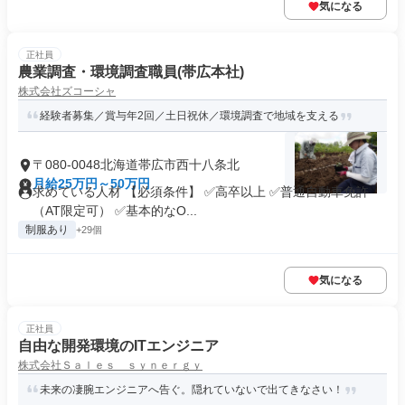
気になる
正社員
農業調査・環境調査職員(帯広本社)
株式会社ズコーシャ
経験者募集／賞与年2回／土日祝休／環境調査で地域を支える
〒080-0048北海道帯広市西十八条北
月給25万円～50万円
求めている人材 【必須条件】 ✅高卒以上 ✅普通自動車免許
（AT限定可） ✅基本的なO...
制服あり
+29個
気になる
正社員
自由な開発環境のITエンジニア
株式会社Ｓａｌｅｓ ｓｙｎｅｒｇｙ
未来の凄腕エンジニアへ告ぐ。隠れていないで出てきなさい！