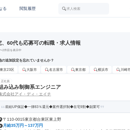
なる
閲覧履歴
求人検索
究、60代も応募可の転職・求人情報
〜
2
件目を表示中
地の追加設定を忘れていませんか？
東京23区
大阪市
名古屋市
東京都
横浜市
川崎
正社員
組み込み制御系エンジニア
株式会社アイ・ディ・エイチ
前給UP保証◆一律83％還元◆案件選択制◆在宅9割◆副業可
〒110-0015東京都台東区東上野
月給35万円～137万円