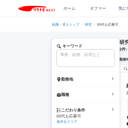
ホーム
オファー
気に
転職・求人トップ
/
研究
/
60代も応募可
研
キーワード
2
件
1
勤務
勤務地
職種
こだわり条件
60代も応募可
条件をクリア