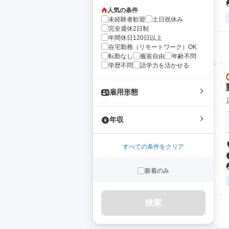
人気の条件
未経験者歓迎
土日祝休み
完全週休2日制
年間休日120日以上
在宅勤務（リモートワーク）OK
転勤なし
服装自由
年齢不問
学歴不問
語学力を活かせる
雇用形態
年収
すべての条件をクリア
新着のみ
検索