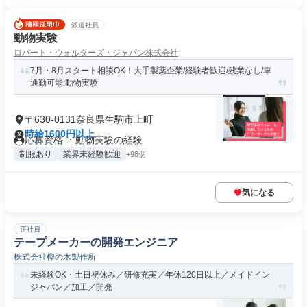
派遣社員
動物実験
ロバート・ウォルターズ・ジャパン株式会社
7月・8月スタート相談OK！大手製薬企業/経験者歓迎/残業なし/車
通勤可能:動物実験
〒630-0131奈良県生駒市上町
時給1600円以上
応募資格 ・動物実験の経験
制服あり
業界未経験歓迎
+98個
気になる
正社員
テープメーカーの開発エンジニア
株式会社樫の木製作所
未経験OK・土日祝休み／研修充実／年休120日以上／メイドイン
ジャパン／加工／開発