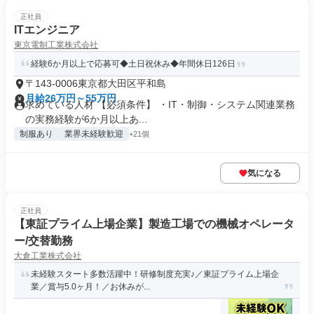
正社員
ITエンジニア
東京電制工業株式会社
経験6か月以上で応募可◆土日祝休み◆年間休日126日
〒143-0006東京都大田区平和島
月給26万円～55万円
求めている人材 【必須条件】 ・IT・制御・システム関連業務
の実務経験が6か月以上あ...
制服あり
業界未経験歓迎
+21個
気になる
正社員
【東証プライム上場企業】製造工場での機械オペレータ
ー/交替勤務
大倉工業株式会社
未経験スタート多数活躍中！研修制度充実♪／東証プライム上場企
業／賞与5.0ヶ月！／お休みが...