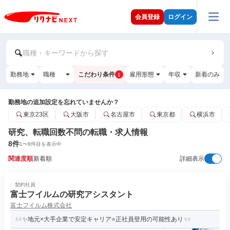
会員登録
ログイン
職種・キーワードから探す
勤務地
職種
こだわり条件
雇用形態
年収
新着のみ
1
勤務地の追加設定を忘れていませんか？
東京23区
大阪市
名古屋市
東京都
横浜市
研究、転職回数不問の転職・求人情報
8
件
1
〜
8
件目を表示中
関連度順
新着順
詳細表示
契約社員
富士フイルムの研究アシスタント
富士フイルム株式会社
✨地元×大手企業で安定キャリア⭐正社員登用の可能性あり