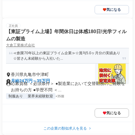
気になる
正社員
【東証プライム上場】年間休日は体感180日!光学フィル
ムの製造
大倉工業株式会社
≪創業70年以上の東証プライム企業≫☆賞与5.0ヶ月分の実績あり
☆皆さん未経験から入社いた...
香川県丸亀市中津町
月給24万円～35万円
応募資格 ＜必須条件＞ ●製造業において交替勤務のご経験を
お持ちの方 ●学歴不問 ＜...
制服あり
業界未経験歓迎
+35個
気になる
この企業の類似求人を見る