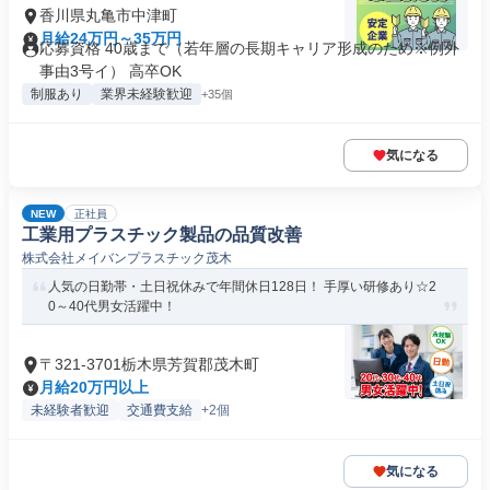
香川県丸亀市中津町
月給24万円～35万円
応募資格 40歳まで（若年層の長期キャリア形成のため※例外
事由3号イ） 高卒OK
制服あり
業界未経験歓迎
+35個
気になる
NEW
正社員
工業用プラスチック製品の品質改善
株式会社メイバンプラスチック茂木
人気の日勤帯・土日祝休みで年間休日128日！ 手厚い研修あり☆2
0～40代男女活躍中！
〒321-3701栃木県芳賀郡茂木町
月給20万円以上
未経験者歓迎
交通費支給
+2個
気になる