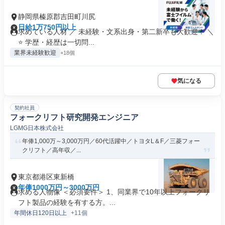
静岡県榛原郡吉田町川尻
日給1万750円以上
求めている人材 ／ 未経験・文系出身・第二新卒も大歓迎！ ＼
⭐ 学歴・経歴は一切問...
業界未経験歓迎
+18個
気になる
契約社員
フォークリフト研究開発エンジニア
LGMG日本株式会社
年俸1,000万～3,000万円／60代活躍中／トヨタL＆F／三菱フォー
クリフト／高年収／...
東京都港区東新橋
年俸1000万円～3000万円
求める人物像 ＜必須要件＞ 1、同業界で10年以上フォークリ
フト製品の経験を有する方。...
年間休日120日以上
+11個