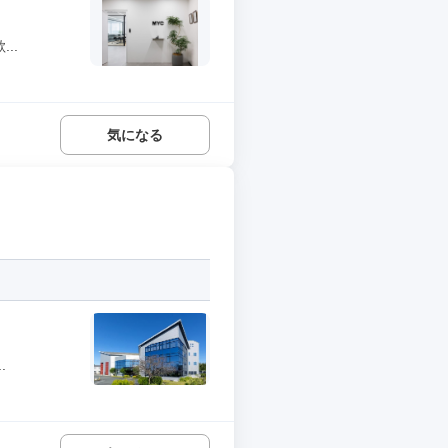
..
気になる
.