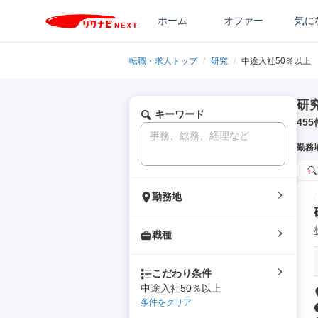
ホーム
オファー
気に
転職・求人トップ
/
研究
/
中途入社50％以上
研
キーワード
455
勤務
勤務地
職種
こだわり条件
中途入社50％以上
条件をクリア