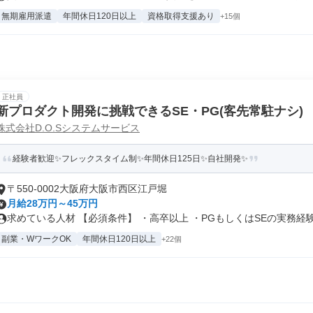
無期雇用派遣
年間休日120日以上
資格取得支援あり
+15個
正社員
新プロダクト開発に挑戦できるSE・PG(客先常駐ナシ)
株式会社D.O.Sシステムサービス
経験者歓迎✨フレックスタイム制✨年間休日125日✨自社開発✨
〒550-0002大阪府大阪市西区江戸堀
月給28万円～45万円
求めている人材 【必須条件】 ・高卒以上 ・PGもしくはSEの実務経験.
副業・WワークOK
年間休日120日以上
+22個