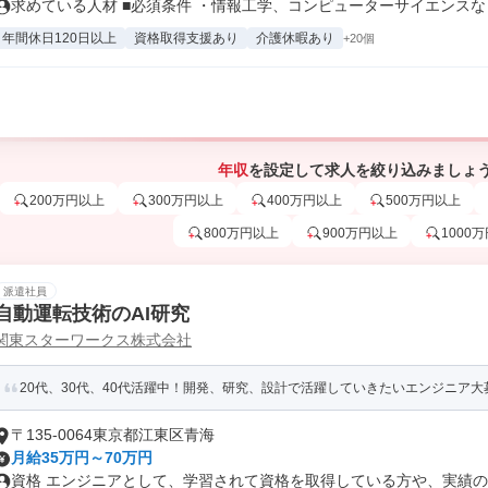
求めている人材 ■必須条件 ・情報工学、コンピューターサイエンスなど
年間休日120日以上
資格取得支援あり
介護休暇あり
+20個
年収
を設定して求人を絞り込みましょ
200万円以上
300万円以上
400万円以上
500万円以上
800万円以上
900万円以上
1000
派遣社員
自動運転技術のAI研究
関東スターワークス株式会社
20代、30代、40代活躍中！開発、研究、設計で活躍していきたいエンジニア大
〒135-0064東京都江東区青海
月給35万円～70万円
資格 エンジニアとして、学習されて資格を取得している方や、実績のあ