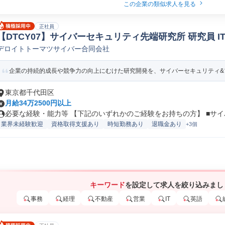
この企業の類似求人を見る
正社員
【DTCY07】サイバーセキュリティ先端研究所 研究員 I
デロイトトーマツサイバー合同会社
企業の持続的成長や競争力の向上にむけた研究開発を、サイバーセキュリティ&プ
東京都千代田区
月給34万2500円以上
必要な経験・能力等 【下記のいずれかのご経験をお持ちの方】 ■サイバ
業界未経験歓迎
資格取得支援あり
時短勤務あり
退職金あり
+3個
キーワード
を設定して求人を絞り込みまし
事務
経理
不動産
営業
IT
英語