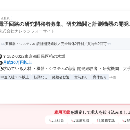
正社員
電子回路の研究開発者募集、研究機関と計測機器の開発
株式会社ナレッジフォーサイト
要機器・システムの設計開発経験／完全週休2日制／賞与年2回可
〒152-0022東京都目黒区柿の木坂
月給30万円以上
求めている人材 ・機器・システムの設計開発経験者 ・研究機関、大手企
中途入社50％以上
転勤なし
経験者歓迎
賞与あり
育休あり
+4個
雇用形態
を設定して求人を絞り込みまし
正社員
派遣社員
業務委託
契