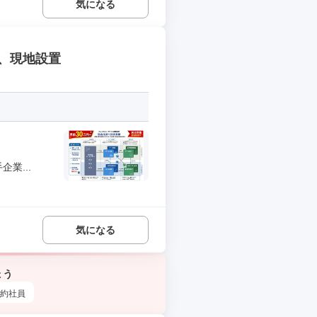
気になる
、現地設置
業...
気になる
ょう
約社員