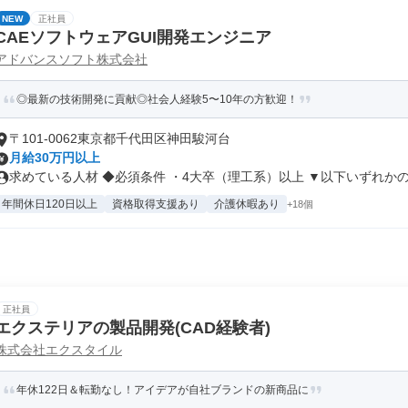
NEW
正社員
CAEソフトウェアGUI開発エンジニア
アドバンスソフト株式会社
◎最新の技術開発に貢献◎社会人経験5〜10年の方歓迎！
〒101-0062東京都千代田区神田駿河台
月給30万円以上
求めている人材 ◆必須条件 ・4大卒（理工系）以上 ▼以下いずれかの.
年間休日120日以上
資格取得支援あり
介護休暇あり
+18個
正社員
エクステリアの製品開発(CAD経験者)
株式会社エクスタイル
年休122日＆転勤なし！アイデアが自社ブランドの新商品に