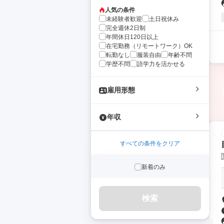
人気の条件
未経験者歓迎
土日祝休み
完全週休2日制
年間休日120日以上
在宅勤務（リモートワーク）OK
転勤なし
服装自由
年齢不問
学歴不問
語学力を活かせる
雇用形態
年収
すべての条件をクリア
新着のみ
検索