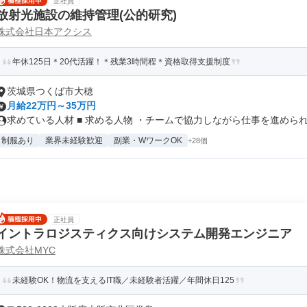
正社員
放射光施設の維持管理(公的研究)
株式会社日本アクシス
年休125日＊20代活躍！＊残業3時間程＊資格取得支援制度
茨城県つくば市大穂
月給22万円～35万円
求めている人材 ■ 求める人物 ・チームで協力しながら仕事を進められる
制服あり
業界未経験歓迎
副業・WワークOK
+28個
正社員
イントラロジスティクス向けシステム開発エンジニア
株式会社MYC
未経験OK！物流を支えるIT職／未経験者活躍／年間休日125