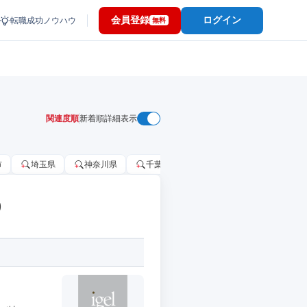
会員登録
ログイン
転職成功ノウハウ
無料
関連度順
新着順
詳細表示
市
埼玉県
神奈川県
千葉市
大阪府
千葉県
)