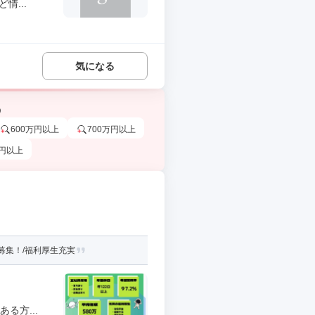
情...
気になる
う
600万円以上
700万円以上
万円以上
募集！/福利厚生充実
る方...