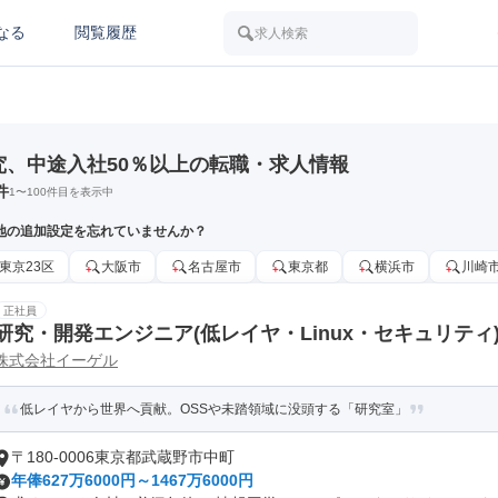
なる
閲覧履歴
求人検索
究、中途入社50％以上の転職・求人情報
件
1
〜
100
件目を表示中
地の追加設定を忘れていませんか？
東京23区
大阪市
名古屋市
東京都
横浜市
川崎
正社員
研究・開発エンジニア(低レイヤ・Linux・セキュリティ
株式会社イーゲル
低レイヤから世界へ貢献。OSSや未踏領域に没頭する「研究室」
〒180-0006東京都武蔵野市中町
年俸627万6000円～1467万6000円