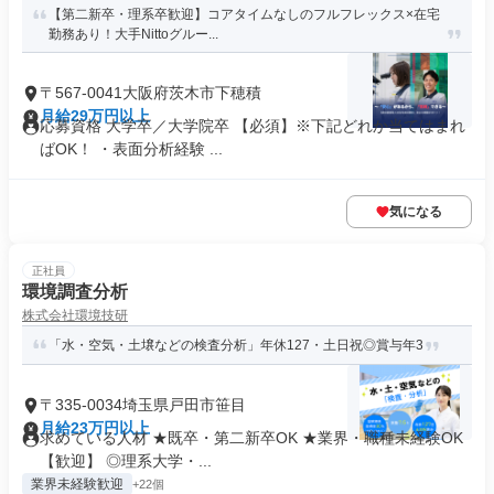
【第二新卒・理系卒歓迎】コアタイムなしのフルフレックス×在宅
勤務あり！大手Nittoグルー...
〒567-0041大阪府茨木市下穂積
月給29万円以上
応募資格 大学卒／大学院卒 【必須】※下記どれか当てはまれ
ばOK！ ・表面分析経験 ...
気になる
正社員
環境調査分析
株式会社環境技研
「水・空気・土壌などの検査分析」年休127・土日祝◎賞与年3
〒335-0034埼玉県戸田市笹目
月給23万円以上
求めている人材 ★既卒・第二新卒OK ★業界・職種未経験OK
【歓迎】 ◎理系大学・...
業界未経験歓迎
+22個