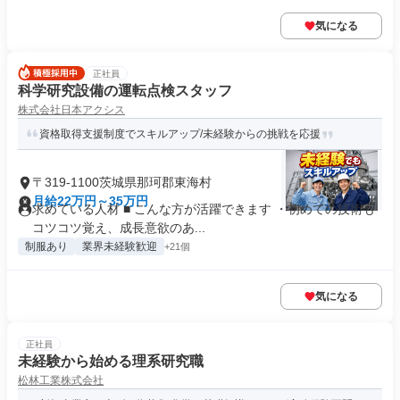
気になる
正社員
科学研究設備の運転点検スタッフ
株式会社日本アクシス
資格取得支援制度でスキルアップ/未経験からの挑戦を応援
〒319-1100茨城県那珂郡東海村
月給22万円～35万円
求めている人材 ■ こんな方が活躍できます ・初めての技術も
コツコツ覚え、成長意欲のあ...
制服あり
業界未経験歓迎
+21個
気になる
正社員
未経験から始める理系研究職
松林工業株式会社