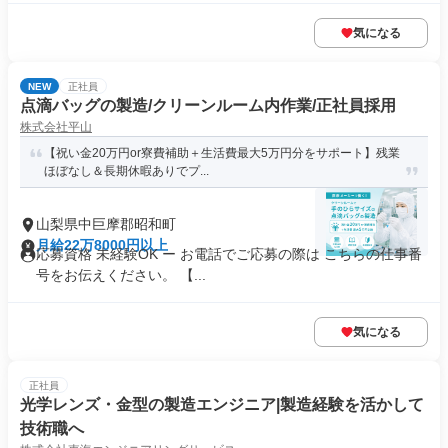
気になる
NEW
正社員
点滴バッグの製造/クリーンルーム内作業/正社員採用
株式会社平山
【祝い金20万円or寮費補助＋生活費最大5万円分をサポート】残業
ほぼなし＆長期休暇ありでプ...
山梨県中巨摩郡昭和町
月給22万8000円以上
応募資格 未経験OK ー お電話でご応募の際は こちらの仕事番
号をお伝えください。 【...
気になる
正社員
光学レンズ・金型の製造エンジニア|製造経験を活かして
技術職へ