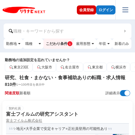
会員登録
ログイン
職種・キーワードから探す
勤務地
職種
こだわり条件
雇用形態
年収
新着のみ
1
勤務地の追加設定を忘れていませんか？
東京23区
大阪市
名古屋市
東京都
横浜市
研究、社食・まかない・食事補助ありの転職・求人情報
810
件
1
〜
100
件目を表示中
関連度順
新着順
詳細表示
契約社員
富士フイルムの研究アシスタント
富士フイルム株式会社
✨地元×大手企業で安定キャリア⭐正社員登用の可能性あり