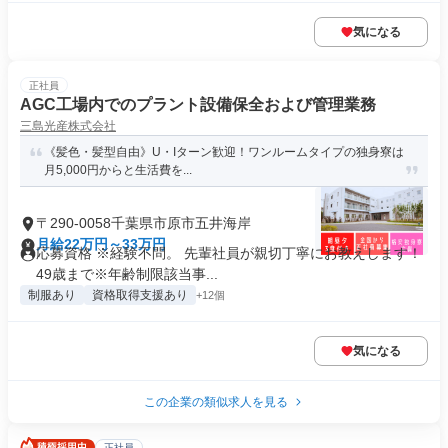
気になる
正社員
AGC工場内でのプラント設備保全および管理業務
三島光産株式会社
《髪色・髪型自由》U・Iターン歓迎！ワンルームタイプの独身寮は
月5,000円からと生活費を...
〒290-0058千葉県市原市五井海岸
月給22万円～33万円
応募資格 ※経験不問。 先輩社員が親切丁寧にお教えします！
49歳まで※年齢制限該当事...
制服あり
資格取得支援あり
+12個
気になる
この企業の類似求人を見る
正社員