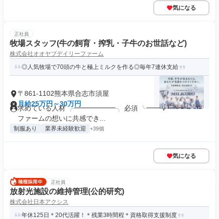
気になる
正社員
牧場スタッフ(牛の飼育・搾乳・子牛のお世話など)
株式会社オオヤブデイリーファーム
◎人気牧場で70頭の牛と極上ミルクを作る◎毎年7連休支給
〒861-1102熊本県合志市須屋
月給25万円～30万円
求めている人材 ╭━━━━━━╮ 必須 ╰━━ｖ━━━╯ ・
ファームの想いに共感でき...
制服あり
業界未経験歓迎
+39個
気になる
正社員
放射光施設の維持管理(公的研究)
株式会社日本アクシス
年休125日＊20代活躍！＊残業3時間程＊資格取得支援制度