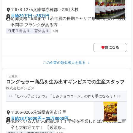
〒678-1275兵庫県赤穂郡上郡町大枝
月給20万円～35万円
応募資格 45歳まで（若年層の長期キャリア形成のため） 経験
不問◎ ブランクがある方...
住宅手当あり
育休あり
+4個
気になる
この企業の類似求人を見る
正社員
ロングセラー商品を生み出すギンビスでの生産スタッフ
株式会社ギンビス
「たべっ子どうぶつ」「しみチョココーン」の作り手になろう！
〒306-0206茨城県古河市丘里
月給18万5000円～29万8000円
求めている人材 未経験OK！！学校を卒業したばかりの第二新
卒も大歓迎です！ 【必須条...