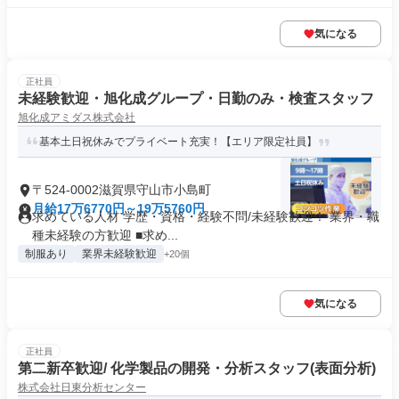
気になる
正社員
未経験歓迎・旭化成グループ・日勤のみ・検査スタッフ
旭化成アミダス株式会社
基本土日祝休みでプライベート充実！【エリア限定社員】
〒524-0002滋賀県守山市小島町
月給17万6770円～19万5760円
求めている人材 学歴・資格・経験不問/未経験歓迎！ 業界・職
種未経験の方歓迎 ■求め...
制服あり
業界未経験歓迎
+20個
気になる
正社員
第二新卒歓迎/ 化学製品の開発・分析スタッフ(表面分析)
株式会社日東分析センター