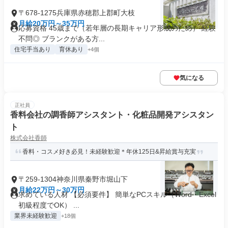
〒678-1275兵庫県赤穂郡上郡町大枝
月給20万円～35万円
応募資格 45歳まで（若年層の長期キャリア形成のため） 経験
不問◎ ブランクがある方...
住宅手当あり
育休あり
+4個
気になる
正社員
香料会社の調香師アシスタント・化粧品開発アシスタン
ト
株式会社香師
香料・コスメ好き必見！未経験歓迎＊年休125日&昇給賞与充実
〒259-1304神奈川県秦野市堀山下
月給22万円～30万円
求めている人材 【必須要件】 簡単なPCスキル（Word・Excel
初級程度でOK） ...
業界未経験歓迎
+18個