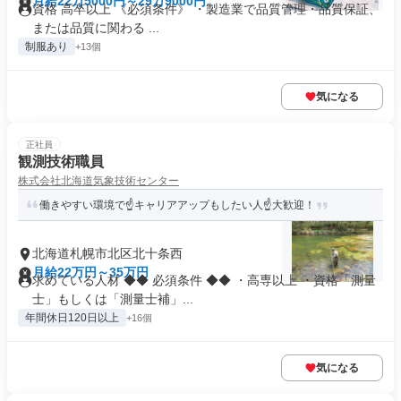
月給22万5000円～29万9000円
資格 高卒以上 《必須条件》 ・製造業で品質管理・品質保証、
または品質に関わる ...
制服あり
+13個
気になる
正社員
観測技術職員
株式会社北海道気象技術センター
働きやすい環境で☝️キャリアアップもしたい人☝️大歓迎！
北海道札幌市北区北十条西
月給22万円～35万円
求めている人材 ◆◆ 必須条件 ◆◆ ・高専以上 ・資格「測量
士」もしくは「測量士補」...
年間休日120日以上
+16個
気になる