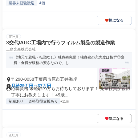
業界未経験歓迎
+4個
気になる
正社員
3交代/AGC工場内で行うフィルム製品の製造作業
三島光産株式会社
《地元で就職・転勤なし》独身寮完備！独身寮の充実度は抜群◎寮
費・食費が破格の安さなので、し...
〒290-0058千葉県市原市五井海岸
月給29万円～37万円
応募資格 未経験の方もお待ちしております！ 先輩社員が親切
丁寧にお教えします！ 49歳...
制服あり
資格取得支援あり
+11個
気になる
正社員