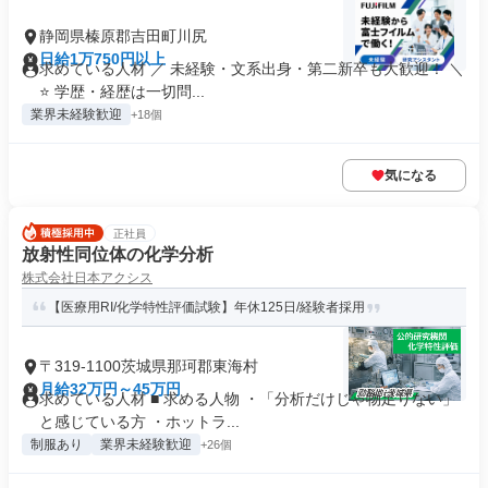
静岡県榛原郡吉田町川尻
日給1万750円以上
求めている人材 ／ 未経験・文系出身・第二新卒も大歓迎！ ＼
⭐ 学歴・経歴は一切問...
業界未経験歓迎
+18個
気になる
正社員
放射性同位体の化学分析
株式会社日本アクシス
【医療用RI/化学特性評価試験】年休125日/経験者採用
〒319-1100茨城県那珂郡東海村
月給32万円～45万円
求めている人材 ■ 求める人物 ・「分析だけじゃ物足りない」
と感じている方 ・ホットラ...
制服あり
業界未経験歓迎
+26個