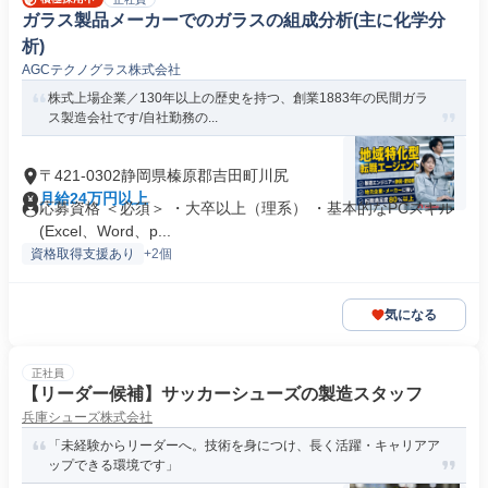
ガラス製品メーカーでのガラスの組成分析(主に化学分
析)
AGCテクノグラス株式会社
株式上場企業／130年以上の歴史を持つ、創業1883年の民間ガラ
ス製造会社です/自社勤務の...
〒421-0302静岡県榛原郡吉田町川尻
月給24万円以上
応募資格 ＜必須＞ ・大卒以上（理系） ・基本的なPCスキル
(Excel、Word、p...
資格取得支援あり
+2個
気になる
正社員
【リーダー候補】サッカーシューズの製造スタッフ
兵庫シューズ株式会社
「未経験からリーダーへ。技術を身につけ、長く活躍・キャリアア
ップできる環境です」