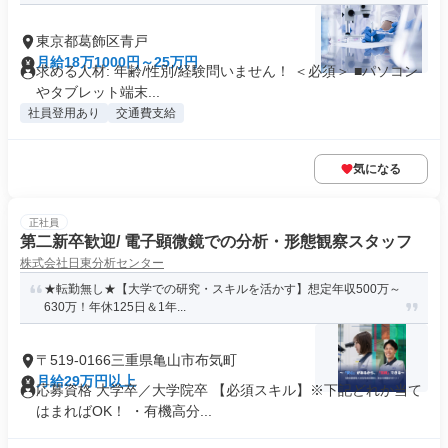
東京都葛飾区青戸
月給18万1000円～25万円
求める人材: 年齢/性別/経験問いません！ ＜必須＞ ■パソコン
やタブレット端末...
社員登用あり
交通費支給
気になる
正社員
第二新卒歓迎/ 電子顕微鏡での分析・形態観察スタッフ
株式会社日東分析センター
★転勤無し★【大学での研究・スキルを活かす】想定年収500万～
630万！年休125日＆1年...
〒519-0166三重県亀山市布気町
月給29万円以上
応募資格 大学卒／大学院卒 【必須スキル】※下記どれか当て
はまればOK！ ・有機高分...