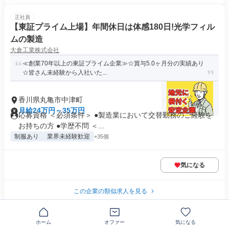
正社員
【東証プライム上場】年間休日は体感180日!光学フィル
ムの製造
大倉工業株式会社
≪創業70年以上の東証プライム企業≫☆賞与5.0ヶ月分の実績あり
☆皆さん未経験から入社いた...
香川県丸亀市中津町
月給24万円～35万円
応募資格 ＜必須条件＞ ●製造業において交替勤務のご経験を
お持ちの方 ●学歴不問 ＜...
制服あり
業界未経験歓迎
+35個
気になる
この企業の類似求人を見る
正社員
ホーム
オファー
気になる
人事・企画/介護施設運営