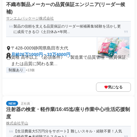
不織布製品メーカーの品質保証エンジニア(リーダー候
補)
サンエムパッケージ株式会社
製品の信頼を支える品質保証のリーダー候補募集!経験を活かし更
に成長できる◎《土日休み×年間...
〒428-0009静岡県島田市大代
月給26万1000円～33万4000円
資格 高卒以上 《必須条件》 ・製造業で品質管理・品質保証、
または品質に関わる業...
制服あり
+13個
気になる
NEW
正社員
注射器の検査・軽作業/16:45迄/座り作業中心/生活応援制
度
株式会社平山
【生活費最大5万円分をサポート】難しいスキル・経験不要！人気
の軽作業★未経験でもスタートし...