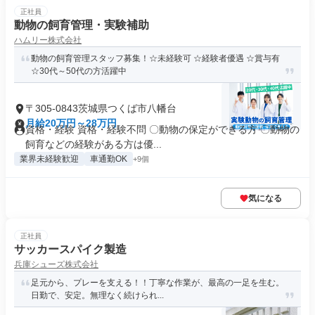
正社員
動物の飼育管理・実験補助
ハムリー株式会社
動物の飼育管理スタッフ募集！☆未経験可 ☆経験者優遇 ☆賞与有
☆30代～50代の方活躍中
〒305-0843茨城県つくば市八幡台
月給20万円～28万円
資格・経験 資格・経験不問 〇動物の保定ができる方 〇動物の
飼育などの経験がある方は優...
業界未経験歓迎
車通勤OK
+9個
気になる
正社員
サッカースパイク製造
兵庫シューズ株式会社
足元から、プレーを支える！！丁寧な作業が、最高の一足を生む。
日勤で、安定。無理なく続けられ...