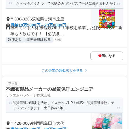
「たべっ子どうぶつ」でお馴染みギンビスで一緒に働きませんか？
〒306-0206茨城県古河市丘里
月給18万5000円～29万8000円
求めている人材 未経験OK！！学校を卒業したばかりの第二新
卒も大歓迎です！ 【必須条...
制服あり
業界未経験歓迎
+34個
気になる
この企業の類似求人を見る
正社員
不織布製品メーカーの品質保証エンジニア
サンエムパッケージ株式会社
品質保証の経験を活かしてステップUP！幅広い品質保証業務にチ
ャレンジできます！土日休み×年...
〒428-0009静岡県島田市大代