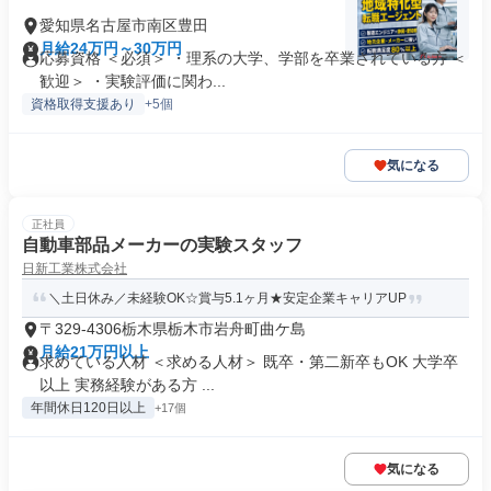
愛知県名古屋市南区豊田
月給24万円～30万円
応募資格 ＜必須＞ ・理系の大学、学部を卒業されている方 ＜
歓迎＞ ・実験評価に関わ...
資格取得支援あり
+5個
気になる
正社員
自動車部品メーカーの実験スタッフ
日新工業株式会社
＼土日休み／未経験OK☆賞与5.1ヶ月★安定企業キャリアUP
〒329-4306栃木県栃木市岩舟町曲ケ島
月給21万円以上
求めている人材 ＜求める人材＞ 既卒・第二新卒もOK 大学卒
以上 実務経験がある方 ...
年間休日120日以上
+17個
気になる