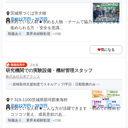
茨城県つくば市大穂
月給22万円～35万円
求めている人材 ■ 求める人物 ・チームで協力しながら仕事を
進められる方 ・安全を意識...
制服あり
業界未経験歓迎
+29個
気になる
正社員
研究機関での実験設備・機材管理スタッフ
株式会社日本アクシス
資格取得支援制度でスキルアップ/平日：日勤勤務のみ
〒319-1100茨城県那珂郡東海村
月給22万円～35万円
求めている人材 ■ こんな方が活躍できます ・初めての技術も
コツコツ覚え、成長意欲のあ...
制服あり
業界未経験歓迎
+22個