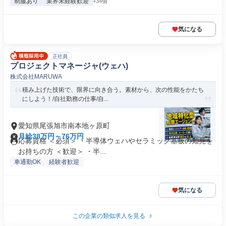
制服あり
業界未経験歓迎
+34個
気になる
正社員
プロジェクトマネージャ(ウェハ)
株式会社MARUWA
積み上げた技術で、限界に向き合う。素材から、次の性能をかたち
にしよう！/自社勤務の仕事/自...
愛知県尾張旭市南本地ヶ原町
月給38万円～76万円
応募資格 ＜必須＞ ・半導体ウェハやセラミック基板の知見を
お持ちの方 ＜歓迎＞ ・半...
車通勤OK
経験者歓迎
気になる
この企業の類似求人を見る