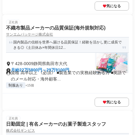
気になる
正社員
不織布製品メーカーの品質保証(海外規制対応)
サンエムパッケージ株式会社
国内製品の信頼を世界へ届ける品質保証！経験を活かし更に成長で
きる◎《土日休み×年間休日12...
〒428-0009静岡県島田市大代
月給22万5800円～29万9100円
資格 高卒以上 《必須》 ■製造業での実務経験ある方 ■英語で
のメール対応・海外顧客...
制服あり
+15個
気になる
正社員
日勤固定 | 有名メーカーのお菓子製造スタッフ
株式会社ギンビス