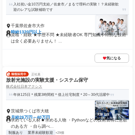
入社祝い金10万円支給／佐倉市／まるで理科の実験！？未経験歓
迎のレアな試験補助です
千葉県佐倉市大作
時給1320円以上
資格・経験 ★学歴不問 ★未経験者OK 専門知識や特別な技術
は全く必要ありません！ ...
気になる
正社員
放射光施設の実験支援・システム保守
株式会社日本アクシス
年休125日＊残業3時間程＊借上社宅制度＊20～30代活躍中
茨城県つくば市大穂
月給26万円～40万円
求めている人材 ■ 求める人物 ・Pythonなどの技術習得に意欲
のある方 ・自ら調べ...
制服あり
業界未経験歓迎
+29個