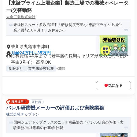
【東証プライム上場企業】製造工場での機械オペレータ
ー/交替勤務
大倉工業株式会社
未経験スタート多数活躍中！研修制度充実♪／東証プライム上場企
業／賞与5.0ヶ月！／お休みが...
香川県丸亀市中津町
月給24万円～35万円
応募資格 40歳まで（若年層の長期キャリア形成のため※例外
事由3号イ） 高卒OK
制服あり
業界未経験歓迎
+35個
気になる
正社員
バレル研磨機メーカーの評価および実験業務
株式会社チップトン
国内シェアトップクラスのニッチ商品販売／バレル研磨の評価・実
験業務/自社勤務の仕事/自社製...