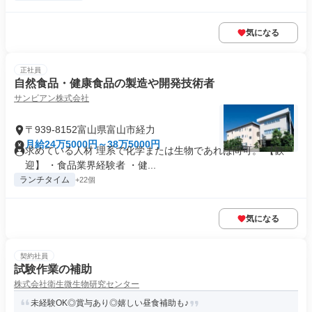
気になる
正社員
自然食品・健康食品の製造や開発技術者
サンビアン株式会社
〒939-8152富山県富山市経力
月給24万5000円～38万5000円
求めている人材 理系で化学または生物であれば尚可。 【歓
迎】 ・食品業界経験者 ・健...
ランチタイム
+22個
気になる
契約社員
試験作業の補助
株式会社衛生微生物研究センター
未経験OK◎賞与あり◎嬉しい昼食補助も♪