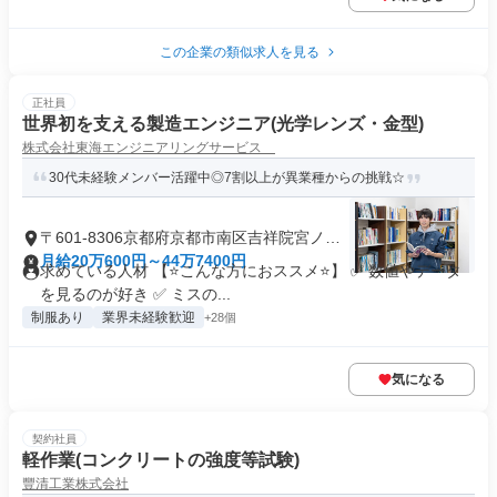
この企業の類似求人を見る
正社員
世界初を支える製造エンジニア(光学レンズ・金型)
株式会社東海エンジニアリングサービス
30代未経験メンバー活躍中◎7割以上が異業種からの挑戦☆
〒601-8306京都府京都市南区吉祥院宮ノ西
町
月給20万600円～44万7400円
求めている人材 【⭐こんな方におススメ⭐】 ✅ 数値やデータ
を見るのが好き ✅ ミスの...
制服あり
業界未経験歓迎
+28個
気になる
契約社員
軽作業(コンクリートの強度等試験)
豐清工業株式会社