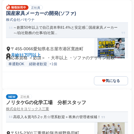
正社員
国産家具メーカーの開発(ソファ)
株式会社パモウナ
～創業50年以上で自己資本率81.4%と安定感〇国産家具メーカー
～/自社勤務の仕事/自社製...
〒455-0066愛知県名古屋市港区寛政町
月給31万円以上
応募資格 ＜必須＞ ・大卒以上 ・ソファのデザイン経験
車通勤OK
経験者歓迎
+1個
気になる
NEW
正社員
ノリタケGの化学工場 分析スタッフ
株式会社キヨリックス三重
高収入＆賞与5.2ヶ月☆理系歓迎＋将来の管理者候補！
〒515-2301三重県松阪市嬉野島田町