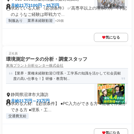
月給21万3100円～35万円
求めている人材 《必須条件》 ✅高専卒以上の理系の方 《下記
のようなご経験は即戦力で...
制服あり
業界未経験歓迎
+26個
気になる
正社員
環境測定データの分析・調査スタッフ
東海プラント分析センター株式会社
【業界・業種未経験歓迎◎理系・工学系の知識を活かして社会貢献
度の高い仕事を！】研修・教育制...
静岡県沼津市大諏訪
月給21万円～23万円
求める人材: 【必須条件】 ●PC入力ができる方 ●現場で作業が
できる方 ●理系・工...
交通費支給
気になる