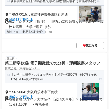
新規事業立ち上げの為募集/化学の基礎知識があれば実務経験不問
〒653-0015兵庫県神戸市長田区菅原通
月給27万円以上
求めている人材 【歓迎】 ・理系の基礎知識をお持ちの方 ・高
校や高専、大学で理系（特に...
制服あり
業界未経験歓迎
+18個
気になる
正社員
第二新卒歓迎/ 電子顕微鏡での分析・形態観察スタッフ
株式会社日東分析センター
【大学での研究・スキルを活かす】想定年収500万～630万！年休
125日＆1年間の手厚いO...
〒567-0041大阪府茨木市下穂積
月給29万円以上
応募資格 大学卒／大学院卒 【必須スキル】※下記どれか当て
はまればOK！ ・有機高分...