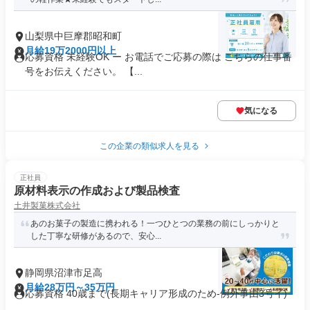
山梨県中巨摩郡昭和町
月給19万2000円以上
応募資格 未経験OK ー お電話でご応募の際は こちらの仕事番
号をお伝えください。 【...
気になる
この企業の類似求人を見る
正社員
原材料表示の作成および製品検査
土井製菓株式会社
あのお菓子の製造に携われる！一つひとつの業務の前にしっかりと
した丁寧な研修があるので、安心...
静岡県沼津市足高
月給28万円～35万円
応募資格 40歳まで(長期キャリア形成のため-例外事由3号イ)