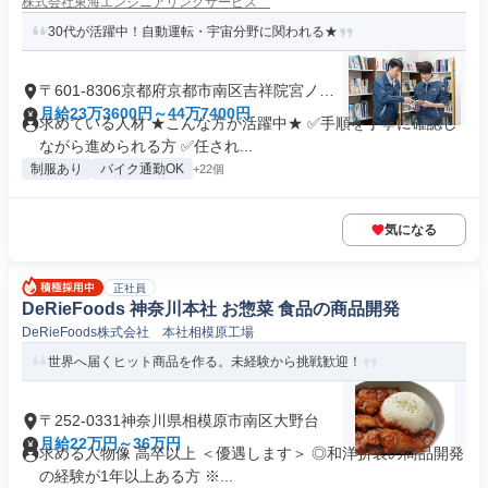
株式会社東海エンジニアリングサービス
30代が活躍中！自動運転・宇宙分野に関われる★
〒601-8306京都府京都市南区吉祥院宮ノ西
町
月給23万3600円～44万7400円
求めている人材 ★こんな方が活躍中★ ✅手順を丁寧に確認し
ながら進められる方 ✅任され...
制服あり
バイク通勤OK
+22個
気になる
正社員
DeRieFoods 神奈川本社 お惣菜 食品の商品開発
DeRieFoods株式会社 本社相模原工場
世界へ届くヒット商品を作る。未経験から挑戦歓迎！
〒252-0331神奈川県相模原市南区大野台
月給22万円～36万円
求める人物像 高卒以上 ＜優遇します＞ ◎和洋折衷の商品開発
の経験が1年以上ある方 ※...