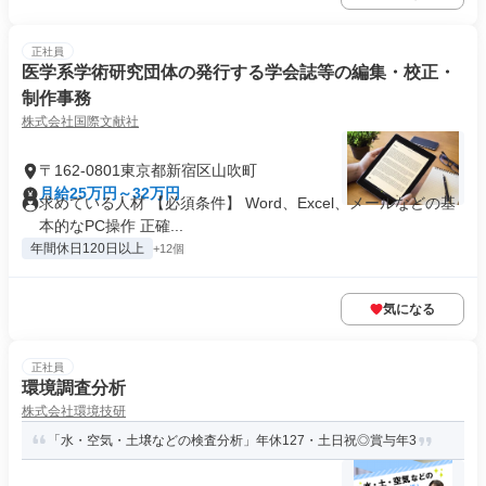
正社員
医学系学術研究団体の発行する学会誌等の編集・校正・
制作事務
株式会社国際文献社
〒162-0801東京都新宿区山吹町
月給25万円～32万円
求めている人材 【必須条件】 Word、Excel、メールなどの基
本的なPC操作 正確...
年間休日120日以上
+12個
気になる
正社員
環境調査分析
株式会社環境技研
「水・空気・土壌などの検査分析」年休127・土日祝◎賞与年3