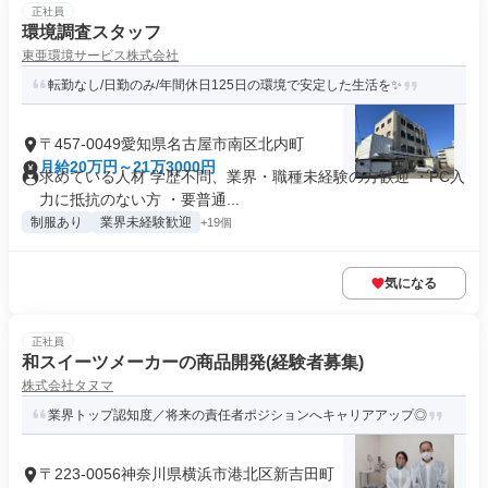
正社員
環境調査スタッフ
東亜環境サービス株式会社
転勤なし/日勤のみ/年間休日125日の環境で安定した生活を✨
〒457-0049愛知県名古屋市南区北内町
月給20万円～21万3000円
求めている人材 学歴不問、業界・職種未経験の方歓迎 ・PC入
力に抵抗のない方 ・要普通...
制服あり
業界未経験歓迎
+19個
気になる
正社員
和スイーツメーカーの商品開発(経験者募集)
株式会社タヌマ
業界トップ認知度／将来の責任者ポジションへキャリアアップ◎
〒223-0056神奈川県横浜市港北区新吉田町