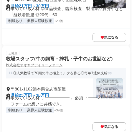
月給21万円～30万円
求めている人材 ◎食品検査、臨床検査、製造業品質分析など
└経験者歓迎 ◎20代～60...
制服あり
業界未経験歓迎
+20個
気になる
正社員
牧場スタッフ(牛の飼育・搾乳・子牛のお世話など)
株式会社オオヤブデイリーファーム
◎人気牧場で70頭の牛と極上ミルクを作る◎毎年7連休支給
〒861-1102熊本県合志市須屋
月給25万円～30万円
求めている人材 ╭━━━━━━╮ 必須 ╰━━ｖ━━━╯ ・
ファームの想いに共感でき...
制服あり
業界未経験歓迎
+39個
気になる