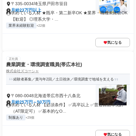
〒335-0034埼玉県戸田市笹目
月給23万円以上
求めている人材 ★既卒・第二新卒OK ★業界・職種未経験OK
【歓迎】 ◎理系大学・...
業界未経験歓迎
+22個
気になる
正社員
農業調査・環境調査職員(帯広本社)
株式会社ズコーシャ
経験者募集／賞与年2回／土日祝休／環境調査で地域を支える
〒080-0048北海道帯広市西十八条北
月給25万円～50万円
求めている人材 【必須条件】 ✅高卒以上 ✅普通自動車免許
（AT限定可） ✅基本的なO...
制服あり
+29個
気になる