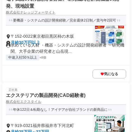
発、現地設置
株式会社ナレッジフォーサイト
要機器・システムの設計開発経験／完全週休2日制／賞与年2回可
〒152-0022東京都目黒区柿の木坂
月給30万円以上
求めている人材 ・機器・システムの設計開発経験者 ・研究機
関、大手企業の研究者と山岳現...
中途入社50％以上
+8個
気になる
正社員
エクステリアの製品開発(CAD経験者)
株式会社エクスタイル
年休122日＆転勤なし！アイデアが自社ブランドの新商品に
〒919-0321福井県福井市下河北町
月給25万円～32万円