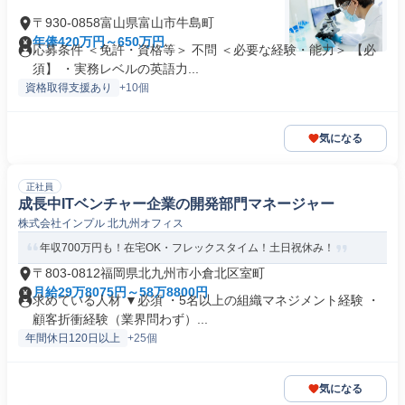
〒930-0858富山県富山市牛島町
年俸420万円～650万円
応募条件 ＜免許・資格等＞ 不問 ＜必要な経験・能力＞ 【必
須】 ・実務レベルの英語力...
資格取得支援あり
+10個
気になる
正社員
成長中ITベンチャー企業の開発部門マネージャー
株式会社インプル 北九州オフィス
年収700万円も！在宅OK・フレックスタイム！土日祝休み！
〒803-0812福岡県北九州市小倉北区室町
月給29万8075円～58万8800円
求めている人材 ▼必須 ・5名以上の組織マネジメント経験 ・
顧客折衝経験（業界問わず）...
年間休日120日以上
+25個
気になる