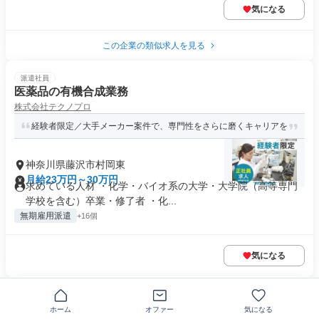
気になる
この企業の類似求人を見る
派遣社員
医薬品の有機合成業務
株式会社テクノプロ
経験者限定／大手メーカー案件で、専門性をさらに磨くキャリアを
神奈川県藤沢市村岡東
月給23万円～30万円
求めている人材 ・化学・バイオ系の大学・大学院（高等専門
学校を含む）卒業・修了者 ・化...
無期雇用派遣
+16個
気になる
正社員
研究機関での実験設備・機材管理スタッフ
ホーム
オファー
気になる