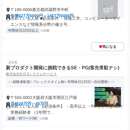
〒180-0006東京都武蔵野市中町
年俸627万6000円～1467万6000円
求めている人材 ■必須条件 ・情報工学、コンピューターサイ
エンスなど情報系分野の修士号...
年間休日120日以上
+22個
気になる
正社員
新プロダクト開発に挑戦できるSE・PG(客先常駐ナシ)
株式会社D.O.Sシステムサービス
経験者歓迎✨フレックスタイム制✨年間休日125日✨自社開発✨
〒550-0002大阪府大阪市西区江戸堀
月給28万円～45万円
求めている人材 【必須条件】 ・高卒以上 ・PGもしくはSEの
実務経験者 （1年間で...
副業・WワークOK
+23個