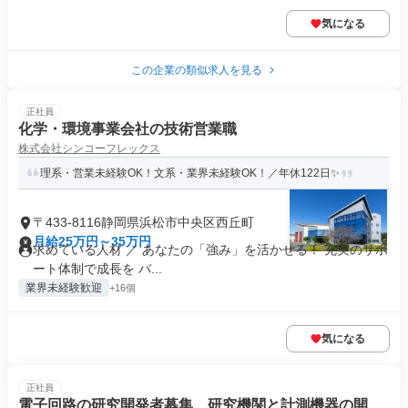
気になる
この企業の類似求人を見る
正社員
化学・環境事業会社の技術営業職
株式会社シンコーフレックス
理系・営業未経験OK！文系・業界未経験OK！／年休122日✨
〒433-8116静岡県浜松市中央区西丘町
月給25万円～35万円
求めている人材 ／ あなたの「強み」を活かせる！ 充実のサポ
ート体制で成長を バ...
業界未経験歓迎
+16個
気になる
正社員
電子回路の研究開発者募集、研究機関と計測機器の開