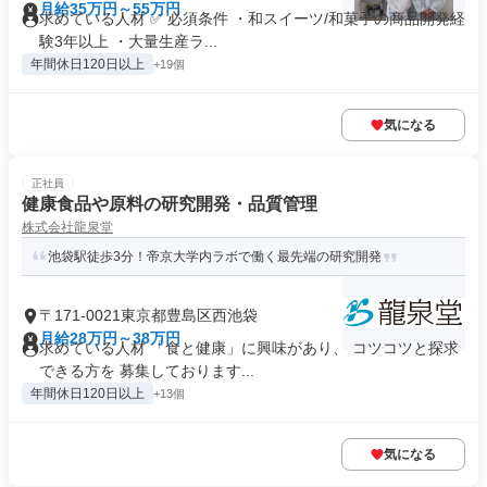
月給35万円～55万円
求めている人材 ✅ 必須条件 ・和スイーツ/和菓子の商品開発経
験3年以上 ・大量生産ラ...
年間休日120日以上
+19個
気になる
正社員
健康食品や原料の研究開発・品質管理
株式会社龍泉堂
池袋駅徒歩3分！帝京大学内ラボで働く最先端の研究開発
〒171-0021東京都豊島区西池袋
月給28万円～38万円
求めている人材 「食と健康」に興味があり、 コツコツと探求
できる方を 募集しております...
年間休日120日以上
+13個
気になる