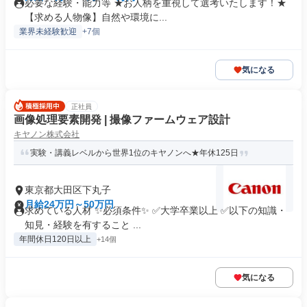
必要な経験・能力等 ★お人柄を重視して選考いたします！★
【求める人物像】自然や環境に...
業界未経験歓迎
+7個
気になる
正社員
画像処理要素開発 | 撮像ファームウェア設計
キヤノン株式会社
実験・講義レベルから世界1位のキヤノンへ★年休125日
東京都大田区下丸子
月給24万円～50万円
求めている人材 ✨必須条件✨ ✅大学卒業以上 ✅以下の知識・
知見・経験を有すること ...
年間休日120日以上
+14個
気になる