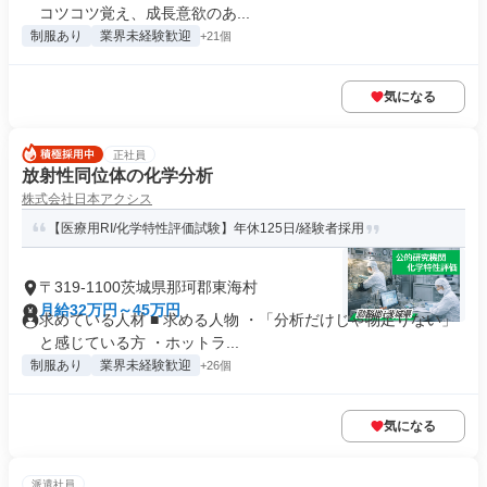
コツコツ覚え、成長意欲のあ...
制服あり
業界未経験歓迎
+21個
気になる
正社員
放射性同位体の化学分析
株式会社日本アクシス
【医療用RI/化学特性評価試験】年休125日/経験者採用
〒319-1100茨城県那珂郡東海村
月給32万円～45万円
求めている人材 ■ 求める人物 ・「分析だけじゃ物足りない」
と感じている方 ・ホットラ...
制服あり
業界未経験歓迎
+26個
気になる
派遣社員