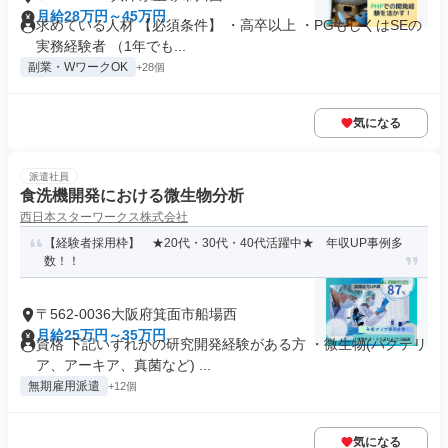
月給28万円～45万円
求めている人材 【必須条件】 ・高卒以上 ・PGもしくはSEの
実務経験者 （1年でも...
副業・WワークOK
+28個
気になる
派遣社員
食洗機開発における微生物分析
西日本スターワークス株式会社
【経験者採用枠】 ★20代・30代・40代活躍中★ 年収UP事例多
数！！
〒562-0036大阪府箕面市船場西
月給25万円～35万円
資格 下記いずれかの研究開発経験がある方 ・微生物(バクテリ
ア、アーキア、真菌など) ...
無期雇用派遣
+12個
気になる