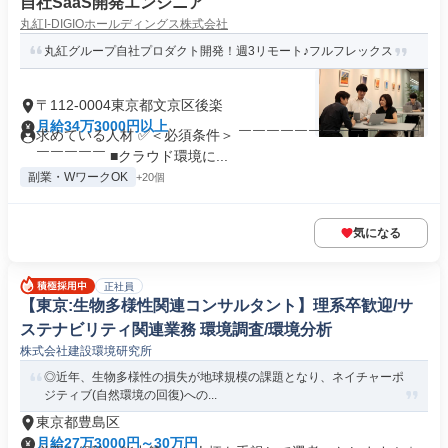
自社SaaS開発エンジニア
丸紅I-DIGIOホールディングス株式会社
丸紅グループ自社プロダクト開発！週3リモート♪フルフレックス
〒112-0004東京都文京区後楽
月給34万3000円以上
求めている人材 ✅＜必須条件＞ ￣￣￣￣￣￣￣￣￣￣￣￣￣
￣￣￣￣￣ ■クラウド環境に...
副業・WワークOK
+20個
気になる
正社員
【東京:生物多様性関連コンサルタント】理系卒歓迎/サ
ステナビリティ関連業務 環境調査/環境分析
株式会社建設環境研究所
◎近年、生物多様性の損失が地球規模の課題となり、ネイチャーポ
ジティブ(自然環境の回復)への...
東京都豊島区
月給27万3000円～30万円