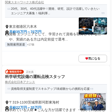
関東スターワークス株式会社
20代、30代、40代活躍中！開発、研究、設計で活躍していきたい
エンジニア大募集！/福利厚...
東京都港区六本木
月給35万円～70万円
資格 エンジニアとして、学習されて資格を取得している方
や、実績のある方は内定前提で選考...
無期雇用派遣
+17個
気になる
正社員
科学研究設備の運転点検スタッフ
株式会社日本アクシス
資格取得支援制度でスキルアップ/未経験からの挑戦を応援
〒319-1100茨城県那珂郡東海村
月給22万円～35万円
求めている人材 ■ こんな方が活躍できます ・初めての技術も