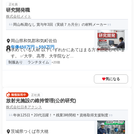
正社員
研究開発職
株式会社メイト
岡山/転勤なし 賞与年3回（実績７カ月分）の材料メーカー
岡山県和気郡和気町佐伯
年俸450万円～550万円
求めている人材 以下いずれかにあてはまる方を想定していま
す。 ✅大学、高専、大学院など...
制服あり
ランチタイム
+20個
気になる
正社員
放射光施設の維持管理(公的研究)
株式会社日本アクシス
年休125日＊20代活躍！＊残業3時間程＊資格取得支援制度
茨城県つくば市大穂