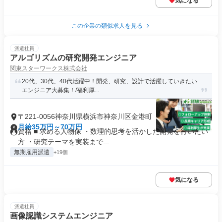
気になる
この企業の類似求人を見る
派遣社員
アルゴリズムの研究開発エンジニア
関東スターワークス株式会社
20代、30代、40代活躍中！開発、研究、設計で活躍していきたい
エンジニア大募集！/福利厚...
〒221-0056神奈川県横浜市神奈川区金港町
月給35万円～70万円
資格 ■ 求める人物像 ・数理的思考を活かした開発を行いたい
方 ・研究テーマを実装まで...
無期雇用派遣
+19個
気になる
派遣社員
画像認識システムエンジニア