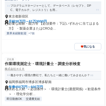
プログラムマネージャーとして、データベース（レセプト、DP
C、電子カルテ、レジストリ）を用...
東京都新宿区
月給38万円～61万3000円
必要な経験・能力等 【必須要件：下記いずれかに当てはまる
方】 ・製薬企業またはCRO企...
業界未経験歓迎
+7個
気になる
正社員
作業環境測定士・環境計量士・調査分析検査
株式会社ＨＥＲ
働きやすい環境の弊社で、私たちと一緒に働いてみませんか？
福岡県福岡市博多区博多駅南
年俸450万円～600万円
求める人材: ＜必須条件＞ ・環境計量士(濃度関係) ＜歓迎条件
＞ ・理化学分析...
即日勤務OK
交通費支給