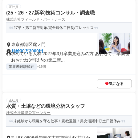
正社員
(25・26・27新卒)技術コンサル・調査職
株式会社フィールド・パートナーズ
27卒・第二新卒対象/完全週休二日制/フレックス
東京都港区虎ノ門
月給30万3000円
求めている人材 2027年3月卒業見込みの方 あわせて、卒業後
おおむね3年以内の第二新...
業界未経験歓迎
+15個
気になる
正社員
水質・土壌などの環境分析スタッフ
株式会社環境公害センター
未経験から環境を守る仕事！意欲重視！男女活躍中◎土日祝休み
〒463-0808愛知県名古屋市守山区花咲台