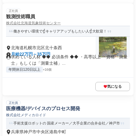
正社員
観測技術職員
株式会社北海道気象技術センター
働きやすい環境で☝️キャリアアップもしたい人☝️大歓迎！
北海道札幌市北区北十条西
月給22万円～35万円
求めている人材 ◆◆ 必須条件 ◆◆ ・高専以上 ・資格「測量
士」もしくは「測量士補」...
年間休日120日以上
+16個
気になる
正社員
医療機器/デバイスのプロセス開発
株式会社メディカロイド
手術支援ロボットの 国産メーカー／大手企業の合弁会社／神戸市
兵庫県神戸市中央区港島中町