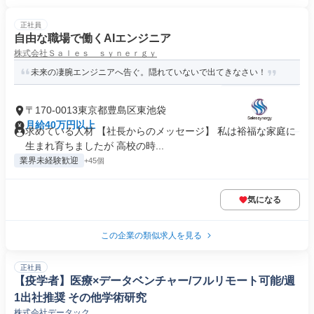
正社員
自由な職場で働くAIエンジニア
株式会社Ｓａｌｅｓ ｓｙｎｅｒｇｙ
未来の凄腕エンジニアへ告ぐ。隠れていないで出てきなさい！
〒170-0013東京都豊島区東池袋
月給40万円以上
求めている人材 【社長からのメッセージ】 私は裕福な家庭に
生まれ育ちましたが 高校の時...
業界未経験歓迎
+45個
気になる
この企業の類似求人を見る
正社員
【疫学者】医療×データベンチャー/フルリモート可能/週
1出社推奨 その他学術研究
株式会社データック