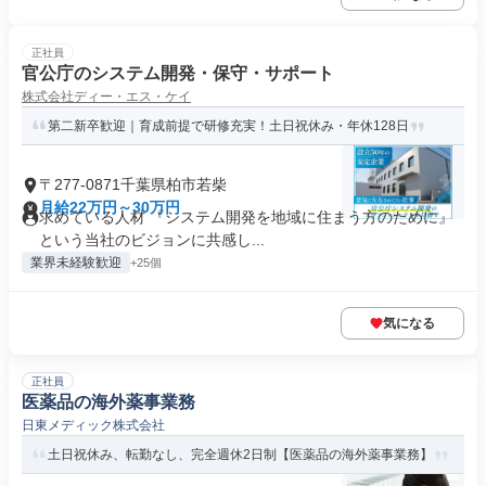
正社員
官公庁のシステム開発・保守・サポート
株式会社ディー・エス・ケイ
第二新卒歓迎｜育成前提で研修充実！土日祝休み・年休128日
〒277-0871千葉県柏市若柴
月給22万円～30万円
求めている人材 『システム開発を地域に住まう方のために』
という当社のビジョンに共感し...
業界未経験歓迎
+25個
気になる
正社員
医薬品の海外薬事業務
日東メディック株式会社
土日祝休み、転勤なし、完全週休2日制【医薬品の海外薬事業務】