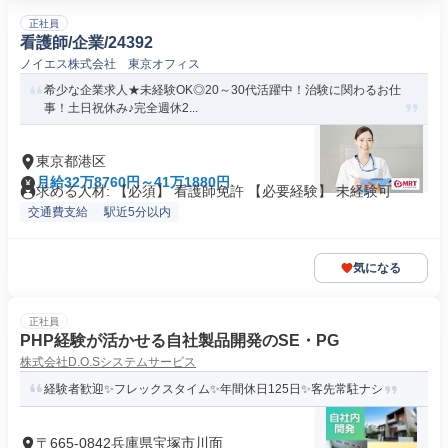
正社員
看護師/企業/24392
ノイエス株式会社 東京オフィス
希少な企業求人★未経験OK◎20～30代活躍中！治験に関わるお仕
事！土日祝休み♪完全週休2...
東京都港区
月給32万8760円～41万1880円
求める人材: 【必須】 看護師免許 【必要経験】 未経験可
交通費支給
駅近5分以内
気になる
正社員
PHP経験が活かせる自社製品開発のSE・PG
株式会社D.O.Sシステムサービス
経験者歓迎✨フレックスタイム✨年間休日125日✨客先常駐ナシ
〒665-0842兵庫県宝塚市川面