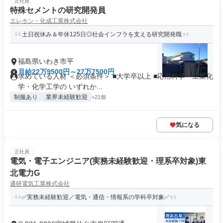
正社員
特殊セメントの研究開発員
エレホン・化成工業株式会社
土日祝休み＆年休125日◎社会インフラを支える研究開発職
福島県いわき市平
月給22万9500円～27万7500円
求めている人材 ＜必須条件＞ ■大学卒以上 ■応用科学・工業化
学・化学工学の いずれか...
制服あり
業界未経験歓迎
+21個
気になる
正社員
電気・電子エンジニア(実務未経験歓迎・理系卒対象)東
北電力G
通研電気工業株式会社
✅️実務未経験歓迎／電気・通信・情報系の学科卒対象✅️