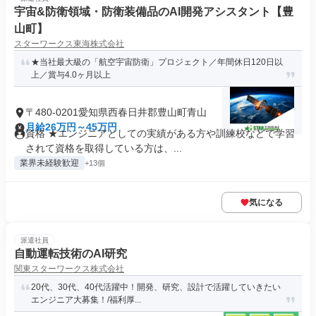
宇宙&防衛領域・防衛装備品のAI開発アシスタント【豊
山町】
スターワークス東海株式会社
★当社最大級の「航空宇宙防衛」プロジェクト／年間休日120日以
上／賞与4.0ヶ月以上
〒480-0201愛知県西春日井郡豊山町青山
月給26万円～45万円
資格 ★エンジニアとしての実績がある方や訓練校などで学習
されて資格を取得している方は、...
業界未経験歓迎
+13個
気になる
派遣社員
自動運転技術のAI研究
関東スターワークス株式会社
20代、30代、40代活躍中！開発、研究、設計で活躍していきたい
エンジニア大募集！/福利厚...