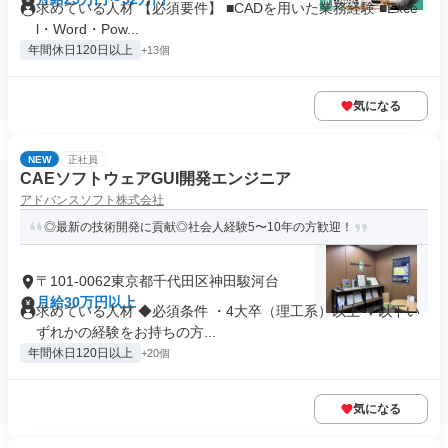
求めている人材 【必須要件】 ■CADを用いた業務経験 ■Exce
l・Word・Pow...
年間休日120日以上
+13個
気になる
NEW
正社員
CAEソフトウェアGUI開発エンジニア
アドバンスソフト株式会社
◎最新の技術開発に貢献◎社会人経験5〜10年の方歓迎！
〒101-0062東京都千代田区神田駿河台
月給30万円以上
求めている人材 ◆必須条件 ・4大卒（理工系）以上 ▼以下い
ずれかの経験をお持ちの方...
年間休日120日以上
+20個
気になる