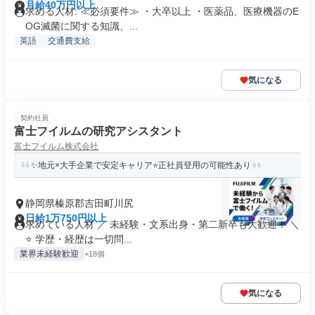
月給40万円以上
求める人材: ≪必須要件≫ ・大卒以上 ・医薬品、医療機器のE
OG滅菌に関する知識、...
英語
交通費支給
気になる
契約社員
富士フイルムの研究アシスタント
富士フイルム株式会社
✨地元×大手企業で安定キャリア⭐正社員登用の可能性あり
静岡県榛原郡吉田町川尻
日給1万750円以上
求めている人材 ／ 未経験・文系出身・第二新卒も大歓迎！ ＼
⭐ 学歴・経歴は一切問...
業界未経験歓迎
+18個
気になる