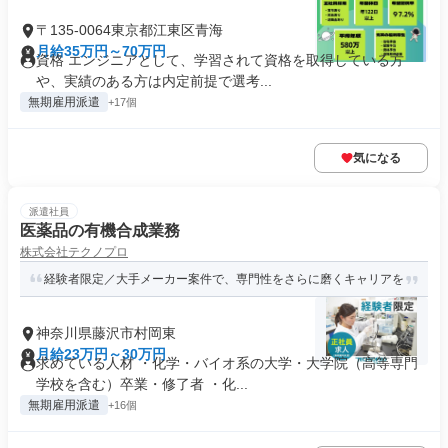
〒135-0064東京都江東区青海
月給35万円～70万円
資格 エンジニアとして、学習されて資格を取得している方
や、実績のある方は内定前提で選考...
無期雇用派遣
+17個
気になる
派遣社員
医薬品の有機合成業務
株式会社テクノプロ
経験者限定／大手メーカー案件で、専門性をさらに磨くキャリアを
神奈川県藤沢市村岡東
月給23万円～30万円
求めている人材 ・化学・バイオ系の大学・大学院（高等専門
学校を含む）卒業・修了者 ・化...
無期雇用派遣
+16個