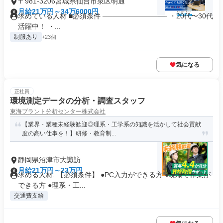
〒981-3206宮城県仙台市泉区明通
月給21万円～34万6000円
求めている人材 ■必須条件 ───────────── ・20代〜30代
活躍中！ ・...
制服あり
+23個
気になる
正社員
環境測定データの分析・調査スタッフ
東海プラント分析センター株式会社
【業界・業種未経験歓迎◎理系・工学系の知識を活かして社会貢献
度の高い仕事を！】研修・教育制...
静岡県沼津市大諏訪
月給21万円～23万円
求める人材: 【必須条件】 ●PC入力ができる方 ●現場で作業が
できる方 ●理系・工...
交通費支給