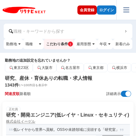
会員登録
ログイン
職種・キーワードから探す
勤務地
職種
こだわり条件
雇用形態
年収
新着のみ
1
勤務地の追加設定を忘れていませんか？
東京23区
大阪市
名古屋市
東京都
横浜市
研究、産休・育休ありの転職・求人情報
1343
件
1
〜
100
件目を表示中
関連度順
新着順
詳細表示
正社員
研究・開発エンジニア(低レイヤ・Linux・セキュリティ)
株式会社イーゲル
低レイヤから世界へ貢献。OSSや未踏領域に没頭する「研究室」