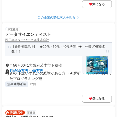
気になる
この企業の類似求人を見る
派遣社員
データサイエンティスト
西日本スターワークス株式会社
【経験者採用枠】 ★20代・30代・40代活躍中★ 年収UP事例多
数！！
〒567-0041大阪府茨木市下穂積
月給30万円～40万円
資格 下記いずれかの経験がある方 ・AI解析 ・Pythonを使用し
たプログラミング経...
無期雇用派遣
+12個
気になる
正社員