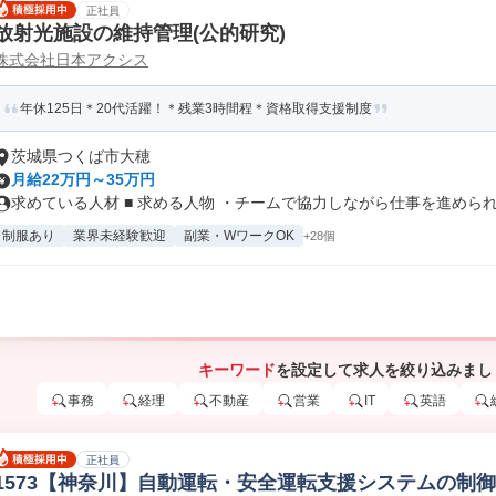
正社員
放射光施設の維持管理(公的研究)
株式会社日本アクシス
年休125日＊20代活躍！＊残業3時間程＊資格取得支援制度
茨城県つくば市大穂
月給22万円～35万円
求めている人材 ■ 求める人物 ・チームで協力しながら仕事を進められる
制服あり
業界未経験歓迎
副業・WワークOK
+28個
キーワード
を設定して求人を絞り込みまし
事務
経理
不動産
営業
IT
英語
正社員
1573【神奈川】自動運転・安全運転支援システムの制御