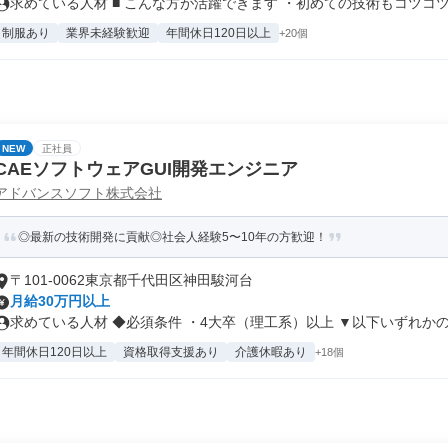
求めている人材 ■ こんな方が活躍できます ・初めての技術もコツコツ覚
制服あり
業界未経験歓迎
年間休日120日以上
+20個
NEW
正社員
CAEソフトウェアGUI開発エンジニア
アドバンスソフト株式会社
◎最新の技術開発に貢献◎社会人経験5〜10年の方歓迎！
〒101-0062東京都千代田区神田駿河台
月給30万円以上
求めている人材 ◆必須条件 ・4大卒（理工系）以上 ▼以下いずれかの.
年間休日120日以上
資格取得支援あり
介護休暇あり
+18個