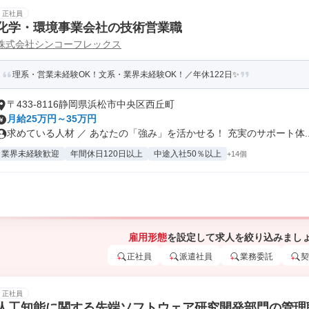
正社員
化学・環境事業会社の技術営業職
株式会社シンコーフレックス
理系・営業未経験OK！文系・業界未経験OK！／年休122日✨
〒433-8116静岡県浜松市中央区西丘町
月給25万円～35万円
求めている人材 ／ あなたの「強み」を活かせる！ 充実のサポート体..
業界未経験歓迎
年間休日120日以上
中途入社50％以上
+14個
雇用形態
を設定して求人を絞り込みまし
正社員
派遣社員
業務委託
契
正社員
人工知能に関する先端ソフトウェア研究開発部門の管理