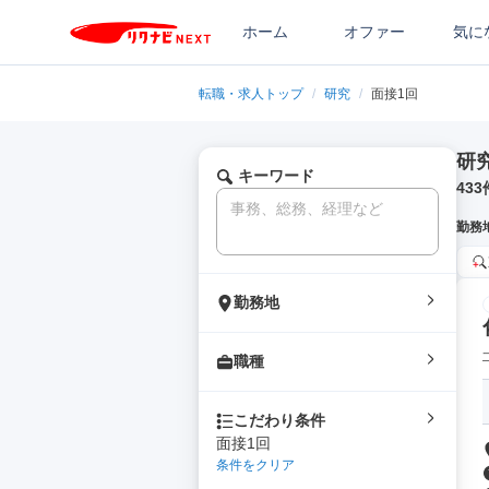
ホーム
オファー
気に
転職・求人トップ
/
研究
/
面接1回
研
キーワード
433
勤務
勤務地
職種
こだわり条件
面接1回
条件をクリア