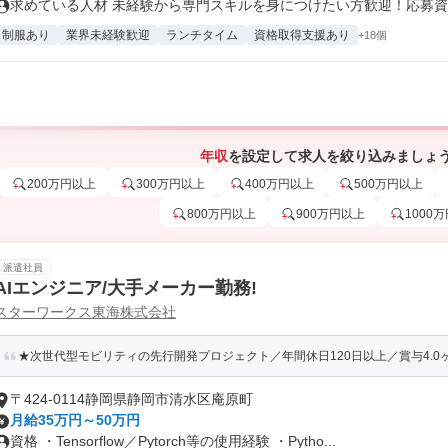
求めている人材 未経験から専門スキルを身につけたい方歓迎！応募資格
制服あり
業界未経験歓迎
ランチタイム
資格取得支援あり
+18個
年収
を設定して求人を絞り込みましょ
200万円以上
300万円以上
400万円以上
500万円以上
800万円以上
900万円以上
1000
派遣社員
AIエンジニア/大手メーカー勤務!
スターワークス東海株式会社
★次世代型モビリティの先行開発プロジェクト／年間休日120日以上／賞与4.0
〒424-0114静岡県静岡市清水区庵原町
月給35万円～50万円
資格 ・Tensorflow／Pytorch等の使用経験 ・Pytho...