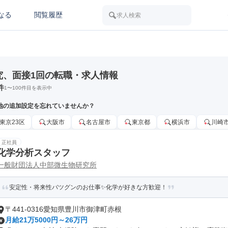
なる
閲覧履歴
求人検索
究、面接1回の転職・求人情報
件
1
〜
100
件目を表示中
地の追加設定を忘れていませんか？
東京23区
大阪市
名古屋市
東京都
横浜市
川崎
正社員
化学分析スタッフ
一般財団法人中部微生物研究所
安定性・将来性バツグンのお仕事✨化学が好きな方歓迎！
〒441-0316愛知県豊川市御津町赤根
月給21万5000円～26万円