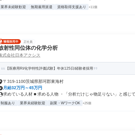
業界未経験歓迎
無期雇用派遣
資格取得支援あり
+11個
正社員
放射性同位体の化学分析
株式会社日本アクシス
【医療用RI/化学特性評価試験】年休125日/経験者採用
〒319-1100茨城県那珂郡東海村
月給32万円～45万円
求めている人材 ■ 求める人物 ・「分析だけじゃ物足りない」と感じてい
制服あり
業界未経験歓迎
副業・WワークOK
+25個