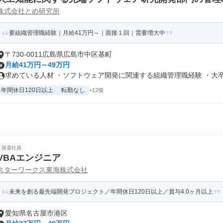
株式会社とめ研究所
要組織管理職経験｜月給41万円～｜面接１回｜需要増大中
〒730-0011広島県広島市中区基町
月給41万円～49万円
求めている人材 ・ソフトウェア開発に関連する組織管理職経験 ・大卒以
年間休日120日以上
転勤なし
+12個
派遣社員
VBAエンジニア
スターワークス東海株式会社
未来を創る最先端開発プロジェクト／年間休日120日以上／賞与4.0ヶ月以上
愛知県名古屋市港区