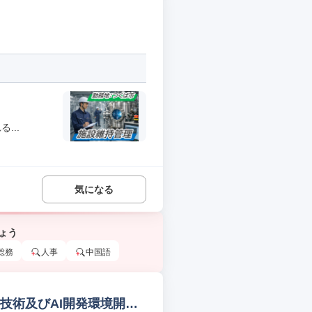
...
気になる
ょう
総務
人事
中国語
技術及びAI開発環境開発