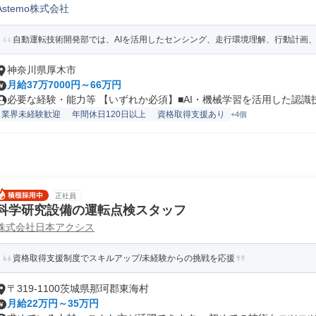
Astemo株式会社
その他組込/制御設計/開発
自動運転技術開発部では、AIを活用したセンシング、走行環境理解、行動計画、及び
神奈川県厚木市
月給37万7000円～66万円
必要な経験・能力等 【いずれか必須】■AI・機械学習を活用した認識技術
業界未経験歓迎
年間休日120日以上
資格取得支援あり
+4個
正社員
科学研究設備の運転点検スタッフ
株式会社日本アクシス
資格取得支援制度でスキルアップ/未経験からの挑戦を応援
〒319-1100茨城県那珂郡東海村
月給22万円～35万円