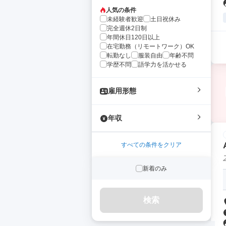
人気の条件
未経験者歓迎
土日祝休み
完全週休2日制
年間休日120日以上
在宅勤務（リモートワーク）OK
転勤なし
服装自由
年齢不問
学歴不問
語学力を活かせる
雇用形態
年収
すべての条件をクリア
新着のみ
検索