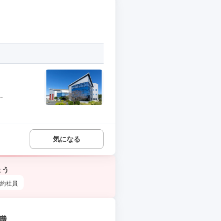
.
気になる
ょう
約社員
職