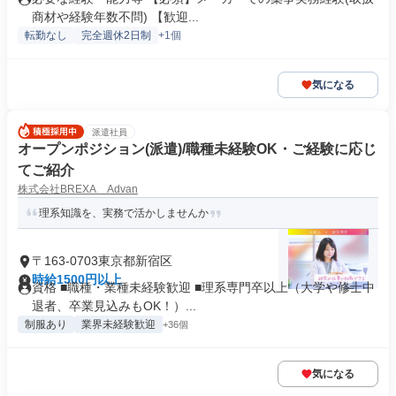
商材や経験年数不問) 【歓迎...
転勤なし
完全週休2日制
+1個
気になる
派遣社員
オープンポジション(派遣)/職種未経験OK・ご経験に応じ
てご紹介
株式会社BREXA Advan
理系知識を、実務で活かしませんか
〒163-0703東京都新宿区
時給1500円以上
資格 ■職種・業種未経験歓迎 ■理系専門卒以上（大学や修士中
退者、卒業見込みもOK！）...
制服あり
業界未経験歓迎
+36個
気になる