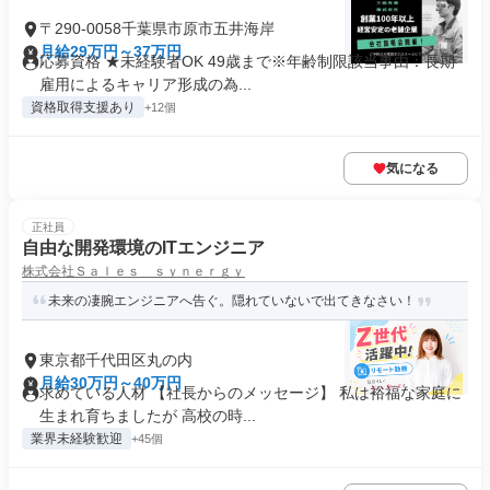
〒290-0058千葉県市原市五井海岸
月給29万円～37万円
応募資格 ★未経験者OK 49歳まで※年齢制限該当事由：長期
雇用によるキャリア形成の為...
資格取得支援あり
+12個
気になる
正社員
自由な開発環境のITエンジニア
株式会社Ｓａｌｅｓ ｓｙｎｅｒｇｙ
未来の凄腕エンジニアへ告ぐ。隠れていないで出てきなさい！
東京都千代田区丸の内
月給30万円～40万円
求めている人材 【社長からのメッセージ】 私は裕福な家庭に
生まれ育ちましたが 高校の時...
業界未経験歓迎
+45個