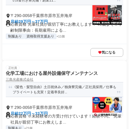
の3食付き寮完備！創業11...
〒290-0058千葉県市原市五井海岸
月給29万円～37万円
応募資格 先輩社員が親切丁寧にお教えします！ 49歳まで※年
齢制限事由：長期雇用による...
制服あり
資格取得支援あり
+11個
気になる
正社員
化学工場における屋外設備保守メンテナンス
三島光産株式会社
《髪色・髪型自由》土日祝休み／独身寮完備／正社員採用／仕事も
プライベートも充実！定着率良好...
〒290-0058千葉県市原市五井海岸
月給22万円～33万円
応募資格 ※未経験者の方受け付けています！経験不問。 先輩
社員が親切丁寧にお教えしま...
制服あり
+21個