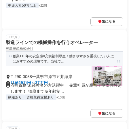
中途入社50％以上
+22個
気になる
正社員
製造ラインでの機械操作を行うオペレーター
三島光産株式会社
創業110年の安定感×充実福利厚生！働きやすさを重視したい人に
はおすすめの環境です。当社で...
〒290-0058千葉県市原市五井海岸
月給29万円～37万円
応募資格 未経験者の方活躍中！ 先輩社員が親切丁寧にお教え
します！ 49歳まで※年齢制...
制服あり
資格取得支援あり
+13個
気になる
正社員