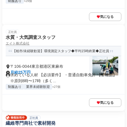
制服あり
+29個
気になる
正社員
水質・大気調査スタッフ
エイト株式会社
【柏市/未経験歓迎】環境測定スタッフ◆平均15時終業◆正社員
〒106-0044東京都港区東麻布
月給25万円
求めている人材 【必須要件】 ・普通自動車免許 【要確認】
※原則8時〜17時（多く...
制服あり
業界未経験歓迎
+27個
気になる
正社員
繊維専門商社で素材開発