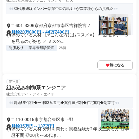
株式会社東海エンジニアリングサービス
30代未経験メンバー活躍中◎7割以上が異業種からの挑戦☆
〒601-8306京都府京都市南区吉祥院宮ノ西
町
月給20万600円～44万7400円
求めている人材 【⭐こんな方におススメ⭐】 ✅ 数値やデータ
を見るのが好き ✅ ミスの...
制服あり
業界未経験歓迎
+28個
気になる
正社員
組み込み制御系エンジニア
株式会社アイ・ディ・エイチ
前給UP保証◆一律83％還元◆案件選択制◆在宅9割◆副業可
〒110-0015東京都台東区東上野
月給35万円～137万円
求めている人材 分野を問わず実務経験が1年以上ある方 ◎学
歴不問 ◎20代～60代ま...