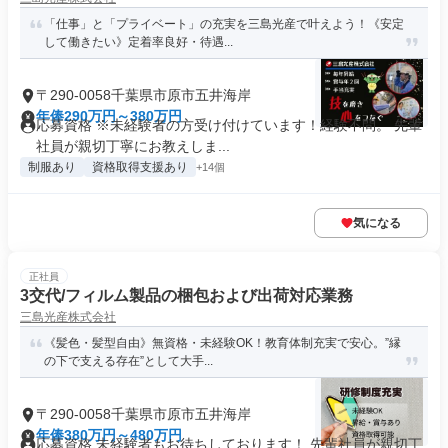
「仕事」と「プライベート」の充実を三島光産で叶えよう！《安定
して働きたい》定着率良好・待遇...
〒290-0058千葉県市原市五井海岸
年俸290万円～380万円
応募資格 ※未経験者の方受け付けています！経験不問。 先輩
社員が親切丁寧にお教えしま...
制服あり
資格取得支援あり
+14個
気になる
正社員
3交代/フィルム製品の梱包および出荷対応業務
三島光産株式会社
《髪色・髪型自由》無資格・未経験OK！教育体制充実で安心。”縁
の下で支える存在”として大手...
〒290-0058千葉県市原市五井海岸
年俸380万円～480万円
応募資格 未経験者もお待ちしております！ 先輩社員が親切丁