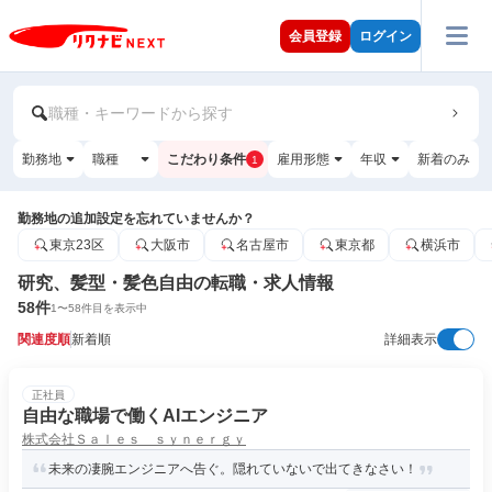
会員登録
ログイン
職種・キーワードから探す
勤務地
職種
こだわり条件
雇用形態
年収
新着のみ
1
勤務地の追加設定を忘れていませんか？
東京23区
大阪市
名古屋市
東京都
横浜市
研究、髪型・髪色自由の転職・求人情報
58
件
1
〜
58
件目を表示中
関連度順
新着順
詳細表示
正社員
自由な職場で働くAIエンジニア
株式会社Ｓａｌｅｓ ｓｙｎｅｒｇｙ
未来の凄腕エンジニアへ告ぐ。隠れていないで出てきなさい！