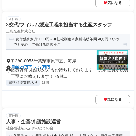
気になる
正社員
3交代/フィルム製造工程を担当する生産スタッフ
三島光産株式会社
3食付独身寮月5000円～◆社宅制度＆家賃補助年間50万円！いつ
でも安心して働ける環境をご...
〒290-0058千葉県市原市五井海岸
月給29万円～37万円
応募資格 未経験の方もお待ちしております！ 先輩社員が親切
丁寧にお教えします！ 49歳...
資格取得支援あり
+18個
気になる
正社員
人事・企画/介護施設運営
社会福祉法人ふきのとうの会