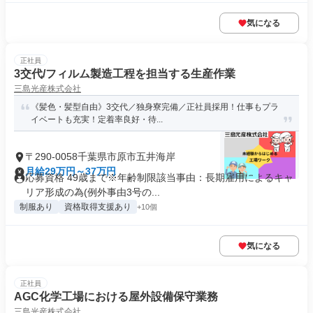
気になる
正社員
3交代/フィルム製造工程を担当する生産作業
三島光産株式会社
《髪色・髪型自由》3交代／独身寮完備／正社員採用！仕事もプラ
イベートも充実！定着率良好・待...
〒290-0058千葉県市原市五井海岸
月給29万円～37万円
応募資格 49歳まで※年齢制限該当事由：長期雇用によるキャ
リア形成の為(例外事由3号の...
制服あり
資格取得支援あり
+10個
気になる
正社員
AGC化学工場における屋外設備保守業務
三島光産株式会社