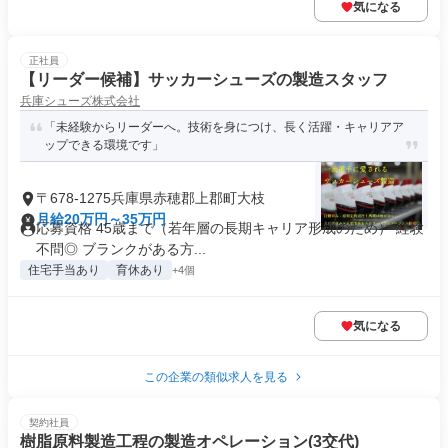
気になる
正社員
【リーダー候補】サッカーシューズの製造スタッフ
兵庫シューズ株式会社
「未経験からリーダーへ。技術を身につけ、長く活躍・キャリアア
ップできる環境です」
〒678-1275兵庫県赤穂郡上郡町大枝
月給20万円～35万円
応募資格 45歳まで（若年層の長期キャリア形成のため） 経験
不問◎ ブランクがある方...
住宅手当あり
育休あり
+4個
気になる
この企業の類似求人を見る
契約社員
樹脂原料製造工程の製造オペレーション(3交代)