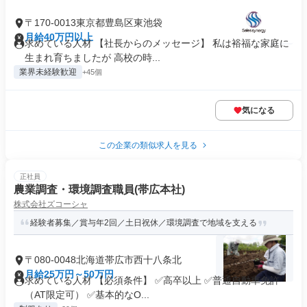
〒170-0013東京都豊島区東池袋
月給40万円以上
求めている人材 【社長からのメッセージ】 私は裕福な家庭に
生まれ育ちましたが 高校の時...
業界未経験歓迎
+45個
気になる
この企業の類似求人を見る
正社員
農業調査・環境調査職員(帯広本社)
株式会社ズコーシャ
経験者募集／賞与年2回／土日祝休／環境調査で地域を支える
〒080-0048北海道帯広市西十八条北
月給25万円～50万円
求めている人材 【必須条件】 ✅高卒以上 ✅普通自動車免許
（AT限定可） ✅基本的なO...