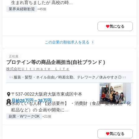
生まれ育ちましたが 高校の時...
業界未経験歓迎
+45個
気になる
この企業の類似求人を見る
正社員
プロテイン等の商品企画担当(自社ブランド )
株式会社Ｕｌｔｉｍａｔｅ Ｌｉｆｅ
服装・髪型・ネイル自由／時差出勤、テレワーク／休みやすさ◎
〒537-0022大阪府大阪市東成区中本
月給26万円～36万円
求めている人材 【必須要件】 ・消費財（食品・健康食品・化
粧品など）の 企画や開発に...
副業・WワークOK
+21個
気になる