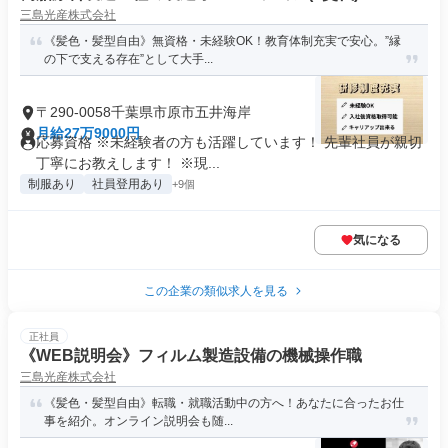
三島光産株式会社
《髪色・髪型自由》無資格・未経験OK！教育体制充実で安心。”縁
の下で支える存在”として大手...
〒290-0058千葉県市原市五井海岸
月給27万9000円
応募資格 ※未経験者の方も活躍しています！ 先輩社員が親切
丁寧にお教えします！ ※現...
制服あり
社員登用あり
+9個
気になる
この企業の類似求人を見る
正社員
《WEB説明会》フィルム製造設備の機械操作職
三島光産株式会社
《髪色・髪型自由》転職・就職活動中の方へ！あなたに合ったお仕
事を紹介。オンライン説明会も随...