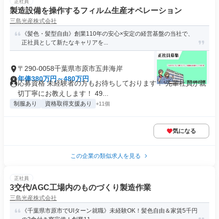
正社員
製造設備を操作するフィルム生産オペレーション
三島光産株式会社
《髪色・髪型自由》創業110年の安心×安定の経営基盤の当社で、
正社員として新たなキャリアを...
〒290-0058千葉県市原市五井海岸
年俸380万円～480万円
応募資格 未経験者の方もお待ちしております！ 先輩社員が親
切丁寧にお教えします！ 49...
制服あり
資格取得支援あり
+11個
気になる
この企業の類似求人を見る
正社員
3交代/AGC工場内のものづくり製造作業
三島光産株式会社
《千葉県市原市でUIターン就職》未経験OK！髪色自由＆家賃5千円