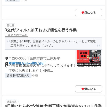
気になる
正社員
3交代/フィルム加工および梱包を行う作業
三島光産株式会社
創業から110年、世界的メーカーのビジネスパートナーとして製造
工程を担っている当社。ものづ...
〒290-0058千葉県市原市五井海岸
年俸380万円～480万円
応募資格 未経験の方もお待ちしております！ 先輩社員が親切
丁寧にお教えします！ 49歳...
資格取得支援あり
+18個
気になる
派遣社員
4日働いたら必ず2連休/飲料工場で包装資材のセット作業