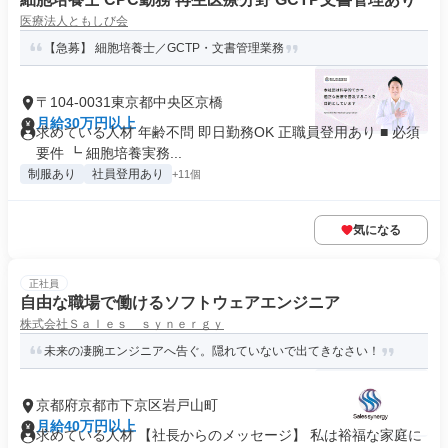
医療法人ともしび会
【急募】 細胞培養士／GCTP・文書管理業務
〒104-0031東京都中央区京橋
月給30万円以上
求めている人材 年齢不問 即日勤務OK 正職員登用あり ■ 必須
要件 ┗ 細胞培養実務...
制服あり
社員登用あり
+11個
気になる
正社員
自由な職場で働けるソフトウェアエンジニア
株式会社Ｓａｌｅｓ ｓｙｎｅｒｇｙ
未来の凄腕エンジニアへ告ぐ。隠れていないで出てきなさい！
京都府京都市下京区岩戸山町
月給40万円以上
求めている人材 【社長からのメッセージ】 私は裕福な家庭に