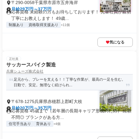
〒290-0058千葉県市原市五井海岸
月給29万円～37万円
応募資格 未経験の方もお待ちしております！ 先輩社員が親切
丁寧にお教えします！ 49歳...
制服あり
資格取得支援あり
+11個
気になる
正社員
サッカースパイク製造
兵庫シューズ株式会社
足元から、プレーを支える！！丁寧な作業が、最高の一足を生む。
日勤で、安定。無理なく続けられ...
〒678-1275兵庫県赤穂郡上郡町大枝
月給20万円～35万円
応募資格 45歳まで（若年層の長期キャリア形成のため） 経験
不問◎ ブランクがある方...
住宅手当あり
育休あり
+4個