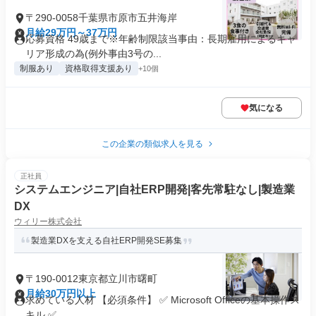
〒290-0058千葉県市原市五井海岸
月給29万円～37万円
応募資格 49歳まで※年齢制限該当事由：長期雇用によるキャ
リア形成の為(例外事由3号の...
制服あり
資格取得支援あり
+10個
気になる
この企業の類似求人を見る
正社員
システムエンジニア|自社ERP開発|客先常駐なし|製造業
DX
ウィリー株式会社
製造業DXを支える自社ERP開発SE募集
〒190-0012東京都立川市曙町
月給30万円以上
求めている人材 【必須条件】 ✅ Microsoft Officeの基本操作ス
キル ✅...