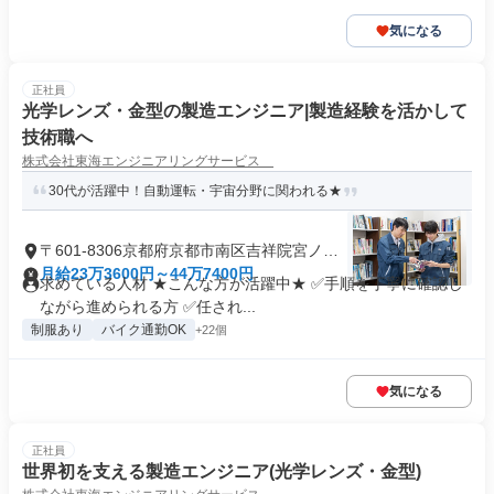
気になる
正社員
光学レンズ・金型の製造エンジニア|製造経験を活かして
技術職へ
株式会社東海エンジニアリングサービス
30代が活躍中！自動運転・宇宙分野に関われる★
〒601-8306京都府京都市南区吉祥院宮ノ西
町
月給23万3600円～44万7400円
求めている人材 ★こんな方が活躍中★ ✅手順を丁寧に確認し
ながら進められる方 ✅任され...
制服あり
バイク通勤OK
+22個
気になる
正社員
世界初を支える製造エンジニア(光学レンズ・金型)