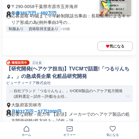
〒290-0058千葉県市原市五井海岸
年俸380万円～480万円
応募資格 49歳まで※年齢制限該当事由：長期雇用によるキャ
リア形成の為(例外事由3号の...
制服あり
資格取得支援あり
+10個
気になる
正社員
【研究開発(ヘアケア担当)】TVCMで話題!「つるりんち
ょ。」の急成長企業 化粧品研究開発
ビューティードア株式会社
自社ブランド「つるりんちょ。」やOEM製品のヘアケア処方開発
(原料選定～試作～評価)をお任...
大阪府富田林市
月給32万円～57万2000円
必要な経験・能力等 【必須】メーカーでのヘアケア製品の処
方開発経験(処方組み～試作・評...
業界未経験歓迎
転勤なし
+2個
ホーム
オファー
気になる