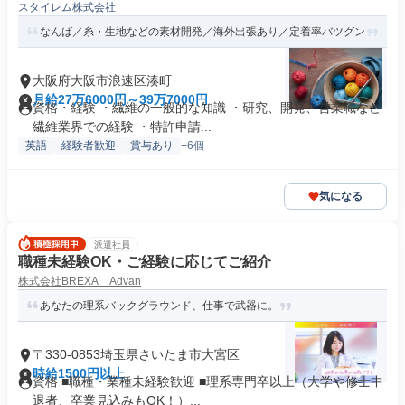
スタイレム株式会社
なんば／糸・生地などの素材開発／海外出張あり／定着率バツグン
大阪府大阪市浪速区湊町
月給27万6000円～39万7000円
資格・経験 ・繊維の一般的な知識 ・研究、開発、営業職など
繊維業界での経験 ・特許申請...
英語
経験者歓迎
賞与あり
+6個
気になる
派遣社員
職種未経験OK・ご経験に応じてご紹介
株式会社BREXA Advan
あなたの理系バックグラウンド、仕事で武器に。
〒330-0853埼玉県さいたま市大宮区
時給1500円以上
資格 ■職種・業種未経験歓迎 ■理系専門卒以上（大学や修士中
退者、卒業見込みもOK！）...