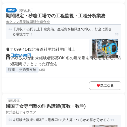
NEW
契約社員
期間限定・砂糖工場での工程監視・工程分析業務
ホクレン農業協同組合連合会
【月収36万円以上】寮完備。生活費を極限まで抑え、貯金に回せ
る環境です！
〒099-4143北海道斜里郡斜里町川上
日給9490円
求める人物像 未経験者応募OK 冬の農閑期を有効活用したい方
短期間でまとまった貯金を...
短期
交通費支給
+3個
気になる
業務委託
帰国子女専門塾の理系講師(算数・数学)
株式会社アイウエア
未経験大歓迎✨週3日～勤務OK✨旅人算・つるかめ算が分かる方