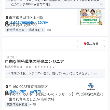
住宅手当・扶養手当あり◆社会福祉法人本部スタッフ募集★栄養満
点のランチ400円★賞与年2回...
東京都世田谷区上用賀
月給21万9800円～30万円
必要資格 資格不問
住宅手当あり
退職金あり
+4個
気になる
正社員
自由な開発環境の開発エンジニア
株式会社Ｓａｌｅｓ ｓｙｎｅｒｇｙ
未来の凄腕エンジニアへ告ぐ。隠れていないで出てきなさい！
〒160-0023東京都新宿区
月給30万円～40万円
求めている人材 【社長からのメッセージ】 私は裕福な家庭に
生まれ育ちましたが 高校の時...
業界未経験歓迎
+45個