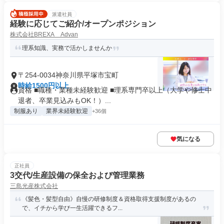
派遣社員
経験に応じてご紹介/オープンポジション
株式会社BREXA Advan
理系知識、実務で活かしませんか
〒254-0034神奈川県平塚市宝町
時給1500円以上
資格 ■職種・業種未経験歓迎 ■理系専門卒以上（大学や修士中
退者、卒業見込みもOK！）...
制服あり
業界未経験歓迎
+36個
気になる
正社員
3交代/生産設備の保全および管理業務
三島光産株式会社
《髪色・髪型自由》自慢の研修制度＆資格取得支援制度があるの
で、イチから学び一生活躍できるフ...