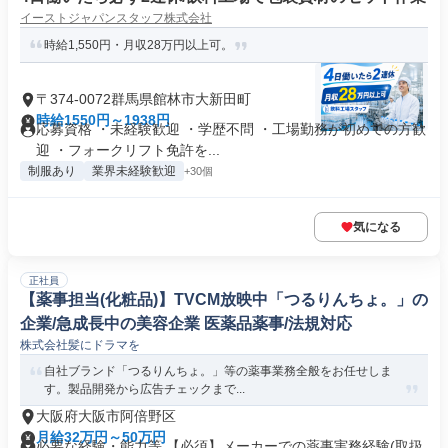
イーストジャパンスタッフ株式会社
時給1,550円・月収28万円以上可。
〒374-0072群馬県館林市大新田町
時給1550円～1938円
応募資格 ・未経験歓迎 ・学歴不問 ・工場勤務が初めての方歓
迎 ・フォークリフト免許を...
制服あり
業界未経験歓迎
+30個
気になる
正社員
【薬事担当(化粧品)】TVCM放映中「つるりんちょ。」の
企業/急成長中の美容企業 医薬品薬事/法規対応
株式会社髪にドラマを
自社ブランド「つるりんちょ。」等の薬事業務全般をお任せしま
す。製品開発から広告チェックまで...
大阪府大阪市阿倍野区
月給32万円～50万円
必要な経験・能力等 【必須】メーカーでの薬事実務経験(取扱