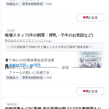
制服あり
業界未経験歓迎
+36個
気になる
正社員
牧場スタッフ(牛の飼育・搾乳・子牛のお世話など)
株式会社オオヤブデイリーファーム
◎人気牧場で70頭の牛と極上ミルクを作る◎毎年7連休支給
〒861-1102熊本県合志市須屋
月給25万円～30万円
求めている人材 ╭━━━━━━╮ 必須 ╰━━ｖ━━━╯ ・
ファームの想いに共感でき...
制服あり
業界未経験歓迎
+39個
気になる
契約社員
細胞培養士 CPC勤務 再生医療分野 GCTP文書管理あり