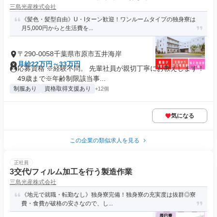
三島光産株式会社
《髪色・髪型自由》U・Iターン歓迎！ワンルームタイプの独身寮は
月5,000円からと生活費を...
〒290-0058千葉県市原市五井海岸
月給22万円～33万円
応募資格 ※経験不問。 先輩社員が親切丁寧にお教えします！
49歳まで※年齢制限該当事...
制服あり
資格取得支援あり
+12個
気になる
この企業の類似求人を見る
正社員
3交代/フィルム加工を行う製造作業
三島光産株式会社
《地元で就職・転勤なし》独身寮完備！独身寮の充実度は抜群◎寮
費・食費が破格の安さなので、し...