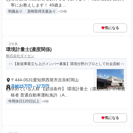
寧にお教えします！ 49歳ま...
制服あり
資格取得支援あり
+15個
気になる
正社員
環境計量士(濃度関係)
株式会社ダイセン
【新規事業立ち上げメンバー募集】環境分野のプロとして社会貢献
〒444-0531愛知県西尾市吉良町岡山
月給25万円～37万円
求めている人材 【必須条件】 環境計量士（濃度関係）の有資
格者 普通自動車運転免許（A...
年間休日120日以上
+9個
気になる