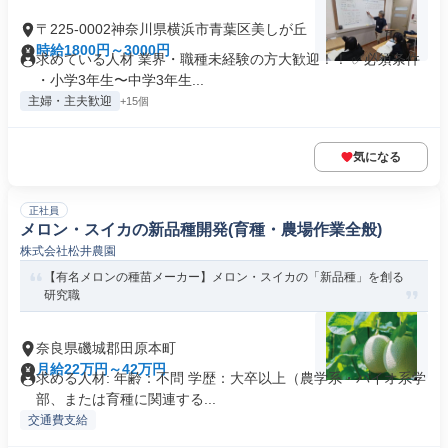
〒225-0002神奈川県横浜市青葉区美しが丘
時給1800円～3000円
求めている人材 業界・職種未経験の方大歓迎！！ ✅必須条件
・小学3年生〜中学3年生...
主婦・主夫歓迎
+15個
気になる
正社員
メロン・スイカの新品種開発(育種・農場作業全般)
株式会社松井農園
【有名メロンの種苗メーカー】メロン・スイカの「新品種」を創る
研究職
奈良県磯城郡田原本町
月給22万円～42万円
求める人材: 年齢：不問 学歴：大卒以上（農学系・バイオ系学
部、または育種に関連する...
交通費支給