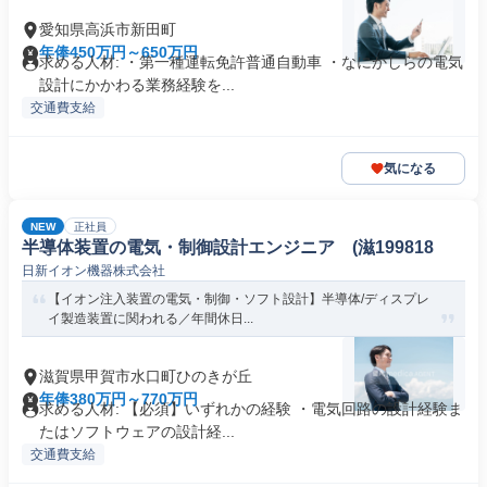
愛知県高浜市新田町
年俸450万円～650万円
求める人材: ・第一種運転免許普通自動車 ・なにかしらの電気
設計にかかわる業務経験を...
交通費支給
気になる
NEW
正社員
半導体装置の電気・制御設計エンジニア (滋199818
日新イオン機器株式会社
【イオン注入装置の電気・制御・ソフト設計】半導体/ディスプレ
イ製造装置に関われる／年間休日...
滋賀県甲賀市水口町ひのきが丘
年俸380万円～770万円
求める人材: 【必須】いずれかの経験 ・電気回路の設計経験ま
たはソフトウェアの設計経...
交通費支給