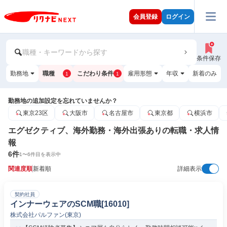
会員登録
ログイン
職種・キーワードから探す
条件保存
勤務地
職種
こだわり条件
雇用形態
年収
新着のみ
1
1
勤務地の追加設定を忘れていませんか？
東京23区
大阪市
名古屋市
東京都
横浜市
エグゼクティブ、海外勤務・海外出張ありの転職・求人情
報
6
件
1
〜
6
件目を表示中
関連度順
新着順
詳細表示
契約社員
インナーウェアのSCM職[16010]
株式会社パルファン(東京)