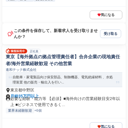
気になる
この条件を保存して、新着求人を受け取りませ
受け取る
んか？
正社員
東京【海外拠点の拠点管理責任者】合弁企業の現地責任
者/海外営業経験歓迎 その他営業
進和テック株式会社
自動車・家電製品向け保安部品、制御機器、電気絶縁材料 、水処
理装置 他の販売・輸出入を行い...
東京都中野区
月給35万円以上
必要な経験・能力等 【必須】■海外向けの営業経験目安2年以
上 ■ビジネスで使用できるく...
業界未経験歓迎
+6個
気になる