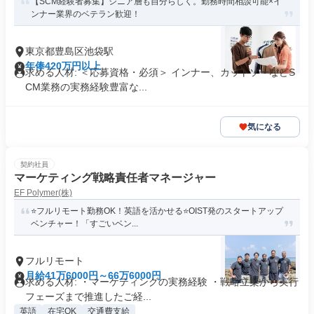
【SCM経験者募集】シニア層も自分らしく。勤務時間相談可能×イ
ンナー業界のベテラン歓迎！
東京都豊島区池袋駅
年俸420万円以上
求める人材: ＜応募資格・必須＞ インナー、カットソーなどS
CM業務の実務経験豊富な...
気になる
契約社員
マーケティング戦略責任者マネージャー
EF Polymer(株)
⭐フルリモート勤務OK！英語を活かせる⭐OIST発のスタートアップ
ベンチャー！「すごいベン...
フルリモート
月給41万6000円～66万6000円
求める人材: ・マーケティングの実務経験 ・戦略立案から実行
フェーズまで推進したご経...
英語
在宅OK
交通費支給