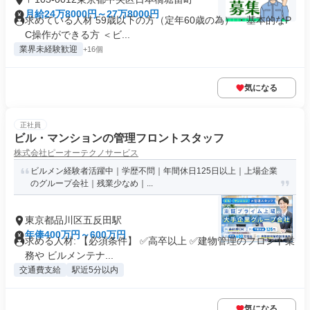
月給24万8000円～27万8000円
求めている人材 59歳以下の方（定年60歳の為） ・基本的なP
C操作ができる方 ＜ビ...
業界未経験歓迎
+16個
気になる
正社員
ビル・マンションの管理フロントスタッフ
株式会社ピーオーテクノサービス
ビルメン経験者活躍中｜学歴不問｜年間休日125日以上｜上場企業
のグループ会社｜残業少なめ｜...
東京都品川区五反田駅
年俸400万円～600万円
求める人材: 【必須条件】 ✅️高卒以上 ✅️建物管理のフロント業
務や ビルメンテナ...
交通費支給
駅近5分以内
気になる