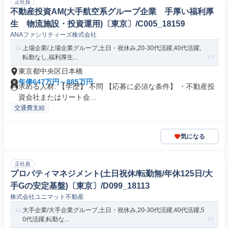
正社員
不動産投資AM(大手航空系グループ企業 手厚い福利厚
生 物流施設・投資運用)〔東京〕/C005_18159
ANAファシリティーズ株式会社
上場企業/上場企業グループ,土日・祝休み,20-30代活躍,40代活躍,
転勤なし,福利厚生...
東京都中央区日本橋
年俸647万円～885万円
求める人材: 【学歴】 不問 【応募に必須な条件】 ・不動産投
資会社またはリート会...
交通費支給
気になる
正社員
プロパティマネジメント(土日祝休/転勤無/年休125日/大
手Gの安定基盤)〔東京〕/D099_18113
株式会社ユニマット不動産
大手企業/大手企業グループ,土日・祝休み,20-30代活躍,40代活躍,5
0代活躍,転勤な...