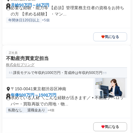
月給50万円～66万円
必要な経験・能力等 【必須】管理業務主任者の資格をお持ち
の方 【求める経験】 ・マン...
年間休日120日以上
+5個
気になる
正社員
不動産売買査定担当
株式会社ブリング
課長モデルで年収約1000万円・育成枠は年収約500万円
〒150-0041東京都渋谷区神南
年俸500万円～1500万円
求めている人材 ＼こんな経験が活きます／ • 不動産デベロッ
パー・買取再販での用地・物...
転勤なし
退職金あり
+4個
気になる