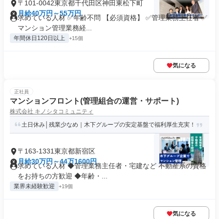
〒101-0042東京都千代田区神田東松下町
月給40万円～55万円
求めている人材 ✅年齢不問 【必須資格】 ✅管理業務主任者 ✅
マンション管理業務経...
年間休日120日以上
+15個
気になる
正社員
マンションフロント(管理組合の運営・サポート)
株式会社 キノシタコミュニティ
土日休み│残業少なめ｜木下グループの安定基盤で福利厚生充実！
〒163-1331東京都新宿区
月給30万円～44万1600円
求めている人材 ◆管理業務主任者・宅建など 不動産系の資格
をお持ちの方歓迎 ◆年齢・...
業界未経験歓迎
+19個
気になる