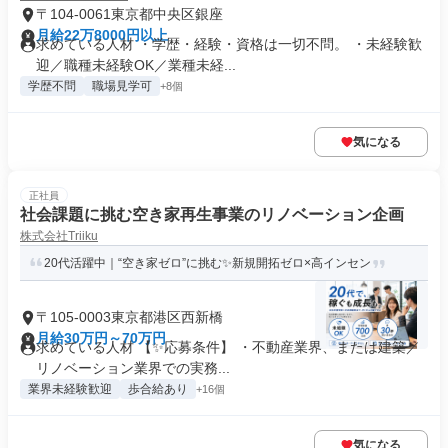
〒104-0061東京都中央区銀座
月給22万8000円以上
求めている人材 ・学歴・経験・資格は一切不問。 ・未経験歓
迎／職種未経験OK／業種未経...
学歴不問
職場見学可
+8個
気になる
正社員
社会課題に挑む空き家再生事業のリノベーション企画
株式会社Triiku
20代活躍中｜“空き家ゼロ”に挑む✨新規開拓ゼロ×高インセン
〒105-0003東京都港区西新橋
月給30万円～70万円
求めている人材 【✨応募条件】 ・不動産業界、または建築／
リノベーション業界での実務...
業界未経験歓迎
歩合給あり
+16個
気になる