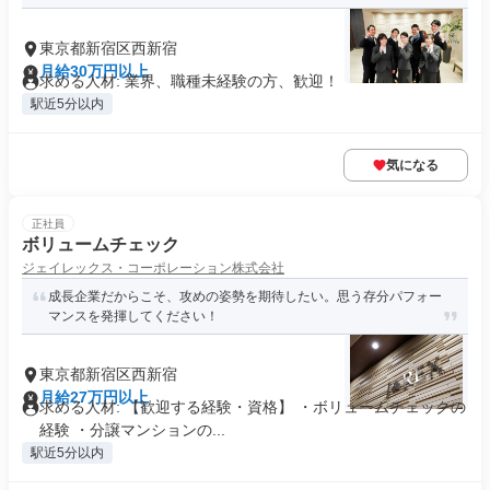
東京都新宿区西新宿
月給30万円以上
求める人材: 業界、職種未経験の方、歓迎！
駅近5分以内
気になる
正社員
ボリュームチェック
ジェイレックス・コーポレーション株式会社
成長企業だからこそ、攻めの姿勢を期待したい。思う存分パフォー
マンスを発揮してください！
東京都新宿区西新宿
月給27万円以上
求める人材: 【歓迎する経験・資格】 ・ボリュームチェックの
経験 ・分譲マンションの...
駅近5分以内