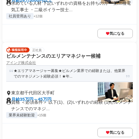
月給24万5000円以上
求めている人材 下記いずれかの資格をお持ちの方 ・第二種電
気工事士 ・二級ボイラー技士...
社員登用あり
+12個
気になる
正社員
ビルメンテナンスのエリアマネジャー候補
アイング株式会社
★エリアマネージャー募集★ビルメン業界での経験または、他業界
でのマネジメント経験必須！★年...
東京都千代田区大手町
月給35万円～45万円
資格 ＜必須条件＞ 以下(1)、(2)いずれかの経験 (1)ビルメンテ
ナンスでのマネジ...
業界未経験歓迎
+15個
気になる