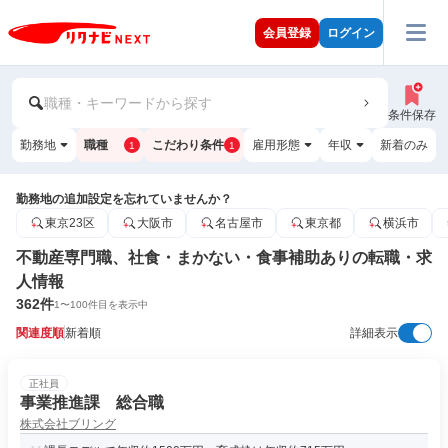
会員登録
ログイン
職種・キーワードから探す
条件保存
勤務地
職種
こだわり条件
雇用形態
年収
新着のみ
1
1
勤務地の追加設定を忘れていませんか？
東京23区
大阪市
名古屋市
東京都
横浜市
不動産専門職、社食・まかない・食事補助ありの転職・求
人情報
362
件
1
〜
100
件目を表示中
関連度順
新着順
詳細表示
正社員
事業推進課 総合職
株式会社ブリング