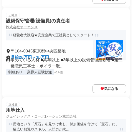
正社員
設備保守管理(設備員)の責任者
株式会社オーエンス
経験者大歓迎★安定企業で正社員としてスタート！
〒104-0045東京都中央区築地
月給26万円～30万円
求めている人材 ■高卒以上 ■3年以上の設備管理経験者 ■第二
種電気工事士・ボイラー取...
制服あり
業界未経験歓迎
+14個
気になる
正社員
用地仕入
ジェイレックス・コーポレーション株式会社
用地という「原石」を見つけ出し、付加価値を付けて「宝石」に。
幅広い知識やスキル、人間力が求...