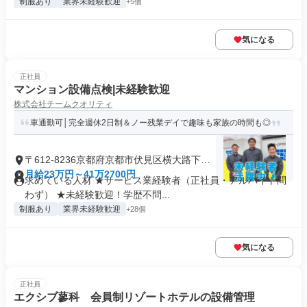
制服あり
業界未経験歓迎
+5個
気になる
正社員
マンション設備点検|未経験歓迎
株式会社チームクオリティ
車通勤可│完全週休2日制＆ノー残業デイで趣味も家族の時間も◎
〒612-8236京都府京都市伏見区横大路下三
栖里ノ内
月給23万円～41万2700円
求めている人材 ★サービス業経験者（正社員・アルバイト問
わず） ★未経験歓迎！学歴不問...
制服あり
業界未経験歓迎
+28個
気になる
正社員
エクシブ蓼科 会員制リゾートホテルの設備管理