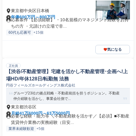
東京都中央区日本橋
年俸600万円～800万円
応募条件 【必須経験】 ・10名規模のマネジメント経験をお持
ちの方 ・元請けの立場で非...
60代も応募可
+15個
気になる
正社員
【渋谷/不動産管理】宅建を活かし不動産管理･企画へ!上
場HD/年休128日/転勤無 法務
円谷フィールズホールディングス株式会社
グループ23社の拠点戦略・不動産統括を担うポジション。不動産
仲介経験を活かし、事業会社側で...
東京都渋谷区
月給41万6000円～63万5000円
必要な経験・能力等 ＼不動産経験を活かす／【必須】■不動産
賃貸仲介業務の実務経験（目安...
業界未経験歓迎
+5個