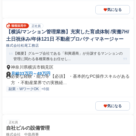
気になる
正社員
【横浜/マンション管理業務】充実した育成体制 /実働7H/
土日祝休み/年休121日 不動産プロパティマネージャー
株式会社松尾工務店
【概要】グループ会社である「和興通商」が分譲するマンションの
管理に関わる各種業務をお任せし...
神奈川県横浜市鶴見区
月給33万円～49万円
必要な経験・能力等 【必須】 ・基本的なPC操作スキルがある
方 ・不動産業界での実務経...
副業・WワークOK
+6個
気になる
正社員
自社ビルの設備管理
株式会社 中島商事