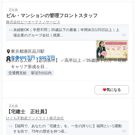
正社員
ビル・マンションの管理フロントスタッフ
株式会社ピーオーテクノサービス
未経験OK｜学歴不問｜35歳以下の募集｜年間休日125日以上｜上
場企業のグループ会社｜残業...
東京都港区品川駅
年俸400万円～600万円
求める人材: 【必須条件】 ✅️高卒以上 ✅️35歳以下の方 ※長期
キャリア形成を目...
交通費支給
駅近5分以内
気になる
正社員
【宅建士 正社員】
ひぐち不動産グッドライト株式会社
【福岡で、あなたの「宅建士」を、一生の誇りに】福岡という躍動
する街で、75年の歴史を持つ長...