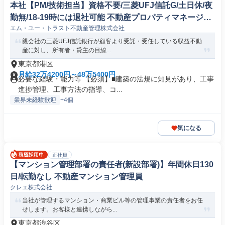
本社【PM/技術担当】資格不要/三菱UFJ信託G/土日休/夜
勤無/18-19時には退社可能 不動産プロパティマネージャ
エム・ユー・トラスト不動産管理株式会社
ー
親会社の三菱UFJ信託銀行が顧客より受託・受任している収益不動
産に対し、所有者・貸主の目線...
東京都港区
月給32万4200円～48万5400円
必要な経験・能力等 【必須】■建築の法規に知見があり、工事
進捗管理、工事方法の指導、コ...
業界未経験歓迎
+4個
気になる
正社員
【マンション管理部署の責任者(新設部署)】年間休日130
日/転勤なし 不動産マンション管理員
クレエ株式会社
当社が管理するマンション・商業ビル等の管理事業の責任者をお任
せします。お客様と連携しながら...
東京都渋谷区