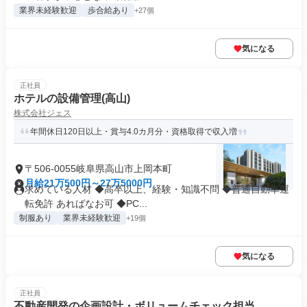
業界未経験歓迎
歩合給あり
+27個
気になる
正社員
ホテルの設備管理(高山)
株式会社ジェス
年間休日120日以上・賞与4.0カ月分・資格取得で収入増
〒506-0055岐阜県高山市上岡本町
月給21万500円～27万5000円
求めている人材 ◆高卒以上、経験・知識不問 ◆普通自動車運
転免許 あればなお可 ◆PC...
制服あり
業界未経験歓迎
+19個
気になる
正社員
不動産開発の企画設計・ボリュームチェック担当