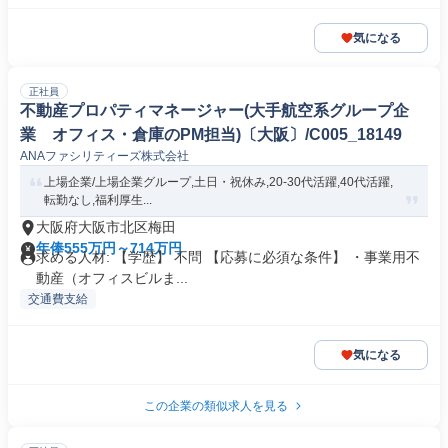
気になる
正社員
不動産プロパティマネージャー(大手航空系グループ企
業 オフィス・倉庫のPM担当)〔大阪〕/C005_18149
ANAファシリティーズ株式会社
上場企業/上場企業グループ,土日・祝休み,20-30代活躍,40代活躍,
転勤なし,福利厚生...
大阪府大阪市北区梅田
年俸555万円～714万円
求める人材: 【学歴】 不問 【応募に必須な条件】 ・事業用不
動産（オフィスビルま...
交通費支給
気になる
この企業の類似求人を見る