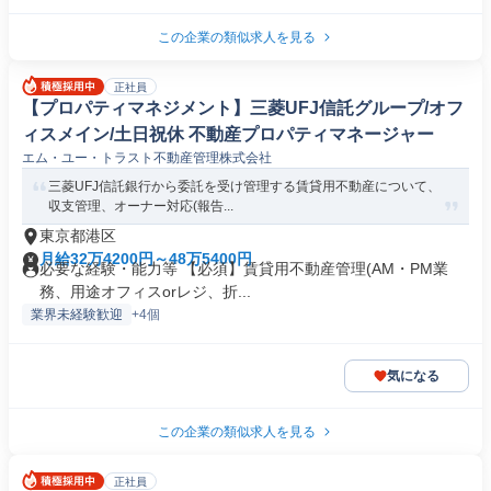
この企業の類似求人を見る
正社員
【プロパティマネジメント】三菱UFJ信託グループ/オフ
ィスメイン/土日祝休 不動産プロパティマネージャー
エム・ユー・トラスト不動産管理株式会社
三菱UFJ信託銀行から委託を受け管理する賃貸用不動産について、
収支管理、オーナー対応(報告...
東京都港区
月給32万4200円～48万5400円
必要な経験・能力等 【必須】賃貸用不動産管理(AM・PM業
務、用途オフィスorレジ、折...
業界未経験歓迎
+4個
気になる
この企業の類似求人を見る
正社員