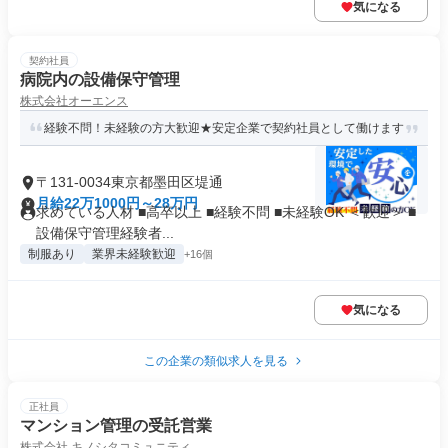
気になる
契約社員
病院内の設備保守管理
株式会社オーエンス
経験不問！未経験の方大歓迎★安定企業で契約社員として働けます
〒131-0034東京都墨田区堤通
月給22万1000円～28万円
求めている人材 ■高卒以上 ■経験不問 ■未経験OK ＜歓迎＞ ■
設備保守管理経験者...
制服あり
業界未経験歓迎
+16個
気になる
この企業の類似求人を見る
正社員
マンション管理の受託営業
株式会社 キノシタコミュニティ