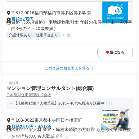
〒812-0016福岡県福岡市博多区博多駅南
月給27万円
資格 【必須資格】 宅地建物取引士 年齢の条件と理由：例外事
由3号のイ・40歳未満(...
介護休暇あり
住宅手当あり
+13個
気になる
この企業の類似求人を見る
正社員
マンション管理コンサルタント(総合職)
日本管財住宅管理株式会社
【未経験歓迎／人物重視】20代～40代転職者が活躍中！
〒103-0022東京都中央区日本橋室町
月給25万円～40万円
求めている人材 業界・職種未経験の方歓迎 もちろん業務経験
をお持ちの方も大歓迎です ...