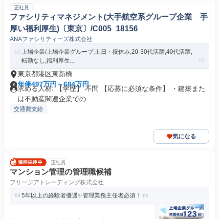
正社員
ファシリティマネジメント(大手航空系グループ企業 手
厚い福利厚生)〔東京〕/C005_18156
ANAファシリティーズ株式会社
上場企業/上場企業グループ,土日・祝休み,20-30代活躍,40代活躍,
転勤なし,福利厚生...
東京都港区東新橋
年俸497万円～684万円
求める人材: 【学歴】 不問 【応募に必須な条件】 ・建築また
は不動産関連企業での...
交通費支給
気になる
正社員
マンション管理の管理職候補
フリージアトレーディング株式会社
5年以上の経験者優遇✨管理業務主任者必須！