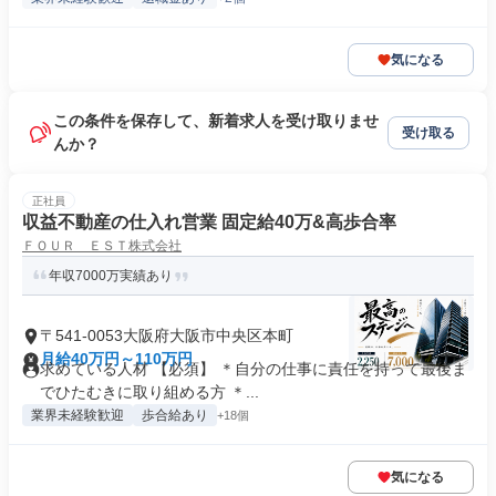
気になる
この条件を保存して、新着求人を受け取りませ
受け取る
んか？
正社員
収益不動産の仕入れ営業 固定給40万&高歩合率
ＦＯＵＲ ＥＳＴ株式会社
年収7000万実績あり
〒541-0053大阪府大阪市中央区本町
月給40万円～110万円
求めている人材 【必須】 ＊自分の仕事に責任を持って最後ま
でひたむきに取り組める方 ＊...
業界未経験歓迎
歩合給あり
+18個
気になる