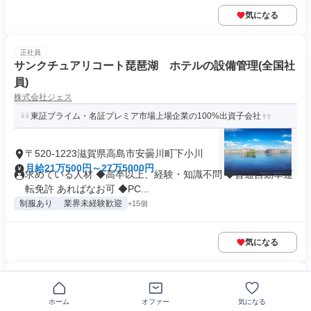
気になる
正社員
サンクチュアリコート琵琶湖 ホテルの設備管理(全国社
員)
株式会社ジェス
東証プライム・名証プレミア市場上場企業の100%出資子会社
〒520-1223滋賀県高島市安曇川町下小川
月給21万500円～27万5000円
求めている人材 ◆高卒以上、経験・知識不問 ◆普通自動車運
転免許 あればなお可 ◆PC...
制服あり
業界未経験歓迎
+15個
気になる
正社員
半導体製造装置の点検スタッフ
ホーム
オファー
気になる
株式会社ヒューマンウェイブ