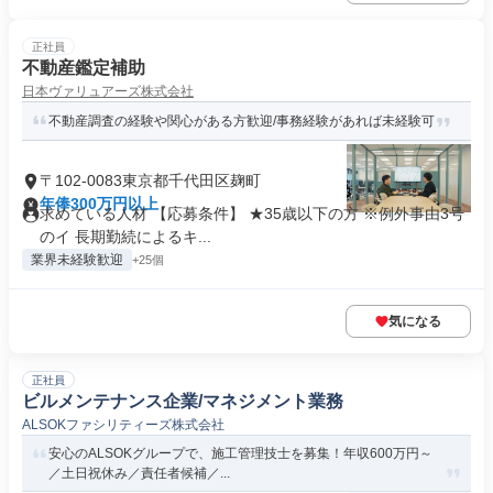
正社員
不動産鑑定補助
日本ヴァリュアーズ株式会社
不動産調査の経験や関心がある方歓迎/事務経験があれば未経験可
〒102-0083東京都千代田区麹町
年俸300万円以上
求めている人材 【応募条件】 ★35歳以下の方 ※例外事由3号
のイ 長期勤続によるキ...
業界未経験歓迎
+25個
気になる
正社員
ビルメンテナンス企業/マネジメント業務
ALSOKファシリティーズ株式会社
安心のALSOKグループで、施工管理技士を募集！年収600万円～
／土日祝休み／責任者候補／...