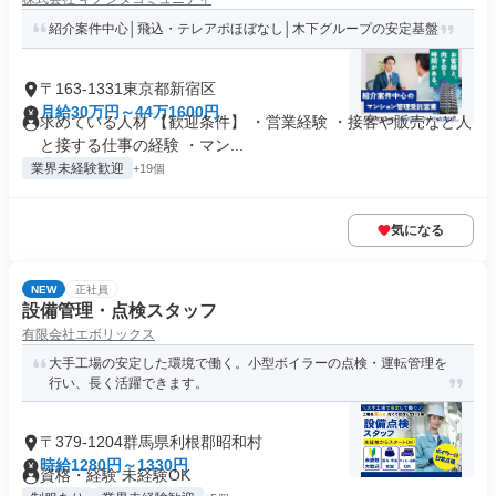
紹介案件中心│飛込・テレアポほぼなし│木下グループの安定基盤
〒163-1331東京都新宿区
月給30万円～44万1600円
求めている人材 【歓迎条件】 ・営業経験 ・接客や販売など人
と接する仕事の経験 ・マン...
業界未経験歓迎
+19個
気になる
NEW
正社員
設備管理・点検スタッフ
有限会社エボリックス
大手工場の安定した環境で働く。小型ボイラーの点検・運転管理を
行い、長く活躍できます。
〒379-1204群馬県利根郡昭和村
時給1280円～1330円
資格・経験 未経験OK