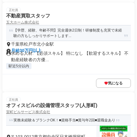
正社員
不動産買取スタッフ
五大ホーム株式会社
【学歴、経験、年齢不問】完全週休2日制！研修制度も充実で未経
験の方もしっかりサポートします...
千葉県松戸市北小金駅
月給30万円以上
求める人材: 【必須スキル】 特になし 【歓迎するスキル】 不
動産経験者の方優...
駅近5分以内
気になる
正社員
オフィスビルの設備管理スタッフ(人形町)
室町ビルサービス株式会社
実務未経験＆ブランクOK！■資格手当■賞与年2回■退職金あり
〒103-0012東京都中央区日本橋堀留町