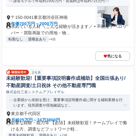
課長モデルで年収約1500万円・育成枠は年収約715万円
〒150-0041東京都渋谷区神南
年俸700万円～2000万円
求めている人材 ＼こんな経験が活きます／ • 不動産デベロッ
パー・買取再販での用地・物...
転勤なし
退職金あり
+4個
気になる
正社員
未経験歓迎!【重要事項説明書作成補助】全国出張あり/
不動産調査/土日祝休 その他不動産専門職
株式会社三友システムアプレイザル
企業様から依頼を受け、重要事項説明書作成に関する補助業務を行
います。役所調査や現地確認など...
東京都千代田区
月給25万円～34万3800円
必要な経験・能力等 【必須】未経験歓迎！チームプレイで働
ける方、調査などフットワーク軽...
業界未経験歓迎
退職金あり
+2個