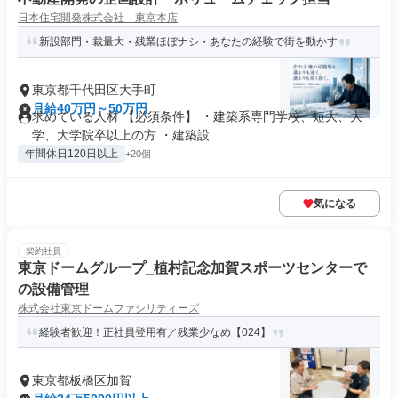
日本住宅開発株式会社 東京本店
新設部門・裁量大・残業ほぼナシ・あなたの経験で街を動かす
東京都千代田区大手町
月給40万円～50万円
求めている人材 【必須条件】 ・建築系専門学校、短大、大
学、大学院卒以上の方 ・建築設...
年間休日120日以上
+20個
気になる
契約社員
東京ドームグループ_植村記念加賀スポーツセンターで
の設備管理
株式会社東京ドームファシリティーズ
経験者歓迎！正社員登用有／残業少なめ【024】
東京都板橋区加賀