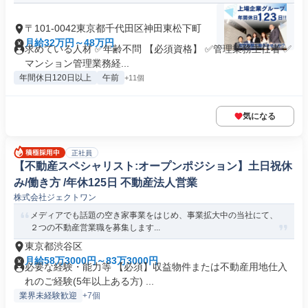
〒101-0042東京都千代田区神田東松下町
月給32万円～48万円
求めている人材 ✅年齢不問 【必須資格】 ✅管理業務主任者 ✅
マンション管理業務経...
年間休日120日以上
午前
+11個
気になる
正社員
【不動産スペシャリスト:オープンポジション】土日祝休
み/働き方 /年休125日 不動産法人営業
株式会社ジェクトワン
メディアでも話題の空き家事業をはじめ、事業拡大中の当社にて、
２つの不動産営業職を募集します...
東京都渋谷区
月給58万3000円～83万3000円
必要な経験・能力等 【必須】収益物件または不動産用地仕入
れのご経験(5年以上ある方) ...
業界未経験歓迎
+7個