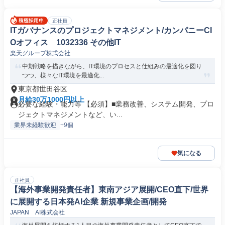
正社員
ITガバナンスのプロジェクトマネジメント/カンパニーCI
Oオフィス 1032336 その他IT
楽天グループ株式会社
中期戦略を描きながら、IT環境のプロセスと仕組みの最適化を図り
つつ、様々なIT環境を最適化...
東京都世田谷区
月給30万1000円以上
必要な経験・能力等 【必須】■業務改善、システム開発、プロ
ジェクトマネジメントなど、い...
業界未経験歓迎
+9個
気になる
正社員
【海外事業開発責任者】東南アジア展開/CEO直下/世界
に展開する日本発AI企業 新規事業企画/開発
JAPAN AI株式会社