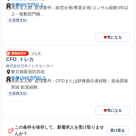
年俸800万円以上
求める人材: 必須要件 - 経営企画/事業企画/コンサル経験3年以
上 - 複数部門横...
交通費支給
気になる
正社員
CFO_トレカ
株式会社日本トレカセンター
東京都新宿区四谷
年俸1500万円以上
求める人材: 必須要件 - CFOまたは財務責任者経験 - 資金調達
実績 歓迎経験...
交通費支給
気になる
この条件を保存して、新着求人を受け取りませ
受け取る
んか？