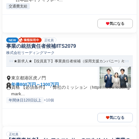
交通費支給
気になる
NEW
正社員
事業の統括責任者候補/ITS2079
株式会社リーディングマーク
★新求人★【役員直下】事業責任者候補（採用支援カンパニー）/c
東京都港区虎ノ門
年俸800万円～1300万円
資格 【必須条件】 ・弊社のミッション（https://www.leading
mark...
年間休日120日以上
+10個
気になる
正社員