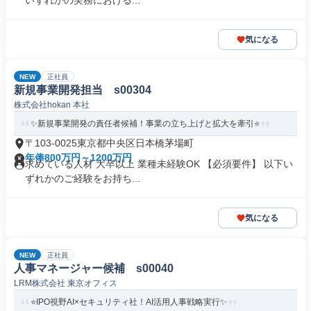
いずれかの実務における...
気になる
NEW
正社員
新規事業開発担当 s00304
株式会社hokan 本社
✨新規事業開発の責任者候補！事業の立ち上げと拡大を牽引⭐️
〒103-0025東京都中央区日本橋茅場町
年俸800万円～1200万円
求めている人材 大卒以上 業種未経験OK 【必須要件】 以下い
ずれかのご経験をお持ち...
気になる
NEW
正社員
人事マネージャー候補 s00040
LRM株式会社 東京オフィス
⭐️IPO視野AI×セキュリティ社！AI活用人事戦略実行✨