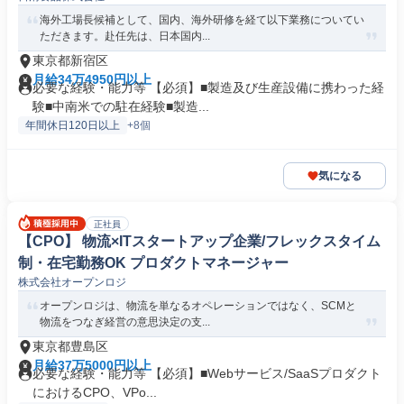
海外工場長候補として、国内、海外研修を経て以下業務についてい
ただきます。赴任先は、日本国内...
東京都新宿区
月給34万4950円以上
必要な経験・能力等 【必須】■製造及び生産設備に携わった経
験■中南米での駐在経験■製造...
年間休日120日以上
+8個
気になる
正社員
【CPO】 物流×ITスタートアップ企業/フレックスタイム
制・在宅勤務OK プロダクトマネージャー
株式会社オープンロジ
オープンロジは、物流を単なるオペレーションではなく、SCMと
物流をつなぎ経営の意思決定の支...
東京都豊島区
月給37万5000円以上
必要な経験・能力等 【必須】■Webサービス/SaaSプロダクト
におけるCPO、VPo...