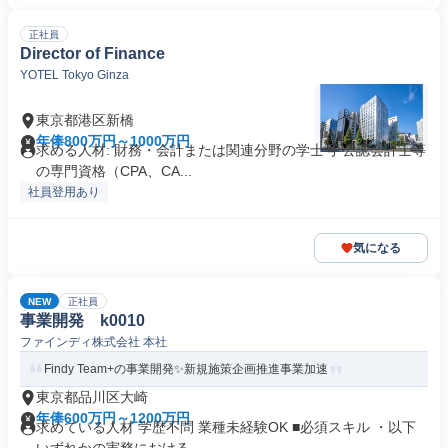
正社員
Director of Finance
YOTEL Tokyo Ginza
東京都港区新橋
年俸800万円～1000万円
求める人材: 財務・会計または関連分野の学士号 公認会計士等
の専門資格（CPA、CA...
社員登用あり
気になる
NEW
正社員
事業開発 k0010
ファインディ株式会社 本社
Findy Team+の事業開発✨新規施策企画推進事業加速
東京都品川区大崎
年俸600万円～1200万円
求めている人材 学歴不問 業種未経験OK ■必須スキル ・以下