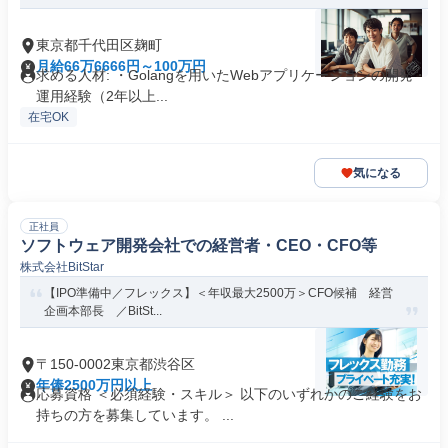
東京都千代田区麹町
月給66万6666円～100万円
求める人材: ・Golangを用いたWebアプリケーションの開発・
運用経験（2年以上...
在宅OK
気になる
正社員
ソフトウェア開発会社での経営者・CEO・CFO等
株式会社BitStar
【IPO準備中／フレックス】＜年収最大2500万＞CFO候補 経営
企画本部長 ／BitSt...
〒150-0002東京都渋谷区
年俸2500万円以上
応募資格 ＜必須経験・スキル＞ 以下のいずれかのご経験をお
持ちの方を募集しています。 ...