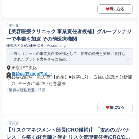
気になる
正社員
【美容医療クリニック 事業責任者候補】グループシナジ
ーで事業を加速 その他医療機関
株式会社SEVENRICH Accounting
当クリニックの事業責任者候補として、長年の歴史と実績に裏打ち
されたブランド力をさらに高め、...
東京都中央区
月給66万7000円以上
必要な経験・能力等 【必須】■数字に対する強い意識と分析能
力: データに基づいた意思決...
業界未経験歓迎
+7個
気になる
正社員
【リスクマネジメント部長(CRO候補)】「攻めのガバナ
ンス」を築く/経営陣と伴走 リスク管理責任者/CRO/Chie