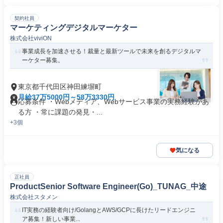
契約社員
マーケティングデジタルマーケター
株式会社viviON
事業成長を加速させる！裁量と最新ツールで未来を創るデジタルマ
ーケター募集。
東京都千代田区神田練塀町
月給37万5000円～58万3330円
応募条件 ・Webメディア、Webサービス事業の実務経験があ
る方 ・常に課題の発見・...
+3個
気になる
正社員
ProductSenior Software Engineer(Go)_TUNAG_中途
株式会社スタメン
IT実務の経験者向け/GolangとAWS/GCPに長けたリードエンジニ
ア募集！新しい事業...