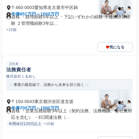
〒460-0003愛知県名古屋市中区錦
年俸851万円～1000万円
資格 ・経理経験5年以上 ・下記いずれかの経験 １連結決算経
験 ２管理職経験3年以...
+10個
気になる
正社員
法務責任者
株式会社くるめし
事業の最前線で、法務から未来を切り拓く
〒150-0043東京都渋谷区道玄坂
年俸700万円～1000万円
資格 ・企業法務経験3年以上（契約法務、法務相談、会社法対
応を含む） ・EC関連法務（...
年間休日120日以上
+10個