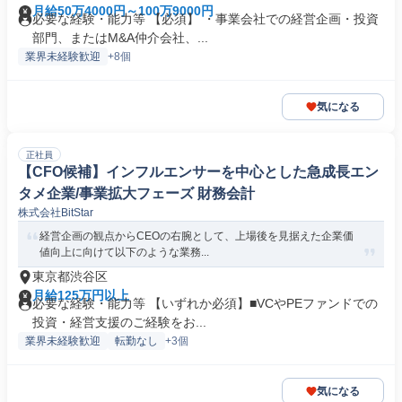
月給50万4000円～100万9000円
必要な経験・能力等 【必須】 ・事業会社での経営企画・投資
部門、またはM&A仲介会社、...
業界未経験歓迎
+8個
気になる
正社員
【CFO候補】インフルエンサーを中心とした急成長エン
タメ企業/事業拡大フェーズ 財務会計
株式会社BitStar
経営企画の観点からCEOの右腕として、上場後を見据えた企業価
値向上に向けて以下のような業務...
東京都渋谷区
月給125万円以上
必要な経験・能力等 【いずれか必須】■VCやPEファンドでの
投資・経営支援のご経験をお...
業界未経験歓迎
転勤なし
+3個
気になる