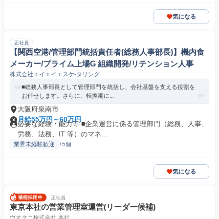
気になる
正社員
【関西空港/管理部門統括責任者(総務人事部長)】機内食
メーカー/プライム上場G 組織開発/リテンション人事
株式会社エイエイエスケ-タリング
■総務人事部長として管理部門を統括し、会社基盤を支える役割を
お任せします。さらに、転換期に...
大阪府泉南市
月給55万円～60万円
必要な経験・能力等 ■企業運営に係る管理部門（総務、人事、
労務、法務、IT 等）のマネ...
業界未経験歓迎
+5個
気になる
正社員
東京本社の営業管理室運営(リーダー候補)
ウオクニ株式会社 本社