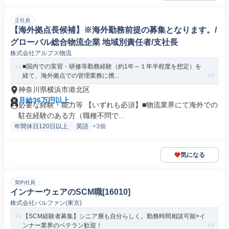
正社員
【海外拠点長候補】※海外勤務前提の募集となります。/
グローバル総合物流企業 地域別責任者/支社長
株式会社アルプス物流
■国内での実習・研修等勤務経験（約1年～１年半程度を想定）を
経て、海外拠点での管理業務に携...
神奈川県横浜市港北区
月給36万円以上
必要な経験・能力等 【いずれも必須】■物流業界にて海外での
駐在経験のある方（職種不問で...
年間休日120日以上
英語
+3個
気になる
契約社員
インナーウェアのSCM職[16010]
株式会社パルファン(東京)
【SCM経験者募集】シニア層も自分らしく。勤務時間相談可能×イ
ンナー業界のベテラン歓迎！