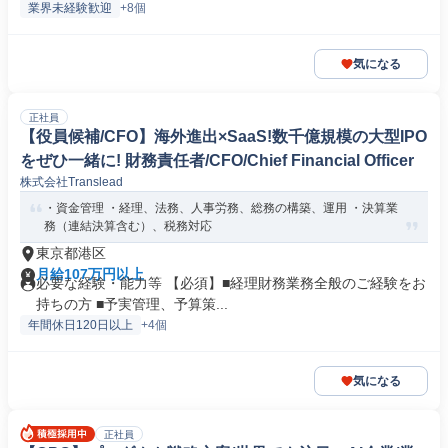
業界未経験歓迎
+8個
気になる
正社員
【役員候補/CFO】海外進出×SaaS!数千億規模の大型IPO
をぜひ一緒に! 財務責任者/CFO/Chief Financial Officer
株式会社Translead
・資金管理 ・経理、法務、人事労務、総務の構築、運用 ・決算業
務（連結決算含む）、税務対応
東京都港区
月給107万円以上
必要な経験・能力等 【必須】■経理財務業務全般のご経験をお
持ちの方 ■予実管理、予算策...
年間休日120日以上
+4個
気になる
正社員