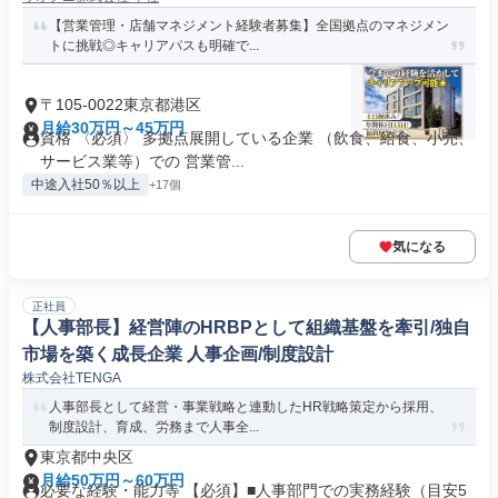
【営業管理・店舗マネジメント経験者募集】全国拠点のマネジメン
トに挑戦◎キャリアパスも明確で...
〒105-0022東京都港区
月給30万円～45万円
資格 〈必須〉 多拠点展開している企業 （飲食、給食、小売、
サービス業等）での 営業管...
中途入社50％以上
+17個
気になる
正社員
【人事部長】経営陣のHRBPとして組織基盤を牽引/独自
市場を築く成長企業 人事企画/制度設計
株式会社TENGA
人事部長として経営・事業戦略と連動したHR戦略策定から採用、
制度設計、育成、労務まで人事全...
東京都中央区
月給50万円～60万円
必要な経験・能力等 【必須】■人事部門での実務経験（目安5