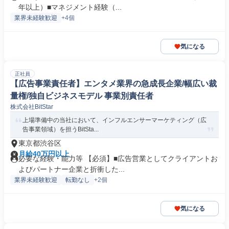
年以上）■マネジメント経験（...
業界未経験歓迎
+4個
気になる
正社員
【広告事業責任者】エンタメ業界の急成長企業/幅広い裁
量権/独自ビジネスモデル 事業別責任者
株式会社BitStar
上場準備中の当社において、インフルエンサーマーケティング（広
告事業領域）を担うBitSta...
東京都渋谷区
月給40万円以上
必要な経験・能力等 【必須】■広告営業としてクライアントお
よびパートナー企業と折衝した...
業界未経験歓迎
転勤なし
+2個
気になる