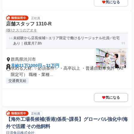
気になる
正社員
店舗スタッフ 1310-R
(株)クスリのアオキ
未経験から店長候補✨エリア限定で働けるリージョナル社員✅社宅
あり｜残業月7.8h
群馬県渋川市
月給21万1000円～31万円
求める人材: ✨必須条件✨ ・高卒以上 ・普通自動車免許（AT
限定可） 職種・業種...
交通費支給
気になる
正社員
【海外工場長候補(香港)係長~課長】グローバル強化中/海
外で活躍 その他飼料
日清食品株式会社