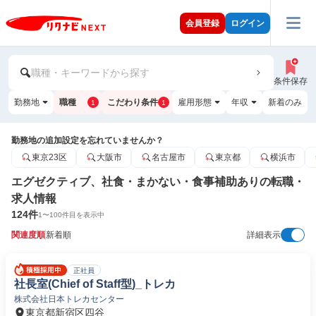
会員登録
ログイン
職種・キーワードから探す
条件保存
勤務地
職種
こだわり条件
雇用形態
年収
新着のみ
1
1
勤務地の追加設定を忘れていませんか？
東京23区
大阪市
名古屋市
東京都
横浜市
エグゼクティブ、社食・まかない・食事補助ありの転職・
求人情報
124
件
1
〜
100
件目を表示中
関連度順
新着順
詳細表示
正社員
社長室(Chief of Staff型)_トレカ
株式会社日本トレカセンター
東京都新宿区四谷