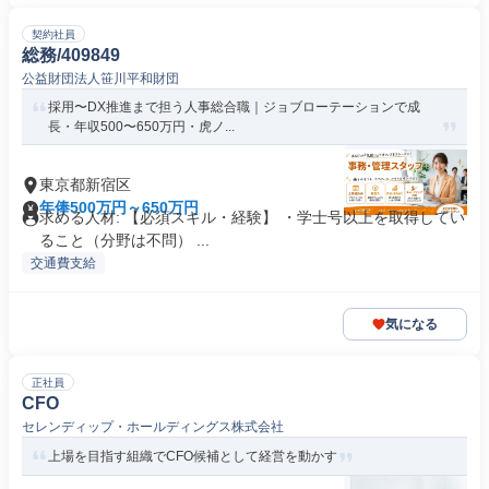
契約社員
総務/409849
公益財団法人笹川平和財団
採用〜DX推進まで担う人事総合職｜ジョブローテーションで成
長・年収500〜650万円・虎ノ...
東京都新宿区
年俸500万円～650万円
求める人材: 【必須スキル・経験】 ・学士号以上を取得してい
ること（分野は不問） ...
交通費支給
気になる
正社員
CFO
セレンディップ・ホールディングス株式会社
上場を目指す組織でCFO候補として経営を動かす