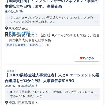
【事業責任者】インフルエンサーのマネジメント事業の
事業拡大を目指します。 事業企画
株式会社BitStar
クリエイタープロダクション事業拡大をミッションとし、プロダク
ションの売上及び利益の向上、ス...
東京都渋谷区
月給100万円以上
必要な経験・能力等 【必須】■メディアをIPとして捉え、複合
的に事業成長させた経験があ...
業界未経験歓迎
転勤なし
+2個
気になる
正社員
【CHRO候補/全社人事責任者】人とAIエージェントの混
合組織をゼロから設計 人事責任者/CHRO
secondz digital株式会社
■"人の採用"前提ではなく"いかに少数精鋭でAIを活用してグロース
するか"に取り組む。人と...
神奈川県横浜市西区