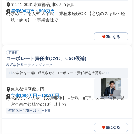
〒141-0031東京都品川区西五反田
年俸600万円～800万円
求めている人材 大卒以上 業種未経験OK 【必須のスキル・経
験・志向】 ・事業会社で...
気になる
正社員
コーポレート責任者(CxO、CxO候補)
株式会社リーディングマーク
✅会社を一緒に成長させるコーポレート責任者を大募集✅
東京都港区虎ノ門
年俸1000万円～1500万円
求めている人材 【必須要件】 ⭐財務・経理、人事、法務、経
営企画の領域での10年以上の...
年間休日120日以上
+4個
気になる