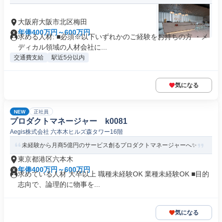
大阪府大阪市北区梅田
年俸400万円～600万円
求める人材: ■必須※以下いずれかのご経験をお持ちの方 ・メ
ディカル領域の人材会社に...
交通費支給
駅近5分以内
気になる
NEW
正社員
プロダクトマネージャー k0081
Aegis株式会社 六本木ヒルズ森タワー16階
未経験から月商5億円のサービス創るプロダクトマネージャーへ✨
東京都港区六本木
年俸400万円～600万円
求めている人材 大卒以上 職種未経験OK 業種未経験OK ■目的
志向で、論理的に物事を...
気になる