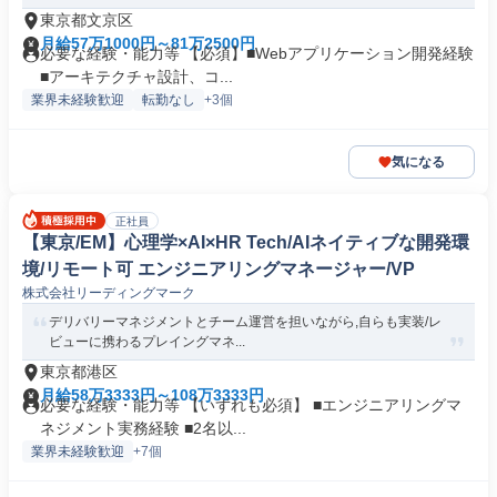
東京都文京区
月給57万1000円～81万2500円
必要な経験・能力等 【必須】■Webアプリケーション開発経験
■アーキテクチャ設計、コ...
業界未経験歓迎
転勤なし
+3個
気になる
正社員
【東京/EM】心理学×AI×HR Tech/AIネイティブな開発環
境/リモート可 エンジニアリングマネージャー/VP
株式会社リーディングマーク
デリバリーマネジメントとチーム運営を担いながら,自らも実装/レ
ビューに携わるプレイングマネ...
東京都港区
月給58万3333円～108万3333円
必要な経験・能力等 【いずれも必須】 ■エンジニアリングマ
ネジメント実務経験 ■2名以...
業界未経験歓迎
+7個