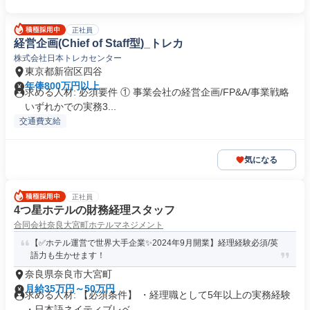
正社員
経営企画(Chief of Staff型)_トレカ
株式会社日本トレカセンター
東京都新宿区四谷
年俸800万円以上
求める人材: 必須要件 ① 事業会社の経営企画/FP&A/事業戦略
いずれかでの実務3...
交通費支給
気になる
正社員
4つ星ホテルの財務経理スタッフ
合同会社奈良大宮町ホテルマネジメント
【✅ホテル運営で世界大手企業✨2024年9月開業】経理経験必須/英
語力も生かせます！
奈良県奈良市大宮町
月給35万円～50万円
求める人材: 【必須条件】 ・経理職として5年以上の実務経験
・日本語ネイティブレベ...