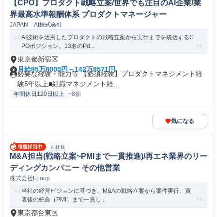
【CPO】プロダクト戦略立案/世界でも注目のAI企業/業
界最高水準報酬体系 プロダクトマネージャー
JAPAN AI株式会社
AI技術を活用したプロダクトの戦略立案から実行までを統括するC
POポジション。13名のPd...
東京都新宿区
月給85万8000円～142万8571円
必要な経験・能力等 【必須経験】プロダクトマネジメント経
験5年以上■組織マネジメント経...
年間休日120日以上
+8個
気になる
正社員
M&A担当(戦略立案~PMIまで一貫推進)/再エネ業界のリー
ディングカンパニー その他営業
株式会社Looop
当社の経営ビジョンに基づき、M&Aの戦略立案から案件実行、買
収後の統合（PMI）まで一貫し...
東京都台東区