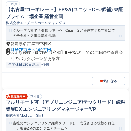
正社員
【名古屋/コーポレート】FP&A(ユニットCFO候補) 東証
プライム上場企業 経営企画
株式会社エイチームホールディングス
グループ会社で「引越し侍」や「Qiita」などを運営する当社にて
各子会社の各事業部社長/幹...
愛知県名古屋市中村区
月給75万円～100万円
必要な経験・能力等 【必須】■FP&Aとしてのご経験や管理会
計のバックボーンがある方 ...
年間休日120日以上
+3個
気になる
正社員
フルリモート可 【アプリエンジニア/テックリード】歯科
業界DX エンジニアリングマネージャー/VP
株式会社Medical Shift
当社のエンジニアリング組織をリードし、成長させる役割をお任
せ。現在2名のエンジニアチームを...