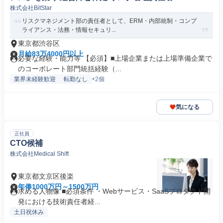
株式会社BitStar
f Risk Officer
リスクマネジメント部の責任者として、ERM・内部統制・コンプ
ライアンス・法務・情報セキュリ...
東京都渋谷区
月給83万4000円以上
必要な経験・能力等 【必須】■上場企業または上場準備企業で
のコーポレート部門統括経験（...
業界未経験歓迎
転勤なし
+2個
気になる
正社員
CTO候補
株式会社Medical Shift
東京都文京区後楽
年俸1000万円～1500万円
求める人物像 ■必須条件 ・Webサービス・SaaSプロダクト開
発における技術責任者経...
土日祝休み