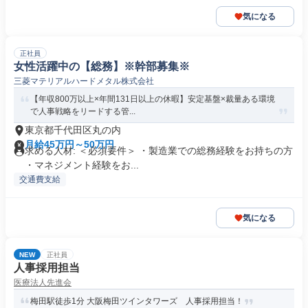
気になる
正社員
女性活躍中の【総務】※幹部募集※
三菱マテリアルハードメタル株式会社
【年収800万以上×年間131日以上の休暇】安定基盤×裁量ある環境
で人事戦略をリードする管...
東京都千代田区丸の内
月給45万円～50万円
求める人材: ＜必須要件＞ ・製造業での総務経験をお持ちの方
・マネジメント経験をお...
交通費支給
気になる
NEW
正社員
人事採用担当
医療法人先進会
梅田駅徒歩1分 大阪梅田ツインタワーズ 人事採用担当！