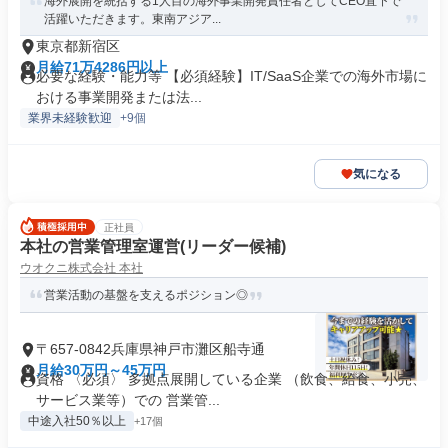
海外展開を統括する1人目の海外事業開発責任者としてCEO直下で
活躍いただきます。東南アジア...
東京都新宿区
月給71万4286円以上
必要な経験・能力等 【必須経験】IT/SaaS企業での海外市場に
おける事業開発または法...
業界未経験歓迎
+9個
気になる
正社員
本社の営業管理室運営(リーダー候補)
ウオクニ株式会社 本社
営業活動の基盤を支えるポジション◎
〒657-0842兵庫県神戸市灘区船寺通
月給30万円～45万円
資格 〈必須〉 多拠点展開している企業 （飲食、給食、小売、
サービス業等）での 営業管...
中途入社50％以上
+17個