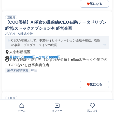
気になる
正社員
【COO候補】AI革命の最前線/CEO右腕/データドリブン
経営/ストックオプション有 経営企画
JAPAN AI株式会社
CEOの右腕として、事業執行とオペレーション全般を統括。複数
の事業・プロダクトラインの成長...
東京都新宿区
月給85万8000円～178万6000円
必要な経験・能力等 【いずれか必須】■SaaS/テック企業での
COOないしは事業責任者...
業界未経験歓迎
+8個
気になる
正社員
【CHRO候補】経営の右腕/不動産×IT/フルフレックス/1
→10の組織拡大 採用人事
ホーム
オファー
気になる