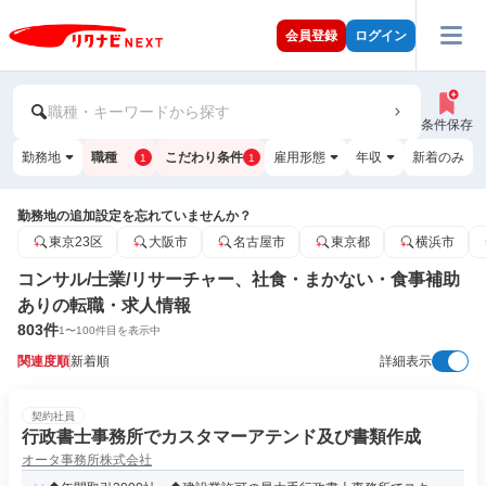
会員登録
ログイン
職種・キーワードから探す
条件保存
勤務地
職種
こだわり条件
雇用形態
年収
新着のみ
1
1
勤務地の追加設定を忘れていませんか？
東京23区
大阪市
名古屋市
東京都
横浜市
コンサル/士業/リサーチャー、社食・まかない・食事補助
ありの転職・求人情報
803
件
1
〜
100
件目を表示中
関連度順
新着順
詳細表示
契約社員
行政書士事務所でカスタマーアテンド及び書類作成
オータ事務所株式会社