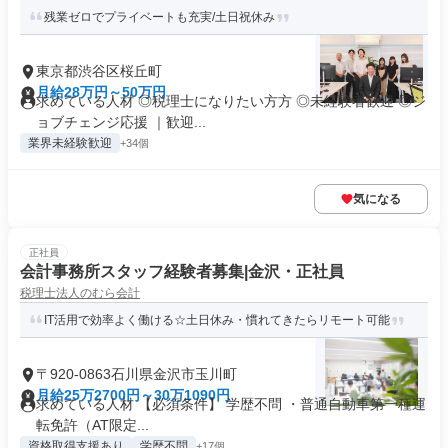
残業ゼロでプライベートも充実/土日祝休み
東京都渋谷区桜丘町
月給28万円～50万円
求めている人材 ◎税理士になりたい方方 ◎未経験者歓迎 ◎ジ
ョブチェンジ応援 ｜歓迎...
業界未経験歓迎
+34個
気になる
正社員
会計事務所スタッフ経験者募集|金沢・正社員
税理士法人のむら会計
IT活用で効率よく働ける☆土日休み・慣れてきたらリモート可能
〒920-0863石川県金沢市玉川町
月給25万2700円～30万1090円
求めている人材 【必須条件】 学歴不問 ・普通自動車第一種運
転免許（AT限定...
資格取得支援あり
学歴不問
+17個