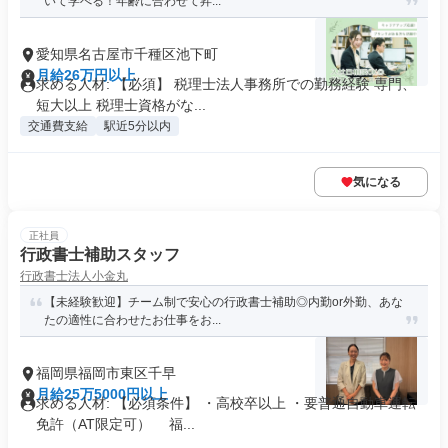
いて学べる！年齢に合わせて昇...
愛知県名古屋市千種区池下町
月給26万円以上
求める人材: 【必須】 税理士法人事務所での勤務経験 専門、
短大以上 税理士資格がな...
交通費支給
駅近5分以内
気になる
正社員
行政書士補助スタッフ
行政書士法人小金丸
【未経験歓迎】チーム制で安心の行政書士補助◎内勤or外勤、あな
たの適性に合わせたお仕事をお...
福岡県福岡市東区千早
月給25万5000円以上
求める人材: 【必須条件】 ・高校卒以上 ・要普通自動車運転
免許（AT限定可） 福...