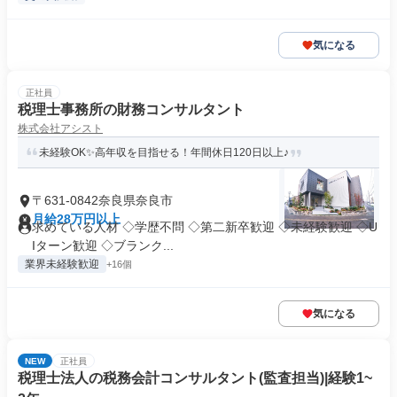
気になる
正社員
税理士事務所の財務コンサルタント
株式会社アシスト
未経験OK✨高年収を目指せる！年間休日120日以上♪
〒631-0842奈良県奈良市
月給28万円以上
求めている人材 ◇学歴不問 ◇第二新卒歓迎 ◇未経験歓迎 ◇U
Iターン歓迎 ◇ブランク...
業界未経験歓迎
+16個
気になる
NEW
正社員
税理士法人の税務会計コンサルタント(監査担当)|経験1~