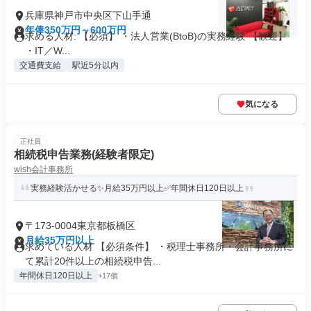
兵庫県神戸市中央区下山手通
年俸350万円～600万円
求める人材: 【必須】 ・法人営業(BtoB)の実務経験 【歓迎】
・IT／W...
交通費支給
駅近5分以内
気になる
正社員
相続税申告業務(経験者限定)
wish会計事務所
実務経験活かせる✨月給35万円以上✅年間休日120日以上
〒173-0004東京都板橋区
月給35万円以上
求めている人材 【必須条件】 ・税理士事務所・会計事務所に
て累計20件以上の相続税申告...
年間休日120日以上
+17個