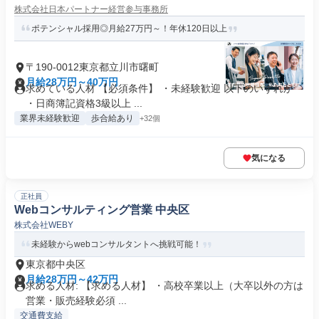
株式会社日本パートナー経営参与事務所
ポテンシャル採用◎月給27万円～！年休120日以上
〒190-0012東京都立川市曙町
月給28万円～40万円
求めている人材 【必須条件】 ・未経験歓迎 以下のいずれか
・日商簿記資格3級以上 ...
業界未経験歓迎
歩合給あり
+32個
気になる
正社員
Webコンサルティング営業 中央区
株式会社WEBY
未経験からwebコンサルタントへ挑戦可能！
東京都中央区
月給28万円～42万円
求める人材: 【求める人材】 ・高校卒業以上（大卒以外の方は
営業・販売経験必須 ...
交通費支給