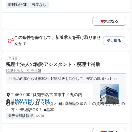
即日勤務OK
残業なし
気になる
この条件を保存して、新着求人を受け取りませ
受け取る
んか？
正社員
税理士法人の税務アシスタント・税理士補助
税理士法人 中央総研
丸の内駅から徒歩30秒【簿記2級を活かして、安定の職場へ♪】
〒460-0002愛知県名古屋市中区丸の内
月給23万円～27万円
求めている人材 ＜必須＞ ■日商簿記2級以上の資格をお持ちの
方 ※未経験OK！ ■基本...
業界未経験歓迎
+27個