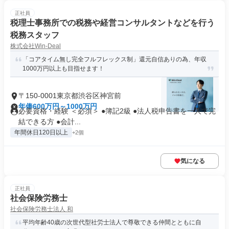
正社員
税理士事務所での税務や経営コンサルタントなどを行う
税務スタッフ
株式会社Win-Deal
「コアタイム無し完全フルフレックス制」還元自信ありの為、年収
1000万円以上も目指せます！
〒150-0001東京都渋谷区神宮前
年俸600万円～1000万円
必要資格・経験 ＜必須＞ ●簿記2級 ●法人税申告書を一人で完
結できる方 ●会計...
年間休日120日以上
+2個
気になる
正社員
社会保険労務士
社会保険労務士法人 和
平均年齢40歳の次世代型社労士法人で尊敬できる仲間とともに自