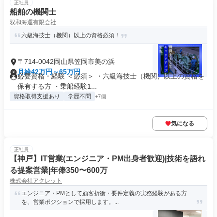
正社員
船舶の機関士
双和海運有限会社
六級海技士（機関）以上の資格必須！
〒714-0042岡山県笠岡市美の浜
月給42万円～65万円
必要資格・経験 ＜必須＞ ・六級海技士（機関）以上の資格を
保有する方 ・乗船経験1...
資格取得支援あり
学歴不問
+7個
気になる
正社員
【神戸】IT営業(エンジニア・PM出身者歓迎)|技術を語れ
る提案営業|年俸350〜600万
株式会社アクレット
エンジニア・PMとして顧客折衝・要件定義の実務経験がある方
を、営業ポジションで採用します。...