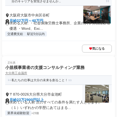
分のキャリアを実現させませんか...
大阪府大阪市中央区谷町
月給22万円～40万円
求める人材: ・社会保険労務士事務所、企業の人事労務経験者
優遇 ・Word、Exc...
交通費支給
駅近5分以内
気になる
正社員
小規模事業者の支援コンサルティング業務
大分商工会議所
私たちの仕事は大分の未来を創ること！
〒870-0026大分県大分市金池町
月給23万2900円以上
求めている人材 次のすべての条件を満たす人とします。
（１）いずれかの学歴にあてはまる...
業界未経験歓迎
+23個