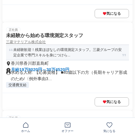
気になる
正社員
未経験から始める環境測定スタッフ
三菱マテリアル株式会社
未経験歓迎！残業ほぼなしの環境測定スタッフ。三菱グループの安
定企業で専門スキルを身につけら...
香川県香川郡直島町
月給19万8020円～30万4520円
求める人材: 【応募資格】 ■40歳以下の方（長期キャリア形成
のため/〈例外事由3...
交通費支給
気になる
正社員
【経験者歓迎】3年で経営者の参謀役へ|AI活用の税理士
事務所
ホーム
オファー
気になる