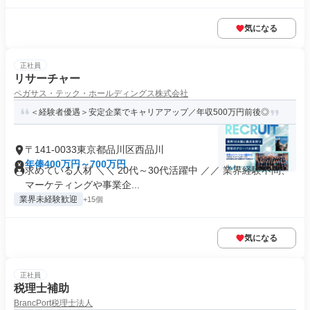
気になる
正社員
リサーチャー
ペガサス・テック・ホールディングス株式会社
＜経験者優遇＞安定企業でキャリアアップ／年収500万円前後◎
〒141-0033東京都品川区西品川
年俸400万円～700万円
求めている人材 ＼＼ 20代～30代活躍中 ／／ 業界経験不問、
マーケティングや事業企...
業界未経験歓迎
+15個
気になる
正社員
税理士補助
BrancPort税理士法人