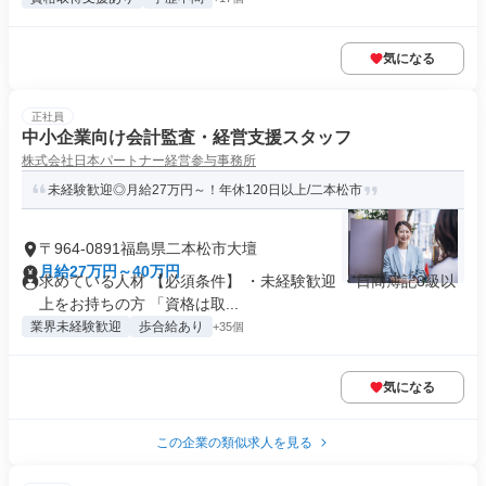
気になる
正社員
中小企業向け会計監査・経営支援スタッフ
株式会社日本パートナー経営参与事務所
未経験歓迎◎月給27万円～！年休120日以上/二本松市
〒964-0891福島県二本松市大壇
月給27万円～40万円
求めている人材 【必須条件】 ・未経験歓迎 ・日商簿記3級以
上をお持ちの方 「資格は取...
業界未経験歓迎
歩合給あり
+35個
気になる
この企業の類似求人を見る