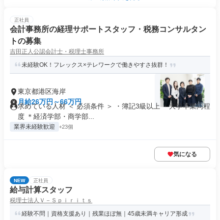
正社員
会計事務所の経理サポートスタッフ・税務コンサルタン
トの募集
吉田正人公認会計士・税理士事務所
未経験OK！フレックス×テレワークで働きやすさ抜群！
東京都港区海岸
月給26万円～66万円
求めている人材 ＜ 必須条件 ＞ ・簿記3級以上 ・大学卒業同程
度 ＊経済学部・商学部...
業界未経験歓迎
+23個
気になる
NEW
正社員
給与計算スタッフ
税理士法人Ｖ－Ｓｐｉｒｉｔｓ
経験不問｜資格支援あり｜残業ほぼ無｜45歳未満キャリア形成