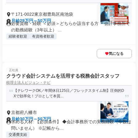
〒171-0022東京都豊島区南池袋
月給29万円～50万円
必要資格・経験 ＜必須＞どちらか該当する方 ＊会計事務所で
の勤務経験（3年以上） ...
経験者歓迎
有資格者歓迎
気になる
正社員
クラウド会計システムを活用する税務会計スタッフ
税理士法人ビジョン・ナビ
【テレワークOK／年間休日125日／フレックスタイム制】圧倒的D
Xで効率化！プロとして本質...
京都府八幡市
月給30万円～50万円
求める人材: 【必須条件】 ◆会計事務所での実務経験（年数は
問いません） ※記帳から...
交通費支給