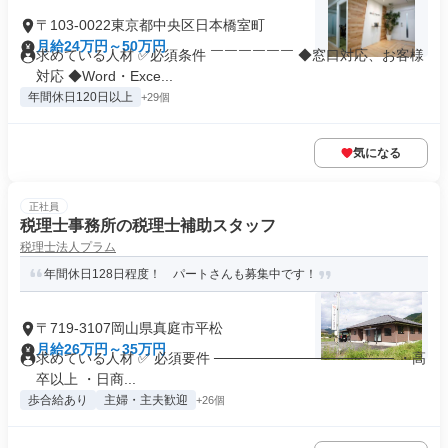
〒103-0022東京都中央区日本橋室町
月給24万円～50万円
求めている人材 ✅必須条件 ￣￣￣￣￣￣ ◆窓口対応、お客様
対応 ◆Word・Exce...
年間休日120日以上
+29個
気になる
正社員
税理士事務所の税理士補助スタッフ
税理士法人プラム
年間休日128日程度！ パートさんも募集中です！
〒719-3107岡山県真庭市平松
月給26万円～35万円
求めている人材 ✅ 必須要件 ────────────────── ・高
卒以上 ・日商...
歩合給あり
主婦・主夫歓迎
+26個