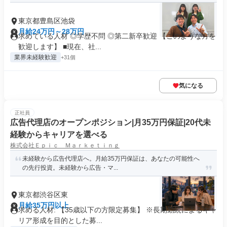
東京都豊島区池袋
月給24万円～28万円
求めている人材 ◎学歴不問 ◎第二新卒歓迎 【このような方を
歓迎します】 ■現在、社...
業界未経験歓迎
+31個
気になる
正社員
広告代理店のオープンポジション|月35万円保証|20代未
経験からキャリアを選べる
株式会社Ｅｐｉｃ Ｍａｒｋｅｔｉｎｇ
未経験から広告代理店へ。月給35万円保証は、あなたの可能性へ
の先行投資。未経験から広告・マ...
東京都渋谷区東
月給35万円以上
求める人材: 【35歳以下の方限定募集】 ※長期勤続によるキャ
リア形成を目的とした募...