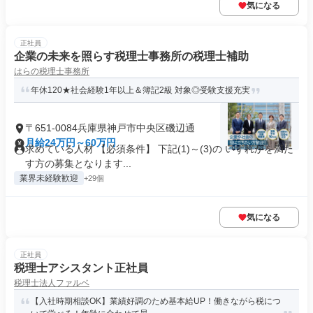
気になる
正社員
企業の未来を照らす税理士事務所の税理士補助
はらの税理士事務所
年休120★社会経験1年以上＆簿記2級 対象◎受験支援充実
〒651-0084兵庫県神戸市中央区磯辺通
月給24万円～60万円
求めている人材 【必須条件】 下記(1)～(3)の いずれかを満た
す方の募集となります...
業界未経験歓迎
+29個
気になる
正社員
税理士アシスタント正社員
税理士法人ファルベ
【入社時期相談OK】業績好調のため基本給UP！働きながら税につ