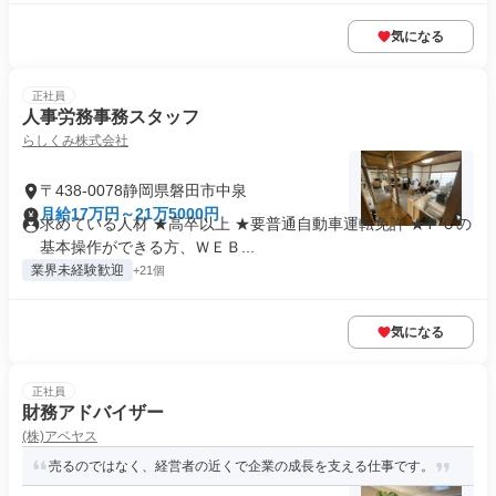
気になる
正社員
人事労務事務スタッフ
らしくみ株式会社
〒438-0078静岡県磐田市中泉
月給17万円～21万5000円
求めている人材 ★高卒以上 ★要普通自動車運転免許 ★ＰＣの
基本操作ができる方、ＷＥＢ...
業界未経験歓迎
+21個
気になる
正社員
財務アドバイザー
(株)アベヤス
売るのではなく、経営者の近くで企業の成長を支える仕事です。