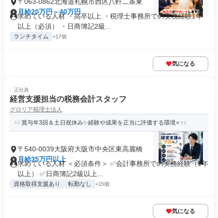
〒063-0862北海道札幌市西区八軒二条東
月給20万円～40万円
求めている人材 ・高卒以上 ・税理士事務所での実務経験1年
以上（必須） ・日商簿記2級...
ランチタイム
+17個
気になる
正社員
経営支援担当の税務会計スタッフ
グロリア税理士法人
賞与年3回＆土日祝休み✨経験や成果を正当に評価する環境⭐
〒540-0039大阪府大阪市中央区東高麗橋
月給35万円以上
求めている人材 ＜必須条件＞ ✅会計事務所での実務経験（1年
以上） ✅日商簿記2級以上...
資格取得支援あり
転勤なし
+15個
気になる