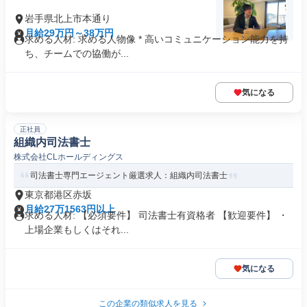
岩手県北上市本通り
月給29万円～38万円
求める人材: 求める人物像 * 高いコミュニケーション能力を持
ち、チームでの協働が...
気になる
正社員
組織内司法書士
株式会社CLホールディングス
司法書士専門エージェント厳選求人：組織内司法書士
東京都港区赤坂
月給27万1563円以上
求める人材: 【必須要件】 司法書士有資格者 【歓迎要件】 ・
上場企業もしくはそれ...
気になる
この企業の類似求人を見る