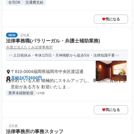
在宅OK
交通費支給
気になる
NEW
正社員
法律事務職(パラリーガル・弁護士補助業務)
弁護士法人たくみ法律事務所
土日祝休み・年休125日・天神南駅から徒歩5分・法律知識不要
〒810-0004福岡県福岡市中央区渡辺通
月給24万2600円
求めている人材 積極的にスキルアップし、 事務所に貢献する
意欲がある方を 歓迎いたしま...
業界未経験歓迎
+24個
気になる
正社員
法律事務所の事務スタッフ