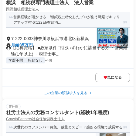
横浜 相続税専門税理士法人 法人営業
岡野相続税理士法人
営業経験が活かせる！/相続税に特化したプロが集う職場でキャリ
アアップ/年休122日/有給消...
〒222-0033神奈川県横浜市港北区新横浜
月給35万円
【応募資格】 ■必須条件 下記いずれかに該当する方 ・営業経
験(1年以上) ・税理士事...
学歴不問
転勤なし
+4個
気になる
この企業の類似求人を見る
正社員
社労士法人の労務コンサルタント(経験1年程度)
GrowthPartners社会保険労務士法人
次世代のコアメンバー募集。裁量とスピード感ある環境で成長する