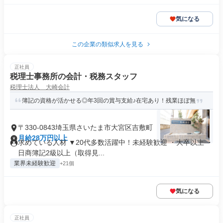
気になる
この企業の類似求人を見る
正社員
税理士事務所の会計・税務スタッフ
税理士法人 大崎会計
簿記の資格が活かせる◎年3回の賞与支給♪在宅あり！残業ほぼ無
〒330-0843埼玉県さいたま市大宮区吉敷町
月給28万円以上
求めている人材 ▼20代多数活躍中！未経験歓迎 ・大卒以上 ・
日商簿記2級以上（取得見...
業界未経験歓迎
+21個
気になる
正社員