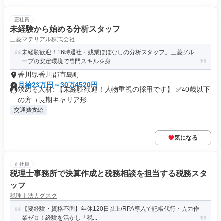
正社員
未経験から始める分析スタッフ
三菱マテリアル株式会社
未経験歓迎！16時退社・残業ほぼなしの分析スタッフ。三菱グル
ープの安定環境で専門スキルを身...
香川県香川郡直島町
月給23万円～30万4520円
求める人材: 【未経験歓迎！人物重視の採用です】 ✅40歳以下
の方（長期キャリア形...
交通費支給
気になる
正社員
税理士事務所で決算作成と税務相談を担当する税務スタ
ッフ
税理士法人グスク
【要経験・資格不問】年休120日以上/RPA導入で記帳代行・入力作
業ゼロ！経験を活かし「税...