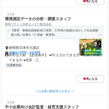
気になる
正社員
環境測定データの分析・調査スタッフ
東海プラント分析センター株式会社
【業界・業種未経験歓迎◎理系・工学系の知識を活かして社会貢献
度の高い仕事を！】研修・教育制...
静岡県沼津市大諏訪
月給21万円～23万円
求める人材: 【必須条件】 ●PC入力ができる方 ●現場で作業が
できる方 ●理系・工...
交通費支給
気になる
この企業の類似求人を見る
正社員
中小企業向け会計監査・経営支援スタッフ