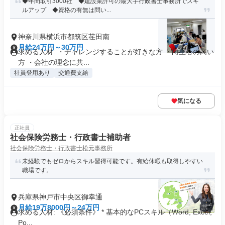
◆年間取引3000社 ◆建設業許可の最大手行政書士事務所でスキ
ルアップ ◆資格の有無は問い...
神奈川県横浜市都筑区荏田南
月給24万円～30万円
求める人材: ・チャレンジすることが好きな方 ・向上心の高い
方 ・会社の理念に共...
社員登用あり
交通費支給
気になる
正社員
社会保険労務士・行政書士補助者
社会保険労務士・行政書士松元事務所
未経験でもゼロからスキル習得可能です。有給休暇も取得しやすい
職場です。
兵庫県神戸市中央区御幸通
月給19万8000円～24万円
求める人材: 《必須条件》 * 基本的なPCスキル（Word, Excel,
Po...