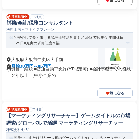
気になる
正社員
財務/会計/税務コンサルタント
税理士法人マネイジブレーン
＼安心して長く働ける税理士補助募集！／ 経験者歓迎☆ 年間休日
125日×充実の研修制度＆福...
大阪府大阪市中央区大手前
月給30万円～46万円
資格・経験 ■普通自動車免許(AT限定可) ■会計事務所での経験
２年以上 （中小企業の...
気になる
正社員
【マーケティングリサーチャー】ゲームタイトルの市場
調査/グローバルで活躍 マーケティングリサーチャー
株式会社セガ
開発中、またはリリース後のゲームタイトルにおけるマーケティン