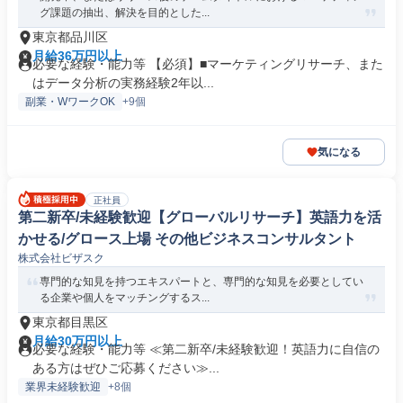
グ課題の抽出、解決を目的とした...
東京都品川区
月給36万円以上
必要な経験・能力等 【必須】■マーケティングリサーチ、また
はデータ分析の実務経験2年以...
副業・WワークOK
+9個
気になる
正社員
第二新卒/未経験歓迎【グローバルリサーチ】英語力を活
かせる/グロース上場 その他ビジネスコンサルタント
株式会社ビザスク
専門的な知見を持つエキスパートと、専門的な知見を必要としてい
る企業や個人をマッチングするス...
東京都目黒区
月給30万円以上
必要な経験・能力等 ≪第二新卒/未経験歓迎！英語力に自信の
ある方はぜひご応募ください≫...
業界未経験歓迎
+8個