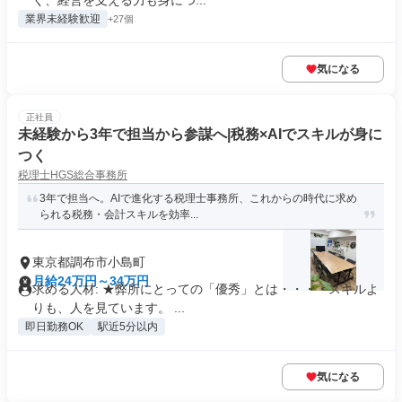
く、経営を支える力も身につ...
業界未経験歓迎
+27個
気になる
正社員
未経験から3年で担当から参謀へ|税務×AIでスキルが身に
つく
税理士HGS総合事務所
3年で担当へ。AIで進化する税理士事務所、これからの時代に求め
られる税務・会計スキルを効率...
東京都調布市小島町
月給24万円～34万円
求める人材: ★弊所にとっての「優秀」とは・・・・スキルよ
りも、人を見ています。 ...
即日勤務OK
駅近5分以内
気になる