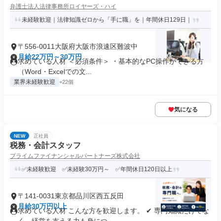
弁護士法人法律事務所ロイヤーズ・ハイ
未経験歓迎｜法律知識ゼロから「手に職」を｜年間休日129日｜
〒556-0011大阪府大阪市浪速区難波中
月給22万円～30万円
求めている人材 ＜必須条件＞ ・基本的なPC操作ができる方
（Word・Excelでの文...
業界未経験歓迎
+22個
気になる
NEW
正社員
税務・会計スタッフ
プライムファイナンシャルパートナーズ株式会社
✅未経験歓迎 ✅未経験30万円～ ✅年間休日120日以上
〒141-0031東京都品川区西五反田
月給30万円以上
求めている人材 こんな方を歓迎します。 ✔ 専門知識だけでな