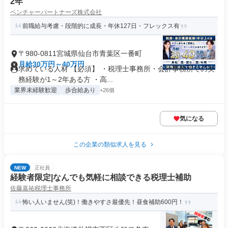
2年
ベンチャーパートナーズ株式会社
前職給与考慮・段階的に成長・年休127日・フレックス有
〒980-0811宮城県仙台市青葉区一番町
月給30万円～40万円
求めている人材 【必須】 ・税理士事務所・会計事務所での実
務経験が1～2年ある方 ・高...
業界未経験歓迎
歩合給あり
+26個
気になる
この企業の類似求人を見る
NEW
正社員
経験者限定|なんでも気軽に相談できる税理士補助
佐藤嘉祐税理士事務所
怖い人いません(笑)！働きやすさ最優先！昼食補助600円！