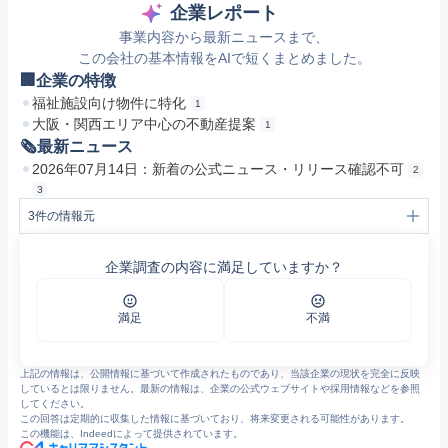
企業レポート
事業内容から最新ニュースまで、
この会社の基本情報をAIで短くまとめました。
🏢企業の特徴
福祉施設向け物件に特化
1
大阪・関西エリア中心の不動産提案
1
🗞最新ニュース
2026年07月14日：新着の公式ニュース・リリース確認不可
2
3
3
件の情報元
1
エスエース
2
会社概要 | エスエース
企業調査の内容に満足していますか？
3
私たちについて | エスエース
満足
不満
上記の情報は、公開情報に基づいて作成されたものであり、当該企業の現状を完全に反映
しているとは限りません。最新の情報は、企業の公式ウェブサイトや採用情報などを参照
してください。
この回答は定期的に収集した情報に基づいており、将来変更される可能性があります。
この機能は、Indeedによって提供されています。