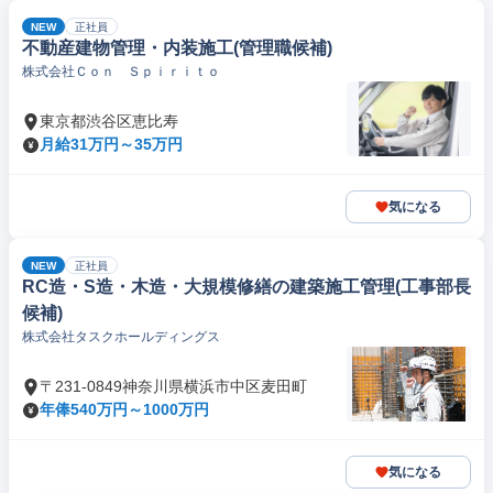
NEW
正社員
不動産建物管理・内装施工(管理職候補)
株式会社Ｃｏｎ Ｓｐｉｒｉｔｏ
東京都渋谷区恵比寿
月給31万円～35万円
気になる
NEW
正社員
RC造・S造・木造・大規模修繕の建築施工管理(工事部長
候補)
株式会社タスクホールディングス
〒231-0849神奈川県横浜市中区麦田町
年俸540万円～1000万円
気になる