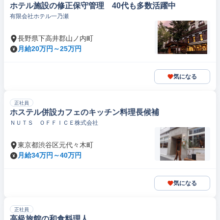
ホテル施設の修正保守管理 40代も多数活躍中
有限会社ホテル一乃瀬
長野県下高井郡山ノ内町
月給20万円～25万円
気になる
正社員
ホステル併設カフェのキッチン料理長候補
ＮＵＴＳ ＯＦＦＩＣＥ株式会社
東京都渋谷区元代々木町
月給34万円～40万円
気になる
正社員
高級旅館の和食料理人