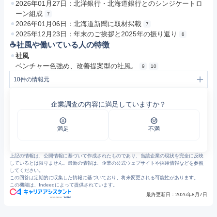
2026年01月27日：北洋銀行・北海道銀行とのシンジケートロ
ーン組成
7
2026年01月06日：北海道新聞に取材掲載
7
2025年12月23日：年末のご挨拶と2025年の振り返り
8
☕️社風や働いている人の特徴
社風
ベンチャー色強め、改善提案型の社風。
9
10
10
件の情報元
1
会社概要 | 北海道札幌、ニセコ、富良野の民泊運営代行会社 BreakOut（ブレークアウト）
2
事業紹介 | 北海道札幌、ニセコ、富良野の民泊運営代行会社 BreakOut（ブレークアウト）
企業調査の内容に満足していますか？
3
よくあるご質問 | 北海道札幌、ニセコ、富良野の民泊運営代行会社 BreakOut（ブレークアウト）
4
北海道札幌、ニセコ、富良野の民泊管理会社 | BreakOut（ブレークアウト）
5
商圏紹介 - ニセコ | 北海道札幌、ニセコ、富良野の民泊運営代行会社 BreakOut（ブレークアウト）
6
商圏紹介 - 富良野 | 北海道札幌、ニセコ、富良野の民泊運営代行会社 BreakOut（ブレークアウト）
満足
不満
7
ブログ｜ 北海道富良野、札幌民泊運営代行会社 BreakOut（ブレークアウト）
8
ブログ｜ 北海道富良野、札幌民泊運営代行会社 BreakOut（ブレークアウト）
9
https://jp.indeed.com/viewjob?jk=6d95e33cfe8b23df
上記の情報は、公開情報に基づいて作成されたものであり、当該企業の現状を完全に反映
10
https://jp.indeed.com/viewjob?jk=2e0542ba67e51a86
しているとは限りません。最新の情報は、企業の公式ウェブサイトや採用情報などを参照
してください。
この回答は定期的に収集した情報に基づいており、将来変更される可能性があります。
この機能は、Indeedによって提供されています。
最終更新日：
2026年8月7日