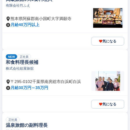
有限会社竹ふえ
熊本県阿蘇郡南小国町大字満願寺
月給40万円以上
気になる
NEW
正社員
和食料理長候補
株式会社紋屋旅舘
〒295-0102千葉県南房総市白浜町白浜
月給30万円～35万円
気になる
正社員
温泉旅館の副料理長