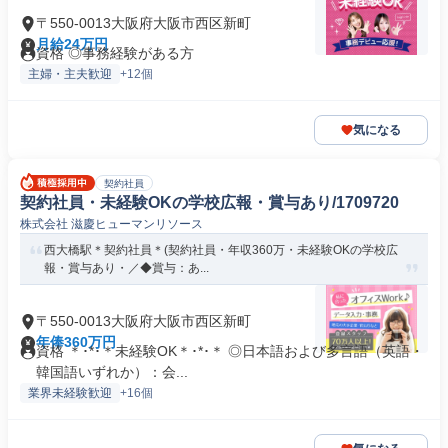
〒550-0013大阪府大阪市西区新町
月給24万円
資格 ◎事務経験がある方
主婦・主夫歓迎
+12個
気になる
契約社員
契約社員・未経験OKの学校広報・賞与あり/1709720
株式会社 滋慶ヒューマンリソース
西大橋駅＊契約社員＊(契約社員・年収360万・未経験OKの学校広
報・賞与あり・／◆賞与：あ...
〒550-0013大阪府大阪市西区新町
年俸360万円
資格 ＊･*･＊未経験OK＊･*･＊ ◎日本語および多言語（英語・
韓国語いずれか）：会...
業界未経験歓迎
+16個