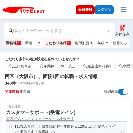
会員登録
ログイン
職種・キーワードから探す
条件保存
勤務地
職種
こだわり条件
雇用形態
年収
新着のみ
1
1
こだわり条件の追加設定を忘れていませんか？
土日祝休み
年間休日120日以上
完全週休2日制
学歴
西区（大阪市）、面接1回の転職・求人情報
343
件
1
〜
100
件目を表示中
関連度順
新着順
詳細表示
契約社員
カスタマーサポート(受電メイン)
関西ビジネスインフォメーション株式会社
【10/1入社向け】残業月2h程・年間休日120日以上✨髪色・ネイ
ル・服装自由｜未経験スタ...