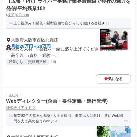
【広報・PR】ライバー事務所業界最前線で会社の魅力を
発信!平均残業10h
(株)Epi Group
土日祝休み！髪色・髪型自由で自分らしく働ける会社★
大阪府大阪市西区北堀江
月給26万円～28万円
求める人材: ＼会社を一緒に盛り上げてくださる方歓迎！／ ・
高卒以上/資格・経験一...
残業なし
交通費支給
+1個
気になる
正社員
Webディレクター(企画・要件定義・進行管理)
株式会社アイドマ
創業62年の盤石な基盤×大手直取引。事業拡大に向け、共にWeb部
門を支え高め合うWebディ...