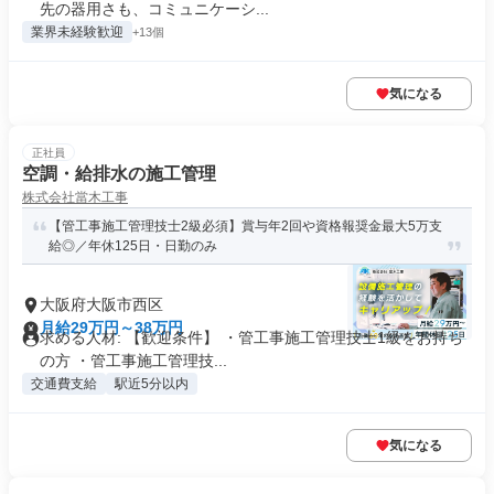
先の器用さも、コミュニケーシ...
業界未経験歓迎
+13個
気になる
正社員
空調・給排水の施工管理
株式会社當木工事
【管工事施工管理技士2級必須】賞与年2回や資格報奨金最大5万支
給◎／年休125日・日勤のみ
大阪府大阪市西区
月給29万円～38万円
求める人材: 【歓迎条件】 ・管工事施工管理技士1級をお持ち
の方 ・管工事施工管理技...
交通費支給
駅近5分以内
気になる