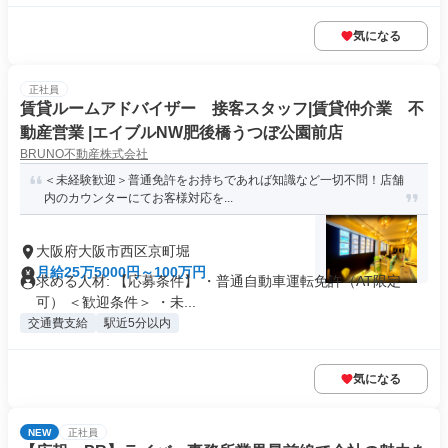
気になる
正社員
賃貸ルームアドバイザー 接客スタッフ|賃貸仲介業 不
動産営業 |エイブルNW肥後橋うつぼ公園前店
BRUNO不動産株式会社
＜未経験歓迎＞普通免許をお持ちであれば知識など一切不問！店舗
内のカウンターにてお客様対応を...
大阪府大阪市西区京町堀
月給25万5000円～100万円
求める人材: 【応募条件】 ・普通自動車運転免許（AT限定
可） ＜歓迎条件＞ ・未...
交通費支給
駅近5分以内
気になる
NEW
正社員