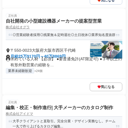
気になる
正社員
自社開発の小型建設機器メーカーの提案型営業
株式会社オグラ
◎営業経験者採用◎残業無＆定時退社◎土日祝休◎業界知名度抜群
〒550-0023大阪府大阪市西区千代崎
月給25万9170円～40万8869円
求めている人材 【必須】 ●要普通免許(AT限定可) ●３年以上の
有形外勤営業の経験を...
業界未経験歓迎
+24個
気になる
正社員
編集・校正・制作進行| 大手メーカーのカタログ制作
株式会社アイドマ
大手クライアントと直取引。完全分業・デザイン実務なし。チーム
一丸で作り上げるカタログ編集...