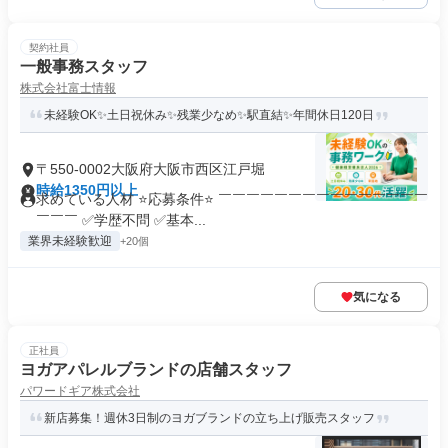
契約社員
一般事務スタッフ
株式会社富士情報
未経験OK✨土日祝休み✨残業少なめ✨駅直結✨年間休日120日
〒550-0002大阪府大阪市西区江戸堀
時給1350円以上
求めている人材 ⭐応募条件⭐ ￣￣￣￣￣￣￣￣￣￣￣￣￣￣￣
￣￣￣ ✅学歴不問 ✅基本...
業界未経験歓迎
+20個
気になる
正社員
ヨガアパレルブランドの店舗スタッフ
パワードギア株式会社
新店募集！週休3日制のヨガブランドの立ち上げ販売スタッフ