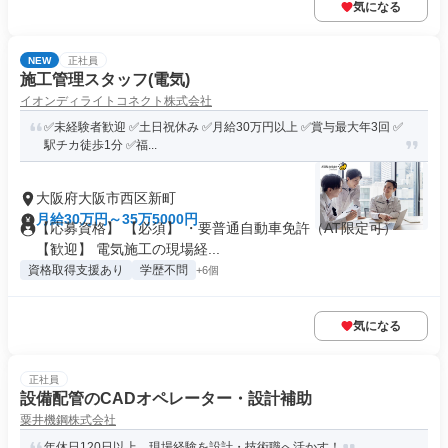
気になる
NEW
正社員
施工管理スタッフ(電気)
イオンディライトコネクト株式会社
✅未経験者歓迎 ✅土日祝休み ✅月給30万円以上 ✅賞与最大年3回 ✅
駅チカ徒歩1分 ✅福...
大阪府大阪市西区新町
月給30万円～35万5000円
【応募資格】 【必須】 ・要普通自動車免許（AT限定可）
【歓迎】 電気施工の現場経...
資格取得支援あり
学歴不問
+6個
気になる
正社員
設備配管のCADオペレーター・設計補助
粟井機鋼株式会社
年休日120日以上 現場経験を設計・技術職へ活かす！