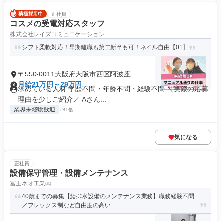
正社員
コスメの受電対応スタッフ
株式会社レイズコミュニケーション
シフト柔軟対応！早期離職も第二新卒も可！ネイル自由【01】
〒550-0011大阪府大阪市西区阿波座
月給21万円～29万円
求めている人材 学歴不問・年齢不問・経験不問 ＼実際の応募
理由を少しご紹介／ Aさん...
業界未経験歓迎
+31個
気になる
正社員
設備保守管理・設備メンテナンス
冨士ネオ工業㈱
40歳までの募集【給排水設備のメンテナンス業務】職務経験不問
／フレックス制など自由度の高い...