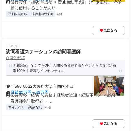
必要資格・経験 ≪必須≫ 普通自動車免許（AT限定可） ※移
動に使用することがあり...
平日のみOK
未経験者歓迎
+4個
気になる
正社員
訪問看護ステーションの訪問看護師
合同会社NC
実務経験がなくてもOK！人間関係良好で働きやすさも抜群〇定着
率100％！豊富なインセンティ...
〒550-0022大阪府大阪市西区本田
月給35万円～45万円
必要資格・経験 ＼実務未経験者歓迎！経験不問／ ＜必須＞ ・
看護師免許取得者 ・...
ネイルOK
残業なし
+5個
気になる