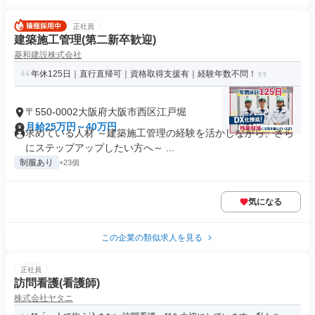
正社員
建築施工管理(第二新卒歓迎)
菱和建設株式会社
年休125日｜直行直帰可｜資格取得支援有｜経験年数不問！
〒550-0002大阪府大阪市西区江戸堀
月給25万円～40万円
求めている人材 ～建築施工管理の経験を活かしながら、さら
にステップアップしたい方へ～ ...
制服あり
+23個
気になる
この企業の類似求人を見る
正社員
訪問看護(看護師)
株式会社ヤタニ