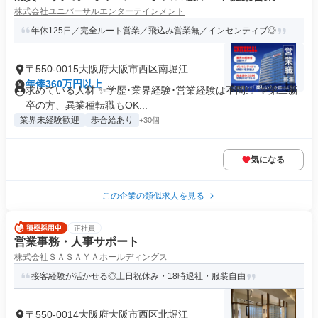
株式会社ユニバーサルエンターテインメント
年休125日／完全ルート営業／飛込み営業無／インセンティブ◎
〒550-0015大阪府大阪市西区南堀江
年俸360万円以上
求めている人材 ✨学歴･業界経験･営業経験は不問!✨ ✨第二新
卒の方、異業種転職もOK...
業界未経験歓迎
歩合給あり
+30個
気になる
この企業の類似求人を見る
正社員
営業事務・人事サポート
株式会社ＳＡＳＡＹＡホールディングス
接客経験が活かせる◎土日祝休み・18時退社・服装自由
〒550-0014大阪府大阪市西区北堀江