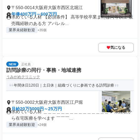
〒550-0014大阪府大阪市西区北堀江
年俸400万円～600万円
求めている人材 【必須条件】 高等学校卒業または同等以上 販
売職経験のある方 アパレル...
業界未経験歓迎
+35個
気になる
NEW
正社員
訪問診療の同行・事務・地域連携
うみがめクリニック
年間休日120日｜土日休｜組織づくりに参画できる訪問診療
〒550-0002大阪府大阪市西区江戸堀
月給20万5000円～25万円
求めている人材 ＿＿＿＿＿＿＿＿＿＿＿＿＿＿＿ ▶未経験か
ら在宅医療を学べます ￣￣￣...
業界未経験歓迎
+24個