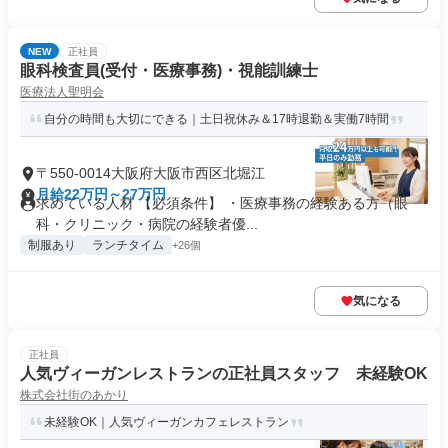
NEW
正社員
眼科検査員(受付・医療事務)・視能訓練士
医療法人聖明会
自分の時間も大切にできる｜土日祝休み＆17時退勤＆実働7時間
〒550-0014大阪府大阪市西区北堀江
月給22万円～27万円
求めている人材 【必須条件】 ・医療事務の経験ある方（眼
科・クリニック・病院の経験者優...
制服あり
ランチタイム
+26個
気になる
正社員
人気ヴィーガンレストランの正社員スタッフ 未経験OK
株式会社街のあかり
未経験OK｜人気ヴィーガンカフェレストラン