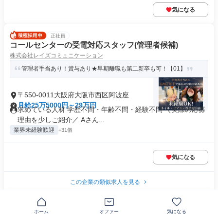
気になる
正社員
コールセンターの受電対応スタッフ(管理者候補)
株式会社レイズコミュニケーション
管理者手当あり！賞与あり★早期離職も第二新卒も可！【01】
〒550-0011大阪府大阪市西区阿波座
月給25万5000円～29万円
求めている人材 学歴不問・年齢不問・経験不問 ＼実際の応募
理由を少しご紹介／ Aさん...
業界未経験歓迎
+31個
気になる
この企業の類似求人を見る
正社員
ホーム
オファー
気になる
訪問入浴の介護職員(運転なし)