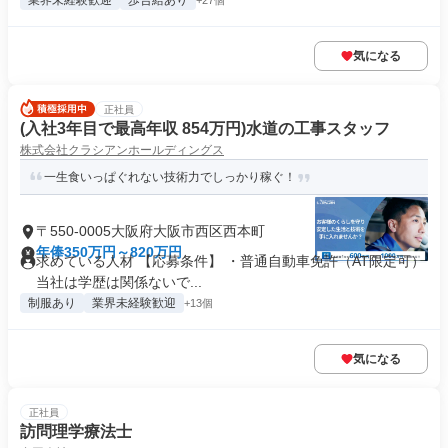
業界未経験歓迎
歩合給あり
+27個
気になる
正社員
(入社3年目で最高年収 854万円)水道の工事スタッフ
株式会社クラシアンホールディングス
一生食いっぱぐれない技術力でしっかり稼ぐ！
〒550-0005大阪府大阪市西区西本町
年俸350万円～820万円
求めている人材 【応募条件】 ・普通自動車免許（AT限定可）
当社は学歴は関係ないで...
制服あり
業界未経験歓迎
+13個
気になる
正社員
訪問理学療法士