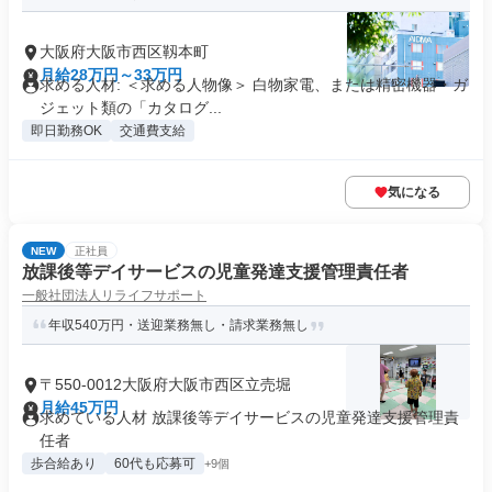
大阪府大阪市西区靱本町
月給28万円～33万円
求める人材: ＜求める人物像＞ 白物家電、または精密機器・ガ
ジェット類の「カタログ...
即日勤務OK
交通費支給
気になる
NEW
正社員
放課後等デイサービスの児童発達支援管理責任者
一般社団法人リライフサポート
年収540万円・送迎業務無し・請求業務無し
〒550-0012大阪府大阪市西区立売堀
月給45万円
求めている人材 放課後等デイサービスの児童発達支援管理責
任者
歩合給あり
60代も応募可
+9個