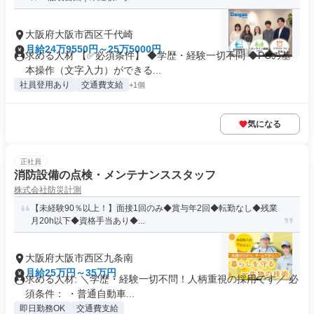
大阪府大阪市西区千代崎
月給24万9550円～25万5000円
求める人材 【✅必須条件】 ◆学歴・経験一切不問 ◆PCの基
本操作（文字入力）ができる...
社員登用あり
交通費支給
+1個
気になる
正社員
消防設備の点検・メンテナンススタッフ
株式会社防災計測
【未経験90％以上！】面接1回のみ◆賞与年2回◆転勤なし◆残業
月20h以下◆資格手当あり◆...
大阪府大阪市西区九条南
月給25万円～35万円
求める人材: ＼学歴・経験一切不問！人柄重視の採用です／ 必
須条件： ・普通自動車...
即日勤務OK
交通費支給