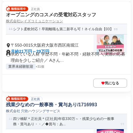
正社員
オープニングのコスメの受電対応スタッフ
株式会社レイズコミュニケーション
シフト柔軟対応！早期離職も第二新卒も可！ネイル自由【03】
〒550-0015大阪府大阪市西区南堀江
月給21万円～29万円
求めている人材 学歴不問・年齢不問・経験不問 ＼実際の応募
理由を少しご紹介／ Aさん...
業界未経験歓迎
+31個
気になる
正社員
残業少なめの一般事務・賞与あり/1716993
株式会社 穴吹ハウジングサービス
四ツ橋駅＊正社員＊(正社員)年収330万～・残業少なめの一般事
務・賞与あり・・／◆賞与：あ...