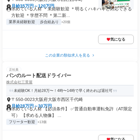
月給35万円～120万円
求めている人材 ＊未経験歓迎 ＊明るくハキハキと対応できる
方歓迎 ＊学歴不問 ＊第二新...
業界未経験歓迎
歩合給あり
+20個
気になる
この企業の類似求人を見る
正社員
パンのルート配送ドライバー
株式会社三景屋
未経験OK！月給28万〜！4時〜14時で早く終われば退社可
〒550-0023大阪府大阪市西区千代崎
月給28万円～30万円
求めている人材 【必須条件】 ✅普通自動車運転免許（AT限定
可） 【求める人物像】 ...
フリーター歓迎
+13個
気になる