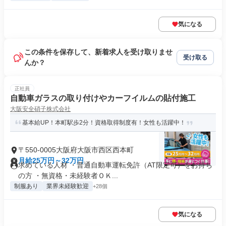
気になる
この条件を保存して、新着求人を受け取りませ
受け取る
んか？
正社員
⾃動⾞ガラスの取り付けやカーフイルムの貼付施⼯
大阪安全硝子株式会社
基本給UP！本町駅歩2分！資格取得制度有！女性も活躍中！
〒550-0005大阪府大阪市西区西本町
月給25万円～32万円
求めている人材 ・普通⾃動⾞運転免許（AT限定可）をお持ち
の方 ・無資格・未経験者ＯＫ...
制服あり
業界未経験歓迎
+28個
気になる