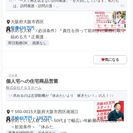
**「一人で抱え込まない訪問看護」**を大切にしています。私たち
は、訪問看護・訪問介護・...
大阪府大阪市西区
年俸435万円
求める人材: 《必須条件》 * 責任を持って前向きに業務に取り
組める方 * 正看護...
即日勤務OK
残業なし
気になる
正社員
個人宅への住宅商品営業
株式会社ＰＧＳホーム
求めるのは志望動機が『休みたいより 稼ぎたい！』の人！
〒550-0015大阪府大阪市西区南堀江
月給45万円～100万円
求めている人材 20代～50代まで幅広い年齢層の方が活躍中！
＜歓迎条件＞ 『休みた...