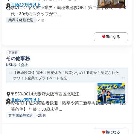
月給22万円以上
求めている人材 ⭐業界・職種未経験OK！第二新卒歓迎！ ⭐20
代・30代のスタッフが中...
業界未経験歓迎
+25個
気になる
正社員
その他事務
NSK株式会社
【未経験OK】完全土日祝休み！残業少なめ！政府から認定された
ホワイト企業でプライベートも充...
〒550-0014大阪府大阪市西区北堀江
月給27万円以上
資格 ◎中途未経験者歓迎！既卒や第二新卒も歓迎です！ 【応
募条件】 年齢：30歳未満...
業界未経験歓迎
+20個
気になる