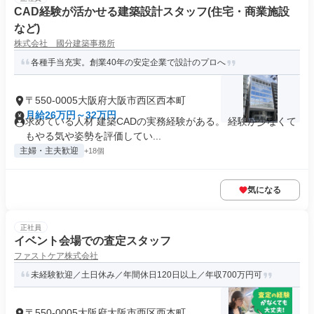
CAD経験が活かせる建築設計スタッフ(住宅・商業施設
など)
株式会社 國分建築事務所
各種手当充実。創業40年の安定企業で設計のプロへ
〒550-0005大阪府大阪市西区西本町
月給26万円～32万円
求めている人材 建築CADの実務経験がある。 経験が少なくて
もやる気や姿勢を評価してい...
主婦・主夫歓迎
+18個
気になる
正社員
イベント会場での査定スタッフ
ファストケア株式会社
未経験歓迎／土日休み／年間休日120日以上／年収700万円可
〒550-0005大阪府大阪市西区西本町