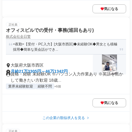
気になる
正社員
オフィスビルでの受付・事務(巡回もあり)
株式会社全日警
<夜勤>【受付・PC入力】[大阪市西区]◆未経験OK◆男女とも積極
採用◆簡単な英会話ができ...
大阪府大阪市西区
月給21万3305円～46万1342円
資格・経験 未経験OK ※パソコン入力作業あり ※英語を活か
して働きたい方歓迎 18歳...
業界未経験歓迎
経験不問
+6個
気になる
この企業の類似求人を見る
正社員