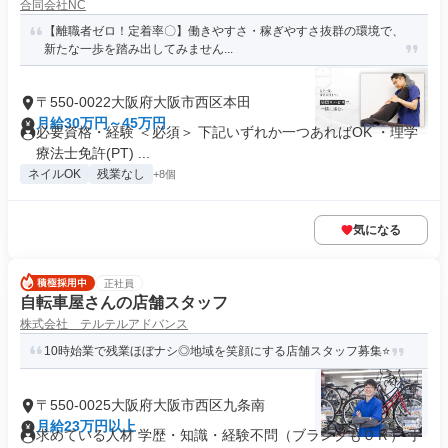
合同会社NC
【離職者ゼロ！定着率〇】働きやすさ・稼ぎやすさ抜群の環境で、
新たな一歩を踏み出してみません...
〒550-0022大阪府大阪市西区本田
月給30万円～45万円
必要資格・経験 ＜必須＞ 下記いずれか一つあればOK ・理学
療法士免許(PT) ...
ネイルOK
残業なし
+8個
気になる
正社員
自転車屋さんの店舗スタッフ
株式会社 テルテルアドバンス
10時始業で残業ほぼナシ◎地域を笑顔にする店舗スタッフ募集⭐
〒550-0025大阪府大阪市西区九条南
月給23万円以上
求めている人材 学歴・知識・経験不問（ブランクもＯＫ） 手