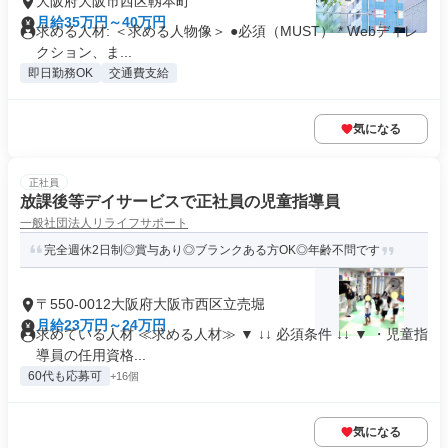
大阪府大阪市西区靱本町
月給35万円～40万円
求める人材: ＜求める人物像＞ ●必須（MUST） * Webディレ
クション、ま...
即日勤務OK
交通費支給
気になる
正社員
放課後等デイサービスで正社員の児童指導員
一般社団法人リライフサポート
完全週休2日制◎賞与あり◎ブランクある方OK◎年齢不問です
〒550-0012大阪府大阪市西区立売堀
月給23万円～24万円
求めている人材 ≪求める人材≫ ▼ ↓↓ 必須条件 ↓↓ ▼ ・児童指
導員の任用資格...
60代も応募可
+16個
気になる