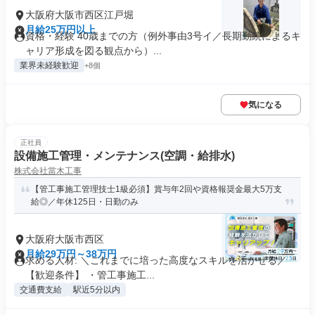
大阪府大阪市西区江戸堀
月給25万円以上
資格・経験 40歳までの方（例外事由3号イ／長期勤続によるキ
ャリア形成を図る観点から）...
業界未経験歓迎
+8個
気になる
正社員
設備施工管理・メンテナンス(空調・給排水)
株式会社當木工事
【管工事施工管理技士1級必須】賞与年2回や資格報奨金最大5万支
給◎／年休125日・日勤のみ
大阪府大阪市西区
月給29万円～38万円
求める人材: ＼これまでに培った高度なスキルを活かせる／
【歓迎条件】 ・管工事施工...
交通費支給
駅近5分以内