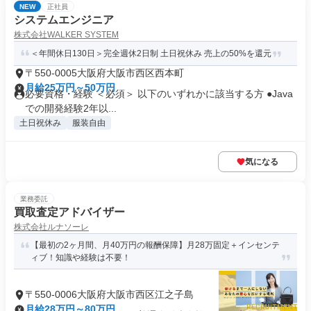
NEW
正社員
システムエンジニア
株式会社WALKER SYSTEM
＜年間休日130日＞完全週休2日制 土日祝休み 売上の50%を還元
〒550-0005大阪府大阪市西区西本町
月給25万円～50万円
必要資格・経験 ＜必須＞ 以下のいずれかに該当する方 ●Java
での開発経験2年以...
土日祝休み
服装自由
気になる
業務委託
買取査定アドバイザー
株式会社ルナソーレ
【最初の2ヶ月間、月40万円の報酬保障】月28万固定＋インセンテ
ィブ！知識や経験は不要！
〒550-0006大阪府大阪市西区江之子島
月給28万円～80万円