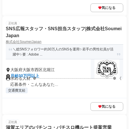
気になる
正社員
SNS広報スタッフ・SNS担当スタッフ|株式会社Soumei
Japan
株式会社SoumeiJapan
＼総SNSフォロワー約30万人のSNSを運用✨若手の男性社員が活
躍中✨要 : Adobe ...
大阪府大阪市西区北堀江
月給30万円以上
求める人材: ✼┈┈┈┈┈┈┈┈┈┈┈┈┈┈┈┈┈┈┈✼ 《
応募条件・こんなあなた...
交通費支給
気になる
正社員
滋賀エリアのパチンコ・パチスロ機ルート提案営業