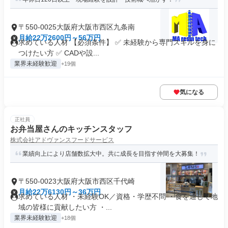
〒550-0025大阪府大阪市西区九条南
月給22万2600円～56万円
求めている人材 【必須条件】 ✅ 未経験から専門スキルを身に
つけたい方 ✅ CADや設...
業界未経験歓迎
+19個
気になる
正社員
お弁当屋さんのキッチンスタッフ
株式会社アドヴァンスフードサービス
業績向上により店舗数拡大中。共に成長を目指す仲間を大募集！
〒550-0023大阪府大阪市西区千代崎
月給22万6130円～36万円
求めている人材 ・未経験OK／資格・学歴不問 ・食を通じて地
域の皆様に貢献したい方 ・...
業界未経験歓迎
+18個