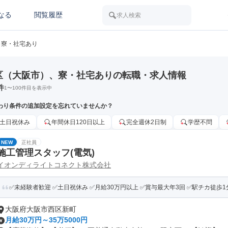
なる
閲覧履歴
求人検索
寮・社宅あり
区（大阪市）、寮・社宅ありの転職・求人情報
件
1
〜
100
件目を表示中
わり条件の追加設定を忘れていませんか？
土日祝休み
年間休日120日以上
完全週休2日制
学歴不問
NEW
正社員
施工管理スタッフ(電気)
イオンディライトコネクト株式会社
✅未経験者歓迎 ✅土日祝休み ✅月給30万円以上 ✅賞与最大年3回 ✅駅チカ徒歩1分 
大阪府大阪市西区新町
月給30万円～35万5000円