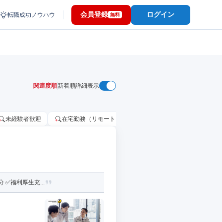
会員登録
ログイン
転職成功ノウハウ
無料
関連度順
新着順
詳細表示
未経験者歓迎
在宅勤務（リモートワーク）OK
家賃補助・住宅手当
✅福利厚生充...