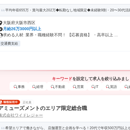
平均年収655万・賞与最大202万◆転勤なし地域限定◆未経験9割・20〜30代活躍◆
大阪府大阪市西区
月給26万3000円以上
求める人材: 業界・職種経験不問！ 【応募資格】 ・高卒以上 ...
交通費支給
キーワード
を設定して求人を絞り込みまし
事務
経理
不動産
営業
IT
英語
正社員
アミューズメントのエリア限定総合職
株式会社ワイドレジャー
希望エリアで働きながら、 店舗運営と企画を学べる！20代で年収500万円以上も