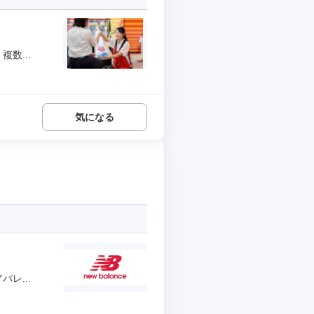
数...
気になる
レ...