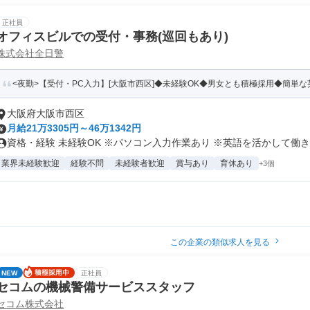
正社員
オフィスビルでの受付・事務(巡回もあり)
株式会社全日警
<夜勤>【受付・PC入力】[大阪市西区]◆未経験OK◆男女とも積極採用◆簡単
大阪府大阪市西区
月給21万3305円～46万1342円
資格・経験 未経験OK ※パソコン入力作業あり ※英語を活かして働きた
業界未経験歓迎
経験不問
未経験者歓迎
賞与あり
育休あり
+3個
この企業の類似求人を見る
NEW
正社員
セコムの機械警備サービススタッフ
セコム株式会社