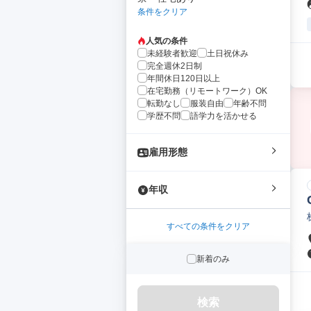
条件をクリア
人気の条件
未経験者歓迎
土日祝休み
完全週休2日制
年間休日120日以上
在宅勤務（リモートワーク）OK
転勤なし
服装自由
年齢不問
学歴不問
語学力を活かせる
雇用形態
年収
すべての条件をクリア
新着のみ
検索