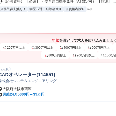
【応募資格】 【必須】 ・要普通自動車免許（AT限定可） 【歓迎】 ...
資格取得支援あり
学歴不問
経験者歓迎
有資格者歓迎
+4個
年収
を設定して求人を絞り込みましょ
200万円以上
300万円以上
400万円以上
500万円以上
800万円以上
900万円以上
1000
正社員
CADオペレーター(114551)
株式会社システムエンジニアリング
大阪府大阪市西区
月給24万5000円～39万円