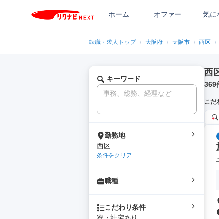
ホーム
オファー
気に
転職・求人トップ
/
大阪府
/
大阪市
/
西区
/
西
キーワード
369
こだ
勤務地
西区
条件をクリア
職種
こだわり条件
寮・社宅あり