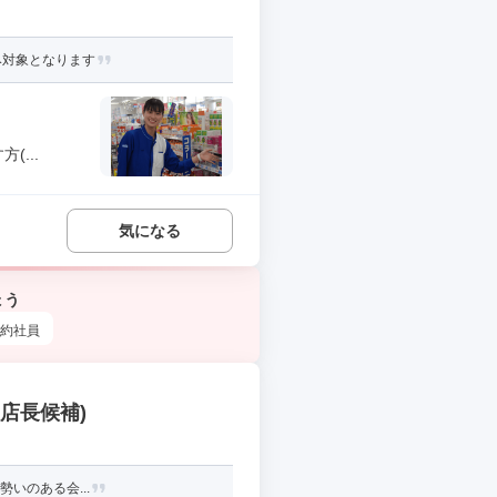
み対象となります
...
気になる
ょう
約社員
(店長候補)
勢いのある会...