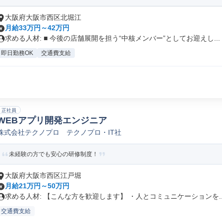
大阪府大阪市西区北堀江
月給33万円～42万円
求める人材: ■ 今後の店舗展開を担う“中核メンバー”としてお迎えし...
即日勤務OK
交通費支給
正社員
WEBアプリ開発エンジニア
株式会社テクノプロ テクノプロ・IT社
未経験の方でも安心の研修制度！
大阪府大阪市西区江戸堀
月給21万円～50万円
求める人材: 【こんな方を歓迎します】 ・人とコミュニケーションを..
交通費支給