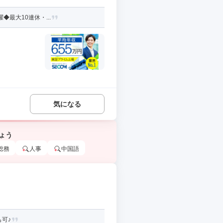
最大10連休・...
気になる
ょう
総務
人事
中国語
可♪