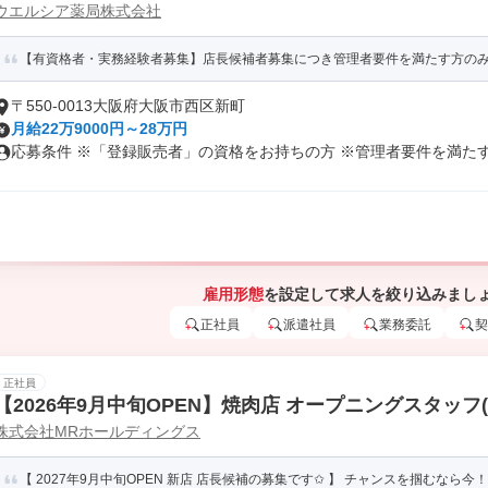
ウエルシア薬局株式会社
【有資格者・実務経験者募集】店長候補者募集につき管理者要件を満たす方の
〒550-0013大阪府大阪市西区新町
月給22万9000円～28万円
応募条件 ※「登録販売者」の資格をお持ちの方 ※管理者要件を満たす方(
雇用形態
を設定して求人を絞り込みまし
正社員
派遣社員
業務委託
契
正社員
【2026年9月中旬OPEN】焼肉店 オープニングスタッフ
株式会社MRホールディングス
【 2027年9月中旬OPEN 新店 店長候補の募集です✩ 】 チャンスを掴むなら今！