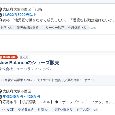
大阪府大阪市西区千代崎
月給22万8000円以上
資格 「地元圏で働きながら成長したい」 「過度な転勤は避けたいが、複
制服あり
業界未経験歓迎
フリーター歓迎
介護休暇あり
+19個
正社員
New Balanceのシューズ販売
株式会社ニューバランスジャパン
経験者活躍中！20～30代活躍中◇社割あり／夏冬休暇5日ずつ
大阪府大阪市西区
年俸240万円～420万円
応募条件 【必須経験・スキル】 ◆スポーツブランド、ファッションアパ
ネイルOK
交通費支給
社割あり
長期休暇あり
ピアスOK
+1個