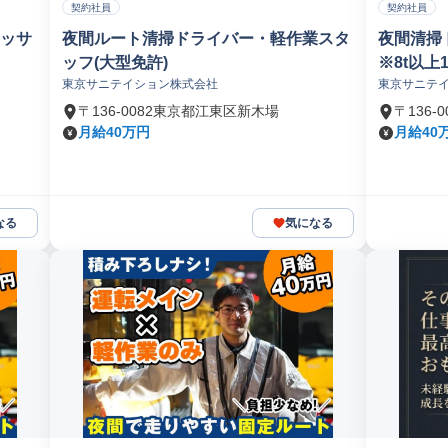
契約社員
契約社員
マッサ
夜間ルート清掃ドライバー・軽作業スタ
夜間清掃
ッフ(大型免許)
※8t以上1
東京サニテイション株式会社
東京サニテ
〒136-0082東京都江東区新木場
〒136
月給40万円
月給40
なる
気になる