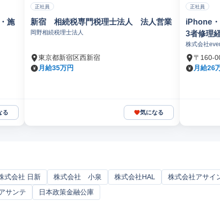
正社員
正社員
案・施
新宿 相続税専門税理士法人 法人営業
iPhon
岡野相続税理士法人
3者修理
株式会社ever
東京都新宿区西新宿
〒160
月給35万円
月給26
なる
気になる
株式会社 日新
株式会社 小泉
株式会社HAL
株式会社アサイ
アサンテ
日本政策金融公庫