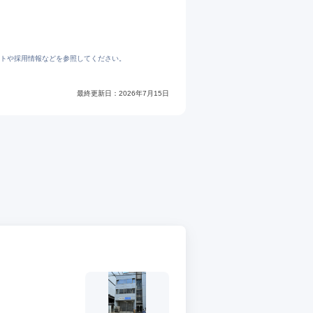
https://jp.indeed.com/q-%E6%AD%A3%E7%A4%BE%E5%93%A1-%E6%9C%89%E9%99%90%E4%BC%9A%E7%A4%BE%E5%A4%A7%E9%98%AA%E4%B8%AD%E5%A4%AE%E3%82%B5%E3%83%BC%E3%83%93%E3%82%B9-%E6%B1%82%E4%BA%BA.html
https://jp.indeed.com/cmp/%E6%9C%89%E9%99%90%E4%BC%9A%E7%A4%BE%E5%A4%A7%E9%98%AA%E4%B8%AD%E5%A4%AE%E3%82%B5%E3%83%BC%E3%83%93%E3%82%B9-1?campaignid=mobvjcmp&fromjk=14eda419a9569009
トや採用情報などを参照してください。
最終更新日：
2026年7月15日