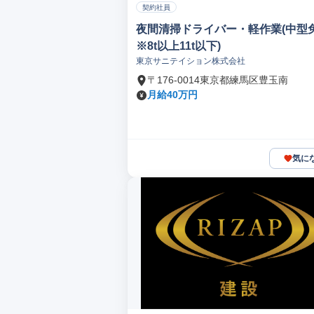
契約社員
夜間清掃ドライバー・軽作業(中型
※8t以上11t以下)
東京サニテイション株式会社
〒176-0014東京都練馬区豊玉南
月給40万円
気に