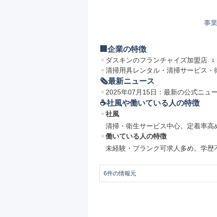
事業
🏢企業の特徴
ダスキンのフランチャイズ加盟店
1
清掃用具レンタル・清掃サービス・
🗞最新ニュース
2025年07月15日：最新の公式ニ
☕️社風や働いている人の特徴
社風
清掃・衛生サービス中心。定着率高
働いている人の特徴
未経験・ブランク可求人多め。学歴
6
件の情報元
1
https://arwrk.net/recruit/aonyrg8n0ietwxc/
2
有限会社大阪中央サービス | 512000208
3
4