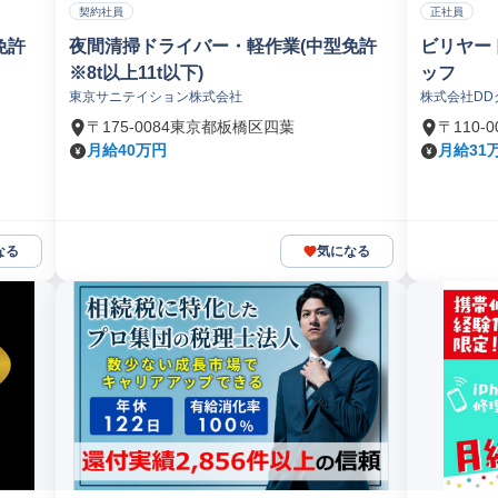
契約社員
正社員
免許
夜間清掃ドライバー・軽作業(中型免許
ビリヤー
※8t以上11t以下)
ッフ
東京サニテイション株式会社
株式会社DD
〒175-0084東京都板橋区四葉
〒110
月給40万円
月給31万
なる
気になる