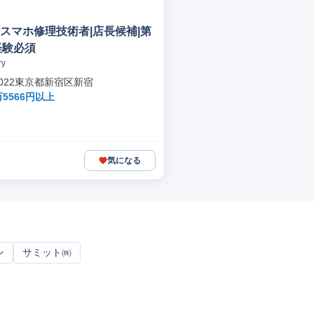
e・スマホ修理技術者|店長候補|第
経験必須
y
-0022東京都新宿区新宿
万5566円以上
気になる
ン
サミット㈱