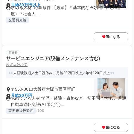
月給30万円以上
求める人材: 応募条件 【必須】 * 基本的なPC操作（入力程
度） * 社会人...
交通費支給
気になる
正社員
サービスエンジニア(設備メンテナンス含む)
株式会社松栄
未経験歓迎／土日祝休み／月給30万円以上／年休120日以上
〒550-0013大阪府大阪市西区新町
月給30万円
求めている人材 学歴・経験・資格など一切不問 ただし、普通
自動車運転免許(AT限定可)...
業界未経験歓迎
+19個
気になる