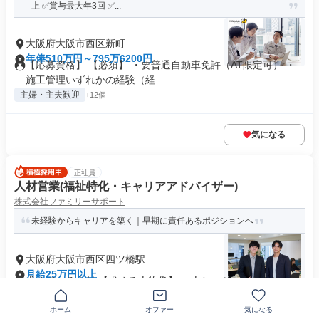
上 ✅賞与最大年3回 ✅...
大阪府大阪市西区新町
年俸510万円～795万6200円
【応募資格】 【必須】 ・要普通自動車免許（AT限定可） ・
施工管理いずれかの経験（経...
主婦・主夫歓迎
+12個
気になる
正社員
人材営業(福祉特化・キャリアアドバイザー)
株式会社ファミリーサポート
未経験からキャリアを築く｜早期に責任あるポジションへ
大阪府大阪市西区四ツ橋駅
月給25万円以上
求めている人材 【求める人物像】 ・人とコミュニケーション
を取ることが好きな方 ・「誰...
業界未経験歓迎
ホーム
オファー
気になる
+30個