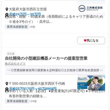
大阪府大阪市西区立売堀
月給24万円～30万円
資格・経験 ・40歳未満（長期勤続によるキャリア形成のため
※省令3号のイ） ・高卒以...
業界未経験歓迎
+8個
気になる
正社員
自社開発の小型建設機器メーカーの提案型営業
株式会社オグラ
◎営業経験者採用◎残業無＆定時退社◎土日祝休◎業界知名度抜群
〒550-0023大阪府大阪市西区千代崎
月給25万9170円～40万8869円
求めている人材 【必須】 ●要普通免許(AT限定可) ●３年以上の
有形外勤営業の経験を...
業界未経験歓迎
+24個