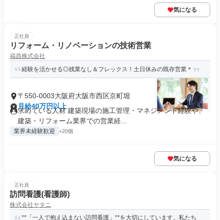
気になる
正社員
リフォーム・リノベーションの技術営業
福昌株式会社
経験を活かせる◎残業なし＆フレックス！土日休みの既存営業＊
〒550-0003大阪府大阪市西区京町堀
月給40万円以上
求めている人材 建築現場の施工管理・マネジメント経験や、
建築・リフォーム業界での営業経...
業界未経験歓迎
+20個
気になる
正社員
訪問看護(看護師)
株式会社ヤタニ
**「一人で抱え込まない訪問看護」**を大切にしています。私たち