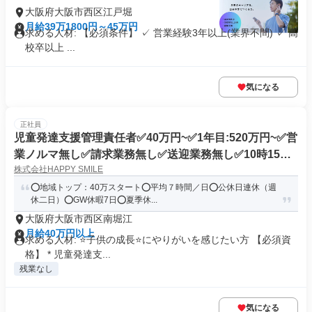
大阪府大阪市西区江戸堀
月給39万1800円～45万円
求める人材: 【必須条件】 ✓ 営業経験3年以上(業界不問) ✓ 高
校卒以上 ...
気になる
正社員
児童発達支援管理責任者✅40万円~✅1年目:520万円~✅営
業ノルマ無し✅請求業務無し✅送迎業務無し✅10時15分~
株式会社HAPPY SMILE
18時15分✅長期休暇(GW7日夏8日冬9日)✅児童発達支
援・放課後等デイサｰビス
⭕地域トップ：40万スタート⭕平均７時間／日⭕公休日連休（週
休二日）⭕GW休暇7日⭕夏季休...
大阪府大阪市西区南堀江
月給40万円以上
求める人材: ⭐子供の成長⭐にやりがいを感じたい方 【必須資
格】 * 児童発達支...
残業なし
気になる