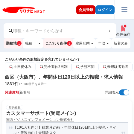
会員登録
ログイン
職種・キーワードから探す
条件保存
勤務地
職種
こだわり条件
雇用形態
年収
新着のみ
1
1
こだわり条件の追加設定を忘れていませんか？
土日祝休み
完全週休2日制
学歴不問
未経験者歓迎
西区（大阪市）、年間休日120日以上の転職・求人情報
1831
件
1
〜
100
件目を表示中
関連度順
新着順
詳細表示
契約社員
カスタマーサポート(受電メイン)
関西ビジネスインフォメーション株式会社
【10/1入社向け】残業月2h程・年間休日120日以上✨髪色・ネイ
ル・服装自由｜未経験スタ...