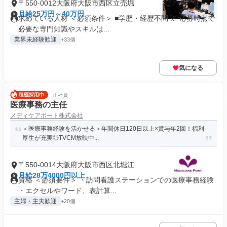
〒550-0012大阪府大阪市西区立売堀
月給25万円～40万円
求めている人材 ＜必須条件＞ ■学歴・経歴不問 ※ 応募時点で
必要な専門知識やスキルは...
業界未経験歓迎
+33個
気になる
正社員
医療事務の主任
メディケアポート株式会社
＜医療事務経験を活かせる＞年間休日120日以上×賞与年2回！福利
厚生が充実◎TVCM放映中...
〒550-0014大阪府大阪市西区北堀江
月給28万4000円以上
資格 ＜必須要件＞ ・訪問看護ステーションでの医療事務経験
・エクセルやワード、表計算...
主婦・主夫歓迎
+20個