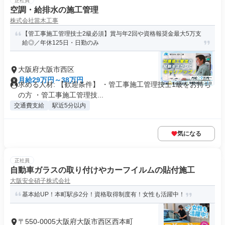
正社員
空調・給排水の施工管理
株式会社當木工事
【管工事施工管理技士2級必須】賞与年2回や資格報奨金最大5万支
給◎／年休125日・日勤のみ
大阪府大阪市西区
月給29万円～38万円
求める人材: 【歓迎条件】 ・管工事施工管理技士1級をお持ち
の方 ・管工事施工管理技...
交通費支給
駅近5分以内
気になる
正社員
⾃動⾞ガラスの取り付けやカーフイルムの貼付施⼯
大阪安全硝子株式会社
基本給UP！本町駅歩2分！資格取得制度有！女性も活躍中！
〒550-0005大阪府大阪市西区西本町