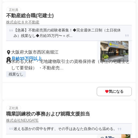
正社員
不動産総合職(宅建士)
株式会社８Ｒ不動産
【急募】不動産売買の経験者募集！◆完全週休二日制（土日祝休
み）残業なし◆月給35万円〜＋ボ...
大阪府大阪市西区南堀江
月給35万円以上
求める人材: ・宅地建物取引士の資格保持者（専任の宅建士と
して要登録） ・不動産売...
残業なし
気になる
正社員
職業訓練校の事務および就職支援担当
株式会社NEUGATE
迷える誰かの背中を押す、その手はあなた自身の心も温める。