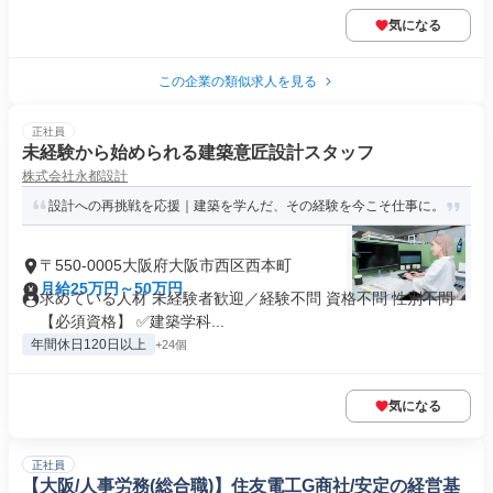
気になる
この企業の類似求人を見る
正社員
未経験から始められる建築意匠設計スタッフ
株式会社永都設計
設計への再挑戦を応援｜建築を学んだ、その経験を今こそ仕事に。
〒550-0005大阪府大阪市西区西本町
月給25万円～50万円
求めている人材 未経験者歓迎／経験不問 資格不問 性別不問
【必須資格】 ✅建築学科...
年間休日120日以上
+24個
気になる
正社員
【大阪/人事労務(総合職)】住友電工G商社/安定の経営基