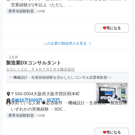
営業経験が1年以上（ただし、...
業界未経験歓迎
+29個
気になる
この企業の類似求人を見る
正社員
製造業DXコンサルタント
ＳＯＬＩＺＥ ＰＡＲＴＮＥＲＳ株式会社
機械設計・生産技術経験を活かしたいコンサル志望者歓迎
〒550-0004大阪府大阪市西区靱本町
月給25万5000円～35万円
求めている人材 ◆必須条件 ・機械設計・生産技術・製造技術
いずれかの実務経験 ・3DC...
業界未経験歓迎
+26個
気になる