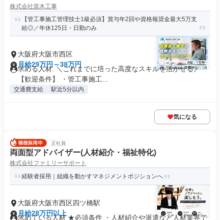
株式会社當木工事
【管工事施工管理技士1級必須】賞与年2回や資格報奨金最大5万支
給◎／年休125日・日勤のみ
大阪府大阪市西区
月給29万円～38万円
求める人材: ＼これまでに培った高度なスキルを活かせる／
【歓迎条件】 ・管工事施工...
交通費支給
駅近5分以内
気になる
正社員
両面型アドバイザー(人材紹介・福祉特化)
株式会社ファミリーサポート
経験者採用｜組織を動かすマネジメントポジションへ
大阪府大阪市西区四ツ橋駅
月給28万円以上
求めている人材 ★必須条件 ・人材紹介や派遣など人材業界で