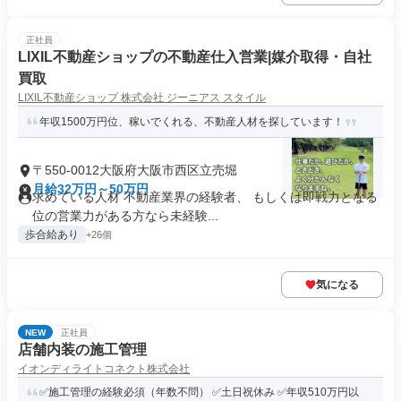
正社員
LIXIL不動産ショップの不動産仕入営業|媒介取得・自社
買取
LIXIL不動産ショップ 株式会社 ジーニアス スタイル
年収1500万円位、稼いでくれる、不動産人材を探しています！
〒550-0012大阪府大阪市西区立売堀
月給32万円～50万円
求めている人材 不動産業界の経験者、 もしくは即戦力となる
位の営業力がある方なら未経験...
歩合給あり
+26個
気になる
NEW
正社員
店舗内装の施工管理
イオンディライトコネクト株式会社
✅施工管理の経験必須（年数不問） ✅土日祝休み ✅年収510万円以