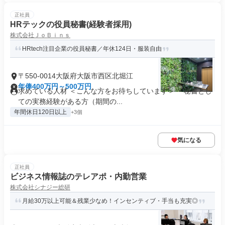
正社員
HRテックの役員秘書(経験者採用)
株式会社ＪｏＢｉｎｓ
HRtech注目企業の役員秘書／年休124日・服装自由
〒550-0014大阪府大阪市西区北堀江
年俸400万円～500万円
求めている人材 ＜こんな方をお待ちしています＞ ・秘書とし
ての実務経験がある方（期間の...
年間休日120日以上
+3個
気になる
正社員
ビジネス情報誌のテレアポ・内勤営業
株式会社シナジー総研
月給30万以上可能＆残業少なめ！インセンティブ・手当も充実◎