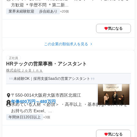
方歓迎 ＊学歴不問 ＊第二新...
業界未経験歓迎
歩合給あり
+20個
気になる
この企業の類似求人を見る
正社員
HRテックの営業事務・アシスタント
株式会社ＪｏＢｉｎｓ
未経験OK｜採用支援SaaSの営業アシスタント
〒550-0014大阪府大阪市西区北堀江
年俸400万円～480万円
求めている人材 ＜必須＞ ・高卒以上 ・基本的なPCスキルを
お持ちの方 Excel、...
年間休日120日以上
+3個
気になる