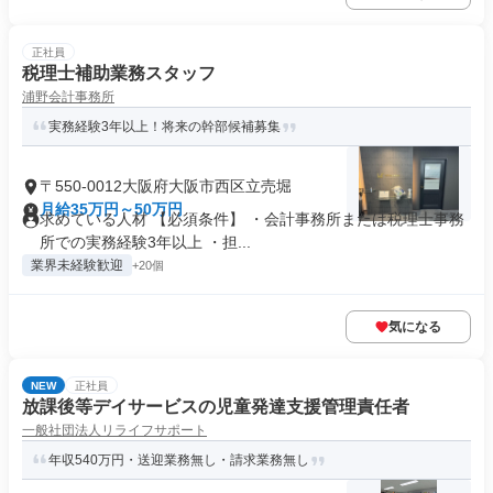
正社員
税理士補助業務スタッフ
浦野会計事務所
実務経験3年以上！将来の幹部候補募集
〒550-0012大阪府大阪市西区立売堀
月給35万円～50万円
求めている人材 【必須条件】 ・会計事務所または税理士事務
所での実務経験3年以上 ・担...
業界未経験歓迎
+20個
気になる
NEW
正社員
放課後等デイサービスの児童発達支援管理責任者
一般社団法人リライフサポート
年収540万円・送迎業務無し・請求業務無し