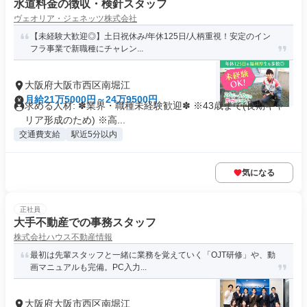
水道料金の徴収・検針スタッフ
ヴェオリア・ジェネッツ株式会社
【未経験大歓迎◎】土日祝休み/年休125日/人柄重視！安定のイン
フラ事業で新職種にチャレン...
大阪府大阪市西区南堀江
月給21万5000円～24万9500円
求める人材: ✽業界・職種未経験歓迎✽ ※43歳まで(長期キャ
リア形成のため) ※高...
交通費支給
駅近5分以内
気になる
正社員
大手不動産での事務スタッフ
株式会社ハウス不動産情報
最初は先輩スタッフと一緒に業務を覚えていく「OJT研修」や、動
画マニュアルも完備。PC入力...
大阪府大阪市西区南堀江