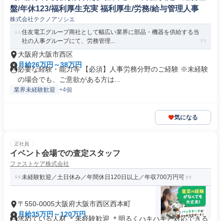
盤/年休123/福利厚生充実 福利厚生/労務/給与管理人事
株式会社テクノアソシエ
住友電工グループ商社として幅広い業界に部品・機器を供給する当
社の人事グループにて、労務管理...
大阪府大阪市西区
月給26万円～38万円
必要な経験・能力等 【必須】人事労務分野のご経験 ※未経験
の場合でも、ご意欲がある方は...
業界未経験歓迎
+4個
気になる
正社員
イベント会場での査定スタッフ
ファストケア株式会社
未経験歓迎／土日休み／年間休日120日以上／年収700万円可
〒550-0005大阪府大阪市西区西本町
月給35万円～120万円
求めている人材 ＊未経験歓迎 ＊明るくハキハキと対応できる