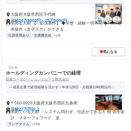
大阪府大阪市西区千代崎
月給24万9550円～25万5000円
求める人材 【✅必須条件】 ◆学歴・経験一切不問 ◆PCの基
本操作（文字入力）ができる...
社員登用あり
交通費支給
+1個
気になる
正社員
ホールディングカンパニーでの経理
双葉コーポレーショングループ株式会社
成長企業で経理経験を活かす！年休128日・月残業10時間以内
〒550-0025大阪府大阪市西区九条南
月給27万円以上
求めている人材 ・システム問わず、仕訳ができる人 例 弥生会
計、マネーフォワード、楽...
ランチタイム
+33個