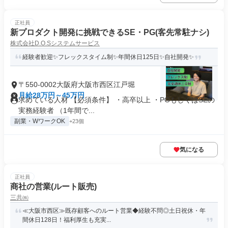
正社員
新プロダクト開発に挑戦できるSE・PG(客先常駐ナシ)
株式会社D.O.Sシステムサービス
経験者歓迎✨フレックスタイム制✨年間休日125日✨自社開発✨
〒550-0002大阪府大阪市西区江戸堀
月給28万円～45万円
求めている人材 【必須条件】 ・高卒以上 ・PGもしくはSEの
実務経験者 （1年間で...
副業・WワークOK
+23個
気になる
正社員
商社の営業(ルート販売)
三共㈱
≪大阪市西区≫既存顧客へのルート営業◆経験不問◎土日祝休・年
間休日128日！福利厚生も充実...