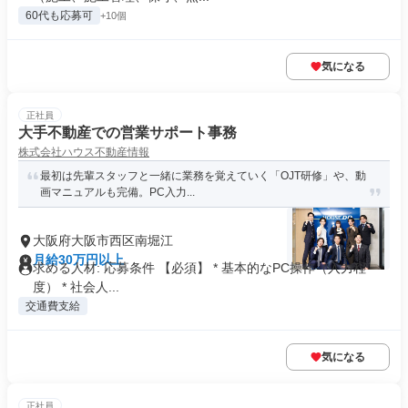
60代も応募可
+10個
気になる
正社員
大手不動産での営業サポート事務
株式会社ハウス不動産情報
最初は先輩スタッフと一緒に業務を覚えていく「OJT研修」や、動
画マニュアルも完備。PC入力...
大阪府大阪市西区南堀江
月給30万円以上
求める人材: 応募条件 【必須】 * 基本的なPC操作（入力程
度） * 社会人...
交通費支給
気になる
正社員