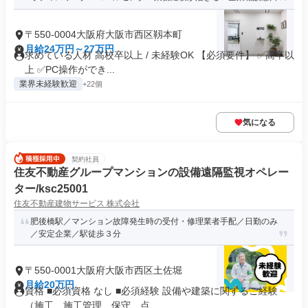
〒550-0004大阪府大阪市西区靱本町
月給24万円～27万円
求めている人材 高校卒以上 / 未経験OK 【必須要件】 ✅高卒以
上 ✅PC操作ができ...
業界未経験歓迎
+22個
気になる
契約社員
住友不動産グループマンションの設備遠隔監視オペレー
ター/ksc25001
住友不動産建物サービス 株式会社
肥後橋駅／マンション故障発生時の受付・修理業者手配／日勤のみ
／安定企業／駅徒歩３分
〒550-0001大阪府大阪市西区土佐堀
月給20万円
資格 ■必須資格 なし ■必須経験 設備や建築に関するご経験
（施工、施工管理、保守、点...