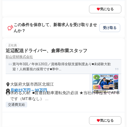
気になる
この条件を保存して、新着求人を受け取りませ
受け取る
んか？
正社員
近辺配送ドライバー、倉庫作業スタッフ
影山管材株式会社
賞与年3回／年休120日／資格取得全額支援制度あり■未経験大歓
迎！人柄重視の採用です■準中...
大阪府大阪市西区北堀江
月給23万円～30万円
求める人材: ■普通自動車運転免許必須 ★当社の車は全てAT車
です（MT車なし） ...
交通費支給
気になる