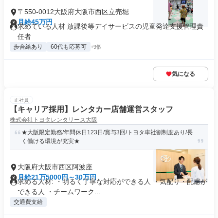
〒550-0012大阪府大阪市西区立売堀
月給45万円
求めている人材 放課後等デイサービスの児童発達支援管理責
任者
歩合給あり
60代も応募可
+9個
気になる
正社員
【キャリア採用】レンタカー店舗運営スタッフ
株式会社トヨタレンタリース大阪
★大阪限定勤務/年間休日123日/賞与3回/トヨタ車社割制度あり/長
く働ける環境が充実★
大阪府大阪市西区阿波座
月給21万5000円～30万円
求める人材: ・明るく丁寧な対応ができる人 ・気配り・配慮が
できる人 ・チームワーク...
交通費支給