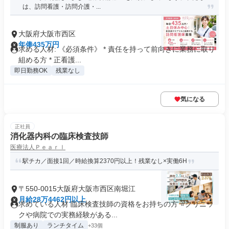
は、訪問看護・訪問介護・...
大阪府大阪市西区
年俸435万円
求める人材: 《必須条件》 * 責任を持って前向きに業務に取り
組める方 * 正看護...
即日勤務OK
残業なし
気になる
正社員
消化器内科の臨床検査技師
医療法人Ｐｅａｒｌ
駅チカ／面接1回／時給換算2370円以上！残業なし×実働6H
〒550-0015大阪府大阪市西区南堀江
月給28万4462円以上
求めている人材 臨床検査技師の資格をお持ちの方 ⭐クリニッ
クや病院での実務経験がある...
制服あり
ランチタイム
+33個