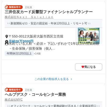
正社員
三井住友カード反響型ファイナンシャルプランナー
株式会社Ｎｅｘｔ Ｓｏｌｕｔｉｏｎ
新規開拓ゼロ・安定の固定給・年休120日以上・リモート可
〒550-0012大阪府大阪市西区立売堀
月給26万3000円
求めている人材 ＜必須＞ 下記いずれかで1年以上の営業経験
・生命保険／損害保険（個人...
年間休日120日以上
+14個
気になる
この企業の類似求人を見る
正社員
ヘルプデスク・コールセンター業務
株式会社MYC
オフィスワーク・コールセンター業務経験が活きる！企業相談窓口