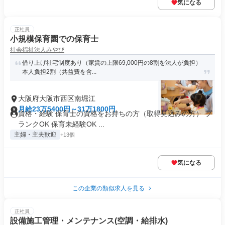
気になる
正社員
小規模保育園での保育士
社会福祉法人みやび
借り上げ社宅制度あり（家賃の上限69,000円の8割を法人が負担）
本人負担2割（共益費を含...
大阪府大阪市西区南堀江
月給23万5400円～31万1800円
資格・経験 保育士の資格をお持ちの方（取得見込みの方） ブ
ランクOK 保育未経験OK ...
主婦・主夫歓迎
+13個
気になる
この企業の類似求人を見る
正社員
設備施工管理・メンテナンス(空調・給排水)