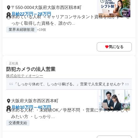
〒550-0004大阪府大阪市西区靱本町
月給22万円～28万円
求めている人材 ＜キャリアコンサルタント資格を活かす＞ せ
っかく取得した資格を、誰かの...
業界未経験歓迎
+19個
気になる
正社員
防犯カメラの法人営業
株式会社ティオーシー
「しっかり休めて、しっかり稼げる。」営業で人生変えませんか？
大阪府大阪市西区西本町
月給30万円～40万円
求める人材: ・未経験OK／学歴不問 ・営業にチャレンジして
みたい方 ・しっかり...
交通費支給