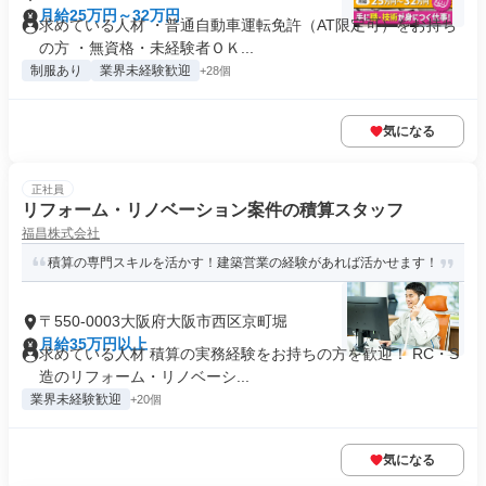
月給25万円～32万円
求めている人材 ・普通⾃動⾞運転免許（AT限定可）をお持ち
の方 ・無資格・未経験者ＯＫ...
制服あり
業界未経験歓迎
+28個
気になる
正社員
リフォーム・リノベーション案件の積算スタッフ
福昌株式会社
積算の専門スキルを活かす！建築営業の経験があれば活かせます！
〒550-0003大阪府大阪市西区京町堀
月給35万円以上
求めている人材 積算の実務経験をお持ちの方を歓迎！ RC・S
造のリフォーム・リノベーシ...
業界未経験歓迎
+20個
気になる