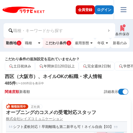
会員登録
ログイン
職種・キーワードから探す
条件保存
勤務地
職種
こだわり条件
雇用形態
年収
新着のみ
1
1
こだわり条件の追加設定を忘れていませんか？
土日祝休み
年間休日120日以上
完全週休2日制
学歴
西区（大阪市）、ネイルOKの転職・求人情報
485
件
1
〜
100
件目を表示中
関連度順
新着順
詳細表示
正社員
オープニングのコスメの受電対応スタッフ
株式会社レイズコミュニケーション
シフト柔軟対応！早期離職も第二新卒も可！ネイル自由【03】