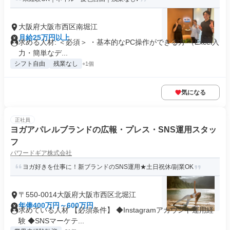
大阪府大阪市西区南堀江
月給25万円以上
求める人材: ＜必須＞ ・基本的なPC操作ができる方 （Excel入
力・簡単なデ...
シフト自由
残業なし
+1個
気になる
正社員
ヨガアパレルブランドの広報・プレス・SNS運用スタッ
フ
パワードギア株式会社
ヨガ好きを仕事に！新ブランドのSNS運用★土日祝休/副業OK
〒550-0014大阪府大阪市西区北堀江
年俸400万円～600万円
求めている人材 【必須条件】 ◆Instagramアカウント運用経
験 ◆SNSマーケテ...