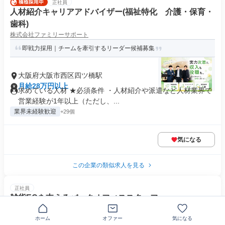
正社員
人材紹介キャリアアドバイザー(福祉特化 介護・保育・
歯科)
株式会社ファミリーサポート
即戦力採用｜チームを牽引するリーダー候補募集
大阪府大阪市西区四ツ橋駅
月給28万円以上
求めている人材 ★必須条件 ・人材紹介や派遣など人材業界で
営業経験が1年以上（ただし、...
業界未経験歓迎
+29個
気になる
この企業の類似求人を見る
正社員
雑貨ECを支えるバックオフィススタッフ
株式会社ビトスダ
ホーム
オファー
気になる
【未経験採用枠】おしゃれ雑貨を発信＆管理。好きを仕事にするチ