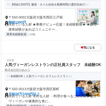
【時給1300円】服装・ネイル自由＆勤務時間の選択自由◎
〒550-0002大阪府大阪市西区江戸堀
時給1300円
求めている人材 ★事務デビュー応援！未経験歓迎★ ★販売・
接客経験があればコミュニケー...
業界未経験歓迎
+10個
気になる
正社員
人気ヴィーガンレストランの正社員スタッフ 未経験OK
株式会社街のあかり
未経験OK｜人気ヴィーガンカフェレストラン
〒550-0013大阪府大阪市西区新町
月給28万7200円以上
求めている人材 求める人材 ・料理や食べることが好きな方 ・
ヴィーガンや健康的な食に...