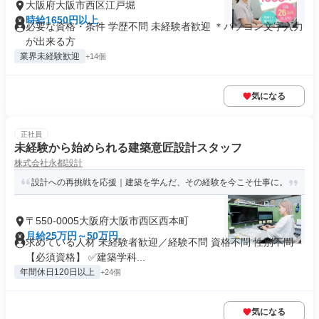
大阪府大阪市西区江戸堀
時給1650円以上
必要な資格・条件 学歴不問 未経験者歓迎 ＊パソコン文字入力
が出来る方
業界未経験歓迎
+14個
気になる
正社員
未経験から始められる建築意匠設計スタッフ
株式会社永都設計
設計への再挑戦を応援｜建築を学んだ、その経験を今こそ仕事に。
〒550-0005大阪府大阪市西区西本町
月給25万円～50万円
求めている人材 未経験者歓迎／経験不問 資格不問 性別不問
【必須資格】 ✅建築学科...
年間休日120日以上
+24個
気になる