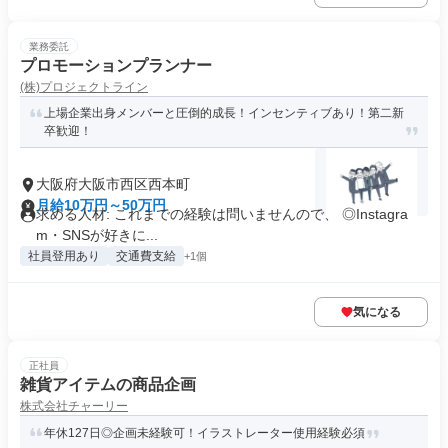
業務委託
プロモーションプランナー
(株)プロジェクトライン
上場企業出身メンバーと圧倒的成長！インセンティブあり！第二新
卒歓迎！
大阪府大阪市西区西本町
月給10万円～50万円
求める人材: これまでの経験は問いませんので、 ◎Instagra
m・SNSが好きに...
社員登用あり
交通費支給
+1個
気になる
正社員
雑貨アイテムの商品企画
株式会社チャーリー
年休127日◎企画未経験可！イラストレーター使用経験必須