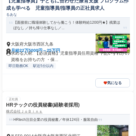
【児童指導員】子どもに合わせた療育支援 プログラム作
成も学べる 児童指導員/指導員の正社員求人
るあな
【面接前に職場体験してから働こう！体験時給1200円★】残業ほ
ぼなし ／持ち帰り仕事なし／...
大阪府大阪市西区九条
月給22万5000円～25万円
求める人材: 【必須資格】児童指導員任用資格 下記いずれかの
資格をお持ちの方 ・保...
即日勤務OK
駅近5分以内
気になる
正社員
HRテックの役員秘書(経験者採用)
株式会社ＪｏＢｉｎｓ
HRtech注目企業の役員秘書／年休124日・服装自由