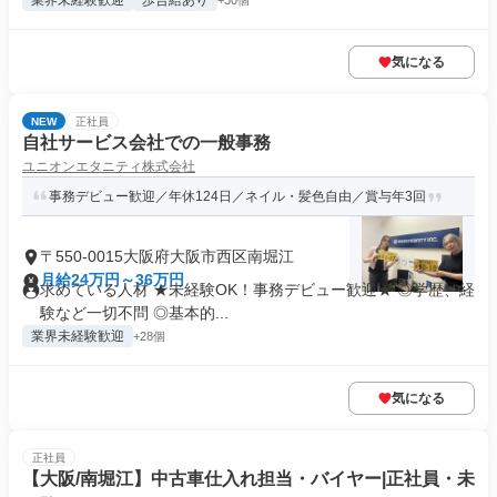
業界未経験歓迎
歩合給あり
+30個
気になる
NEW
正社員
自社サービス会社での一般事務
ユニオンエタニティ株式会社
事務デビュー歓迎／年休124日／ネイル・髪色自由／賞与年3回
〒550-0015大阪府大阪市西区南堀江
月給24万円～36万円
求めている人材 ★未経験OK！事務デビュー歓迎★ ◎学歴、経
験など一切不問 ◎基本的...
業界未経験歓迎
+28個
気になる
正社員
【大阪/南堀江】中古車仕入れ担当・バイヤー|正社員・未