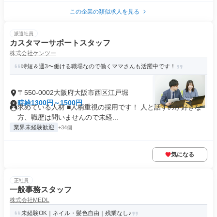
この企業の類似求人を見る
派遣社員
カスタマーサポートスタッフ
株式会社ケンツー
時短＆週3〜働ける職場なので働くママさんも活躍中です！
〒550-0002大阪府大阪市西区江戸堀
時給1300円～1500円
求めている人材 ■人柄重視の採用です！ 人と話すのが好きな
方、職歴は問いませんので未経...
業界未経験歓迎
+34個
気になる
正社員
一般事務スタッフ
株式会社MEDL
未経験OK｜ネイル・髪色自由｜残業なし♪