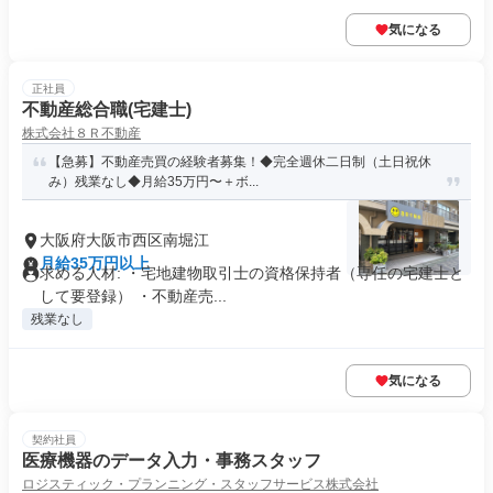
気になる
正社員
不動産総合職(宅建士)
株式会社８Ｒ不動産
【急募】不動産売買の経験者募集！◆完全週休二日制（土日祝休
み）残業なし◆月給35万円〜＋ボ...
大阪府大阪市西区南堀江
月給35万円以上
求める人材: ・宅地建物取引士の資格保持者（専任の宅建士と
して要登録） ・不動産売...
残業なし
気になる
契約社員
医療機器のデータ入力・事務スタッフ
ロジスティック・プランニング・スタッフサービス株式会社