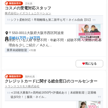
正社員
コスメの受電対応スタッフ
株式会社レイズコミュニケーション
シフト柔軟対応！早期離職も第二新卒も可！ネイル自由【01】
〒550-0011大阪府大阪市西区阿波座
月給21万円～29万円
求めている人材 学歴不問・年齢不問・経験不問 ＼実際の応募
理由を少しご紹介／ Aさん...
業界未経験歓迎
+31個
気になる
契約社員
クレジットカードに関する総合窓口のコールセンター
トランスコスモス株式会社
≪10名大募集‼≫高時給1650円+評価給あり｜未経験歓迎｜淀屋橋
徒歩5分！｜服装・ネイル...