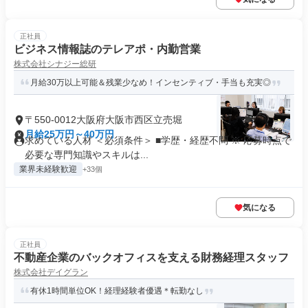
正社員
ビジネス情報誌のテレアポ・内勤営業
株式会社シナジー総研
月給30万以上可能＆残業少なめ！インセンティブ・手当も充実◎
〒550-0012大阪府大阪市西区立売堀
月給25万円～40万円
求めている人材 ＜必須条件＞ ■学歴・経歴不問 ※ 応募時点で
必要な専門知識やスキルは...
業界未経験歓迎
+33個
気になる
正社員
不動産企業のバックオフィスを支える財務経理スタッフ
株式会社デイグラン
有休1時間単位OK！経理経験者優遇＊転勤なし