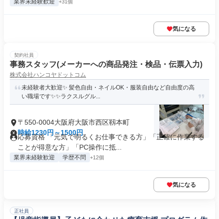
業界未経験歓迎
+31個
気になる
契約社員
事務スタッフ(メーカーへの商品発注・検品・伝票入力)
株式会社ハンコヤドットコム
未経験者大歓迎✨ 髪色自由・ネイルOK・服装自由など自由度の高
い職場です✨✨ラクスルグル...
〒550-0004大阪府大阪市西区靱本町
時給1230円～1500円
応募資格 「元気で明るくお仕事できる方」「正確に作業する
ことが得意な方」「PC操作に抵...
業界未経験歓迎
学歴不問
+12個
気になる
正社員