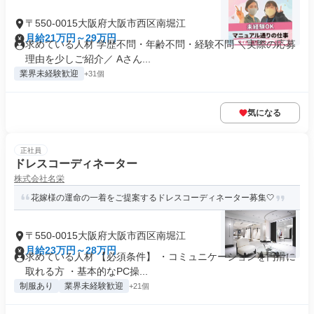
〒550-0015大阪府大阪市西区南堀江
月給21万円～29万円
求めている人材 学歴不問・年齢不問・経験不問 ＼実際の応募
理由を少しご紹介／ Aさん...
業界未経験歓迎
+31個
気になる
正社員
ドレスコーディネーター
株式会社名栄
花嫁様の運命の一着をご提案するドレスコーディネーター募集🤍
〒550-0015大阪府大阪市西区南堀江
月給23万円～28万円
求めている人材 【必須条件】 ・コミュニケーションを円滑に
取れる方 ・基本的なPC操...
制服あり
業界未経験歓迎
+21個