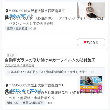
〒550-0015大阪府大阪市西区南堀江
月給24万円以上
求めている人材 《必須条件》 ・アパレルデザイナー、または
パタンナーとしての実務経験 ...
主婦・主夫歓迎
+21個
気になる
正社員
⾃動⾞ガラスの取り付けやカーフイルムの貼付施⼯
大阪安全硝子株式会社
基本給UP！本町駅歩2分！資格取得制度有！女性も活躍中！
〒550-0005大阪府大阪市西区西本町
月給25万円～32万円
求めている人材 ・普通⾃動⾞運転免許（AT限定可）をお持ち
の方 ・無資格・未経験者ＯＫ...
制服あり
業界未経験歓迎
+28個