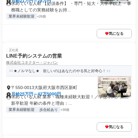
月給21万円～28万円
求めている人材 【必須条件】 ・専門・短大・大学卒以上 ・事
務職としての実務経験をお持...
業界未経験歓迎
+26個
気になる
正社員
LINE予約システムの営業
株式会社コネクター・ジャパン
★ノルマなし★ 欲しいのはあなたのやる気と好奇心！
〒550-0013大阪府大阪市西区新町
月給25万円～42万5000円
求めている人材 業界・職種未経験大歓迎！／学歴不問／第二
新卒歓迎 年齢の条件と理由：...
業界未経験歓迎
歩合給あり
+38個
気になる