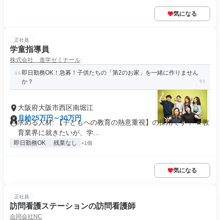
気になる
正社員
学童指導員
株式会社 進学ゼミナール
即日勤務OK！急募！子供たちの「第2のお家」を一緒に作りません
か？
大阪府大阪市西区南堀江
月給25万円～30万円
求める人材: 【子どもへの教育の熱意重視】の採用です！ ★教
育業界に就きたいが、学...
即日勤務OK
残業なし
+1個
気になる
正社員
訪問看護ステーションの訪問看護師
合同会社NC