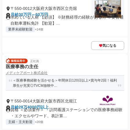
〒550-0012大阪府大阪市西区立売堀
月給30万円～60万円
求めている人材 【必須】 ※財務経理の経験がある方 ※要普通
自動車運転免許 【歓迎】...
業界未経験歓迎
+14個
気になる
正社員
医療事務の主任
メディケアポート株式会社
＜医療事務経験を活かせる＞年間休日120日以上×賞与年2回！福利
厚生が充実◎TVCM放映中...
〒550-0014大阪府大阪市西区北堀江
月給28万4000円以上
資格 ＜必須要件＞ ・訪問看護ステーションでの医療事務経験
・エクセルやワード、表計算...
主婦・主夫歓迎
+20個