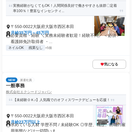
実務経験がなくてもOK！人間関係良好で働きやすさも抜群〇定着
率100％！豊富なインセンティ...
〒550-0022大阪府大阪市西区本田
月給35万円～45万円
必要資格・経験 ＼実務未経験者歓迎！経験不問／ ＜必須＞ ・
看護師免許取得者 ・...
ネイルOK
残業なし
+5個
気になる
NEW
派遣社員
一般事務
株式会社エクシードジャパン
【未経験ＯＫ♪】人気職でのオフィスワークデビューを応援！
〒550-0022大阪府大阪市西区本田
月給23万円以上
求めている人材 学歴不問 / 未経験OK ◎学歴、職歴、前職の雇
用形態などは一切問いま...