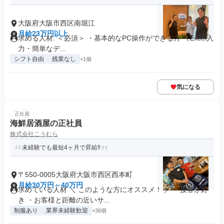
大阪府大阪市西区南堀江
月給23万円以上
求める人材: ＜必須＞ ・基本的なPC操作ができる方 （Excel入
力・簡単なデ...
シフト自由
残業なし
+1個
気になる
正社員
海鮮居酒屋の正社員
株式会社こうむら
未経験でも最短4ヶ月で昇給‼
〒550-0005大阪府大阪市西区西本町
月給30万円～40万円
求めている人材 ＼ このような方にオススメ！ ／ ・接客が好
き ・お客様と距離の近いサ...
制服あり
業界未経験歓迎
+36個