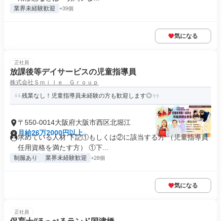
業界未経験歓迎
+39個
気になる
正社員
放課後等デイサービスの児童指導員
株式会社Ｓｍｉｌｅ Ｇｒｏｕｐ
残業なし！児童指導員未経験の方も歓迎します◎
〒550-0014大阪府大阪市西区北堀江
月給26万2000円以上
求めている人材 下記①もしくは②に該当する方 （児童指導員
任用資格を満たす方） ①下...
制服あり
業界未経験歓迎
+28個
気になる
正社員