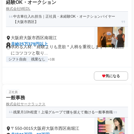
経験OK・オークション
株式会社MEDL
中古車仕入れ担当｜正社員・未経験OK・オークションバイヤー
【大阪市西区】
大阪府大阪市西区南堀江
月給25万379円以上
求める人材: * 経験よりも意欲 * 人柄を重視します！ * 真面目
にコツコツと取り...
シフト自由
残業なし
+1個
気になる
正社員
一般事務
株式会社サークラックス
残業月10h程度！上場グループで腰を据えて働ける一般事務職
〒550-0015大阪府大阪市西区南堀江