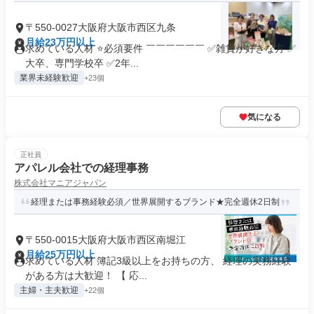
〒550-0027大阪府大阪市西区九条
月給23万円以上
求めている人材 ⭐必須要件 ￣￣￣￣￣￣ ✅雑貨が好きな方 ✅
大卒、専門学校卒 ✅2年...
業界未経験歓迎
+23個
気になる
正社員
アパレル会社での経理事務
株式会社マニアジャパン
経理または事務経験必須／世界展開するブランド★完全週休2日制
〒550-0015大阪府大阪市西区南堀江
月給25万円以上
求めている人材 簿記3級以上をお持ちの方、 経理の実務経験
がある方は大歓迎！ 【 応...
主婦・主夫歓迎
+22個