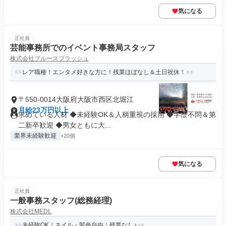
気になる
正社員
芸能事務所でのイベント事務局スタッフ
株式会社ブルースプラッシュ
レア職種！エンタメ好きな方に！残業ほぼなし＆土日祝休！
〒550-0014大阪府大阪市西区北堀江
月給23万円以上
求めている人材 ◆未経験OK＆人柄重視の採用 ◆学歴不問＆第
二新卒歓迎 ◆男女ともに大...
業界未経験歓迎
+20個
気になる
正社員
一般事務スタッフ(総務経理)
株式会社MEDL
未経験OK｜ネイル・髪色自由｜残業なし♪