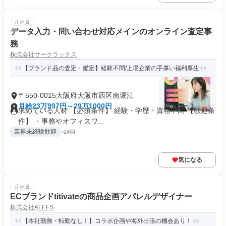
正社員
データ入力・問い合わせ対応メインのオンライン査定事
務
株式会社サークラックス
【ブランド品の査定・鑑定】経験不問/上場企業の手厚い福利厚生
〒550-0015大阪府大阪市西区南堀江
月給23万997円～29万1000円
求めている人材 【必須条件】 経験・学歴・資格不問 【歓迎条
件】 ・事務やオフィスワ...
業界未経験歓迎
+24個
気になる
正社員
ECブランドtitivateの商品企画アパレルデザイナー
株式会社ALEFS
【本社勤務・転勤なし！】コラボ企画や海外出張の機会あり！