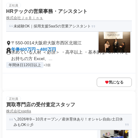
正社員
HRテックの営業事務・アシスタント
株式会社ＪｏＢｉｎｓ
未経験OK｜採用支援SaaSの営業アシスタント
〒550-0014大阪府大阪市西区北堀江
年俸400万円～480万円
求めている人材 ＜必須＞ ・高卒以上 ・基本的なPCスキルを
お持ちの方 Excel、...
年間休日120日以上
+3個
気になる
正社員
買取専門店の受付査定スタッフ
株式会社xaptia
＼2026年9～10月オープン／産休育休あり！オシャレ自由♪土日休
みもOK☆彡