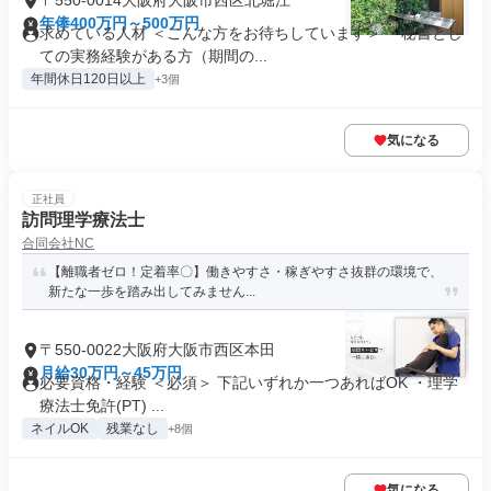
〒550-0014大阪府大阪市西区北堀江
年俸400万円～500万円
求めている人材 ＜こんな方をお待ちしています＞ ・秘書とし
ての実務経験がある方（期間の...
年間休日120日以上
+3個
気になる
正社員
訪問理学療法士
合同会社NC
【離職者ゼロ！定着率〇】働きやすさ・稼ぎやすさ抜群の環境で、
新たな一歩を踏み出してみません...
〒550-0022大阪府大阪市西区本田
月給30万円～45万円
必要資格・経験 ＜必須＞ 下記いずれか一つあればOK ・理学
療法士免許(PT) ...
ネイルOK
残業なし
+8個
気になる