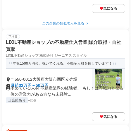
気になる
この企業の類似求人を見る
正社員
LIXIL不動産ショップの不動産仕入営業|媒介取得・自社
買取
LIXIL不動産ショップ 株式会社 ジーニアス スタイル
年収1500万円位、稼いでくれる、不動産人材を探しています！
〒550-0012大阪府大阪市西区立売堀
月給32万円～50万円
求めている人材 不動産業界の経験者、 もしくは即戦力となる
位の営業力がある方なら未経験...
歩合給あり
+26個
気になる