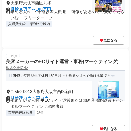
大阪府大阪市西区九条
月給30万円～100万円
求める人材: ・未経験者大歓迎！ 研修があるのでご安心くださ
い◎ ・フリーター・ブ...
交通費支給
駅近5分以内
気になる
正社員
美容メーカーのECサイト運営・事務(マーケティング)
株式会社IONA
SNSで話題◎年間休日125日以上！裁量を持って働ける環境＊
〒550-0013大阪府大阪市西区新町
月給25万円～33万円
求めている人材 ◆ECサイト運営または関連業務経験者 ♦デジ
タルマーケティング経験者歓...
業界未経験歓迎
+27個
気になる