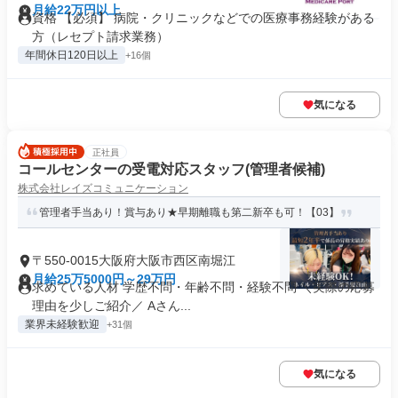
月給22万円以上
資格 【必須】 病院・クリニックなどでの医療事務経験がある
方（レセプト請求業務）
年間休日120日以上
+16個
気になる
正社員
コールセンターの受電対応スタッフ(管理者候補)
株式会社レイズコミュニケーション
管理者手当あり！賞与あり★早期離職も第二新卒も可！【03】
〒550-0015大阪府大阪市西区南堀江
月給25万5000円～29万円
求めている人材 学歴不問・年齢不問・経験不問 ＼実際の応募
理由を少しご紹介／ Aさん...
業界未経験歓迎
+31個
気になる