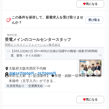
気になる
この条件を保存して、新着求人を受け取りませ
受け取る
んか？
契約社員
受電メインのコールセンタースタッフ
関西ビジネスインフォメーション株式会社
【10/1入社向け】20〜40代の主婦が活躍中の職場✨残業月5時間程
度、髪色・ネイル自由✨
大阪府大阪市西区千代崎
月給24万9550円～25万5000円
求める人材 【✅必須条件】 ◆学歴・経験一切不問 ◆PCの基
本操作（文字入力）ができる...
社員登用あり
交通費支給
+1個
気になる