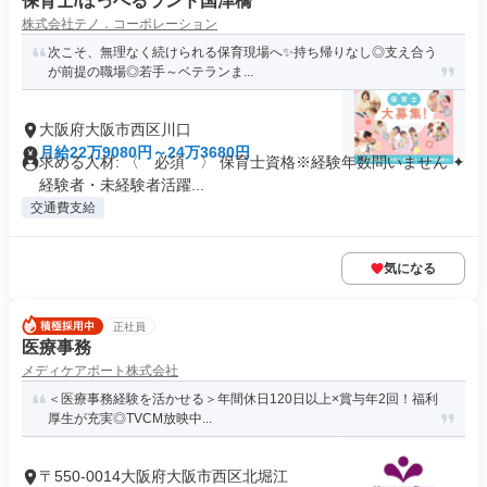
保育士/ほっぺるランド国津橋
株式会社テノ．コーポレーション
次こそ、無理なく続けられる保育現場へ✨持ち帰りなし◎支え合う
が前提の職場◎若手～ベテランま...
大阪府大阪市西区川口
月給22万9080円～24万3680円
求める人材: 〈 必須 〉 保育士資格※経験年数問いません ✦
経験者・未経験者活躍...
交通費支給
気になる
正社員
医療事務
メディケアポート株式会社
＜医療事務経験を活かせる＞年間休日120日以上×賞与年2回！福利
厚生が充実◎TVCM放映中...
〒550-0014大阪府大阪市西区北堀江