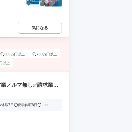
気になる
う
600万円以上
700万円以上
万円以上
✅営業ノルマ無し✅請求業務
W7日夏8日冬9日)✅児童発
暇7日⭕夏季休暇8日⭕...