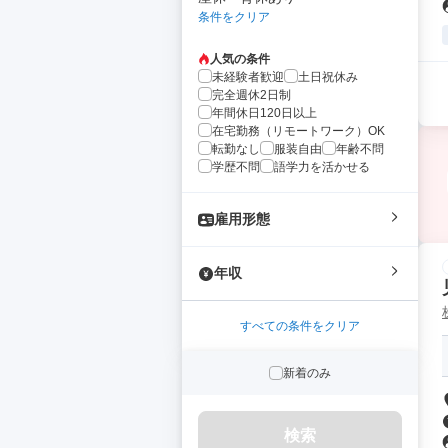
条件をクリア
人気の条件
未経験者歓迎
土日祝休み
完全週休2日制
年間休日120日以上
在宅勤務（リモートワーク）OK
転勤なし
服装自由
年齢不問
学歴不問
語学力を活かせる
雇用形態
年収
すべての条件をクリア
新着のみ
検索