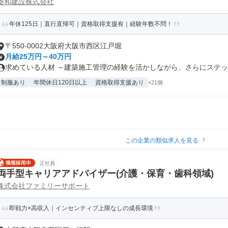
菱和建設株式会社
年休125日｜直行直帰可｜資格取得支援有｜経験年数不問！
〒550-0002大阪府大阪市西区江戸堀
月給25万円～40万円
求めている人材 ～建築施工管理の経験を活かしながら、さらにステップ
制服あり
年間休日120日以上
資格取得支援あり
+21個
この企業の類似求人を見る
正社員
両手型キャリアアドバイザー(介護・保育・歯科領域)
株式会社ファミリーサポート
即戦力×高収入｜インセンティブ上限なしの成長環境