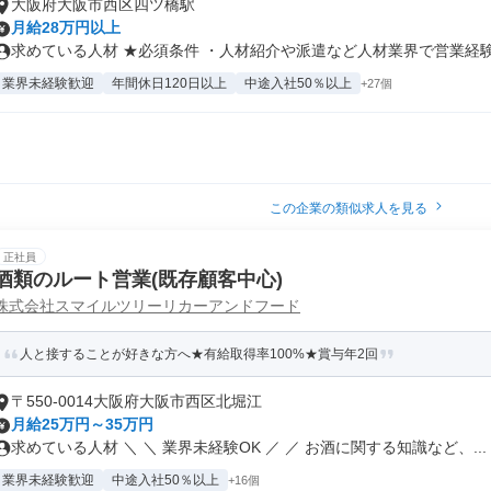
大阪府大阪市西区四ツ橋駅
月給28万円以上
求めている人材 ★必須条件 ・人材紹介や派遣など人材業界で営業経験が
業界未経験歓迎
年間休日120日以上
中途入社50％以上
+27個
この企業の類似求人を見る
正社員
酒類のルート営業(既存顧客中心)
株式会社スマイルツリーリカーアンドフード
人と接することが好きな方へ★有給取得率100%★賞与年2回
〒550-0014大阪府大阪市西区北堀江
月給25万円～35万円
求めている人材 ＼ ＼ 業界未経験OK ／ ／ お酒に関する知識など、...
業界未経験歓迎
中途入社50％以上
+16個