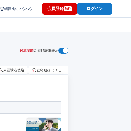
会員登録
ログイン
転職成功ノウハウ
無料
関連度順
新着順
詳細表示
未経験者歓迎
在宅勤務（リモートワーク）OK
家賃補助・住宅手当