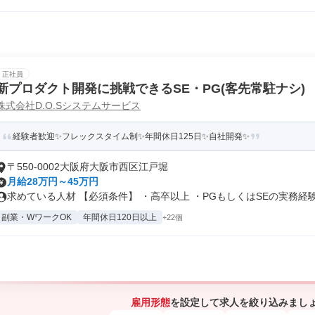
正社員
新プロダクト開発に挑戦できるSE・PG(客先常駐ナシ)
株式会社D.O.Sシステムサービス
経験者歓迎✨フレックスタイム制✨年間休日125日✨自社開発✨
〒550-0002大阪府大阪市西区江戸堀
月給28万円～45万円
求めている人材 【必須条件】 ・高卒以上 ・PGもしくはSEの実務経験.
副業・WワークOK
年間休日120日以上
+22個
雇用形態
を設定して求人を絞り込みまし