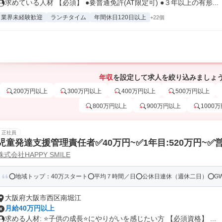
求めている人材 【必須】 ●要普通免許(AT限定可) ●３年以上の有形...
業界未経験歓迎
ランチタイム
年間休日120日以上
+22個
年収
を設定して求人を絞り込みましょ
200万円以上
300万円以上
400万円以上
500万円以上
800万円以上
900万円以上
1000
正社員
児童発達支援管理責任者✅40万円~✅1年目:520万円~
株式会社HAPPY SMILE
無し✅送迎業務無し✅10時15分~18時15分✅長期休暇(G
達支援・放課後等デイサｰビス
⭕地域トップ：40万スタート⭕平均７時間／日⭕公休日連休（週休二日）⭕GW休
大阪府大阪市西区南堀江
月給40万円以上
求める人材: ⭐子供の成長⭐にやりがいを感じたい方 【必須資格】 ...