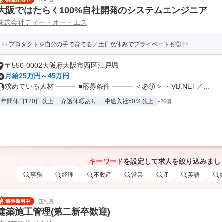
正社員
大阪ではたらく100%自社開発のシステムエンジニア
株式会社ディー・オー・エス
プロダクトを自分の手で育てる／土日祝休みでプライベートも◎
〒550-0002大阪府大阪市西区江戸堀
月給25万円～45万円
求めている人材 ━━━ ■応募条件 ━━━ ＜必須＞ ・VB.NET／...
年間休日120日以上
介護休暇あり
中途入社50％以上
+26個
キーワード
を設定して求人を絞り込みまし
事務
経理
不動産
営業
IT
英語
正社員
建築施工管理(第二新卒歓迎)