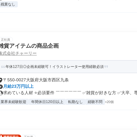
残業なし
正社員
雑貨アイテムの商品企画
株式会社チャーリー
年休127日◎企画未経験可！イラストレーター使用経験必須
〒550-0027大阪府大阪市西区九条
月給23万円以上
求めている人材 ⭐必須要件 ￣￣￣￣￣￣ ✅雑貨が好きな方 ✅大卒、専.
業界未経験歓迎
年間休日120日以上
転勤なし
経験不問
+20個