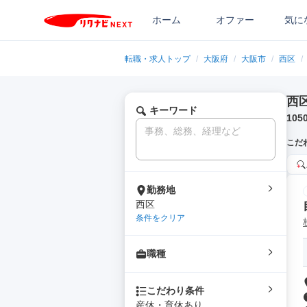
ホーム
オファー
気に
転職・求人トップ
/
大阪府
/
大阪市
/
西区
/
西
キーワード
105
こだ
勤務地
西区
条件をクリア
職種
こだわり条件
産休・育休あり