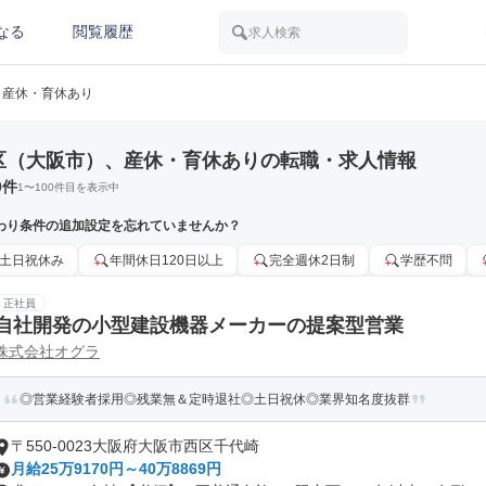
なる
閲覧履歴
求人検索
産休・育休あり
区（大阪市）、産休・育休ありの転職・求人情報
0
件
1
〜
100
件目を表示中
わり条件の追加設定を忘れていませんか？
土日祝休み
年間休日120日以上
完全週休2日制
学歴不問
正社員
自社開発の小型建設機器メーカーの提案型営業
株式会社オグラ
◎営業経験者採用◎残業無＆定時退社◎土日祝休◎業界知名度抜群
〒550-0023大阪府大阪市西区千代崎
月給25万9170円～40万8869円