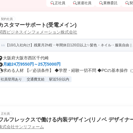
正社員
派遣社員
業務委託
契
契約社員
カスタマーサポート(受電メイン)
関西ビジネスインフォメーション株式会社
【10/1入社向け】残業月2h程・年間休日120日以上✨髪色・ネイル・服装自由｜未
大阪府大阪市西区千代崎
月給24万9550円～25万5000円
求める人材 【✅必須条件】 ◆学歴・経験一切不問 ◆PCの基本操作（文.
社員登用あり
交通費支給
駅近5分以内
正社員
フルフレックスで働ける内装デザイン(リノベ デザイナー
株式会社サンリフォーム