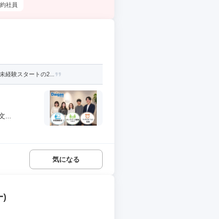
約社員
経験スタートの2...
..
気になる
)