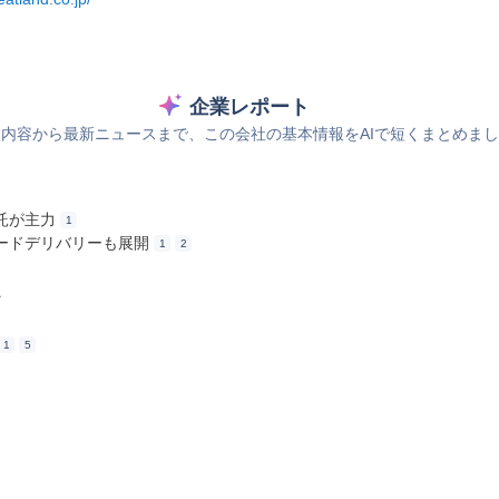
企業レポート
内容から最新ニュースまで、この会社の基本情報をAIで短くまとめま
託が主力
1
ードデリバリーも展開
1
2
ス
1
5