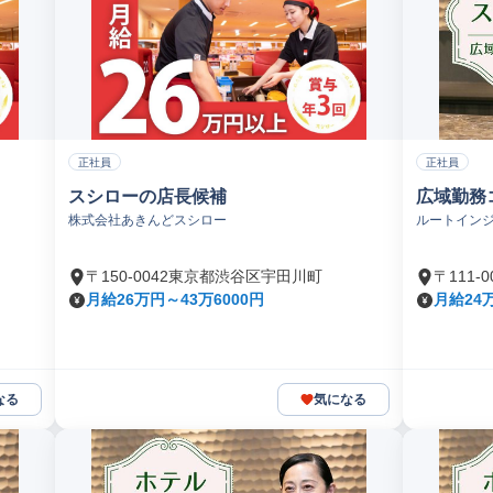
正社員
正社員
スシローの店長候補
広域勤務
株式会社あきんどスシロー
ルートイン
〒150-0042東京都渋谷区宇田川町
〒111
月給26万円～43万6000円
月給24万
なる
気になる