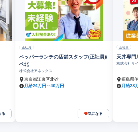
正社員
正社員
ペッパーランチの店舗スタッフ(正社員)/
天丼専門
株式会社サ
ペ北
株式会社アネックス
東京都江東区北砂
福島県
月給24万円～40万円
月給28
なる
気になる