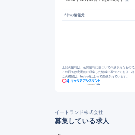
6
件の情報元
1
イートランド株式会社|会社概要と沿革
2
イートランド株式会社
3
イートランド株式会社｜安全安心の仕組
4
イートランド株式会社|代表取締役挨拶
5
創立60周年記念 ｜ イートランド株式
6
イートランド株式会社|レストランサービ
上記の情報は、公開情報に基づいて作成されたもので
この回答は定期的に収集した情報に基づいており、将
この機能は、Indeedによって提供されています。
イートランド株式会社
募集している求人