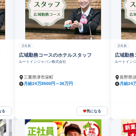
正社員
正社員
フ
広域勤務コースのホテルスタッフ
広域勤務
ルートインジャパン株式会社
ルートイン
三重県津市栄町
長野県
月給24万8500円～36万円
月給24万
なる
気になる