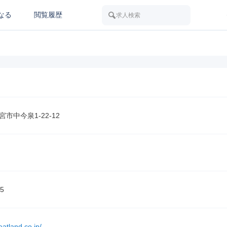
なる
閲覧履歴
求人検索
市中今泉1-22-12
5
eatland.co.jp/