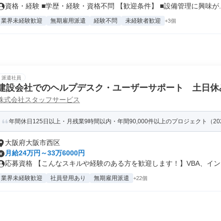
資格・経験 ■学歴・経験・資格不問 【歓迎条件】 ■設備管理に興味が..
業界未経験歓迎
無期雇用派遣
経験不問
未経験者歓迎
+3個
派遣社員
建設会社でのヘルプデスク・ユーザーサポート 土日休
株式会社スタッフサービス
年間休日125日以上・月残業9時間以内・年間90,000件以上のプロジェクト（20
大阪府大阪市西区
月給24万円～33万6000円
応募資格 【こんなスキルや経験のある方を歓迎します！】VBA、インフ
業界未経験歓迎
社員登用あり
無期雇用派遣
+22個