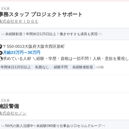
正社員
事務スタッフ プロジェクトサポート
株式会社ＢＲＩＤＧＥ
未経験歓迎！年間休日125日以上！働きやすさも成長も実現
〒550-0013大阪府大阪市西区新町
月給23万円～30万円
求めている人材 ＼経験・学歴・資格は一切不問！人柄・意欲を重視した
年間休日120日以上
転勤なし
経験不問
未経験者歓迎
+10個
正社員
施設警備
株式会社セノン
50代の新人活躍中✨未経験OK❗座り仕事あり◎セコムグループ