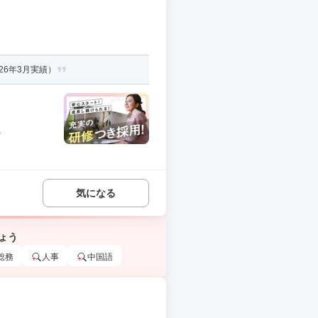
26年3月実績）
.
気になる
ょう
総務
人事
中国語