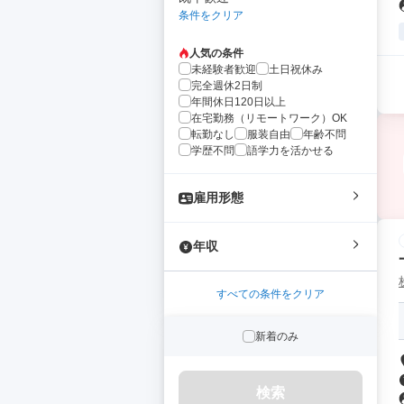
条件をクリア
人気の条件
未経験者歓迎
土日祝休み
完全週休2日制
年間休日120日以上
在宅勤務（リモートワーク）OK
転勤なし
服装自由
年齢不問
学歴不問
語学力を活かせる
雇用形態
年収
すべての条件をクリア
新着のみ
検索