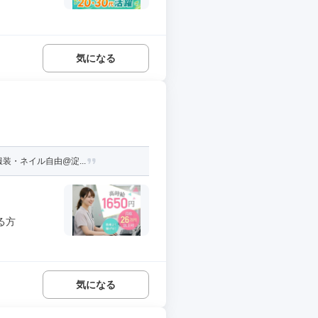
気になる
装・ネイル自由@淀...
る方
気になる