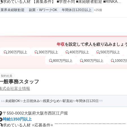
求めている人材 【募集条件】 ■学歴不問 ■未経験者歓迎 ■RINKA...
業界未経験歓迎
副業・WワークOK
年間休日120日以上
+25個
年収
を設定して求人を絞り込みましょ
200万円以上
300万円以上
400万円以上
500万円以上
800万円以上
900万円以上
1000
契約社員
一般事務スタッフ
株式会社富士情報
未経験OK✨土日祝休み✨残業少なめ✨駅直結✨年間休日120日
〒550-0002大阪府大阪市西区江戸堀
時給1350円以上
求めている人材 ⭐応募条件⭐ ￣￣￣￣￣￣￣￣￣￣￣￣￣￣￣￣￣￣ ✅.