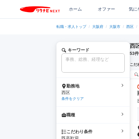
ホーム
オファー
気に
転職・求人トップ
/
大阪府
/
大阪市
/
西区
/
西
キーワード
53
件
こだ
勤務地
西区
条件をクリア
職種
こだわり条件
既卒歓迎