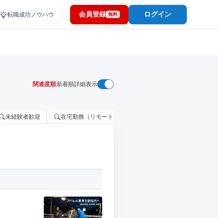
会員登録
ログイン
転職成功ノウハウ
無料
関連度順
新着順
詳細表示
未経験者歓迎
在宅勤務（リモートワーク）OK
家賃補助・住宅手当