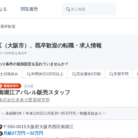
なる
閲覧履歴
求人検索
既卒歓迎
区（大阪市）、既卒歓迎の転職・求人情報
1
〜
53
件目を表示中
わり条件の追加設定を忘れていませんか？
土日祝休み
年間休日120日以上
完全週休2日制
学歴不問
正社員
南堀江アパレル販売スタッフ
株式会社未来ガ驚喜研究所
未経験OK！年休120日◎月収30~35万円可／制服支給あり
〒550-0015大阪府大阪市西区南堀江
月給27万円～32万円