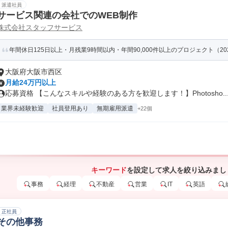
派遣社員
サービス関連の会社でのWEB制作
株式会社スタッフサービス
年間休日125日以上・月残業9時間以内・年間90,000件以上のプロジェクト（20
大阪府大阪市西区
月給24万円以上
応募資格 【こんなスキルや経験のある方を歓迎します！】Photosho..
業界未経験歓迎
社員登用あり
無期雇用派遣
+22個
キーワード
を設定して求人を絞り込みまし
事務
経理
不動産
営業
IT
英語
正社員
その他事務