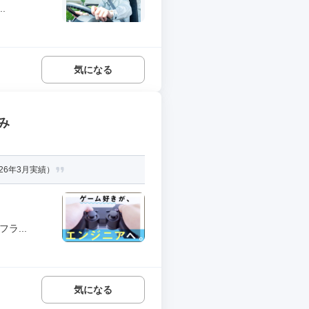
.
気になる
み
26年3月実績）
ラ...
気になる