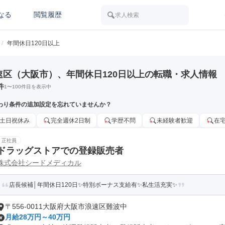
なる
閲覧履歴
求人検索
/
年間休日120日以上
速区（大阪市）、年間休日120日以上の転職・求人情報
件
1
〜
100
件目を表示中
わり条件の追加設定を忘れていませんか？
土日祝休み
完全週休2日制
学歴不問
未経験者歓迎
在
正社員
ドラッグストアでの登録販売者
株式会社シードメディカル
店長候補│年間休日120日✨特別ボーナス支給有✨私生活充実✨
〒556-0011大阪府大阪市浪速区難波中
月給28万円～40万円