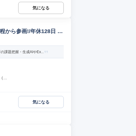
気になる
から参画!/年休128日 社
題把握・生成AIやEx...
..
気になる