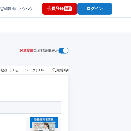
会員登録
ログイン
転職成功ノウハウ
無料
関連度順
新着順
詳細表示
宅勤務（リモートワーク）OK
家賃補助・住宅手当あり
固定給25万円