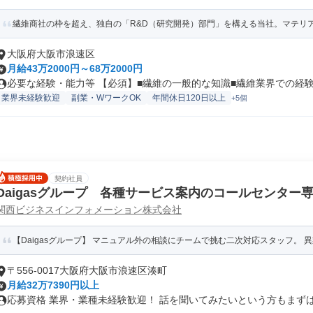
繊維商社の枠を超え、独自の「R&D（研究開発）部門」を構える当社。マテリアル
大阪府大阪市浪速区
月給43万2000円～68万2000円
必要な経験・能力等 【必須】■繊維の一般的な知識■繊維業界での経験（
業界未経験歓迎
副業・WワークOK
年間休日120日以上
+5個
契約社員
Daigasグループ 各種サービス案内のコールセンター
関西ビジネスインフォメーション株式会社
【Daigasグループ】 マニュアル外の相談にチームで挑む二次対応スタッフ。 異業
〒556-0017大阪府大阪市浪速区湊町
月給32万7390円以上
応募資格 業界・業種未経験歓迎！ 話を聞いてみたいという方もまずはご