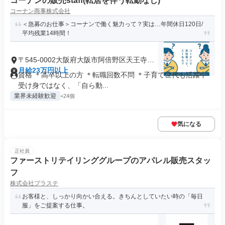
コーナンの販売staff(転居を伴う転勤なし)
コーナン商事株式会社
＜急募のお仕事＞コーナンで働く魅力って？実は…年間休日120日/
平均残業14時間！
〒545-0002大阪府大阪市阿倍野区天王寺町
南
月給23万円以上
資格 ＊高卒以上の方 ＊転職回数不問 ＊子育て世代も活躍中
受け身ではなく、「自ら動...
業界未経験歓迎
+24個
気になる
正社員
ファーストリテイリンググループのアパレル販売スタッ
フ
株式会社プラステ
お客様と、しっかり向かい合える。きちんとしていたい時の「毎日
服」をご提案する仕事。