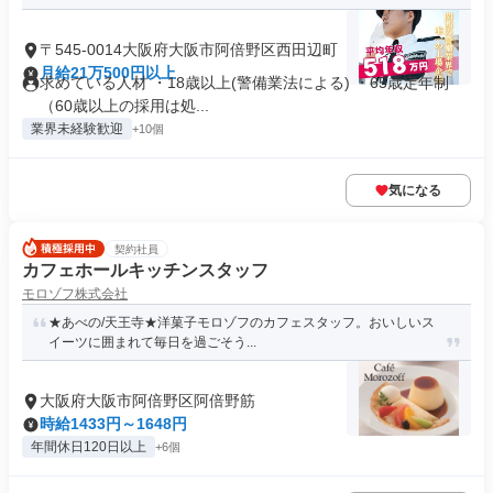
〒545-0014大阪府大阪市阿倍野区西田辺町
月給21万500円以上
求めている人材 ・18歳以上(警備業法による) ・65歳定年制
（60歳以上の採用は処...
業界未経験歓迎
+10個
気になる
契約社員
カフェホールキッチンスタッフ
モロゾフ株式会社
★あべの/天王寺★洋菓子モロゾフのカフェスタッフ。おいしいス
イーツに囲まれて毎日を過ごそう...
大阪府大阪市阿倍野区阿倍野筋
時給1433円～1648円
年間休日120日以上
+6個