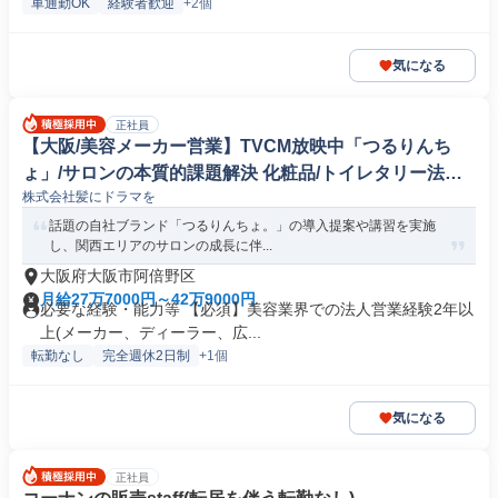
車通勤OK
経験者歓迎
+2個
気になる
正社員
【大阪/美容メーカー営業】TVCM放映中「つるりんち
ょ」/サロンの本質的課題解決 化粧品/トイレタリー法人
株式会社髪にドラマを
営業
話題の自社ブランド「つるりんちょ。」の導入提案や講習を実施
し、関西エリアのサロンの成長に伴...
大阪府大阪市阿倍野区
月給27万7000円～42万9000円
必要な経験・能力等 【必須】美容業界での法人営業経験2年以
上(メーカー、ディーラー、広...
転勤なし
完全週休2日制
+1個
気になる
正社員