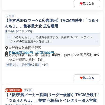
気になる
正社員
【美容系SNSマーケ&広告運用】TVCM放映中!「つるり
んちょ。」集客最大化 広告運用
株式会社髪にドラマを
「つるりんちょ。」の魅力を発信する、美容系SNSマーケティン
グ・Web広告運用をお任せしま...
大阪府大阪市阿倍野区
月給25万7000円～37万7000円
必要な経験・能力等 【必須】■業務におけるSNS運用経験 ■W
eb広告運用の経験 【歓...
転勤なし
完全週休2日制
+1個
気になる
正社員
【大阪/美容メーカー営業(リーダー候補)】TVCM放映中!
「つるりんちょ。」提案 化粧品/トイレタリー法人営業