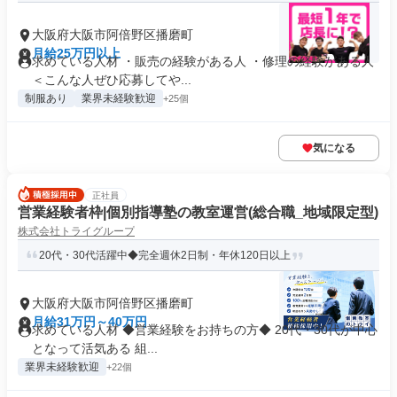
大阪府大阪市阿倍野区播磨町
月給25万円以上
求めている人材 ・販売の経験がある人 ・修理の経験がある人
＜こんな人ぜひ応募してや...
制服あり
業界未経験歓迎
+25個
気になる
正社員
営業経験者枠|個別指導塾の教室運営(総合職_地域限定型)
株式会社トライグループ
20代・30代活躍中◆完全週休2日制・年休120日以上
大阪府大阪市阿倍野区播磨町
月給31万円～40万円
求めている人材 ◆営業経験をお持ちの方◆ 20代・30代が中心
となって活気ある 組...
業界未経験歓迎
+22個