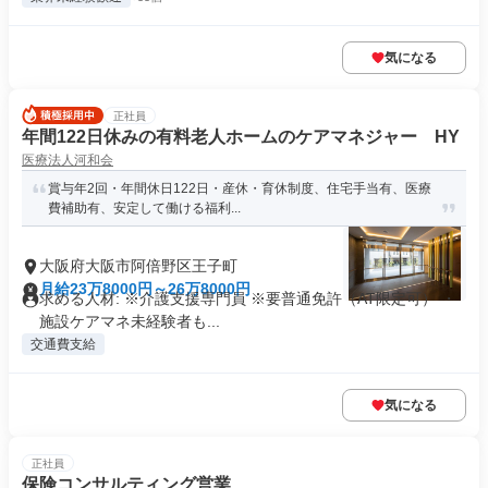
気になる
正社員
年間122日休みの有料老人ホームのケアマネジャー HY
医療法人河和会
賞与年2回・年間休日122日・産休・育休制度、住宅手当有、医療
費補助有、安定して働ける福利...
大阪府大阪市阿倍野区王子町
月給23万8000円～26万8000円
求める人材: ※介護支援専門員 ※要普通免許（AT限定可） ・
施設ケアマネ未経験者も...
交通費支給
気になる
正社員
保険コンサルティング営業