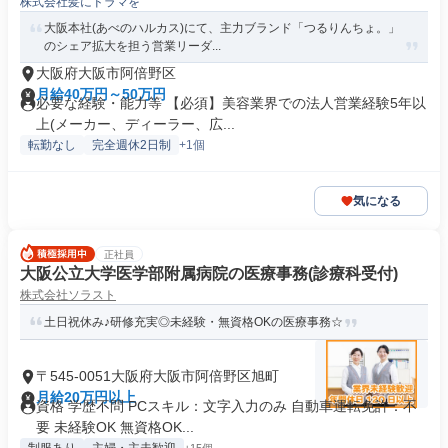
株式会社髪にドラマを
大阪本社(あべのハルカス)にて、主力ブランド「つるりんちょ。」
のシェア拡大を担う営業リーダ...
大阪府大阪市阿倍野区
月給40万円～50万円
必要な経験・能力等 【必須】美容業界での法人営業経験5年以
上(メーカー、ディーラー、広...
転勤なし
完全週休2日制
+1個
気になる
正社員
大阪公立大学医学部附属病院の医療事務(診療科受付)
株式会社ソラスト
土日祝休み♪研修充実◎未経験・無資格OKの医療事務☆
〒545-0051大阪府大阪市阿倍野区旭町
月給20万円以上
資格 学歴不問 PCスキル：文字入力のみ 自動車運転免許：不
要 未経験OK 無資格OK...