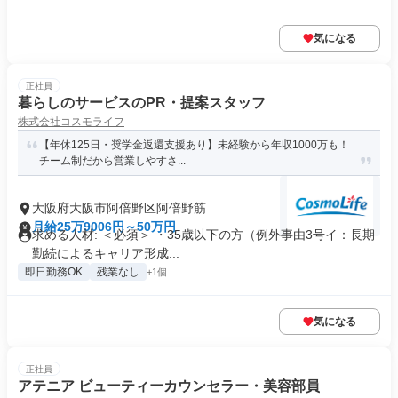
気になる
正社員
暮らしのサービスのPR・提案スタッフ
株式会社コスモライフ
【年休125日・奨学金返還支援あり】未経験から年収1000万も！
チーム制だから営業しやすさ...
大阪府大阪市阿倍野区阿倍野筋
月給25万9006円～50万円
求める人材: ＜必須＞ ・35歳以下の方（例外事由3号イ：長期
勤続によるキャリア形成...
即日勤務OK
残業なし
+1個
気になる
正社員
アテニア ビューティーカウンセラー・美容部員