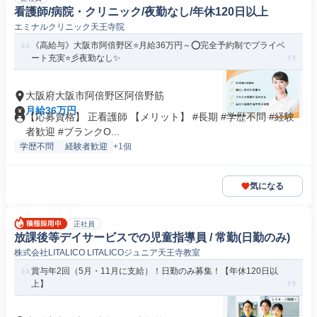
看護師/病院・クリニック/夜勤なし/年休120日以上
エミナルクリニック天王寺院
《高給与》大阪市阿倍野区⭐月給36万円～⭕完全予約制でプライベ
ート充実⭐彡夜勤なし✨
大阪府大阪市阿倍野区阿倍野筋
月給36万円
【応募資格】 正看護師 【メリット】 #長期 #学歴不問 #経験
者歓迎 #ブランクO...
学歴不問
経験者歓迎
+1個
気になる
正社員
放課後等デイサービスでの児童指導員 / 常勤(日勤のみ)
株式会社LITALICO LITALICOジュニア天王寺教室
賞与年2回（5月・11月に支給）！日勤のみ募集！【年休120日以
上】