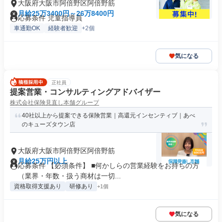
大阪府大阪市阿倍野区阿倍野筋
月給25万3400円～26万8400円
応募条件 児童指導員
車通勤OK
経験者歓迎
+2個
気になる
正社員
提案営業・コンサルティングアドバイザー
株式会社保険見直し本舗グループ
40社以上から提案できる保険営業｜高還元インセンティブ｜あべ
のキューズタウン店
大阪府大阪市阿倍野区阿倍野筋
月給25万円以上
応募条件 【必須条件】 ■何かしらの営業経験をお持ちの方
（業界・年数・扱う商材は一切...
資格取得支援あり
研修あり
+1個
気になる