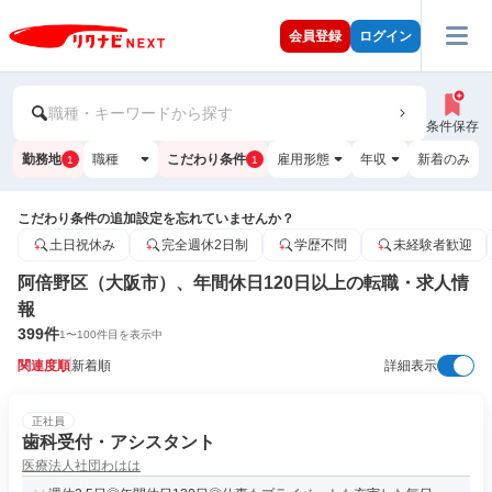
会員登録
ログイン
職種・キーワードから探す
条件保存
勤務地
職種
こだわり条件
雇用形態
年収
新着のみ
1
1
こだわり条件の追加設定を忘れていませんか？
土日祝休み
完全週休2日制
学歴不問
未経験者歓迎
阿倍野区（大阪市）、年間休日120日以上の転職・求人情
報
399
件
1
〜
100
件目を表示中
関連度順
新着順
詳細表示
正社員
歯科受付・アシスタント
医療法人社団わはは