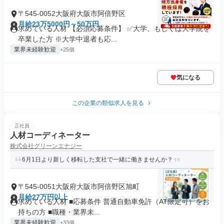
〒545-0052大阪府大阪市阿倍野区
月給23万5000円～50万円
求めている人材 【必須応募条件】 ✅大学、もしくは大学院を
卒業した方 ※大学中退者も応...
業界未経験歓迎
+25個
気になる
この企業の類似求人を見る
正社員
人材コーディネーター
株式会社グリーンエナジー
6月1日より新しく移転した支社で一緒に働きませんか？
〒545-0051大阪府大阪市阿倍野区旭町
月給27万円以上
求めている人材 ■応募条件 普通自動車免許（AT限定可）をお
持ちの方 ■職種・業界未...
業界未経験歓迎
+33個