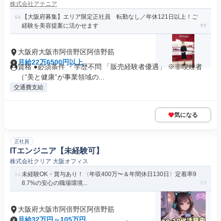
株式会社アテニア
【大阪府募集】エリア限定正社員 転勤なし／年休121日以上！ご
経験を美容提案に活かせます
大阪府大阪市阿倍野区阿倍野筋
月給22万6500円以上
資格 ●必須条件 ・学歴不問 「販売経験者優遇」 ※非喫煙者
（”美と健康”が事業領域の...
交通費支給
気になる
正社員
ITエンジニア【未経験可】
株式会社クリア 大阪オフィス
未経験OK・賞与あり！〈年収400万〜＆年間休日130日〉定着率9
8.7%の安心の職場環境...
大阪府大阪市阿倍野区阿倍野筋
月給32万円～105万円