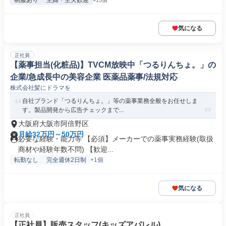
制服あり
主婦・主夫歓迎
+15個
気になる
正社員
【薬事担当(化粧品)】TVCM放映中「つるりんちょ。」の
企業/急成長中の美容企業 医薬品薬事/法規対応
株式会社髪にドラマを
自社ブランド「つるりんちょ。」等の薬事業務全般をお任せしま
す。製品開発から広告チェックまで...
大阪府大阪市阿倍野区
月給32万円～50万円
必要な経験・能力等 【必須】メーカーでの薬事実務経験(取扱
商材や経験年数不問) 【歓迎...
転勤なし
完全週休2日制
+1個
気になる
正社員
【正社員】販売スタッフ(キッズアパレル)