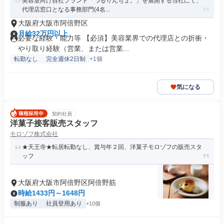
美容室向け自社ブランド「つるりんちょ。」を展開する当社にて、
代理店窓口となる事務部門(4名...
大阪府大阪市阿倍野区
月給32万円以上
必要な経験・能力等 【必須】美容業界での代理店との折衝・
やり取り経験（営業、または営業...
転勤なし
完全週休2日制
+1個
気になる
契約社員
洋菓子接客販売スタッフ
モロゾフ株式会社
★天王寺★転居転勤なし、賞与年２回、洋菓子モロゾフの販売スタ
ッフ
大阪府大阪市阿倍野区阿倍野筋
時給1433円～1648円
制服あり
社員登用あり
+10個