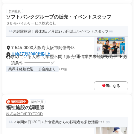
契約社員
ソフトバンクグループの販売・イベントスタッフ
ＳＢモバイルサービス株式会社
未経験歓迎！週休3日／月給27万円以上✨イベントスタッフ
〒545-0000大阪府大阪市阿倍野区
月給27万2000円以上
求めている人材 ＼学歴不問！販売/通信業界未経験歓迎／ ▶必
須条件 ━━━━━━ ✅...
業界未経験歓迎
歩合給あり
+19個
気になる
契約社員
福祉施設の調理師
株式会社EVERYFOOD
＜年間休日120日＞外食産業からの転職者も多数活躍中！