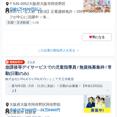
〒545-0052大阪府大阪市阿倍野区
日給1万4500円以上
求めている人材 【必須】正看護師免許 ✅20代～30代のスタッ
フが中心に活躍中 ✅未...
主婦・主夫歓迎
+11個
気になる
この企業の類似求人を見る
正社員
放課後等デイサービスでの児童指導員 / 無資格募集枠 / 常
勤(日勤のみ)
株式会社LITALICO LITALICOジュニア天王寺教室
賞与年2回（5月・11月に支給）！日勤のみ募集！【年休120日以
上】
大阪府大阪市阿倍野区阿倍野筋
月給25万3400円～26万8400円
応募条件 経験者