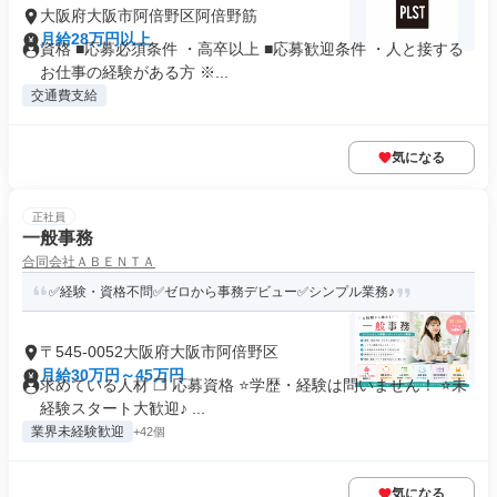
大阪府大阪市阿倍野区阿倍野筋
月給28万円以上
資格 ■応募必須条件 ・高卒以上 ■応募歓迎条件 ・人と接する
お仕事の経験がある方 ※...
交通費支給
気になる
正社員
一般事務
合同会社ＡＢＥＮＴＡ
✅経験・資格不問✅ゼロから事務デビュー✅シンプル業務♪
〒545-0052大阪府大阪市阿倍野区
月給30万円～45万円
求めている人材 ❐ 応募資格 ⭐学歴・経験は問いません！ ⭐未
経験スタート大歓迎♪ ...
業界未経験歓迎
+42個
気になる