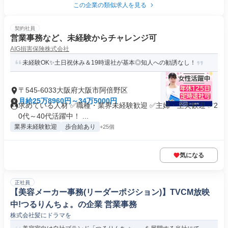
この企業の類似求人を見る
契約社員
営業事務など、未経験からチャレンジ可
AIG損害保険株式会社
未経験OK✨土日祝休み＆19時退社が基本◎知人への勧誘なし！
〒545-6033大阪府大阪市阿倍野区
月給25万8960円～34万5000円
求めている人材 ✅職種・業界未経験歓迎 ✅主婦・主夫歓迎 ✅2
0代～40代活躍中！ ...
業界未経験歓迎
歩合給あり
+25個
気になる
正社員
【美容メーカー事務(リーダーポジション)】TVCM放映
中!つるりんちょ。の企業 営業事務
株式会社髪にドラマを