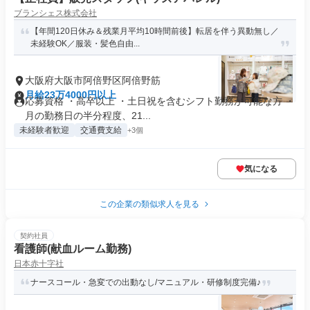
ブランシェス株式会社
【年間120日休み＆残業月平均10時間前後】転居を伴う異動無し／
未経験OK／服装・髪色自由...
大阪府大阪市阿倍野区阿倍野筋
月給23万4000円以上
応募資格 ・高卒以上 ・土日祝を含むシフト勤務が可能な方 ・
月の勤務日の半分程度、21...
未経験者歓迎
交通費支給
+3個
気になる
この企業の類似求人を見る
契約社員
看護師(献血ルーム勤務)
日本赤十字社
ナースコール・急変での出動なし/マニュアル・研修制度完備♪