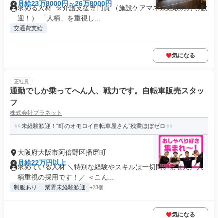
月給23万8000円～26万8000円
求める人材: ※介護支援専門員 （施設ケアマネ未経験の方も歓
迎！） 「人柄」を重視し...
交通費支給
気になる
正社員
通勤でしか乗ってへん人、戦力です。自転車販売スタッ
フ
株式会社プラネット
未経験歓迎！“町のオモロイ自転車屋さん”残業ほぼゼロ
大阪府大阪市阿倍野区播磨町
月給22万円以上
求めている人材 ＼特別な経験やスキルは一切問いません。人
柄重視の採用です！／ ＜こん...
制服あり
業界未経験歓迎
+23個
気になる