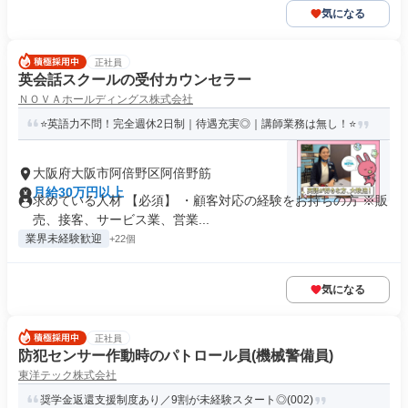
気になる
正社員
英会話スクールの受付カウンセラー
ＮＯＶＡホールディングス株式会社
⭐英語力不問！完全週休2日制｜待遇充実◎｜講師業務は無し！⭐
大阪府大阪市阿倍野区阿倍野筋
月給30万円以上
求めている人材 【必須】 ・顧客対応の経験をお持ちの方 ※販
売、接客、サービス業、営業...
業界未経験歓迎
+22個
気になる
正社員
防犯センサー作動時のパトロール員(機械警備員)
東洋テック株式会社
奨学金返還支援制度あり／9割が未経験スタート◎(002)