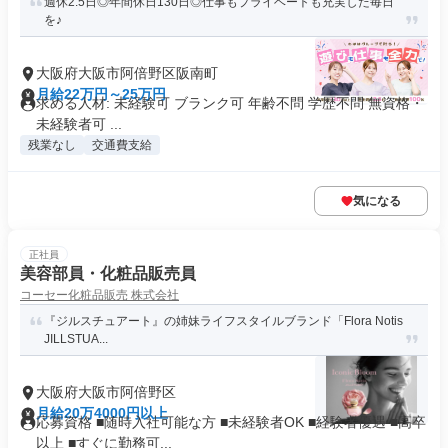
週休2.5日◎年間休日130日◎仕事もプライベートも充実した毎日
を♪
大阪府大阪市阿倍野区阪南町
月給22万円～25万円
求める人材: 未経験可 ブランク可 年齢不問 学歴不問 無資格・
未経験者可 ...
残業なし
交通費支給
気になる
正社員
美容部員・化粧品販売員
コーセー化粧品販売 株式会社
『ジルスチュアート』の姉妹ライフスタイルブランド「Flora Notis
JILLSTUA...
大阪府大阪市阿倍野区
月給20万4000円以上
応募資格 ■随時入社可能な方 ■未経験者OK ■経験者優遇 ■高卒
以上 ■すぐに勤務可...