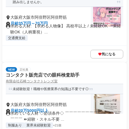
踏み出しませんか。
大阪府大阪市阿倍野区阿倍野筋
月給35万円～70万円
求める人材: 【求める人物像】 高校卒以上 / 未経験OK ・未経
験OK（人柄重視）...
交通費支給
気になる
NEW
正社員
コンタクト販売店での眼科検査助手
有限会社石崎コンタクトレンズ室
未経験歓迎！職種や医療業界の知識は不要です◎
大阪府大阪市阿倍野区阿倍野筋
月給20万5000円以上
求めている人材 ◇必須条件◇ ￣￣￣￣￣￣￣￣￣￣￣￣￣￣
￣￣￣ ⏩経験・スキル不要 ...
制服あり
業界未経験歓迎
+21個