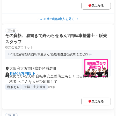
気になる
この企業の類似求人を見る
正社員
その資格、肩書きで終わらせるん?自転車整備士・販売
スタッフ
株式会社プラネット
“地域密着型の自転車屋さん”経験者優遇◎残業ほぼゼロ
大阪府大阪市阿倍野区播磨町
月給28万円以上
求めている人材 自転車安全整備士もしくは自転車技士の有資
格者 ＜こんな人ぜひ応募して...
制服あり
主婦・主夫歓迎
+24個
気になる
正社員