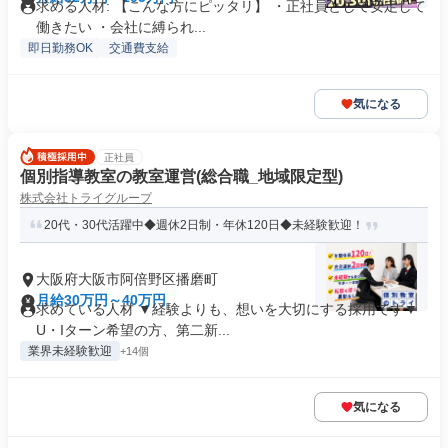
求める人材: 【こんな方にピッタリ】 ・正社員として安定して
働きたい ・会社に縛られ...
即日勤務OK
交通費支給
気になる
正社員
個別指導教室の教室運営(総合職_地域限定型)
株式会社トライグループ
20代・30代活躍中◆週休2日制・年休120日◆未経験歓迎！
大阪府大阪市阿倍野区播磨町
月給30万円～40万円
求めている人材 ▼経験よりも、想いを大切にする採用です▼
U・Iターン希望の方、第二新...
業界未経験歓迎
+14個
気になる