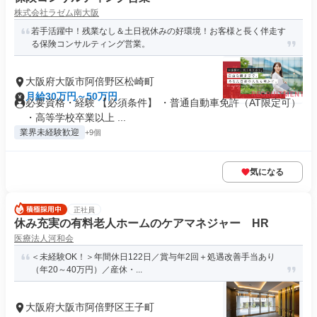
株式会社ラゼム南大阪
若手活躍中！残業なし＆土日祝休みの好環境！お客様と長く伴走す
る保険コンサルティング営業。
大阪府大阪市阿倍野区松崎町
月給30万円～50万円
必要資格・経験 【必須条件】 ・普通自動車免許（AT限定可）
・高等学校卒業以上 ...
業界未経験歓迎
+9個
気になる
正社員
休み充実の有料老人ホームのケアマネジャー HR
医療法人河和会
＜未経験OK！＞年間休日122日／賞与年2回＋処遇改善手当あり
（年20～40万円）／産休・...
大阪府大阪市阿倍野区王子町