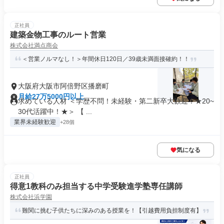
正社員
建築金物工事のルート営業
株式会社満点商会
＜営業ノルマなし！＞年間休日120日／39歳未満面接確約！！
大阪府大阪市阿倍野区播磨町
月給27万5000円以上
求めている人材 ＜学歴不問！未経験・第二新卒大歓迎！★20~
30代活躍中！★＞ 【 ...
業界未経験歓迎
+28個
気になる
正社員
得意1教科のみ担当する中学受験進学塾専任講師
株式会社浜学園
難関に挑む子供たちに深みのある授業を！【引越費用負担制度有】