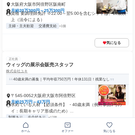
大阪府大阪市阿倍野区阪南町
月給20万300円～25万300円
資格 要調理師免許 ※22:00～翌5:00を含むシフトは、18歳以
上（法令による）
主婦・主夫歓迎
交通費支給
+1個
気になる
正社員
ウィッグの展示会販売スタッフ
株式会社ユキ
40歳未満の募集｜平均年収750万円！年休131日！残業なし
〒545-0052大阪府大阪市阿倍野区
月給25万円～43万円
求めている人材 【必須条件】 ・40歳未満（例外事由3号の
イ：長期キャリア形成のため）...
制服あり
歩合給あり
+17個
ホーム
オファー
気になる
気になる