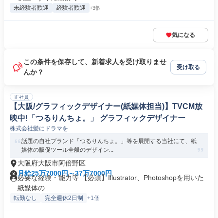
未経験者歓迎
経験者歓迎
+3個
気になる
この条件を保存して、新着求人を受け取りませ
受け取る
んか？
正社員
【大阪/グラフィックデザイナー(紙媒体担当)】TVCM放
映中!「つるりんちょ。」 グラフィックデザイナー
株式会社髪にドラマを
話題の自社ブランド「つるりんちょ。」等を展開する当社にて、紙
媒体の販促ツール全般のデザイン...
大阪府大阪市阿倍野区
月給25万7000円～37万7000円
必要な経験・能力等 【必須】Illustrator、Photoshopを用いた
紙媒体の...
転勤なし
完全週休2日制
+1個