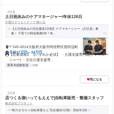
正社員
土日祝休みのケアマネージャー/年休126日
介護のクリエイティブ 鶴ヶ丘
【土日祝休みの完全週休2日制】ケアマネージャー（正社員）募
集！ 子育ての時短勤務OK＊有...
〒545-0014大阪府大阪市阿倍野区西田辺町
月給27万円～34万円
【応募資格】 【いずれか必須】 ・介護支援専門員(ケアマネー
ジャー) ・主任介護支援専...
業界未経験歓迎
+18個
気になる
正社員
店つくる側いってもええで|自転車販売・整備スタッフ
株式会社プラネット
“町のオモロイ自転車屋さん”完全週休2日制・昇給年2回