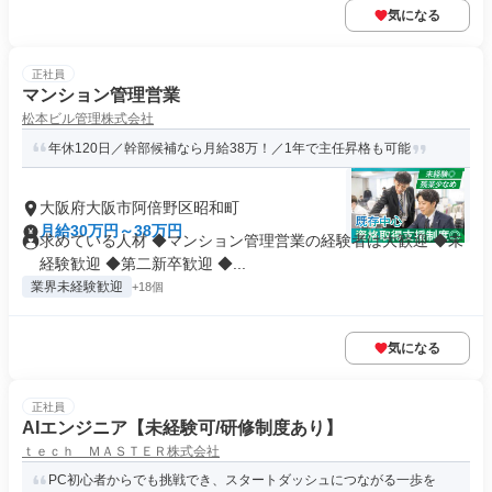
気になる
正社員
マンション管理営業
松本ビル管理株式会社
年休120日／幹部候補なら月給38万！／1年で主任昇格も可能
大阪府大阪市阿倍野区昭和町
月給30万円～38万円
求めている人材 ◆マンション管理営業の経験者は大歓迎 ◆未
経験歓迎 ◆第二新卒歓迎 ◆...
業界未経験歓迎
+18個
気になる
正社員
AIエンジニア【未経験可/研修制度あり】
ｔｅｃｈ ＭＡＳＴＥＲ株式会社
PC初心者からでも挑戦でき、スタートダッシュにつながる一歩を