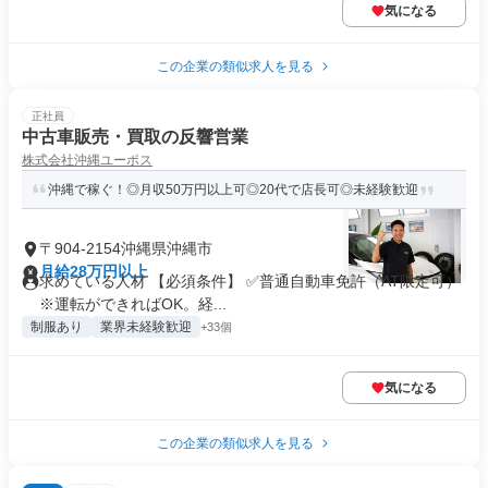
気になる
この企業の類似求人を見る
正社員
中古車販売・買取の反響営業
株式会社沖縄ユーポス
沖縄で稼ぐ！◎月収50万円以上可◎20代で店長可◎未経験歓迎
〒904-2154沖縄県沖縄市
月給28万円以上
求めている人材 【必須条件】 ✅普通自動車免許（AT限定可）
※運転ができればOK。経...
制服あり
業界未経験歓迎
+33個
気になる
この企業の類似求人を見る