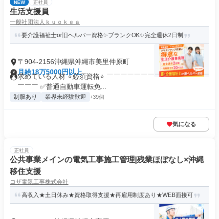
NEW
正社員
生活支援員
一般社団法人ｋｕｏｋｅａ
要介護福祉士or旧ヘルパー資格✨ブランクOK✨完全週休2日制
〒904-2156沖縄県沖縄市美里仲原町
月給18万5000円以上
求めている人材 ⭐必須資格⭐ ￣￣￣￣￣￣￣￣￣￣￣￣￣￣￣
￣￣￣ ✅普通自動車運転免...
制服あり
業界未経験歓迎
+39個
気になる
正社員
公共事業メインの電気工事施工管理|残業ほぼなし×沖縄
移住支援
コザ電気工事株式会社
高収入★土日休み★資格取得支援★再雇用制度あり★WEB面接可