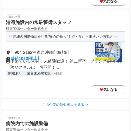
気になる
契約社員
港湾施設内の常駐警備スタッフ
極東警備センター株式会社
沖縄の国際物流を守る"安心の番人"！夕・夜から働きたい方歓迎
〒904-2162沖縄県沖縄市海邦町
時給1023円以上
求めている人材 ✨未経験歓迎！ 第二新卒・ブランクOK！ 経
験やスキルは一切不問！...
制服あり
業界未経験歓迎
+25個
気になる
この企業の類似求人を見る
契約社員
病院内での施設警備
極東警備センター株式会社