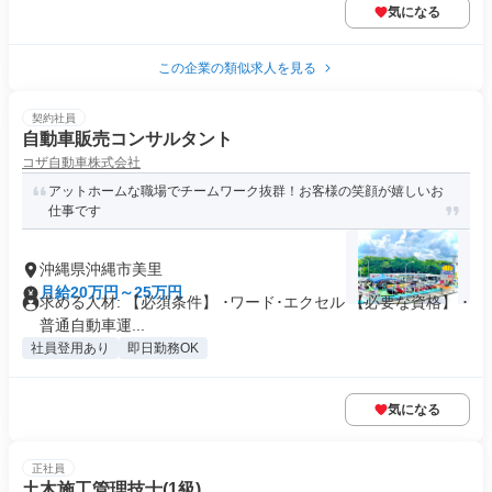
気になる
この企業の類似求人を見る
契約社員
自動車販売コンサルタント
コザ自動車株式会社
アットホームな職場でチームワーク抜群！お客様の笑顔が嬉しいお
仕事です
沖縄県沖縄市美里
月給20万円～25万円
求める人材: 【必須条件】 ･ワード･エクセル 【必要な資格】 ･
普通自動車運...
社員登用あり
即日勤務OK
気になる
正社員
土木施工管理技士(1級)