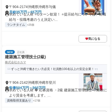
〒904-2174沖縄県沖縄市与儀
月給35万円～65万円
求めている人材 ⭐Uターン歓迎！ ⭐提示給与については、前職
給与・役職考慮のうえ決定い...
ランチタイム
+25個
気になる
NEW
正社員
建築施工管理技士(2級)
株式会社ホカマ
ずっと沖縄で働きたい方必見！社員数100名以上の安定企業！
〒904-2142沖縄県沖縄市登川
年俸504万円～560万円
求めている人材 ❖ 応募資格 ・2級 建築施工管理技士 ※経験に
より賃金を考慮します。...
資格取得支援あり
+17個