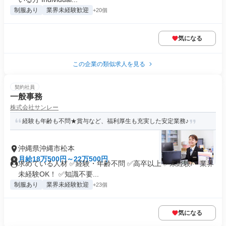
制服あり
業界未経験歓迎
+20個
気になる
この企業の類似求人を見る
契約社員
一般事務
株式会社サンレー
経験も年齢も不問★賞与など、福利厚生も充実した安定業務♪
沖縄県沖縄市松本
月給18万500円～22万500円
求めている人材 ✅経験・年齢不問 ✅高卒以上 ✅未経験/・業界
未経験OK！ ✅知識不要...
制服あり
業界未経験歓迎
+23個
気になる