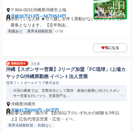
〒904-0031沖縄県沖縄市上地
月給30万213円～50万8524円
求めている人材 ★引っ越しを伴う異動がないポジションでの
募集となります。 【定年制あ...
制服あり
業界未経験歓迎
+27個
気になる
正社員
沖縄【スポンサー営業】Jリーグ加盟「FC琉球」/上場カ
ヤックG/沖縄県勤務 イベント法人営業
琉球フットボールクラブ株式会社
今回の募集では、営業担当として既存・新規の顧客に向けたスポン
サー営業を行いつつ、営業部門を...
沖縄県沖縄市
月給41万6000円～50万円
必要な経験・能力等 【必須/以下のいずれかの経験を3年以
上】広告代理店営業・広告・イベ...
業界未経験歓迎
転勤なし