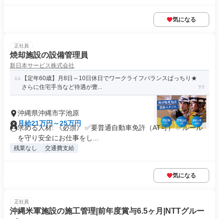
気になる
正社員
焼却施設の設備管理員
新日本サービス株式会社
【定年60歳】月8日～10日休日でワークライフバランスばっちり★
さらに住宅手当など待遇が豊...
沖縄県沖縄市字池原
月給21万円～25万円
求める人材: 《必須》 ✅要普通自動車免許（AT可） ✅ルール
を守り安全にお仕事をし...
残業なし
交通費支給
気になる
正社員
沖縄米軍施設の施工管理|前年度賞与6.5ヶ月|NTTグルー