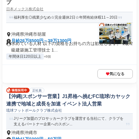
プ
日本メックス株式会社
福利厚生◎残業少なめ☆完全週休2日☆年間有給休暇11～20日
沖縄県沖縄市胡屋
月給26万8500円～39万1300円
求めている人材 以下の資格をお持ちの方は歓迎します。 1級/2
級建築施工管理技士 1...
年間休日120日以上
+8個
気になる
正社員
【沖縄|スポンサー営業】J1昇格へ挑むFC琉球/カヤック
連携で地域と成長を加速 イベント法人営業
琉球フットボールクラブ株式会社
Jリーグ加盟のプロサッカークラブを運営する当社にて、クラブを
支えるパートナー企業へのスポン...
沖縄県沖縄市