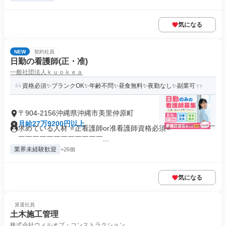
気になる
NEW
契約社員
日勤の看護師(正・准)
一般社団法人ｋｕｏｋｅａ
資格必須✨ブランクOK✨年齢不問✨昼食無料✨夜勤なし✨副業可
〒904-2156沖縄県沖縄市美里仲原町
月給27万9200円以上
求めている人材 ⭐正看護師or准看護師資格必須⭐ ￣￣￣￣￣￣
￣￣￣￣￣￣￣￣￣￣￣￣...
業界未経験歓迎
+26個
気になる
派遣社員
土木施工管理
株式会社ウィルオブ・コンストラクション