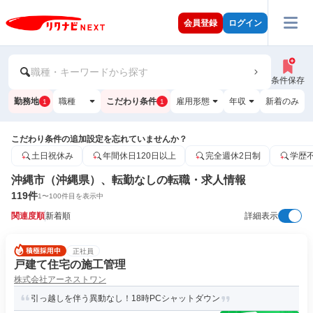
会員登録
ログイン
職種・キーワードから探す
条件保存
勤務地
職種
こだわり条件
雇用形態
年収
新着のみ
1
1
こだわり条件の追加設定を忘れていませんか？
土日祝休み
年間休日120日以上
完全週休2日制
学歴
沖縄市（沖縄県）、転勤なしの転職・求人情報
119
件
1
〜
100
件目を表示中
関連度順
新着順
詳細表示
正社員
戸建て住宅の施工管理
株式会社アーネストワン
引っ越しを伴う異動なし！18時PCシャットダウン