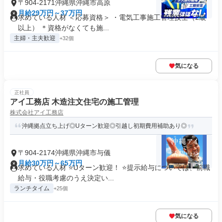
〒904-2171沖縄県沖縄市高原
月給29万円～37万円
求めている人材 ＜応募資格＞ ・電気工事施工管理技士（2級
以上） ＊資格がなくても施...
主婦・主夫歓迎
+32個
気になる
正社員
アイ工務店 木造注文住宅の施工管理
株式会社アイ工務店
沖縄拠点立ち上げ◎Uターン歓迎◎引越し初期費用補助あり◎
〒904-2174沖縄県沖縄市与儀
月給30万円～65万円
求めている人材 ⭐Uターン歓迎！ ⭐提示給与については、前職
給与・役職考慮のうえ決定い...
ランチタイム
+25個
気になる