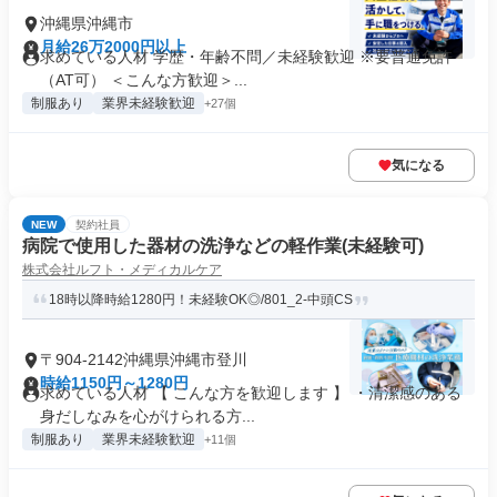
沖縄県沖縄市
月給26万2000円以上
求めている人材 学歴・年齢不問／未経験歓迎 ※要普通免許
（AT可） ＜こんな方歓迎＞...
制服あり
業界未経験歓迎
+27個
気になる
NEW
契約社員
病院で使用した器材の洗浄などの軽作業(未経験可)
株式会社ルフト・メディカルケア
18時以降時給1280円！未経験OK◎/801_2-中頭CS
〒904-2142沖縄県沖縄市登川
時給1150円～1280円
求めている人材 【 こんな方を歓迎します 】 ・清潔感のある
身だしなみを心がけられる方...
制服あり
業界未経験歓迎
+11個