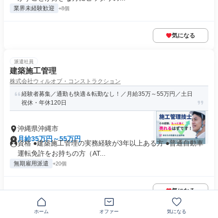
業界未経験歓迎
+8個
気になる
派遣社員
建築施工管理
株式会社ウィルオブ・コンストラクション
経験者募集／通勤も快適＆転勤なし！／月給35万～55万円／土日
祝休・年休120日
沖縄県沖縄市
月給35万円～55万円
資格 ●建築施工管理の実務経験が3年以上ある方 ●普通自動車
運転免許をお持ちの方（AT...
無期雇用派遣
+20個
気になる
ホーム
オファー
気になる
正社員