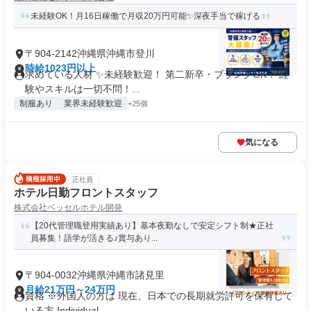
未経験OK！月16日稼働で月収20万円可能✨深夜手当で稼げる
〒904-2142沖縄県沖縄市登川
時給1023円以上
求めている人材 ✨未経験歓迎！ 第二新卒・ブランクOK！ 経
験やスキルは一切不問！...
制服あり
業界未経験歓迎
+25個
気になる
正社員
ホテル日勤フロントスタッフ
株式会社ベッセルホテル開発
【20代管理職登用実績あり】基本夜勤なしで安定シフト制★正社
員募集！語学が活きる♪賞与あり...
〒904-0032沖縄県沖縄市諸見里
月給21万円～24万円
資格 ※外国人の方は 現在、日本での長期就労許可を保有して
いる方 Individual...