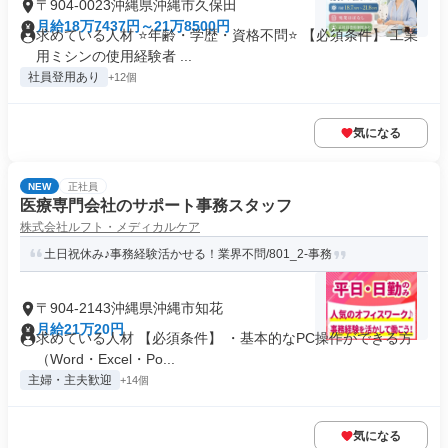
〒904-0023沖縄県沖縄市久保田
月給18万7437円～21万8500円
求めている人材 ⭐年齢・学歴・資格不問⭐ 【必須条件】 工業
用ミシンの使用経験者 ...
社員登用あり
+12個
気になる
NEW
正社員
医療専門会社のサポート事務スタッフ
株式会社ルフト・メディカルケア
土日祝休み♪事務経験活かせる！業界不問/801_2-事務
〒904-2143沖縄県沖縄市知花
月給21万20円
求めている人材 【必須条件】 ・基本的なPC操作ができる方
（Word・Excel・Po...
主婦・主夫歓迎
+14個
気になる