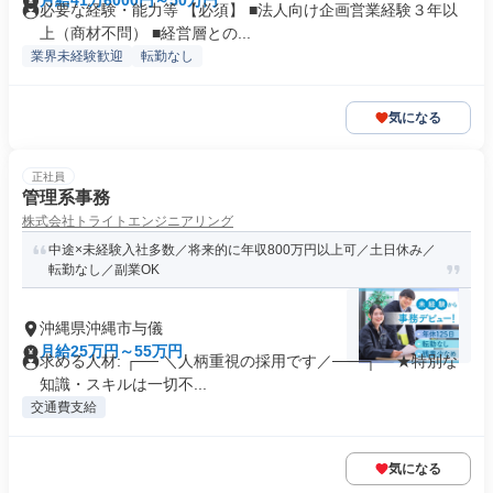
月給41万6000円～50万円
必要な経験・能力等 【必須】 ■法人向け企画営業経験３年以
上（商材不問） ■経営層との...
業界未経験歓迎
転勤なし
気になる
正社員
管理系事務
株式会社トライトエンジニアリング
中途×未経験入社多数／将来的に年収800万円以上可／土日休み／
転勤なし／副業OK
沖縄県沖縄市与儀
月給25万円～55万円
求める人材: ┌── ＼人柄重視の採用です／───┐ ★特別な
知識・スキルは一切不...
交通費支給
気になる