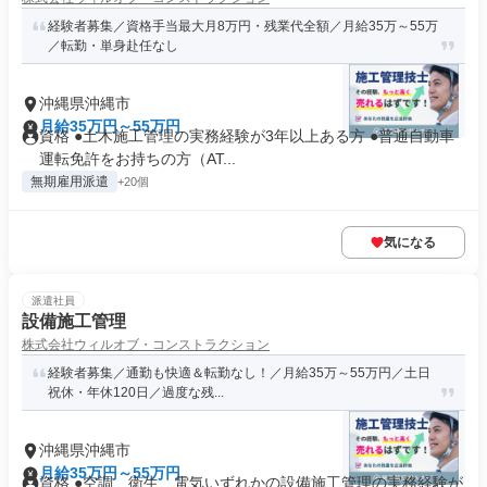
経験者募集／資格手当最大月8万円・残業代全額／月給35万～55万
／転勤・単身赴任なし
沖縄県沖縄市
月給35万円～55万円
資格 ●土木施工管理の実務経験が3年以上ある方 ●普通自動車
運転免許をお持ちの方（AT...
無期雇用派遣
+20個
気になる
派遣社員
設備施工管理
株式会社ウィルオブ・コンストラクション
経験者募集／通勤も快適＆転勤なし！／月給35万～55万円／土日
祝休・年休120日／過度な残...
沖縄県沖縄市
月給35万円～55万円
資格 ●空調、衛生、電気いずれかの設備施工管理の実務経験が