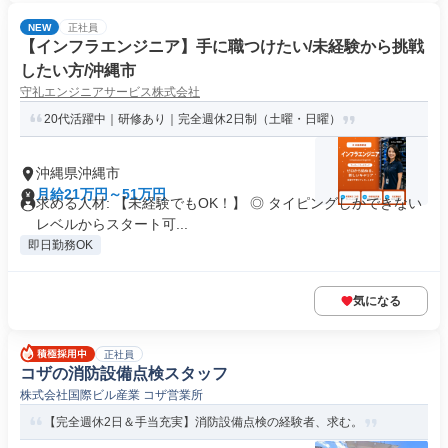
NEW
正社員
【インフラエンジニア】手に職つけたい/未経験から挑戦
したい方/沖縄市
守礼エンジニアサービス株式会社
20代活躍中｜研修あり｜完全週休2日制（土曜・日曜）
沖縄県沖縄市
月給21万円～51万円
求める人材: 【未経験でもOK！】 ◎ タイピングしかできない
レベルからスタート可...
即日勤務OK
気になる
正社員
コザの消防設備点検スタッフ
株式会社国際ビル産業 コザ営業所
【完全週休2日＆手当充実】消防設備点検の経験者、求む。