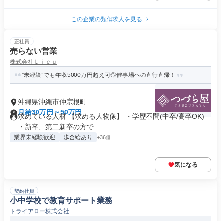
この企業の類似求人を見る
正社員
売らない営業
株式会社Ｌｉｅｕ
”未経験”でも年収5000万円超え可◎催事場への直行直帰！
沖縄県沖縄市仲宗根町
月給30万円～50万円
求めている人材 【求める人物像】 ・学歴不問(中卒/高卒OK)
・新卒、第二新卒の方で...
業界未経験歓迎
歩合給あり
+36個
気になる
契約社員
小中学校で教育サポート業務
トライアロー株式会社