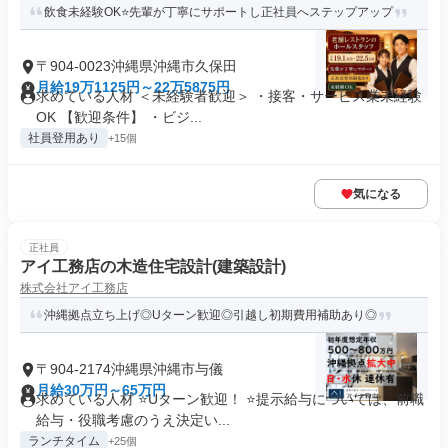
飲食未経験OK⭐先輩が丁寧にサポートし正社員へステップアップ
〒904-0023沖縄県沖縄市久保田
月給19万1125円～22万5875円
求めている人材 ＜未経験者歓迎＞ ・接客・サービス業未経験
OK 【歓迎条件】 ・ビジ...
社員登用あり
+15個
気になる
正社員
アイ工務店の木造住宅設計(建築設計)
株式会社アイ工務店
沖縄拠点立ち上げ◎Uターン歓迎◎引越し初期費用補助あり◎
〒904-2174沖縄県沖縄市与儀
月給30万円～65万円
求めている人材 ⭐Uターン歓迎！ ⭐提示給与については、前職
給与・役職考慮のうえ決定い...
ランチタイム
+25個