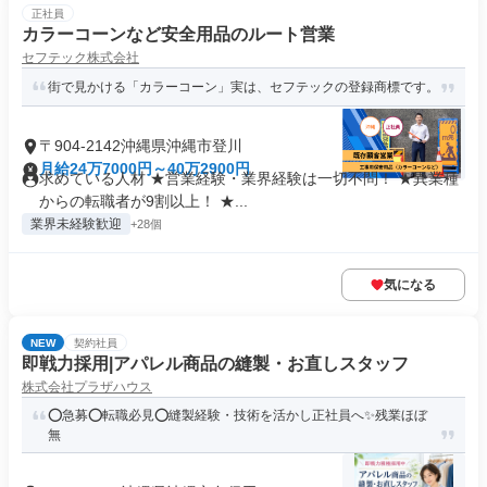
正社員
カラーコーンなど安全用品のルート営業
セフテック株式会社
街で見かける「カラーコーン」実は、セフテックの登録商標です。
〒904-2142沖縄県沖縄市登川
月給24万7000円～40万2900円
求めている人材 ★営業経験・業界経験は一切不問！ ★異業種
からの転職者が9割以上！ ★...
業界未経験歓迎
+28個
気になる
NEW
契約社員
即戦力採用|アパレル商品の縫製・お直しスタッフ
株式会社プラザハウス
⭕急募⭕転職必見⭕縫製経験・技術を活かし正社員へ✨残業ほぼ
無