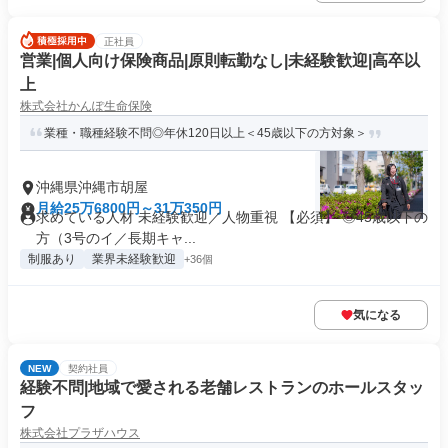
正社員
営業|個人向け保険商品|原則転勤なし|未経験歓迎|高卒以
上
株式会社かんぽ生命保険
業種・職種経験不問◎年休120日以上＜45歳以下の方対象＞
沖縄県沖縄市胡屋
月給25万6800円～31万350円
求めている人材 未経験歓迎／人物重視 【必須】 ◎45歳以下の
方（3号のイ／長期キャ...
制服あり
業界未経験歓迎
+36個
気になる
NEW
契約社員
経験不問|地域で愛される老舗レストランのホールスタッ
フ
株式会社プラザハウス