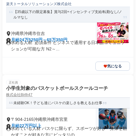
楽天トータルソリューションズ株式会社
【35歳以下の限定募集】賞与2回+インセンティブ支給/転勤なし/ノ
ルマなし
沖縄県沖縄市住吉
月給24万5250円～65万350円
求める人材: 必須条件 ビジネスで通用する日本語コミュニケー
ションが可能な方 N2～...
気になる
正社員
小学生対象のバスケットボールスクールコーチ
株式会社Birth47
未経験OK！子ども達にバスケの楽しさを教えるお仕事
〒904-2165沖縄県沖縄市宮里
月給22万円以上
求めている人材 バスケに限らず、スポーツが好き・身体を動
かすことが好きな方にピッタリの...