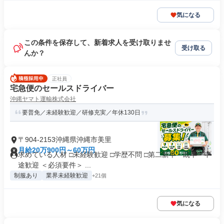
気になる
この条件を保存して、新着求人を受け取りませ
受け取る
んか？
正社員
宅急便のセールスドライバー
沖縄ヤマト運輸株式会社
要普免／未経験歓迎／研修充実／年休130日
〒904-2153沖縄県沖縄市美里
月給20万900円～60万円
求めている人材 □未経験歓迎 □学歴不問 □第二新卒・既卒・中
途歓迎 ＜必須要件＞ ...
制服あり
業界未経験歓迎
+21個
気になる