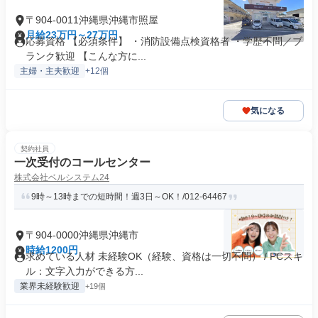
〒904-0011沖縄県沖縄市照屋
月給23万円～27万円
応募資格 【必須条件】 ・消防設備点検資格者 ・学歴不問／ブ
ランク歓迎 【こんな方に...
主婦・主夫歓迎
+12個
気になる
契約社員
一次受付のコールセンター
株式会社ベルシステム24
9時～13時までの短時間！週3日～OK！/012-64467
〒904-0000沖縄県沖縄市
時給1200円
求めている人材 未経験OK（経験、資格は一切不問） / PCスキ
ル：文字入力ができる方...
業界未経験歓迎
+19個