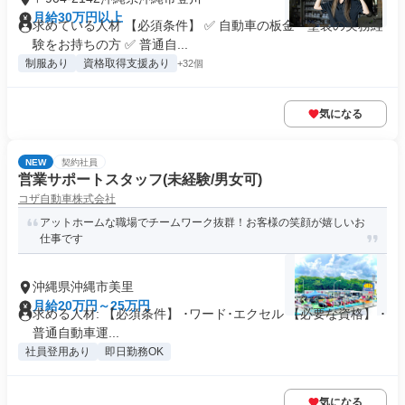
月給30万円以上
求めている人材 【必須条件】 ✅ 自動車の板金・塗装の実務経
験をお持ちの方 ✅ 普通自...
制服あり
資格取得支援あり
+32個
気になる
NEW
契約社員
営業サポートスタッフ(未経験/男女可)
コザ自動車株式会社
アットホームな職場でチームワーク抜群！お客様の笑顔が嬉しいお
仕事です
沖縄県沖縄市美里
月給20万円～25万円
求める人材: 【必須条件】 ･ワード･エクセル 【必要な資格】 ･
普通自動車運...
社員登用あり
即日勤務OK
気になる