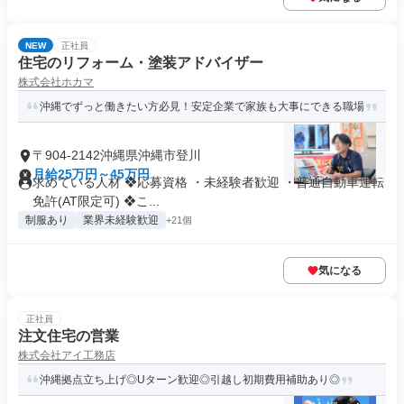
NEW
正社員
住宅のリフォーム・塗装アドバイザー
株式会社ホカマ
沖縄でずっと働きたい方必見！安定企業で家族も大事にできる職場
〒904-2142沖縄県沖縄市登川
月給25万円～45万円
求めている人材 ❖応募資格 ・未経験者歓迎 ・普通自動車運転
免許(AT限定可) ❖こ...
制服あり
業界未経験歓迎
+21個
気になる
正社員
注文住宅の営業
株式会社アイ工務店
沖縄拠点立ち上げ◎Uターン歓迎◎引越し初期費用補助あり◎