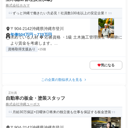
株式会社ホカマ
ずっと沖縄で働きたい方必見！社員数100名以上の安定企業！
〒904-2142沖縄県沖縄市登川
年俸504万円～770万円
求めている人材 ❖ 応募資格 ・1級 土木施工管理技士 ※経験に
より賃金を考慮します。...
資格取得支援あり
+15個
気になる
この企業の類似求人を見る
正社員
自動車の板金・塗装スタッフ
株式会社沖縄ユーポス
月給30万保証×日曜休◎将来の独立後も仕事を保証する板金塗装
〒904-2142沖縄県沖縄市登川