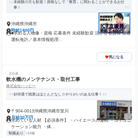
未経験の方も歓迎！資格なしで「教育」に関わることができるお仕
事！
沖縄県沖縄市
時給1400円
■求める人物像・資格 応募条件 未経験歓迎 活かせる資格 普通
運転免許／基本情報処理...
気になる
正社員
軟水機のメンテナンス・取付工事
株式会社ハッピー
好待遇で残業はほとんどなし☆やりがいのある仕事！
〒904-0013沖縄県沖縄市室川
月給30万円
求めている人材 【必須条件】 ・ハイエースの運転 ・コミュニ
ケーション能力 ・体...
制服あり
+14個