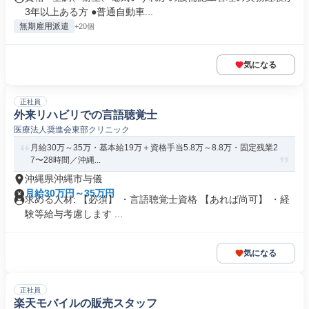
3年以上ある方 ●普通自動車...
無期雇用派遣
+20個
気になる
正社員
外来リハビリでの言語聴覚士
医療法人奨進会東部クリニック
月給30万～35万・基本給19万＋資格手当5.8万～8.8万・固定残業2
7〜28時間／沖縄...
沖縄県沖縄市与儀
月給30万円～35万円
求める人材: 【必須】 ・言語聴覚士資格 【あれば尚可】 ・経
験等給与考慮します ...
気になる
正社員
楽天モバイルの販売スタッフ