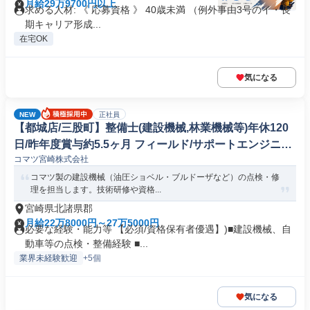
月給29万9700円以上
求める人材: 《 応募資格 》 40歳未満 （例外事由3号のイ・長
期キャリア形成...
在宅OK
気になる
NEW
正社員
【都城店/三股町】整備士(建設機械,林業機械等)年休120
日/昨年度賞与約5.5ヶ月 フィールド/サポートエンジニア
コマツ宮崎株式会社
(自動車/輸送機器)
コマツ製の建設機械（油圧ショベル・ブルドーザなど）の点検・修
理を担当します。技術研修や資格...
宮崎県北諸県郡
月給22万8000円～27万5000円
必要な経験・能力等 【必須/資格保有者優遇】)■建設機械、自
動車等の点検・整備経験 ■...
業界未経験歓迎
+5個
気になる