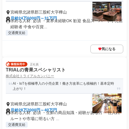
宮崎県北諸県郡三股町大字樺山
月給24万6000円～31万円
求める人材: 必須 ・業界未経験OK 歓迎 食品スーパーや小売店
経験者 中食や百貨...
交通費支給
気になる
正社員
TRIALの青果スペシャリスト
株式会社トライアルカンパニー
AI・IoTを積極導入の小売企業！働き方改革にも積極的！基本定時
上がり！
宮崎県北諸県郡三股町大字樺山
月給28万2000円～40万円
求める人材: 必須 ・生鮮の商品知識・経験がある方 ・仕入れ
ルートや市場に明るい方 ...
交通費支給