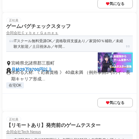
気になる
正社員
ゲームバグチェックスタッフ
合同会社ＣｙｂｅｒＧａｍｅｓ
ITスクール無料受講OK／資格取得支援あり／家賃60％補助／未経
験大歓迎／土日祝休み／年間...
宮崎県北諸県郡三股町
月給29万9700円以上
求める人材: 《 応募資格 》 40歳未満 （例外事由3号のイ・長
期キャリア形成...
在宅OK
気になる
正社員
【リモートあり】発売前のゲームテスター
合同会社Tech Nexus