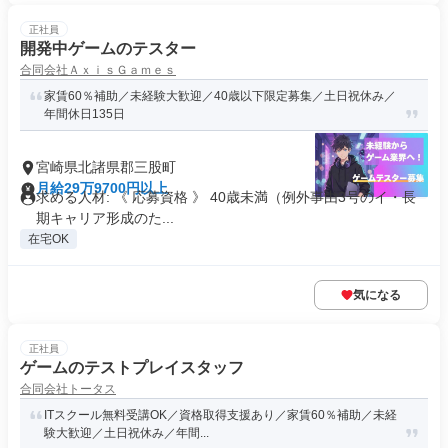
正社員
開発中ゲームのテスター
合同会社ＡｘｉｓＧａｍｅｓ
家賃60％補助／未経験大歓迎／40歳以下限定募集／土日祝休み／
年間休日135日
宮崎県北諸県郡三股町
月給29万9700円以上
求める人材: 《 応募資格 》 40歳未満（例外事由3号のイ・長
期キャリア形成のた...
在宅OK
気になる
正社員
ゲームのテストプレイスタッフ
合同会社トータス
ITスクール無料受講OK／資格取得支援あり／家賃60％補助／未経
験大歓迎／土日祝休み／年間...