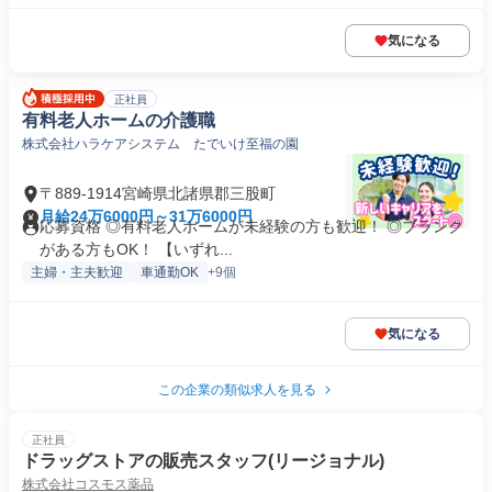
気になる
正社員
有料老人ホームの介護職
株式会社ハラケアシステム たでいけ至福の園
〒889-1914宮崎県北諸県郡三股町
月給24万6000円～31万6000円
応募資格 ◎有料老人ホームが未経験の方も歓迎！ ◎ブランク
がある方もOK！ 【いずれ...
主婦・主夫歓迎
車通勤OK
+9個
気になる
この企業の類似求人を見る
正社員
ドラッグストアの販売スタッフ(リージョナル)
株式会社コスモス薬品