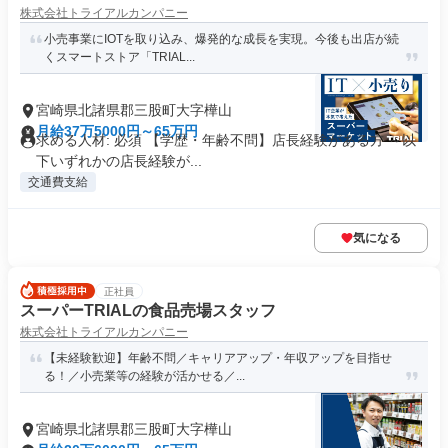
株式会社トライアルカンパニー
小売事業にIOTを取り込み、爆発的な成長を実現。今後も出店が続
くスマートストア「TRIAL...
宮崎県北諸県郡三股町大字樺山
月給37万5000円～65万円
求める人材: 必須 【学歴・年齢不問】店長経験がある方 ～以
下いずれかの店長経験が...
交通費支給
気になる
正社員
スーパーTRIALの食品売場スタッフ
株式会社トライアルカンパニー
【未経験歓迎】年齢不問／キャリアアップ・年収アップを目指せ
る！／小売業等の経験が活かせる／...
宮崎県北諸県郡三股町大字樺山