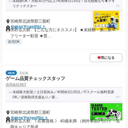
未経験OK！月給30万円以上♪年間休日135日！在宅勤務も可★クオ
リティテスター
宮崎県北諸県郡三股町
月給30万180円以上
求める人材: 【こんな方にオススメ♪】 ★未経験・第二新卒・
フリーター歓迎 ★普...
在宅OK
気になる
NEW
正社員
ゲーム品質チェックスタッフ
合同会社SKY
未経験大歓迎／土日祝休み／年間休日135日／ITスクール無料受講
OK／資格取得支援あり／家...
宮崎県北諸県郡三股町
月給29万9700円以上
求める人材: 《 応募資格 》 40歳未満 （例外事由3号のイ・長
期キャリア形成...