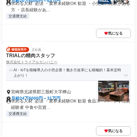
月給20万6000円～65万円
求める人材: 必須 ・業界未経験OK 歓迎 ・小売業の経験がある
方 ・店長経験があ...
交通費支給
気になる
正社員
TRIALの精肉スタッフ
株式会社トライアルカンパニー
AI・IoTを積極導入の小売企業！働き方改革にも積極的！基本定時
上がり！
宮崎県北諸県郡三股町大字樺山
月給24万6000円～31万円
求める人材: 必須 ・業界未経験OK 歓迎 食品スーパーや小売店
経験者 中食や百貨...
交通費支給
気になる