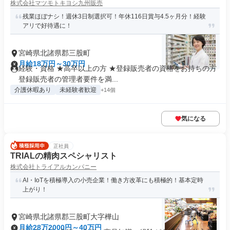
株式会社マツモトキヨシ九州販売
残業ほぼナシ！週休3日制選択可！年休116日賞与4.5ヶ月分！経験
アリで好待遇に！
宮崎県北諸県郡三股町
月給18万円～30万円
経験・資格 ★高卒以上の方 ★登録販売者の資格をお持ちの方
登録販売者の管理者要件を満...
介護休暇あり
未経験者歓迎
+14個
気になる
正社員
TRIALの精肉スペシャリスト
株式会社トライアルカンパニー
AI・IoTを積極導入の小売企業！働き方改革にも積極的！基本定時
上がり！
宮崎県北諸県郡三股町大字樺山
月給28万2000円～40万円