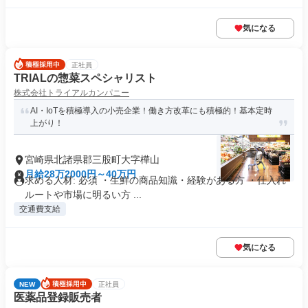
気になる
正社員
TRIALの惣菜スペシャリスト
株式会社トライアルカンパニー
AI・IoTを積極導入の小売企業！働き方改革にも積極的！基本定時
上がり！
宮崎県北諸県郡三股町大字樺山
月給28万2000円～40万円
求める人材: 必須 ・生鮮の商品知識・経験がある方 ・仕入れ
ルートや市場に明るい方 ...
交通費支給
気になる
NEW
正社員
医薬品登録販売者