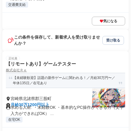
交通費支給
気になる
この条件を保存して、新着求人を受け取りませ
受け取る
んか？
正社員
【リモートあり】ゲームテスター
株式会社Ｒｅ
【未経験歓迎】話題の新作ゲームに関われる！／月給30万円〜／
年休135日／在宅あり
宮崎県北諸県郡三股町
月給30万1200円以上
求める人材: ・未経験OK ・基本的なPC操作ができる方（文字
入力ができればOK） ...
在宅OK