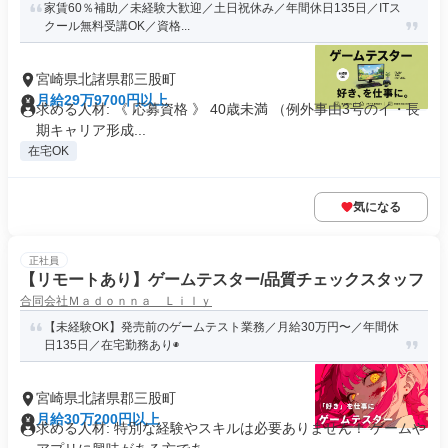
家賃60％補助／未経験大歓迎／土日祝休み／年間休日135日／ITス
クール無料受講OK／資格...
宮崎県北諸県郡三股町
月給29万9700円以上
求める人材: 《 応募資格 》 40歳未満 （例外事由3号のイ・長
期キャリア形成...
在宅OK
気になる
正社員
【リモートあり】ゲームテスター/品質チェックスタッフ
合同会社Ｍａｄｏｎｎａ Ｌｉｌｙ
【未経験OK】発売前のゲームテスト業務／月給30万円〜／年間休
日135日／在宅勤務あり◉
宮崎県北諸県郡三股町
月給30万200円以上
求める人材: 特別な経験やスキルは必要ありません！ ゲームや