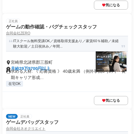
気になる
正社員
ゲームの動作確認・バグチェックスタッフ
合同会社ZERO
ITスクール無料受講OK／資格取得支援あり／家賃60％補助／未経
験大歓迎／土日祝休み／年間...
宮崎県北諸県郡三股町
月給29万9700円以上
求める人材: 《 応募資格 》 40歳未満 （例外事由3号のイ・長
期キャリア形成...
在宅OK
気になる
NEW
正社員
ゲームデバッグスタッフ
合同会社ネオクリエイト