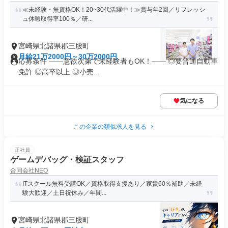
≪未経験・無資格OK！20~30代活躍中！≫賞与年2回／リフレッシ
ュ休暇取得率100％／研...
宮崎県北諸県郡三股町
月給21万2000円～30万2000円
応募条件 ――意欲次第で未経験者もOK！―― ◎要普通自動車
免許 ◎高卒以上 ◎小売...
気になる
この企業の類似求人を見る
正社員
ゲームデバッグ・検証スタッフ
合同会社NEO
ITスクール無料受講OK／資格取得支援あり／家賃60％補助／未経
験大歓迎／土日祝休み／年間...
宮崎県北諸県郡三股町