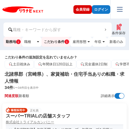
会員登録
ログイン
職種・キーワードから探す
条件保存
勤務地
職種
こだわり条件
雇用形態
年収
新着のみ
1
1
こだわり条件の追加設定を忘れていませんか？
土日祝休み
年間休日120日以上
完全週休2日制
学歴
北諸県郡（宮崎県）、家賃補助・住宅手当ありの転職・求
人情報
34
件
1
〜
34
件目を表示中
関連度順
新着順
詳細表示
正社員
スーパーTRIALの店舗スタッフ
株式会社トライアルカンパニー