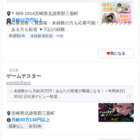
〒889-1914宮崎県北諸県郡三股町
月給22万円以上
応募資格 ＼無資格・未経験の方も応募可能！／ ※ブランクが
ある方も歓迎 ▼下記の経験...
車通勤OK
未経験者歓迎
+6個
気になる
正社員
ゲームテスター
assist合同会社
未経験から月給30万円！あなたの部屋が職場になる！＜年間休日1
35日/ 正社員デビュー歓迎...
宮崎県北諸県郡三股町
月給30万138円以上
残業なし
在宅OK