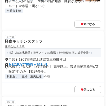
求める人材: 必須 ・生鮮の商品知識・経験がある方 ・仕入れ
ルートや市場に明るい方 ...
交通費支給
気になる
正社員
軽食キッチンスタッフ
株式会社ＩＳＢ
隠し味は地元愛！接客メインの職場！7年連続出店の成長企業
〒889-1903宮崎県北諸県郡三股町稗田
月給18万7780円～30万円
求めている人材 【必須条件】 高卒以上、普通自動車免許(AT
限定可)のみ 【歓迎条件...
制服あり
主婦・主夫歓迎
+14個
気になる
正社員