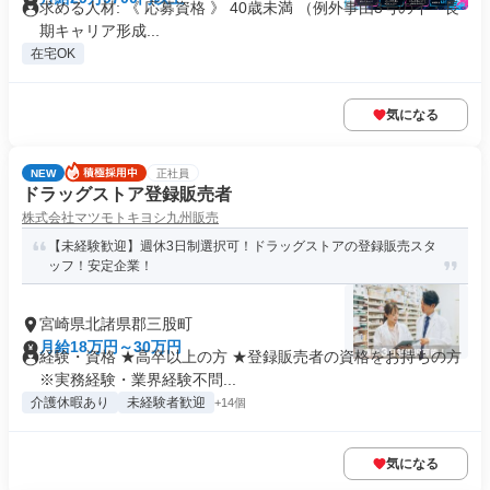
求める人材: 《 応募資格 》 40歳未満 （例外事由3号のイ・長
期キャリア形成...
在宅OK
気になる
NEW
正社員
ドラッグストア登録販売者
株式会社マツモトキヨシ九州販売
【未経験歓迎】週休3日制選択可！ドラッグストアの登録販売スタ
ッフ！安定企業！
宮崎県北諸県郡三股町
月給18万円～30万円
経験・資格 ★高卒以上の方 ★登録販売者の資格をお持ちの方
※実務経験・業界経験不問...
介護休暇あり
未経験者歓迎
+14個
気になる