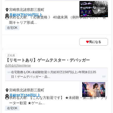
宮崎県北諸県郡三股町
月給29万9700円以上
求める人材: 《 応募資格 》 40歳未満 （例外事由3号のイ・長
期キャリア形成...
在宅OK
気になる
正社員
【リモートあり】ゲームテスター・デバッガー
合同会社NeoVerse
在宅勤務もOK♪未経験歓迎☆月給30万158円以上♪年間休日135
日！ゲームデバッガー・品...
宮崎県北諸県郡三股町
月給30万158円以上
求める人材: 【こんな方歓迎です】 ★未経験・第二新卒・フリ
ーター歓迎 ★ゲーム...
在宅OK