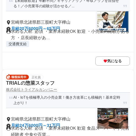
【未経験歓迎】年齢不問／キャリアアップ・年収アップを目指せ
る！／小売業等の経験が活かせる／...
宮崎県北諸県郡三股町大字樺山
月給20万6000円～65万円
求める人材: 必須 ・業界未経験OK 歓迎 ・小売業の経験がある
方 ・店長経験があ...
交通費支給
気になる
正社員
TRIALの惣菜スタッフ
株式会社トライアルカンパニー
AI・IoTを積極導入の小売企業！働き方改革にも積極的！基本定時
上がり！
宮崎県北諸県郡三股町大字樺山
月給24万6000円～31万円
求める人材: 必須 ・業界未経験OK 歓迎 食品スーパーや小売店
経験者 中食や百貨...