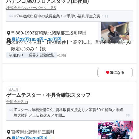
パチンコ店のフロアスタッフ(正社員)
株式会社シルバーバック・SB
✅7年連続出店中の成長企業！✅手厚い福利厚生充実！
〒889-1903宮崎県北諸県郡三股町稗田
月給22万1650円～30万円
求めている人材 *【必須条件】* 高卒以上、普通自動車免許(AT
限定可)のみ *【歓...
制服あり
業界未経験歓迎
+18個
気になる
正社員
ゲームテスター・不具合確認スタッフ
合同会社Sun
ITスクール無料受講OK／資格取得支援あり／家賃60％補助／未経
験大歓迎／土日祝休み／年間...
宮崎県北諸県郡三股町
月給29万9700円以上