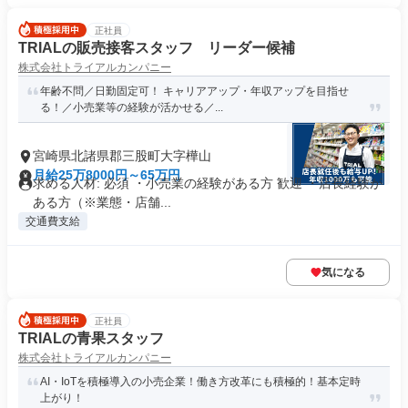
正社員
TRIALの販売接客スタッフ リーダー候補
株式会社トライアルカンパニー
年齢不問／日勤固定可！ キャリアアップ・年収アップを目指せ
る！／小売業等の経験が活かせる／...
宮崎県北諸県郡三股町大字樺山
月給25万8000円～65万円
求める人材: 必須 ・小売業の経験がある方 歓迎 ・店長経験が
ある方（※業態・店舗...
交通費支給
気になる
正社員
TRIALの青果スタッフ
株式会社トライアルカンパニー
AI・IoTを積極導入の小売企業！働き方改革にも積極的！基本定時
上がり！