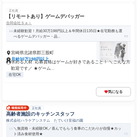
正社員
【リモートあり】ゲームデバッガー
合同会社Ｓａｉ
未経験歓迎！月給30万198円以上＆年間休日135日★在宅勤務も選
べるゲームデバッガー・品...
宮崎県北諸県郡三股町
月給30万198円以上
求める人材: 応募資格はゲームが好きであること！ ＼こんな方
歓迎です／ ★ゲーム...
在宅OK
気になる
正社員
高齢者施設のキッチンスタッフ
株式会社ハラケアシステム たでいけ至福の園
＼無資格・未経験OK／喜んでもらう食事のこだわりが自慢★カッ
ト済み食材使用★