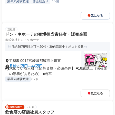
業界未経験歓迎
歩合給あり
+15個
気になる
正社員
ドン・キホーテの売場担当責任者・販売企画
株式会社ドン・キホーテ
月給29万円以上可＊20代・30代活躍中！ポスト多数
〒885-0012宮崎県都城市上川東
月給29万円～44万円
求めている人材 【応募資格・必須条件】 ■18歳以上（深夜帯
の勤務があるため） ■既卒...
業界未経験歓迎
+17個
気になる
正社員
飲食店の店舗社員スタッフ