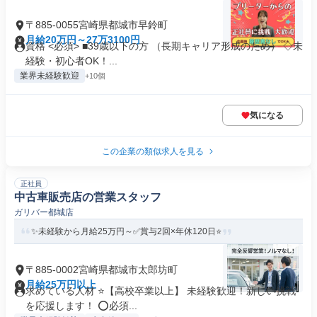
〒885-0055宮崎県都城市早鈴町
月給20万円～27万3100円
資格 <必須> ■39歳以下の方 （長期キャリア形成のため） ◇未
経験・初心者OK！...
業界未経験歓迎
+10個
気になる
この企業の類似求人を見る
正社員
中古車販売店の営業スタッフ
ガリバー都城店
✨️未経験から月給25万円～✅️賞与2回×年休120日⭐
〒885-0002宮崎県都城市太郎坊町
月給25万円以上
求めている人材 ⭐️【高校卒業以上】 未経験歓迎！新しい挑戦
を応援します！ ⭕️必須...