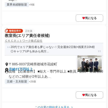
業界未経験歓迎
+9個
気になる
正社員
教室長(エリア責任者候補)
ＣＫＣネットワーク株式会社
20代でエリア責任者も夢じゃない！完全週休2日制×残業月10h程
◎キャリアUPも休みも両方...
〒885-0037宮崎県都城市花繰町
月給27万円以上
資格 【応募条件】 ■短大・専門卒以上 ■教員、講師、家庭教師
などのご経験が2年以上あ...
主婦・主夫歓迎
+26個
気になる
この企業の類似求人を見る