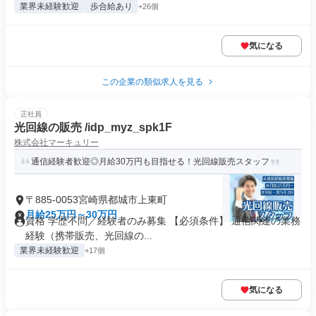
業界未経験歓迎
歩合給あり
+26個
気になる
この企業の類似求人を見る
正社員
光回線の販売 /idp_myz_spk1F
株式会社マーキュリー
通信経験者歓迎◎月給30万円も目指せる！光回線販売スタッフ
〒885-0053宮崎県都城市上東町
月給25万円～30万円
資格 学歴不問／経験者のみ募集 【必須条件】 通信関連の業務
経験（携帯販売、光回線の...
業界未経験歓迎
+17個
気になる