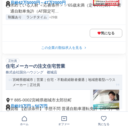
月給42万5000円～47万2000円
求めている人材 ＜応募条件＞ ✅65歳未満（定年のため） ✅普
通自動車免許（AT限定可...
制服あり
ランチタイム
+29個
気になる
この企業の類似求人を見る
正社員
住宅メーカーの注文住宅営業
株式会社国分ハウジング 都城店
宮崎県都城市｜営業｜住宅・不動産経験者優遇｜地域密着型ハウス
メーカー｜正社員
〒885-0002宮崎県都城市太郎坊町
月給23万円～50万円
資格 【必須条件】 学歴不問 普通自動車運転免許（AT可） 基
本的なPCスキル（Exc...
資格取得支援あり
+18個
ホーム
オファー
気になる