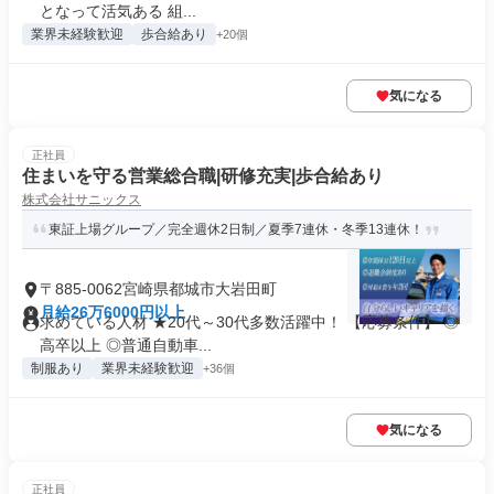
となって活気ある 組...
業界未経験歓迎
歩合給あり
+20個
気になる
正社員
住まいを守る営業総合職|研修充実|歩合給あり
株式会社サニックス
東証上場グループ／完全週休2日制／夏季7連休・冬季13連休！
〒885-0062宮崎県都城市大岩田町
月給26万6000円以上
求めている人材 ★20代～30代多数活躍中！ 【応募条件】 ◎
高卒以上 ◎普通自動車...
制服あり
業界未経験歓迎
+36個
気になる
正社員