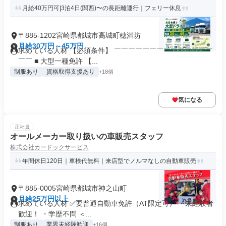
月給40万円可|3泊4日(関西)〜の長距離運行｜フェリー休息
〒885-1202宮崎県都城市高城町穂満坊
月給30万円～45万円
求めている人材 【必須条件】 ￣￣￣￣￣￣￣￣￣￣￣￣￣￣
￣￣ ■ 大型一種免許 【...
制服あり
資格取得支援あり
+18個
気になる
正社員
オールメーカー取り扱いの車販売スタッフ
株式会社カードックサービス
年間休日120日｜車検代無料｜来店型でノルマなしの自動車販売
〒885-0005宮崎県都城市神之山町
月給25万円以上
求めている人材 ✅要普通自動車免許（AT限定可） ・未経験者
歓迎！ ・学歴不問 ＜...
制服あり
業界未経験歓迎
+16個