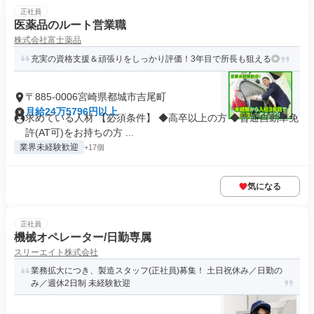
正社員
医薬品のルート営業職
株式会社富士薬品
充実の資格支援＆頑張りをしっかり評価！3年目で所長も狙える◎
〒885-0006宮崎県都城市吉尾町
月給24万5796円以上
求めている人材 【必須条件】 ◆高卒以上の方 ◆普通自動車免
許(AT可)をお持ちの方 ...
業界未経験歓迎
+17個
気になる
正社員
機械オペレーター/日勤専属
スリーエイト株式会社
業務拡大につき、製造スタッフ(正社員)募集！ 土日祝休み／日勤の
み／週休2日制 未経験歓迎