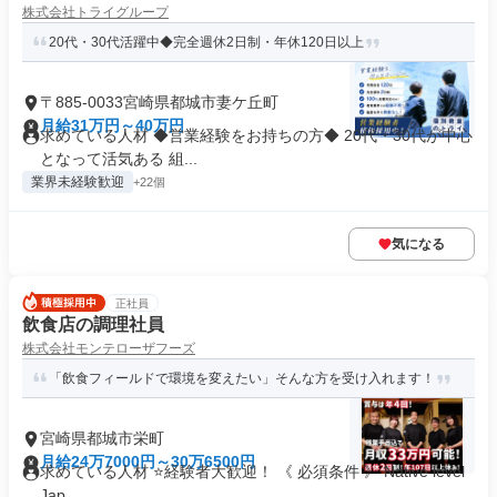
株式会社トライグループ
20代・30代活躍中◆完全週休2日制・年休120日以上
〒885-0033宮崎県都城市妻ケ丘町
月給31万円～40万円
求めている人材 ◆営業経験をお持ちの方◆ 20代・30代が中心
となって活気ある 組...
業界未経験歓迎
+22個
気になる
正社員
飲食店の調理社員
株式会社モンテローザフーズ
「飲食フィールドで環境を変えたい」そんな方を受け入れます！
宮崎県都城市栄町
月給24万7000円～30万6500円
求めている人材 ⭐経験者大歓迎！ 《 必須条件 》 Native level
Jap...