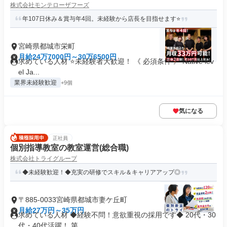
株式会社モンテローザフーズ
年107日休み＆賞与年4回。未経験から店長を目指せます⭐️
宮崎県都城市栄町
月給24万7000円～30万6500円
求めている人材 ⭐未経験者大歓迎！ 《 必須条件 》 Native lev
el Ja...
業界未経験歓迎
+9個
気になる
正社員
個別指導教室の教室運営(総合職)
株式会社トライグループ
◆未経験歓迎！◆充実の研修でスキル＆キャリアアップ◎
〒885-0033宮崎県都城市妻ケ丘町
月給27万円～35万円
求めている人材 ◆経験不問！意欲重視の採用です◆ 20代・30
代・40代活躍！ 第...