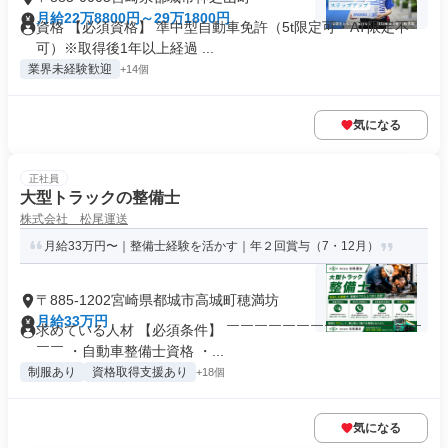
月給22万8800円～29万1800円
資格 【必須資格】 準中型自動車免許（5t限定可・AT限定不
可）※取得後1年以上経過 ...
業界未経験歓迎
+14個
気になる
正社員
大型トラックの整備士
株式会社 松尾運送
月給33万円〜｜整備士経験を活かす｜年２回賞与（7・12月）
〒885-1202宮崎県都城市高城町穂満坊
月給33万円
求めている人材 【必須条件】 ￣￣￣￣￣￣￣￣￣￣￣￣￣￣
￣￣ ・自動車整備士資格 ・...
制服あり
資格取得支援あり
+18個
気になる