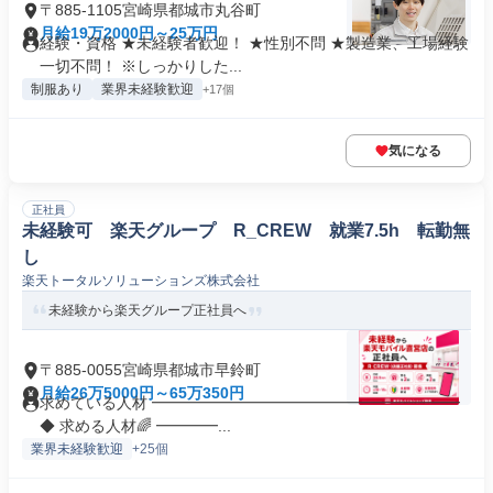
〒885-1105宮崎県都城市丸谷町
月給19万2000円～25万円
経験・資格 ★未経験者歓迎！ ★性別不問 ★製造業、工場経験
一切不問！ ※しっかりした...
制服あり
業界未経験歓迎
+17個
気になる
正社員
未経験可 楽天グループ R_CREW 就業7.5h 転勤無
し
楽天トータルソリューションズ株式会社
未経験から楽天グループ正社員へ
〒885-0055宮崎県都城市早鈴町
月給26万5000円～65万350円
求めている人材 ━━━━━━━━━━━━━━━━━━━━
◆ 求める人材🌈 ━━━━...
業界未経験歓迎
+25個