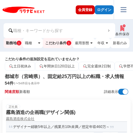
会員登録
ログイン
職種・キーワードから探す
条件保存
勤務地
職種
こだわり条件
雇用形態
年収
新着のみ
1
1
こだわり条件の追加設定を忘れていませんか？
土日祝休み
年間休日120日以上
完全週休2日制
学歴
都城市（宮崎県）、固定給25万円以上の転職・求人情報
54
件
1
〜
54
件目を表示中
関連度順
新着順
詳細表示
正社員
霧島酒造の企画職(デザイン関係)
霧島酒造株式会社
デザイナー経験5年以上／残業月10h未満／想定年収460万～