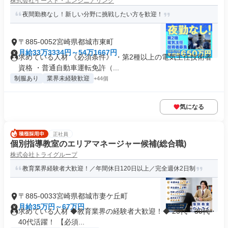
株式会社イースト・エンジニアリング
夜間勤務なし！新しい分野に挑戦したい方を歓迎！
〒885-0052宮崎県都城市東町
月給33万3334円～54万1667円
求めている人材 《必須条件》 ・第2種以上の電気主任技術者
資格 ・普通自動車運転免許（...
制服あり
業界未経験歓迎
+44個
気になる
正社員
個別指導教室のエリアマネージャー候補(総合職)
株式会社トライグループ
教育業界経験者大歓迎！／年間休日120日以上／完全週休2日制
〒885-0033宮崎県都城市妻ケ丘町
月給35万円～67万円
求めている人材 ◆教育業界の経験者大歓迎！◆ 20代・30代・
40代活躍！ 【必須...