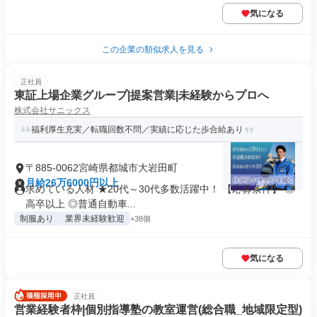
気になる
この企業の類似求人を見る
正社員
東証上場企業グループ|提案営業|未経験からプロへ
株式会社サニックス
福利厚生充実／転職回数不問／実績に応じた歩合給あり
〒885-0062宮崎県都城市大岩田町
月給26万6000円以上
求めている人材 ★20代～30代多数活躍中！ 【応募条件】 ◎
高卒以上 ◎普通自動車...
制服あり
業界未経験歓迎
+38個
気になる
正社員
営業経験者枠|個別指導塾の教室運営(総合職_地域限定型)