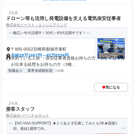
正社員
ドローン等も活用し発電設備を支える電気保安従事者
株式会社イースト・エンジニアリング
幅広い年代活躍中！30代～60代活躍中です！
〒885-0052宮崎県都城市東町
月給29万1667円～45万8334円
求めている人材 ・保安従事者資格お持ちの方、もしくは登録
が出来る経歴をお持ちの方（3種...
制服あり
業界未経験歓迎
+42個
気になる
正社員
接客スタッフ
株式会社パーソナルネット
【NO VISA SUPPORT】★とりあえず応募してみたもOK★面接1
回、最短1週間で内...