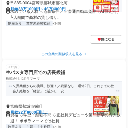
〒885-0004宮崎県都城市都北町
月給38万1000円～46万4000円
求めている人材 ＜応募条件＞ ✅普通自動車免許（AT限定可）
└店舗間で商材の貸し借り...
制服あり
業界未経験歓迎
+34個
気になる
この企業の類似求人を見る
正社員
生パスタ専門店での店長候補
株式会社ポポラマーマ
＼異業種からの挑戦、歓迎！／残業なし・週休2日。これまでの社
会人経験を「経営」に活かし、安...
宮崎県都城市栄町
月給22万6000円以上
資格 ◇学歴・経験不問 ◇正社員デビューや第二新卒の方大歓
迎！ ポポラマーマでは社員...
制服あり
主婦・主夫歓迎
+21個