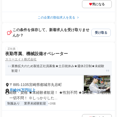
気になる
この企業の類似求人を見る
この条件を保存して、新着求人を受け取りませ
受け取る
んか？
正社員
夜勤専属、機械設備オペレーター
スリーエイト株式会社
業務拡大のため製造正社員募集★土日祝休み★週休2日制★未経験
歓迎！
〒885-1105宮崎県都城市丸谷町
月給26万円以上
経験・資格 ★未経験者歓迎！ ★性別不問 ★製造業、工場経験
一切不問！ ※しっかりした...
制服あり
業界未経験歓迎
+18個