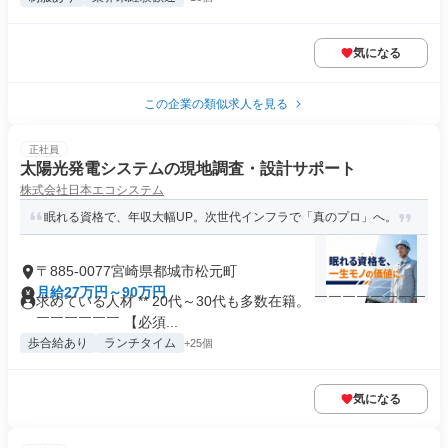
気になる
この企業の類似求人を見る
正社員
太陽光発電システムの現地調査・設計サポート
株式会社日本エコシステム
眠れる資格で、年収大幅UP。次世代インフラで「真のプロ」へ。
〒885-0077宮崎県都城市松元町
月給27万円～90万円
求めている人材 ** 20代～30代も多数在籍。 ￣￣￣￣￣￣￣￣
￣￣￣￣￣￣ 【必須...
歩合給あり
ランチタイム
+25個
気になる