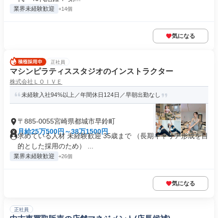
業界未経験歓迎
+14個
気になる
正社員
マシンピラティススタジオのインストラクター
株式会社ＬＯＩＶＥ
未経験入社94%以上／年間休日124日／早朝出勤なし
〒885-0055宮崎県都城市早鈴町
月給25万500円～38万1500円
求めている人材 未経験歓迎 35歳まで （長期キャリア形成を目
的とした採用のため） ...
業界未経験歓迎
+26個
気になる
正社員