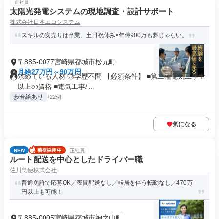
正社員
太陽光発電システムの現地調査・設計サポート
株式会社日本エコシステム
スキルの安売りは卒業。土日祝休み×年俸900万も夢じゃない。
〒885-0077宮崎県都城市松元町
月給27万円～90万円
求めている人材 ◎学歴不問 【必須条件】 ■第二種電気工事士
以上の資格 ■電気工事/...
歩合給あり
+22個
気になる
NEW
正社員
ルート配送を中心としたドライバー職
佐川急便株式会社
普通免許で応募OK／夜間配送なし／転居を伴う転勤なし／470万
円以上も可能！
〒885-0005宮崎県都城市神之山町