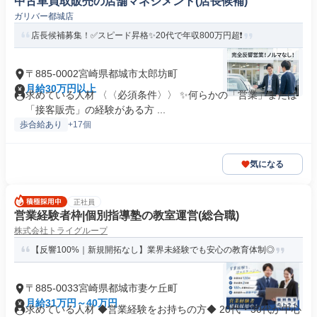
中古車買取販売の店舗マネジメント(店長候補)
ガリバー都城店
店長候補募集！✅️スピード昇格✨20代で年収800万円超❗️
〒885-0002宮崎県都城市太郎坊町
月給30万円以上
求めている人材 〈〈必須条件〉〉 ✨何らかの「営業」または
「接客販売」の経験がある方 ...
歩合給あり
+17個
気になる
正社員
営業経験者枠|個別指導塾の教室運営(総合職)
株式会社トライグループ
【反響100%｜新規開拓なし】業界未経験でも安心の教育体制◎
〒885-0033宮崎県都城市妻ケ丘町
月給31万円～40万円
求めている人材 ◆営業経験をお持ちの方◆ 20代・30代が中心