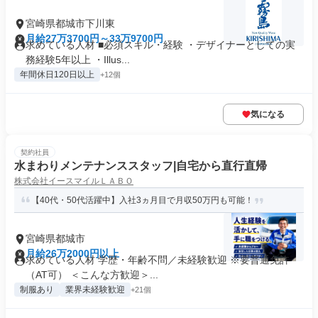
宮崎県都城市下川東
月給27万3700円～33万9700円
求めている人材 ■必須スキル・経験 ・デザイナーとしての実
務経験5年以上 ・Illus...
年間休日120日以上
+12個
気になる
契約社員
水まわりメンテナンススタッフ|自宅から直行直帰
株式会社イースマイルＬＡＢＯ
【40代・50代活躍中】入社3ヵ月目で月収50万円も可能！
宮崎県都城市
月給26万2000円以上
求めている人材 学歴・年齢不問／未経験歓迎 ※要普通免許
（AT可） ＜こんな方歓迎＞...
制服あり
業界未経験歓迎
+21個