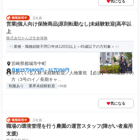
気になる
正社員
営業|個人向け保険商品|原則転勤なし|未経験歓迎|高卒以
上
株式会社かんぽ生命保険
業種・職種経験不問◎年休120日以上＜45歳以下の方対象＞
宮崎県都城市中町
月給25万6800円～31万350円
求めている人材 未経験歓迎／人物重視 【必須】 ◎45歳以下の
方（3号のイ／長期キャ...
制服あり
業界未経験歓迎
+36個
気になる
正社員
職場の環境管理を行う農園の運営スタッフ(障がい者雇用
支援)