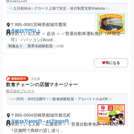
株式会社JSH
土日祝休み✨グロース上場で安定・休日制度充実/mykusa
〒885-0081宮崎県都城市鷹尾
月給25万円以上
求めている人材 ＜ 必須 ＞ ✅普通自動車運転免許（AT限定
可） ✅パソコン(Ｗord...
制服あり
業界未経験歓迎
+23個
気になる
正社員
飲食チェーンの店舗マネージャー
株式会社プレナス
✅20代・30代活躍中！✅飲食経験歓迎・アルバイトのみOK
〒885-0004宮崎県都城市都北町
月給36万4000円～43万8000円
求めている人材 ＜応募条件＞ ✅普通自動車免許（AT限定可）
└店舗間で商材の貸し借り...