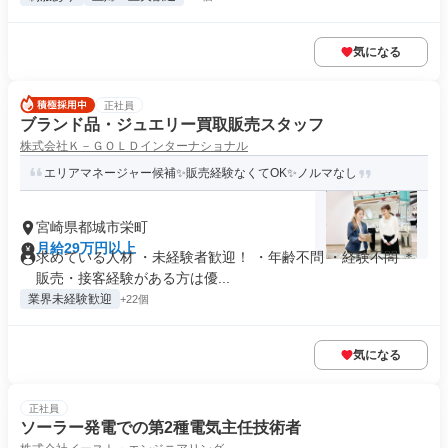
気になる
正社員
ブランド品・ジュエリー買取販売スタッフ
株式会社Ｋ－ＧＯＬＤインターナショナル
エリアマネージャー候補✨販売経験なくてOK✨ノルマなし
宮崎県都城市栄町
月給29万円以上
求めている人材 ・未経験者歓迎！ ・年齢不問 ・経験不問 ＊
販売・接客経験がある方は優...
業界未経験歓迎
+22個
気になる
正社員
ソーラー発電での第2種電気主任技術者