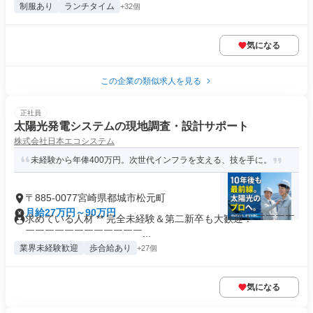
制服あり
ランチタイム
+32個
気になる
この企業の類似求人を見る
正社員
太陽光発電システムの現地調査・設計サポート
株式会社日本エコシステム
未経験から年俸400万円。次世代インフラを支える、技を手に。
〒885-0077宮崎県都城市松元町
月給27万円～90万円
求めている人材 ** 完全未経験＆第二新卒も大歓迎！ ￣￣￣￣
￣￣￣￣￣￣￣￣￣￣￣￣...
業界未経験歓迎
歩合給あり
+27個
気になる