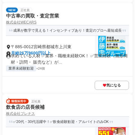
NEW
正社員
中古車の買取・査定営業
株式会社WECARS
成果が数字で見える！インセンティブあり！査定のプロへ最短成長
〒885-0012宮崎県都城市上川東
月給26万9600円以上
求めている人材 ✅業界・職種未経験OK！ ✅営業経験（無形商
材・訪問・ 販売など）が...
業界未経験歓迎
+24個
気になる
正社員
飲食店の店長候補
株式会社プレナス
✅20代・30代活躍中！✅飲食経験歓迎・アルバイトのみOK