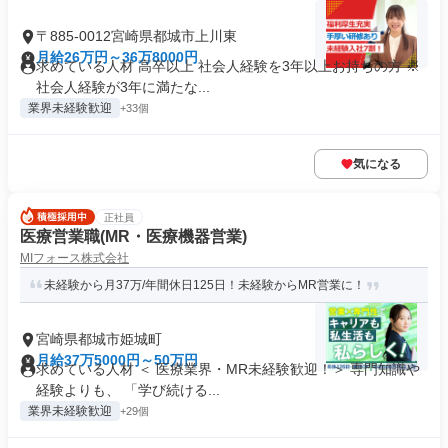
〒885-0012宮崎県都城市上川東
月給26万円～36万8000円
求めている人材 高卒以上 社会人経験を3年以上お持ちの方 ※
社会人経験が3年に満たな...
業界未経験歓迎
+33個
気になる
正社員
医療営業職(MR・医療機器営業)
MIフォース株式会社
未経験から月37万/年間休日125日！未経験からMR営業に！
宮崎県都城市姫城町
月給37万5000円～50万円
求めている人材 ＜ 医療業界・MR未経験歓迎！＞ 専門知識や
経験よりも、 「学び続ける...
業界未経験歓迎
+29個