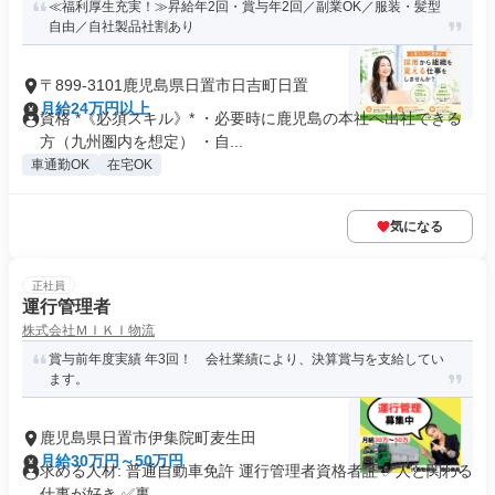
≪福利厚生充実！≫昇給年2回・賞与年2回／副業OK／服装・髪型
自由／自社製品社割あり
〒899-3101鹿児島県日置市日吉町日置
月給24万円以上
資格 *《必須スキル》* ・必要時に鹿児島の本社へ出社できる
方（九州圏内を想定） ・自...
車通勤OK
在宅OK
気になる
正社員
運行管理者
株式会社ＭＩＫＩ物流
賞与前年度実績 年3回！ 会社業績により、決算賞与を支給してい
ます。
鹿児島県日置市伊集院町麦生田
月給30万円～50万円
求める人材: 普通自動車免許 運行管理者資格者証 ✅人と関わる
仕事が好き ✅裏...