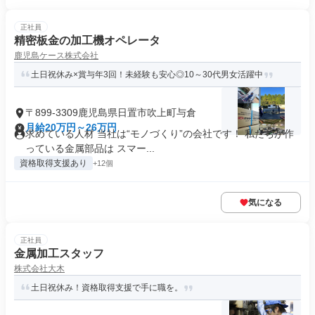
正社員
精密板金の加工機オペレータ
鹿児島ケース株式会社
土日祝休み×賞与年3回！未経験も安心◎10～30代男女活躍中
〒899-3309鹿児島県日置市吹上町与倉
月給20万円～26万円
求めている人材 当社は“モノづくり”の会社です！ 私たちが作
っている金属部品は スマー...
資格取得支援あり
+12個
気になる
正社員
金属加工スタッフ
株式会社大木
土日祝休み！資格取得支援で手に職を。