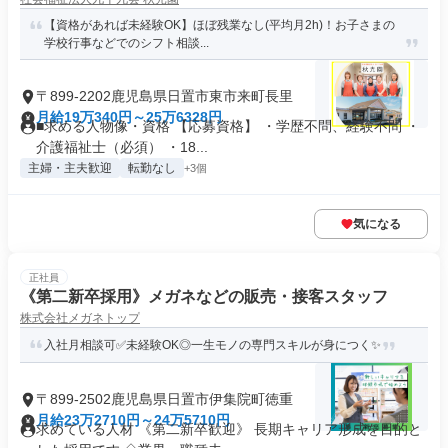
【資格があれば未経験OK】ほぼ残業なし(平均月2h)！お子さまの
学校行事などでのシフト相談...
〒899-2202鹿児島県日置市東市来町長里
月給19万340円～25万6328円
■求める人物像・資格 【応募資格】 ・学歴不問、経験不問 ・
介護福祉士（必須） ・18...
主婦・主夫歓迎
転勤なし
+3個
気になる
正社員
《第二新卒採用》メガネなどの販売・接客スタッフ
株式会社メガネトップ
入社月相談可✅未経験OK◎一生モノの専門スキルが身につく✨
〒899-2502鹿児島県日置市伊集院町徳重
月給23万2710円～24万5710円
求めている人材 《第二新卒歓迎》 長期キャリア形成を目的と