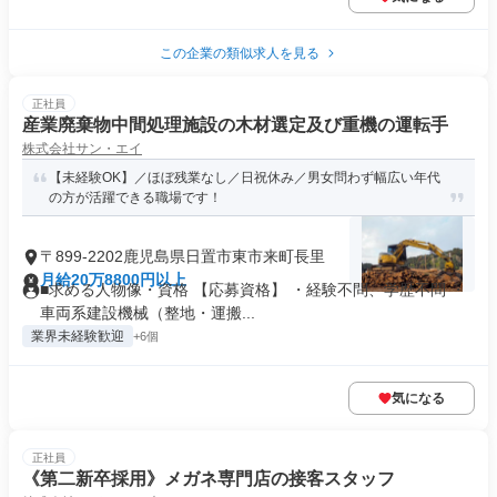
この企業の類似求人を見る
正社員
産業廃棄物中間処理施設の木材選定及び重機の運転手
株式会社サン・エイ
【未経験OK】／ほぼ残業なし／日祝休み／男女問わず幅広い年代
の方が活躍できる職場です！
〒899-2202鹿児島県日置市東市来町長里
月給20万8800円以上
■求める人物像・資格 【応募資格】 ・経験不問、学歴不問 ・
車両系建設機械（整地・運搬...
業界未経験歓迎
+6個
気になる
正社員
《第二新卒採用》メガネ専門店の接客スタッフ