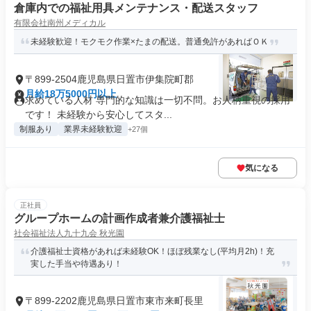
倉庫内での福祉用具メンテナンス・配送スタッフ
有限会社南州メディカル
未経験歓迎！モクモク作業×たまの配送。普通免許があればＯＫ
〒899-2504鹿児島県日置市伊集院町郡
月給18万5000円以上
求めている人材 専門的な知識は一切不問。お人柄重視の採用
です！ 未経験から安心してスタ...
制服あり
業界未経験歓迎
+27個
気になる
正社員
グループホームの計画作成者兼介護福祉士
社会福祉法人九十九会 秋光園
介護福祉士資格があれば未経験OK！ほぼ残業なし(平均月2h)！充
実した手当や待遇あり！
〒899-2202鹿児島県日置市東市来町長里