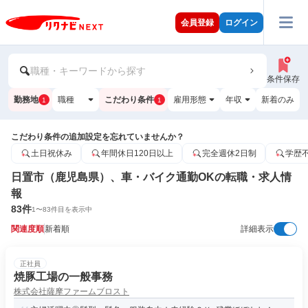
会員登録
ログイン
職種・キーワードから探す
条件保存
勤務地
職種
こだわり条件
雇用形態
年収
新着のみ
1
1
こだわり条件の追加設定を忘れていませんか？
土日祝休み
年間休日120日以上
完全週休2日制
学歴
日置市（鹿児島県）、車・バイク通勤OKの転職・求人情
報
83
件
1
〜
83
件目を表示中
関連度順
新着順
詳細表示
正社員
焼豚工場の一般事務
株式会社薩摩ファームブロスト