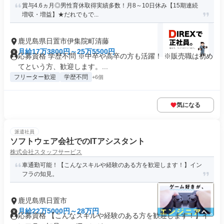
賞与4.6ヵ月◎男性育休取得実績多数！月8～10日休み【15期連続
増収・増益】★だれでもで...
鹿児島県日置市伊集院町清藤
月給17万3800円～25万5500円
応募資格 学歴不問 ※中卒や高卒の方も活躍！ ※販売職は初め
てという方、歓迎します。...
フリーター歓迎
学歴不問
+6個
気になる
派遣社員
ソフトウェア会社でのITアシスタント
株式会社スタッフサービス
車通勤可能！【こんなスキルや経験のある方を歓迎します！】イン
フラの知見。
鹿児島県日置市
月給22万5000円～28万円
応募資格 【こんなスキルや経験のある方を歓迎します！】イ