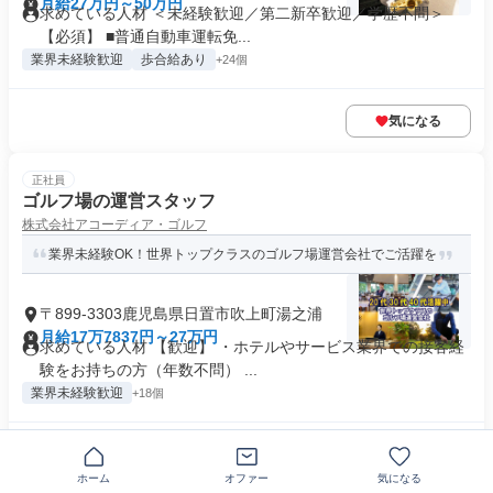
月給27万円～50万円
求めている人材 ＜未経験歓迎／第二新卒歓迎／学歴不問＞
【必須】 ■普通自動車運転免...
業界未経験歓迎
歩合給あり
+24個
気になる
正社員
ゴルフ場の運営スタッフ
株式会社アコーディア・ゴルフ
業界未経験OK！世界トップクラスのゴルフ場運営会社でご活躍を
〒899-3303鹿児島県日置市吹上町湯之浦
月給17万7837円～27万円
求めている人材 【歓迎】 ・ホテルやサービス業界での接客経
験をお持ちの方（年数不問） ...
業界未経験歓迎
+18個
気になる
ホーム
オファー
気になる