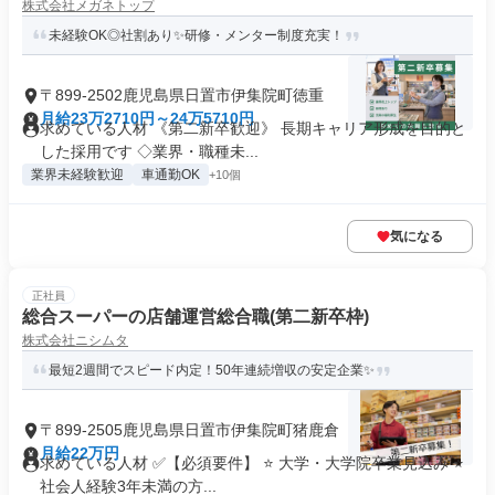
株式会社メガネトップ
未経験OK◎社割あり✨研修・メンター制度充実！
〒899-2502鹿児島県日置市伊集院町徳重
月給23万2710円～24万5710円
求めている人材 《第二新卒歓迎》 長期キャリア形成を目的と
した採用です ◇業界・職種未...
業界未経験歓迎
車通勤OK
+10個
気になる
正社員
総合スーパーの店舗運営総合職(第二新卒枠)
株式会社ニシムタ
最短2週間でスピード内定！50年連続増収の安定企業✨
〒899-2505鹿児島県日置市伊集院町猪鹿倉
月給22万円
求めている人材 ✅【必須要件】 ⭐ 大学・大学院卒業見込み ⭐
社会人経験3年未満の方...