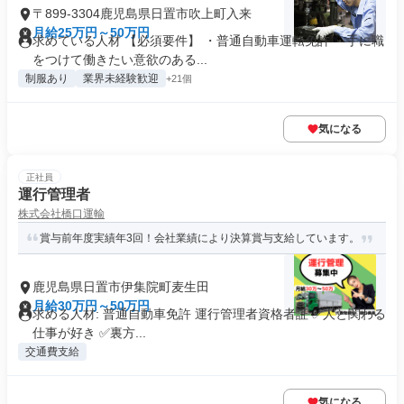
〒899-3304鹿児島県日置市吹上町入来
月給25万円～50万円
求めている人材 【必須要件】 ・普通自動車運転免許 ・手に職
をつけて働きたい意欲のある...
制服あり
業界未経験歓迎
+21個
気になる
正社員
運行管理者
株式会社橋口運輸
賞与前年度実績年3回！会社業績により決算賞与支給しています。
鹿児島県日置市伊集院町麦生田
月給30万円～50万円
求める人材: 普通自動車免許 運行管理者資格者証 ✅人と関わる
仕事が好き ✅裏方...
交通費支給
気になる