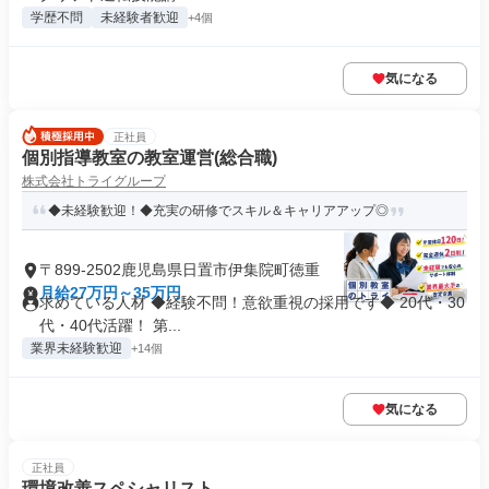
学歴不問
未経験者歓迎
+4個
気になる
正社員
個別指導教室の教室運営(総合職)
株式会社トライグループ
◆未経験歓迎！◆充実の研修でスキル＆キャリアアップ◎
〒899-2502鹿児島県日置市伊集院町徳重
月給27万円～35万円
求めている人材 ◆経験不問！意欲重視の採用です◆ 20代・30
代・40代活躍！ 第...
業界未経験歓迎
+14個
気になる
正社員
環境改善スペシャリスト