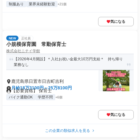
制服あり
業界未経験歓迎
+21個
気になる
NEW
正社員
小規模保育園 常勤保育士
株式会社ニチイ学館
【2026年4月開設】＊入社お祝い金最大10万円支給＊ 持ち帰り
業務なし
鹿児島県日置市日吉町吉利
月給18万3100円～25万8100円
【必要資格】 保育士
バイク通勤OK
学歴不問
+6個
気になる
この企業の類似求人を見る