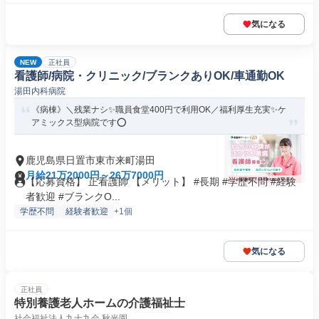
気になる
NEW
正社員
看護師/病院・クリニック/ブランクありOK/車通勤OK
湯田内科病院
《病棟》＼残業ナシ✨職員食堂400円で利用OK／福利厚生充実✨ケ
アミックス型病院です⭕
鹿児島県日置市東市来町湯田
月給21万2000円～26万7000円
【応募資格】 正看護師 【メリット】 #長期 #学歴不問 #経験
者歓迎 #ブランクO...
学歴不問
経験者歓迎
+1個
気になる
正社員
特別養護老人ホームの介護福祉士
社会福祉法人九十九会 秋光園