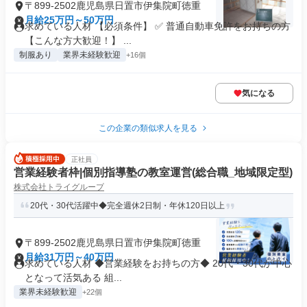
〒899-2502鹿児島県日置市伊集院町徳重
月給25万円～50万円
求めている人材 【必須条件】 ✅ 普通自動車免許をお持ちの方
【こんな方大歓迎！】 ...
制服あり
業界未経験歓迎
+16個
気になる
この企業の類似求人を見る
正社員
営業経験者枠|個別指導塾の教室運営(総合職_地域限定型)
株式会社トライグループ
20代・30代活躍中◆完全週休2日制・年休120日以上
〒899-2502鹿児島県日置市伊集院町徳重
月給31万円～40万円
求めている人材 ◆営業経験をお持ちの方◆ 20代・30代が中心
となって活気ある 組...
業界未経験歓迎
+22個