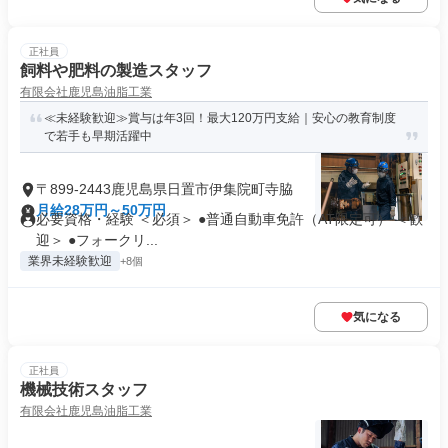
正社員
飼料や肥料の製造スタッフ
有限会社鹿児島油脂工業
≪未経験歓迎≫賞与は年3回！最大120万円支給｜安心の教育制度
で若手も早期活躍中
〒899-2443鹿児島県日置市伊集院町寺脇
月給28万円～50万円
必要資格・経験 ＜必須＞ ●普通自動車免許（AT限定可） ＜歓
迎＞ ●フォークリ...
業界未経験歓迎
+8個
気になる
正社員
機械技術スタッフ
有限会社鹿児島油脂工業