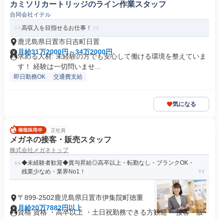
カミソリカートリッジのライン作業スタッフ
合同会社イテル
高収入を目指せるお仕事！
鹿児島県日置市日吉町日置
月給31万2000円～34万2000円
求める人材: 未経験の方でも安心して働ける環境を整えていま
す！ 経験は一切問いませ...
即日勤務OK
交通費支給
気になる
正社員
メガネの接客・販売スタッフ
株式会社メガネトップ
◆未経験者歓迎◆賞与昇給◎高卒以上・転勤なし・ブランクOK・
残業少なめ・業界No1！
〒899-2502鹿児島県日置市伊集院町徳重
月給20万7882円以上
資格 資格 ・高卒以上 ・土日祝勤務できる方歓迎 ・接客・販