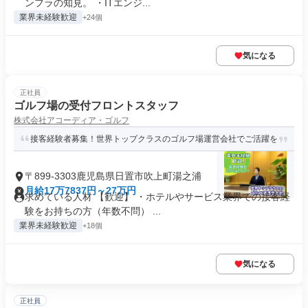
ンフラの知見。 ・ITエンジ...
業界未経験歓迎
+24個
気になる
正社員
ゴルフ場の受付フロントスタッフ
株式会社アコーディア・ゴルフ
接客経験者募集！世界トップクラスのゴルフ場運営会社でご活躍を
〒899-3303鹿児島県日置市吹上町湯之浦
月給17万7837円～27万円
求めている人材 【歓迎】 ・ホテルやサービス業界での接客経
験をお持ちの方（年数不問） ...
業界未経験歓迎
+18個
気になる
正社員