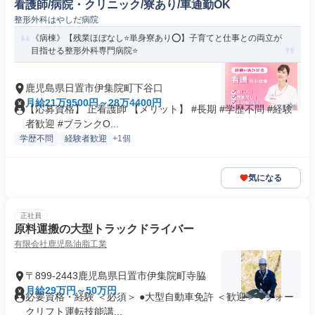
看護師/病院・クリニック/寮あり/車通勤OK
整形外科はやしだ病院
《病棟》【残業ほぼなし⭐単身寮あり⭕】子育てと仕事との両立が
目指せる整形外科専門病院⭐
鹿児島県日置市伊集院町下谷口
月給21万9500円～28万4400円
【応募資格】 正看護師 【メリット】 #長期 #学歴不問 #経験
者歓迎 #ブランクO...
学歴不問
経験者歓迎
+1個
気になる
正社員
原料運搬の大型トラックドライバー
有限会社鹿児島油脂工業
〒899-2443鹿児島県日置市伊集院町寺脇
月給29万円～50万円
必要資格・経験 ＜必須＞ ●大型自動車免許 ＜歓迎＞ ●フォー
クリフト運転技能講...