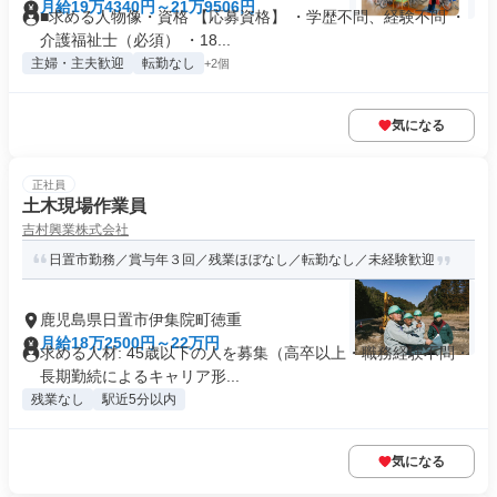
月給19万4340円～21万9506円
■求める人物像・資格 【応募資格】 ・学歴不問、経験不問 ・
介護福祉士（必須） ・18...
主婦・主夫歓迎
転勤なし
+2個
気になる
正社員
土木現場作業員
吉村興業株式会社
日置市勤務／賞与年３回／残業ほぼなし／転勤なし／未経験歓迎
鹿児島県日置市伊集院町徳重
月給18万2500円～22万円
求める人材: 45歳以下の人を募集（高卒以上・職務経験不問・
長期勤続によるキャリア形...
残業なし
駅近5分以内
気になる