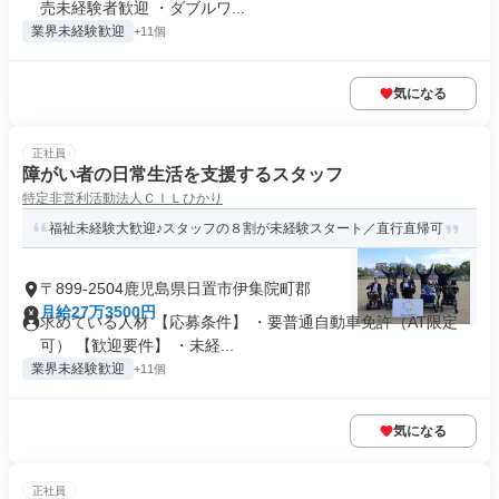
売未経験者歓迎 ・ダブルワ...
業界未経験歓迎
+11個
気になる
正社員
障がい者の日常生活を支援するスタッフ
特定非営利活動法人ＣＩＬひかり
福祉未経験大歓迎♪スタッフの８割が未経験スタート／直行直帰可
〒899-2504鹿児島県日置市伊集院町郡
月給27万3500円
求めている人材 【応募条件】 ・要普通自動車免許（AT限定
可） 【歓迎要件】 ・未経...
業界未経験歓迎
+11個
気になる
正社員