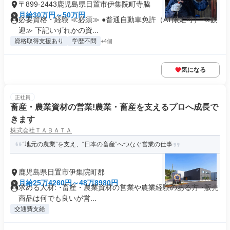
〒899-2443鹿児島県日置市伊集院町寺脇
月給30万円～50万円
必要資格・経験 ≪必須≫ ●普通自動車免許（AT限定可） ≪歓
迎≫ 下記いずれかの資...
資格取得支援あり
学歴不問
+4個
気になる
正社員
畜産・農業資材の営業!農業・畜産を支えるプロへ成長で
きます
株式会社ＴＡＢＡＴＡ
“地元の農業”を支え、“日本の畜産”へつなぐ営業の仕事
鹿児島県日置市伊集院町郡
月給25万4260円～48万8980円
求める人材: ･畜産・農業資材の営業や農業経験のある方 ･販売
商品は何でも良いが営...
交通費支給