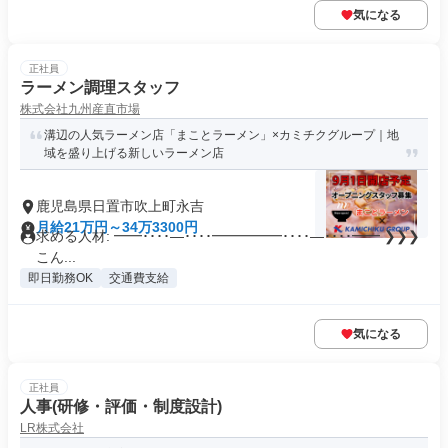
気になる
正社員
ラーメン調理スタッフ
株式会社九州産直市場
溝辺の人気ラーメン店「まことラーメン」×カミチクグループ｜地
域を盛り上げる新しいラーメン店
鹿児島県日置市吹上町永吉
月給21万円～34万3300円
求める人材: ━━････―････━━━━━････―････━━ ❯❯❯
こん...
即日勤務OK
交通費支給
気になる
正社員
人事(研修・評価・制度設計)
LR株式会社