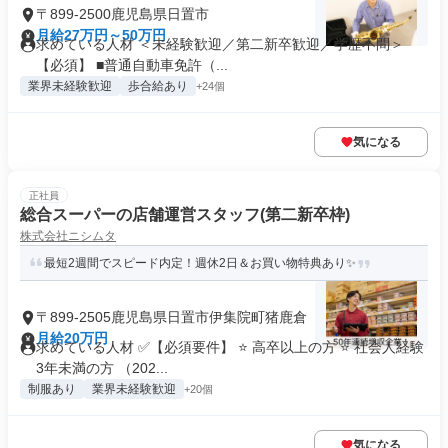
〒899-2500鹿児島県日置市
月給27万円～50万円
求めている人材 ＜未経験歓迎／第二新卒歓迎／学歴不問＞
【必須】 ■普通自動車免許（...
業界未経験歓迎
歩合給あり
+24個
気になる
正社員
総合スーパーの店舗運営スタッフ(第二新卒枠)
株式会社ニシムタ
最短2週間でスピード内定！週休2日＆お買い物特典あり✨
〒899-2505鹿児島県日置市伊集院町猪鹿倉
月給20万円
求めている人材 ✅【必須要件】 ⭐ 高卒以上の方 ⭐ 社会人経験
3年未満の方 （202...
制服あり
業界未経験歓迎
+20個
気になる