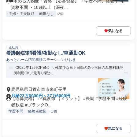
■求める人物像・資格 【応募資格】 ・学歴不問、経験不問、
資格不問 ・18歳以上（深夜...
主婦・主夫歓迎
転勤なし
+2個
気になる
正社員
看護師/訪問看護/夜勤なし/車通勤OK
あっとホーム訪問看護ステーションひおき
《2025年12月OPEN》＼残業少なめ✨日勤のみ✨祝日のみ無料託児
所利用OK／最寄り駅か...
鹿児島県日置市東市来町長里
月給23万6000円～27万6000円
【応募資格】 正看護師 【メリット】 #長期 #学歴不問 #経験
者歓迎 #ブランクO...
学歴不問
経験者歓迎
+1個
気になる