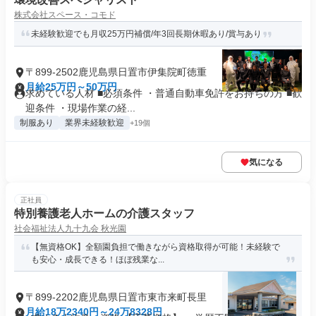
株式会社スペース・コモド
未経験歓迎でも月収25万円補償/年3回長期休暇あり/賞与あり
〒899-2502鹿児島県日置市伊集院町徳重
月給25万円～50万円
求めている人材 ■必須条件 ・普通自動車免許をお持ちの方 ■歓
迎条件 ・現場作業の経...
制服あり
業界未経験歓迎
+19個
気になる
正社員
特別養護老人ホームの介護スタッフ
社会福祉法人九十九会 秋光園
【無資格OK】全額園負担で働きながら資格取得が可能！未経験で
も安心・成長できる！ほぼ残業な...
〒899-2202鹿児島県日置市東市来町長里
月給18万2340円～24万8328円