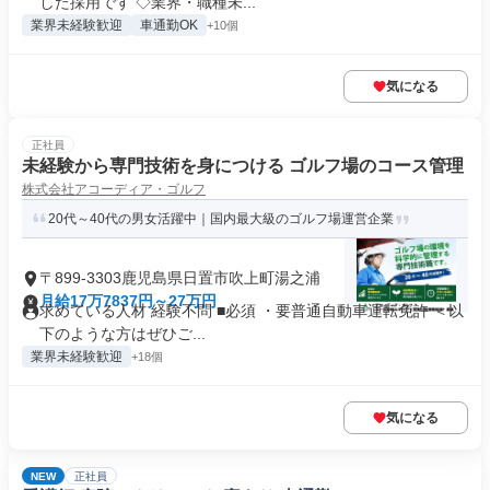
した採用です ◇業界・職種未...
業界未経験歓迎
車通勤OK
+10個
気になる
正社員
未経験から専門技術を身につける ゴルフ場のコース管理
株式会社アコーディア・ゴルフ
20代～40代の男女活躍中｜国内最大級のゴルフ場運営企業
〒899-3303鹿児島県日置市吹上町湯之浦
月給17万7837円～27万円
求めている人材 経験不問 ■必須 ・要普通自動車運転免許 ＜以
下のような方はぜひご...
業界未経験歓迎
+18個
気になる
NEW
正社員