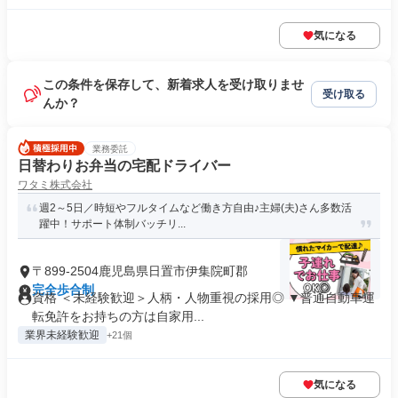
気になる
この条件を保存して、新着求人を受け取りませ
受け取る
んか？
業務委託
日替わりお弁当の宅配ドライバー
ワタミ株式会社
週2～5日／時短やフルタイムなど働き方自由♪主婦(夫)さん多数活
躍中！サポート体制バッチリ...
〒899-2504鹿児島県日置市伊集院町郡
完全歩合制
資格 ＜未経験歓迎＞人柄・人物重視の採用◎ ▼普通自動車運
転免許をお持ちの方は自家用...
業界未経験歓迎
+21個
気になる