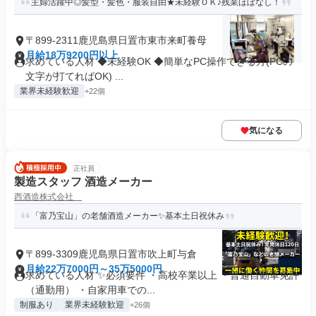
主婦活躍中◎髪型・髪色・服装自由★未経験ＯＫ♪残業ほぼなし！
〒899-2311鹿児島県日置市東市来町養母
月給18万9200円以上
求めている人材 ◆未経験OK ◆簡単なPC操作できる方(PCの
文字が打てればOK) ...
業界未経験歓迎
+22個
気になる
正社員
製造スタッフ 酒造メーカー
西酒造株式会社
「富乃宝山」の老舗酒造メーカー✨基本土日祝休み
〒899-3309鹿児島県日置市吹上町与倉
月給22万7000円～35万5000円
求めている人材 ✨必須要件 ・高校卒業以上 ・普通自動車免許
（通勤用） ・自家用車での...
制服あり
業界未経験歓迎
+26個