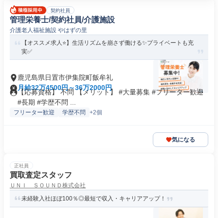
契約社員
管理栄養士/契約社員/介護施設
介護老人福祉施設 やはずの里
【オススメ求人⭐️】生活リズムを崩さず働ける✨プライベートも充
実✅️
鹿児島県日置市伊集院町飯牟礼
月給32万4500円～36万2000円
【応募資格】 不問 【メリット】 #大量募集 #フリーター歓迎
#長期 #学歴不問 ...
フリーター歓迎
学歴不問
+2個
気になる
正社員
買取査定スタッフ
ＵＮＩ ＳＯＵＮＤ株式会社
未経験入社ほぼ100％◎最短で収入・キャリアアップ！