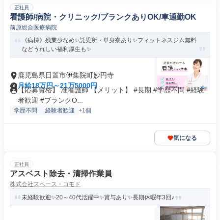
正社員
看護師/病院・クリニック/ブランクありOK/車通勤OK
前原総合医療病院
《病棟》残業少なめ✨託児所・単身寮あり✨フィットネスジム無料
などうれしい福利厚生も✨
鹿児島県日置市伊集院町妙円寺
月給18万円～21万5000円
【応募資格】 准看護師 【メリット】 #長期 #学歴不問 #経験
者歓迎 #ブランクO...
学歴不問
経験者歓迎
+1個
気になる
正社員
アスベスト除去・清掃作業員
株式会社スペース・コモド
未経験歓迎✨20～40代活躍中✨賞与あり✨長期休暇年3回♪