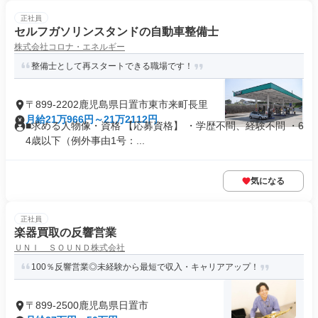
正社員
セルフガソリンスタンドの自動車整備士
株式会社コロナ・エネルギー
整備士として再スタートできる職場です！
〒899-2202鹿児島県日置市東市来町長里
月給21万966円～21万2112円
■求める人物像・資格 【応募資格】 ・学歴不問、経験不問 ・6
4歳以下（例外事由1号：...
気になる
正社員
楽器買取の反響営業
ＵＮＩ ＳＯＵＮＤ株式会社
100％反響営業◎未経験から最短で収入・キャリアアップ！
〒899-2500鹿児島県日置市