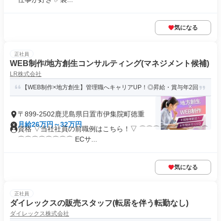
気になる
正社員
WEB制作/地方創生コンサルティング(マネジメント候補)
LR株式会社
【WEB制作×地方創生】管理職へキャリアUP！◎昇給・賞与年2回
〒899-2502鹿児島県日置市伊集院町徳重
月給26万円～32万円
資格 ▽当社社員の前職例はこちら！▽ ⌒⌒⌒⌒⌒⌒⌒⌒⌒⌒
⌒⌒⌒⌒⌒⌒⌒⌒ ECサ...
気になる
正社員
ダイレックスの販売スタッフ(転居を伴う転勤なし)
ダイレックス株式会社