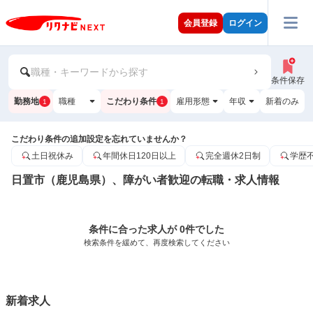
会員登録
ログイン
職種・キーワードから探す
条件保存
勤務地
職種
こだわり条件
雇用形態
年収
新着のみ
1
1
こだわり条件の追加設定を忘れていませんか？
土日祝休み
年間休日120日以上
完全週休2日制
学歴
日置市（鹿児島県）、障がい者歓迎の転職・求人情報
条件に合った求人が 0件でした
検索条件を緩めて、再度検索してください
新着求人