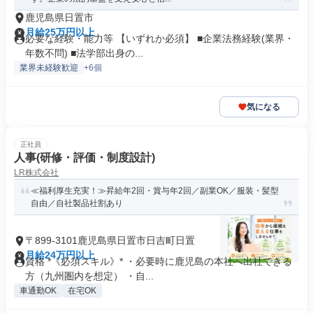
鹿児島県日置市
月給25万円以上
必要な経験・能力等 【いずれか必須】 ■企業法務経験(業界・
年数不問) ■法学部出身の...
業界未経験歓迎
+6個
気になる
正社員
人事(研修・評価・制度設計)
LR株式会社
≪福利厚生充実！≫昇給年2回・賞与年2回／副業OK／服装・髪型
自由／自社製品社割あり
〒899-3101鹿児島県日置市日吉町日置
月給24万円以上
資格 *《必須スキル》* ・必要時に鹿児島の本社へ出社できる
方（九州圏内を想定） ・自...
車通勤OK
在宅OK