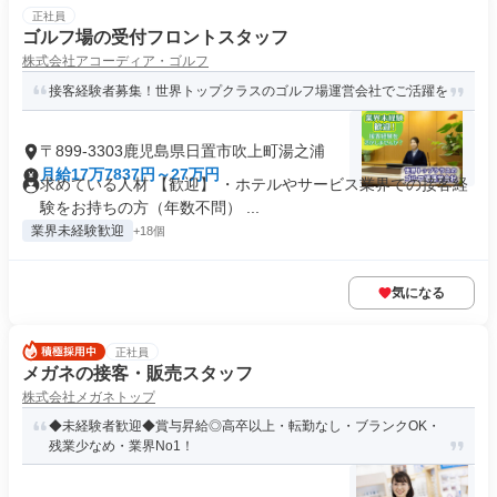
正社員
ゴルフ場の受付フロントスタッフ
株式会社アコーディア・ゴルフ
接客経験者募集！世界トップクラスのゴルフ場運営会社でご活躍を
〒899-3303鹿児島県日置市吹上町湯之浦
月給17万7837円～27万円
求めている人材 【歓迎】 ・ホテルやサービス業界での接客経
験をお持ちの方（年数不問） ...
業界未経験歓迎
+18個
気になる
正社員
メガネの接客・販売スタッフ
株式会社メガネトップ
◆未経験者歓迎◆賞与昇給◎高卒以上・転勤なし・ブランクOK・
残業少なめ・業界No1！