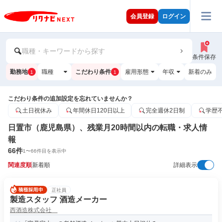
会員登録
ログイン
職種・キーワードから探す
条件保存
勤務地
職種
こだわり条件
雇用形態
年収
新着のみ
1
1
こだわり条件の追加設定を忘れていませんか？
土日祝休み
年間休日120日以上
完全週休2日制
学歴
日置市（鹿児島県）、残業月20時間以内の転職・求人情
報
66
件
1
〜
66
件目を表示中
関連度順
新着順
詳細表示
正社員
製造スタッフ 酒造メーカー
西酒造株式会社