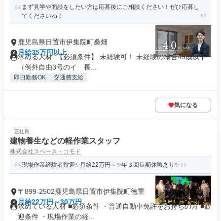
まず見学や面談をしたい方は応募後にご相談ください！ぜひ応募し
てくださいね！
鹿児島県日置市伊集院町桑畑
月給35万円以上
求める人材: 【必須条件】 未経験可！ 未経験の場合45歳以下
（例外自由3号のイ 長...
即日勤務OK
交通費支給
気になる
正社員
建物養生などの軽作業スタッフ
株式会社スペース・コモド
現場作業経験者歓迎✨月給22万円～✨年３回長期休暇あり✨
〒899-2502鹿児島県日置市伊集院町徳重
月給22万円～30万円
求めている人材 ■必須条件 ・普通自動車免許をお持ちの方 ■歓
迎条件 ・現場作業の経...