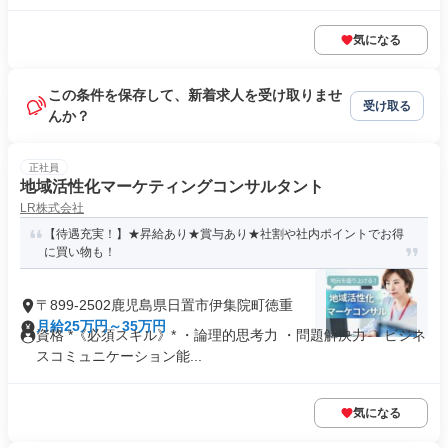
気になる
この条件を保存して、新着求人を受け取りませ
受け取る
んか？
正社員
地域活性化マーケティングコンサルタント
LR株式会社
【待遇充実！】★昇給あり★賞与あり★社割や社内ポイントでお得
に買い物も！
〒899-2502鹿児島県日置市伊集院町徳重
月給25万円～35万円
資格 *《必須スキル》* ・論理的思考力 ・問題解決力 ・ビジネ
スコミュニケーション能...
気になる