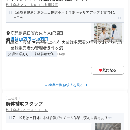
株式会社マツモトキヨシ九州販売
【経験者優遇】週休三日制選択可！早期キャリアアップ！賞与4.5
ヶ月分！
鹿児島県日置市東市来町湯田
月給18万円～30万円
経験・資格 ★高卒以上の方 ★登録販売者の資格をお持ちの方
登録販売者の管理者要件を満...
介護休暇あり
未経験者歓迎
+14個
気になる
この企業の類似求人を見る
正社員
解体補助スタッフ
株式会社スペース・コモド
7～10月は土日休✨未経験歓迎✨チーム作業で安心✨賞与あり