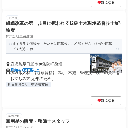
気になる
正社員
組織改革の第一歩目に携われる!2級土木現場監督技士/経
験者
株式会社重留建設
まず見学や面談をしたい方は応募後にご相談ください！ぜひ応募し
てくださいね！
鹿児島県日置市伊集院町桑畑
月給40万円以上
求める人材: 【必須資格】 2級土木施工管理技士以上の資格を
お持ちの方 定年のため、...
即日勤務OK
交通費支給
気になる
契約社員
車用品の販売・整備士スタッフ
株式会社ニシムタ