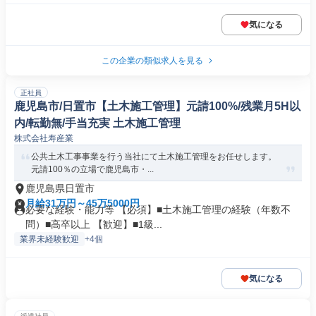
気になる
この企業の類似求人を見る
正社員
鹿児島市/日置市【土木施工管理】元請100%/残業月5H以
内/転勤無/手当充実 土木施工管理
株式会社寿産業
公共土木工事事業を行う当社にて土木施工管理をお任せします。
元請100％の立場で鹿児島市・...
鹿児島県日置市
月給31万円～45万5000円
必要な経験・能力等 【必須】■土木施工管理の経験（年数不
問）■高卒以上 【歓迎】■1級...
業界未経験歓迎
+4個
気になる