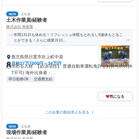
NEW
正社員
土木作業員/経験者
株式会社 寿産業
年間131日も休める！リフレッシュ休暇もとれるし9連休もとるこ
とができる！さらに残業月10...
鹿児島県日置市吹上町中原
月給27万7000円～34万円
求める人材: 【必須項目】 普通自動車運転免許をお持ちの方(A
T不可) 海外出身者：...
即日勤務OK
交通費支給
気になる
この企業の類似求人を見る
NEW
正社員
現場作業員/経験者