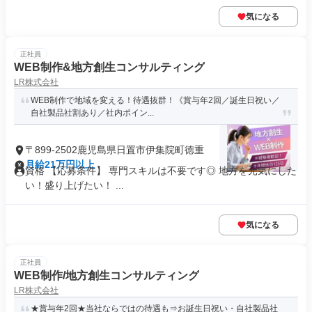
気になる
正社員
WEB制作&地方創生コンサルティング
LR株式会社
WEB制作で地域を変える！待遇抜群！《賞与年2回／誕生日祝い／
自社製品社割あり／社内ポイン...
〒899-2502鹿児島県日置市伊集院町徳重
月給21万円以上
資格 【応募条件】 専門スキルは不要です◎ 地方を元気にした
い！盛り上げたい！ ...
気になる
正社員
WEB制作/地方創生コンサルティング
LR株式会社
★賞与年2回★当社ならではの待遇も⇒お誕生日祝い・自社製品社