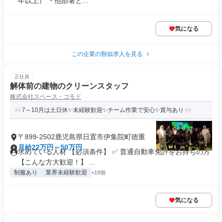
年以上） ・他部署と...
気になる
この企業の類似求人を見る
正社員
解体前の建物のクリーンスタッフ
株式会社スペース・コモド
7～10月は土日休✨未経験歓迎✨チーム作業で安心✨賞与あり
〒899-2502鹿児島県日置市伊集院町徳重
月給22万円～50万円
求めている人材 【必須条件】 ✅ 普通自動車免許をお持ちの方
【こんな方大歓迎！】 ...
制服あり
業界未経験歓迎
+18個
気になる