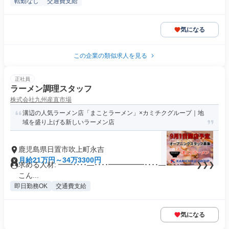
転勤なし
交通費支給
気になる
この企業の類似求人を見る
正社員
ラーメン調理スタッフ
株式会社九州産直市場
溝辺の人気ラーメン店「まことラーメン」×カミチクグループ｜地
域を盛り上げる新しいラーメン店
鹿児島県日置市吹上町永吉
月給21万円～34万3300円
求める人材: ━━････―････━━━━━････―････━━ ❯❯❯
こん...
即日勤務OK
交通費支給
気になる