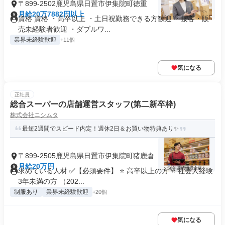
〒899-2502鹿児島県日置市伊集院町徳重
月給20万7882円以上
資格 資格 ・高卒以上 ・土日祝勤務できる方歓迎 ・接客・販
売未経験者歓迎 ・ダブルワ...
業界未経験歓迎
+11個
気になる
正社員
総合スーパーの店舗運営スタッフ(第二新卒枠)
株式会社ニシムタ
最短2週間でスピード内定！週休2日＆お買い物特典あり✨
〒899-2505鹿児島県日置市伊集院町猪鹿倉
月給20万円
求めている人材 ✅【必須要件】 ⭐ 高卒以上の方 ⭐ 社会人経験
3年未満の方 （202...
制服あり
業界未経験歓迎
+20個
気になる