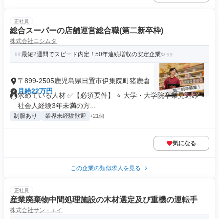
正社員
総合スーパーの店舗運営総合職(第二新卒枠)
株式会社ニシムタ
最短2週間でスピード内定！50年連続増収の安定企業✨
〒899-2505鹿児島県日置市伊集院町猪鹿倉
月給22万円
求めている人材 ✅【必須要件】 ⭐ 大学・大学院卒業見込み ⭐
社会人経験3年未満の方...
制服あり
業界未経験歓迎
+21個
気になる
この企業の類似求人を見る
正社員
産業廃棄物中間処理施設の木材選定及び重機の運転手
株式会社サン・エイ