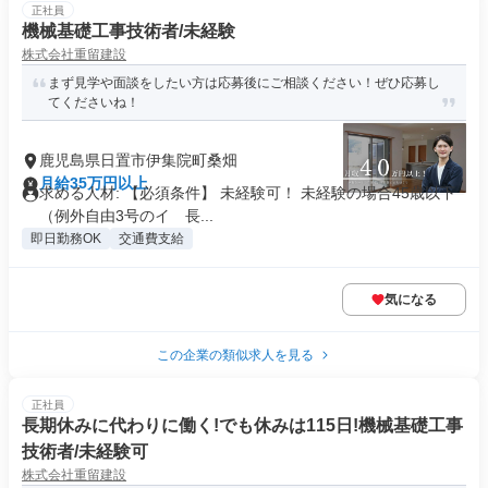
正社員
機械基礎工事技術者/未経験
株式会社重留建設
まず見学や面談をしたい方は応募後にご相談ください！ぜひ応募し
てくださいね！
鹿児島県日置市伊集院町桑畑
月給35万円以上
求める人材: 【必須条件】 未経験可！ 未経験の場合45歳以下
（例外自由3号のイ 長...
即日勤務OK
交通費支給
気になる
この企業の類似求人を見る
正社員
長期休みに代わりに働く!でも休みは115日!機械基礎工事
技術者/未経験可
株式会社重留建設