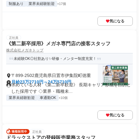
制服あり
業界未経験歓迎
+17個
気になる
正社員
《第二新卒採用》メガネ専門店の接客スタッフ
株式会社メガネトップ
未経験OK◎社割あり✨研修・メンター制度充実！
〒899-2502鹿児島県日置市伊集院町徳重
月給23万2710円～24万5710円
求めている人材 《第二新卒歓迎》 長期キャリア形成を目的と
した採用です ◇業界・職種未...
業界未経験歓迎
車通勤OK
+10個
気になる
正社員
ドラックストアの登録販売業務スタッフ