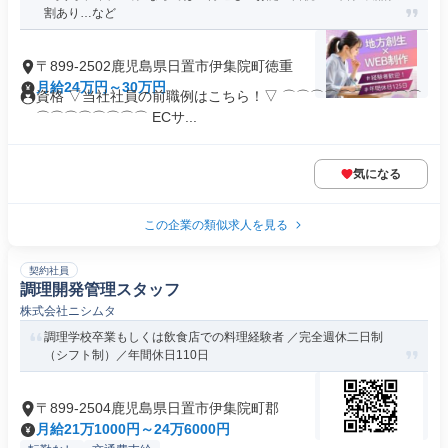
割あり…など
〒899-2502鹿児島県日置市伊集院町徳重
月給24万円～30万円
資格 ▽当社社員の前職例はこちら！▽ ⌒⌒⌒⌒⌒⌒⌒⌒⌒⌒
⌒⌒⌒⌒⌒⌒⌒⌒ ECサ...
気になる
この企業の類似求人を見る
契約社員
調理開発管理スタッフ
株式会社ニシムタ
調理学校卒業もしくは飲食店での料理経験者 ／完全週休二日制
（シフト制）／年間休日110日
〒899-2504鹿児島県日置市伊集院町郡
月給21万1000円～24万6000円