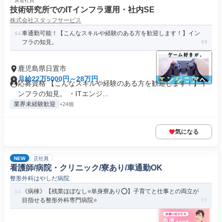
派遣社員
技術研究所でのITインフラ運用・社内SE
株式会社スタッフサービス
車通勤可能！【こんなスキルや経験のある方を歓迎します！】イン
フラの知見。
鹿児島県日置市
月給22万5000円～28万円
応募資格 【こんなスキルや経験のある方を歓迎します！】イ
ンフラの知見。 ・ITエンジ...
業界未経験歓迎
+24個
気になる
NEW
正社員
看護師/病院・クリニック/寮あり/車通勤OK
整形外科はやしだ病院
《病棟》【残業ほぼなし⭐単身寮あり⭕】子育てと仕事との両立が
目指せる整形外科専門病院⭐