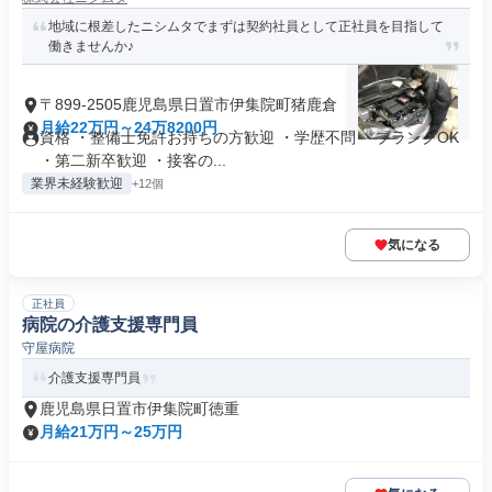
地域に根差したニシムタでまずは契約社員として正社員を目指して
働きませんか♪
〒899-2505鹿児島県日置市伊集院町猪鹿倉
月給22万円～24万8200円
資格 ・整備士免許お持ちの方歓迎 ・学歴不問 ・ブランクOK
・第二新卒歓迎 ・接客の...
業界未経験歓迎
+12個
気になる
正社員
病院の介護支援専門員
守屋病院
介護支援専門員
鹿児島県日置市伊集院町徳重
月給21万円～25万円