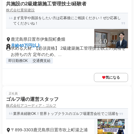
共施設の2級建築施工管理技士/経験者
株式会社重留建設
まず見学や面談をしたい方は応募後にご相談ください！ぜひ応募し
てくださいね！
鹿児島県日置市伊集院町桑畑
月給40万円以上
求める人材: 【必須資格】 2級建築施工管理技士以上の資格を
お持ちの方 定年のため、...
即日勤務OK
交通費支給
気になる
正社員
ゴルフ場の運営スタッフ
株式会社アコーディア・ゴルフ
業界未経験OK！世界トップクラスのゴルフ場運営会社でご活躍を
〒899-3303鹿児島県日置市吹上町湯之浦