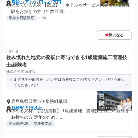
月給17万7837円～27万円
求めている人材 【歓迎】 ・ホテルやサービス業界での接客経
験をお持ちの方（年数不問） ...
業界未経験歓迎
+18個
気になる
正社員
住み慣れた地元の発展に寄与できる1級建築施工管理技
士/経験者
株式会社重留建設
まず見学や面談をしたい方は応募後にご相談ください！ぜひ応募し
てくださいね！
鹿児島県日置市伊集院町桑畑
月給50万円以上
求める人材: 【必須資格】 1級建築施工管理技士以上の資格を
お持ちの方 定年のため、...
即日勤務OK
交通費支給