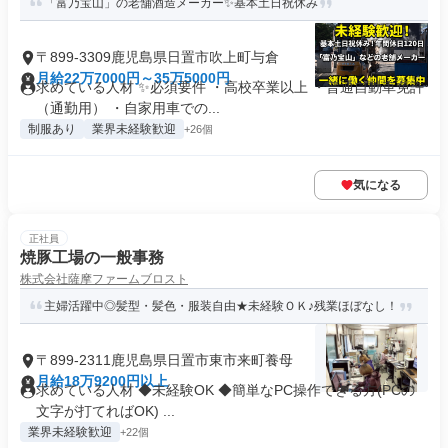
「富乃宝山」の老舗酒造メーカー✨基本土日祝休み
〒899-3309鹿児島県日置市吹上町与倉
月給22万7000円～35万5000円
求めている人材 ✨必須要件 ・高校卒業以上 ・普通自動車免許
（通勤用） ・自家用車での...
制服あり
業界未経験歓迎
+26個
気になる
正社員
焼豚工場の一般事務
株式会社薩摩ファームブロスト
主婦活躍中◎髪型・髪色・服装自由★未経験ＯＫ♪残業ほぼなし！
〒899-2311鹿児島県日置市東市来町養母
月給18万9200円以上
求めている人材 ◆未経験OK ◆簡単なPC操作できる方(PCの
文字が打てればOK) ...
業界未経験歓迎
+22個