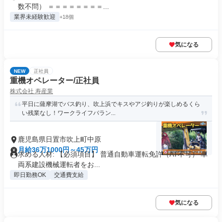
数不問） ＝＝＝＝＝＝＝＝...
業界未経験歓迎
+18個
気になる
NEW
正社員
重機オペレーター/正社員
株式会社 寿産業
平日に薩摩湖でバス釣り、吹上浜でキスやアジ釣りが楽しめるくら
い残業なし！ワークライフバラン...
鹿児島県日置市吹上町中原
月給36万1000円～45万円
求める人材: 【必須項目】 普通自動車運転免許（AT不可） 車
両系建設機械運転者をお...
即日勤務OK
交通費支給
気になる