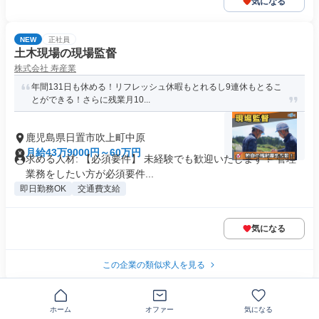
気になる
NEW
正社員
土木現場の現場監督
株式会社 寿産業
年間131日も休める！リフレッシュ休暇もとれるし9連休もとるこ
とができる！さらに残業月10...
鹿児島県日置市吹上町中原
月給43万9000円～60万円
求める人材: 【必須要件】 未経験でも歓迎いたします！ 管理
業務をしたい方が必須要件...
即日勤務OK
交通費支給
気になる
この企業の類似求人を見る
契約社員
ソフトバンク・携帯販売の受付事務
ホーム
オファー
気になる