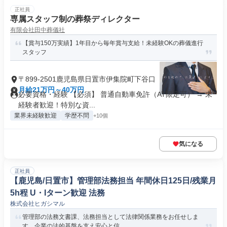
正社員
専属スタッフ制の葬祭ディレクター
有限会社田中葬儀社
【賞与150万実績】1年目から毎年賞与支給！未経験OKの葬儀進行
スタッフ
〒899-2501鹿児島県日置市伊集院町下谷口
月給21万円～40万円
必要資格・経験 【必須】 普通自動車免許（AT限定可） → 未
経験者歓迎！特別な資...
業界未経験歓迎
学歴不問
+10個
気になる
正社員
【鹿児島/日置市】管理部法務担当 年間休日125日/残業月
5h程 U・Iターン歓迎 法務
株式会社ヒガシマル
管理部の法務文書課、法務担当として法律関係業務をお任せしま
す。企業の法的基盤を支え安心と信...