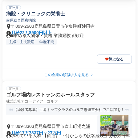
正社員
病院・クリニックの栄養士
前原総合医療病院
〒899-2503鹿児島県日置市伊集院町妙円寺
月給22万8900円以上
■求める人物像・資格 業務経験者歓迎
主婦・主夫歓迎
学歴不問
気になる
この企業の類似求人を見る
正社員
ゴルフ場内レストランのホールスタッフ
株式会社アコーディア・ゴルフ
【経験者募集】世界トップクラスのゴルフ場運営会社でご活躍を！
〒899-3303鹿児島県日置市吹上町湯之浦
月給17万7837円～27万円
求めている人材 【歓迎】 ・何かしらの接客経験がある方（年