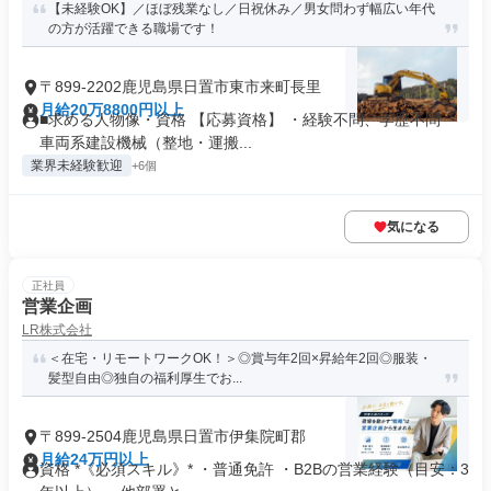
【未経験OK】／ほぼ残業なし／日祝休み／男女問わず幅広い年代
の方が活躍できる職場です！
〒899-2202鹿児島県日置市東市来町長里
月給20万8800円以上
■求める人物像・資格 【応募資格】 ・経験不問、学歴不問 ・
車両系建設機械（整地・運搬...
業界未経験歓迎
+6個
気になる
正社員
営業企画
LR株式会社
＜在宅・リモートワークOK！＞◎賞与年2回×昇給年2回◎服装・
髪型自由◎独自の福利厚生でお...
〒899-2504鹿児島県日置市伊集院町郡
月給24万円以上
資格 *《必須スキル》* ・普通免許 ・B2Bの営業経験（目安：3