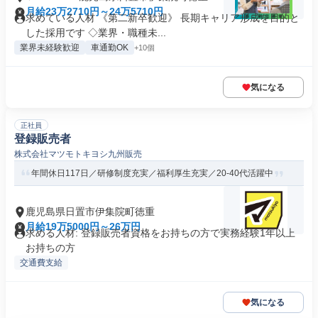
月給23万2710円～24万5710円
求めている人材 《第二新卒歓迎》 長期キャリア形成を目的と
した採用です ◇業界・職種未...
業界未経験歓迎
車通勤OK
+10個
気になる
正社員
登録販売者
株式会社マツモトキヨシ九州販売
年間休日117日／研修制度充実／福利厚生充実／20-40代活躍中
鹿児島県日置市伊集院町徳重
月給19万5000円～26万円
求める人材: 登録販売者資格をお持ちの方で実務経験1年以上
お持ちの方
交通費支給
気になる