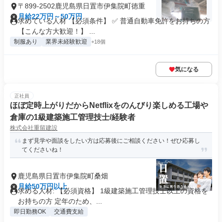
〒899-2502鹿児島県日置市伊集院町徳重
月給22万円～50万円
求めている人材 【必須条件】 ✅ 普通自動車免許をお持ちの方
【こんな方大歓迎！】 ...
制服あり
業界未経験歓迎
+18個
気になる
正社員
ほぼ定時上がりだからNetflixをのんびり楽しめる工場や
倉庫の1級建築施工管理技士/経験者
株式会社重留建設
まず見学や面談をしたい方は応募後にご相談ください！ぜひ応募し
てくださいね！
鹿児島県日置市伊集院町桑畑
月給50万円以上
求める人材: 【必須資格】 1級建築施工管理技士以上の資格を
お持ちの方 定年のため、...
即日勤務OK
交通費支給