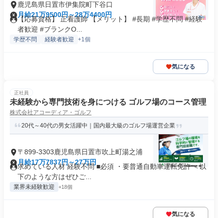
鹿児島県日置市伊集院町下谷口
月給21万9500円～28万4400円
【応募資格】 正看護師 【メリット】 #長期 #学歴不問 #経験
者歓迎 #ブランクO...
学歴不問
経験者歓迎
+1個
気になる
正社員
未経験から専門技術を身につける ゴルフ場のコース管理
株式会社アコーディア・ゴルフ
20代～40代の男女活躍中｜国内最大級のゴルフ場運営企業
〒899-3303鹿児島県日置市吹上町湯之浦
月給17万7837円～27万円
求めている人材 経験不問 ■必須 ・要普通自動車運転免許 ＜以
下のような方はぜひご...
業界未経験歓迎
+18個
気になる