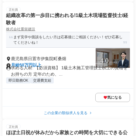
正社員
組織改革の第一歩目に携われる!1級土木現場監督技士/経
験者
株式会社重留建設
まず見学や面談をしたい方は応募後にご相談ください！ぜひ応募し
てくださいね！
鹿児島県日置市伊集院町桑畑
月給50万円以上
求める人材: 【必須資格】 1級土木施工管理技士以上の資格を
お持ちの方 定年のため、...
即日勤務OK
交通費支給
気になる
この企業の類似求人を見る
正社員
ほぼ土日祝が休みだから家族との時間を大切にできる公