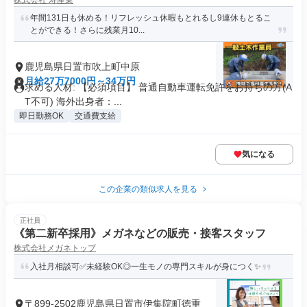
株式会社 寿産業
年間131日も休める！リフレッシュ休暇もとれるし9連休もとるこ
とができる！さらに残業月10...
鹿児島県日置市吹上町中原
月給27万7000円～34万円
求める人材: 【必須項目】 普通自動車運転免許をお持ちの方(A
T不可) 海外出身者：...
即日勤務OK
交通費支給
気になる
この企業の類似求人を見る
正社員
《第二新卒採用》メガネなどの販売・接客スタッフ
株式会社メガネトップ
入社月相談可✅未経験OK◎一生モノの専門スキルが身につく✨
〒899-2502鹿児島県日置市伊集院町徳重