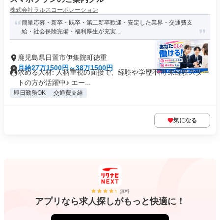
株式会社ラルスコーポレーション
簡単応募・新卒・既卒・第二新卒歓迎・安定した業界・交通費支
給・社会保険完備・福利厚生が充実...
鹿児島県日置市伊集院町徳重
月給27万1500円～38万1500円
求める人材: 人柄重視の面接で、経験や学歴不問 未経験スター
トの方が活躍中♪ エー...
即日勤務OK
交通費支給
気になる
無料
アプリなら求人探しがもっと快適に！