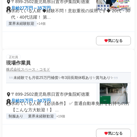
〒899-2502鹿児島県日置市伊集院町徳重
月給27万円～35万円
求めている人材 ◆経験不問！意欲重視の採用です◆ 20代・30
代・40代活躍！ 第...
業界未経験歓迎
+14個
気になる
正社員
現場作業員
株式会社スペース・コモド
未経験でも月収25万円補償✨年3回長期休暇あり✨賞与あり✨
〒899-2502鹿児島県日置市伊集院町徳重
月給25万円～50万円
求めている人材 【必須条件】 ✅ 普通自動車免許をお持ちの方
【こんな方大歓迎！】 ...
制服あり
業界未経験歓迎
+19個
気になる