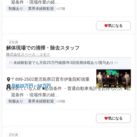
迎条件 ・現場作業の経...
制服あり
業界未経験歓迎
+17個
気になる
正社員
解体現場での清掃・除去スタッフ
株式会社スペース・コモド
未経験歓迎でも月収25万円補償/年3回長期休暇あり/賞与あり
〒899-2502鹿児島県日置市伊集院町徳重
月給25万円～50万円
求めている人材 ■必須条件 ・普通自動車免許をお持ちの方 ■歓
迎条件 ・現場作業の経...
制服あり
業界未経験歓迎
+19個
気になる
正社員