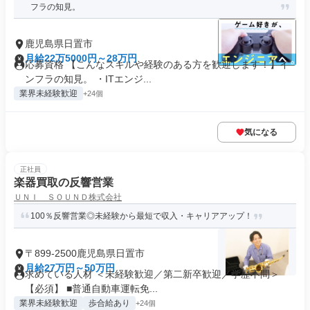
フラの知見。
鹿児島県日置市
月給22万5000円～28万円
応募資格 【こんなスキルや経験のある方を歓迎します！】イ
ンフラの知見。 ・ITエンジ...
業界未経験歓迎
+24個
気になる
正社員
楽器買取の反響営業
ＵＮＩ ＳＯＵＮＤ株式会社
100％反響営業◎未経験から最短で収入・キャリアアップ！
〒899-2500鹿児島県日置市
月給27万円～50万円
求めている人材 ＜未経験歓迎／第二新卒歓迎／学歴不問＞
【必須】 ■普通自動車運転免...
業界未経験歓迎
歩合給あり
+24個