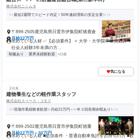
株式会社ニシムタ
最短2週間でスピード内定！50年連続増収の安定企業✨
〒899-2505鹿児島県日置市伊集院町猪鹿倉
月給22万円
求めている人材 ✅【必須要件】 ⭐ 大学・大学院卒業見込み ⭐
社会人経験3年未満の方...
制服あり
業界未経験歓迎
+21個
気になる
正社員
建物養生などの軽作業スタッフ
株式会社スペース・コモド
現場作業経験者歓迎✨月給22万円～✨年３回長期休暇あり✨
〒899-2502鹿児島県日置市伊集院町徳重
月給22万円～30万円
求めている人材 ■必須条件 ・普通自動車免許をお持ちの方 ■歓