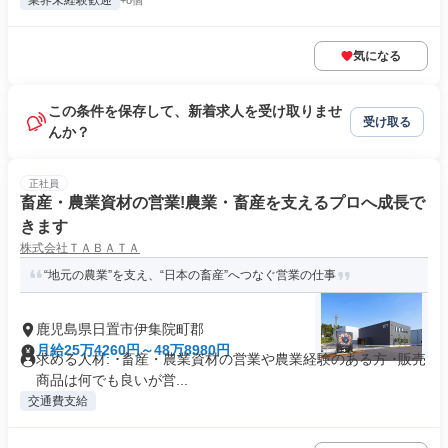
業界未経験歓迎
+8個
気になる
この条件を保存して、新着求人を受け取りませ
受け取る
んか？
正社員
畜産・農業資材の営業!農業・畜産を支えるプロへ成長で
きます
株式会社ＴＡＢＡＴＡ
“地元の農業”を支え、“日本の畜産”へつなぐ営業の仕事
鹿児島県日置市伊集院町郡
月給25万4260円～48万8980円
求める人材: ･畜産・農業資材の営業や農業経験のある方 ･販売
商品は何でも良いが営...
交通費支給