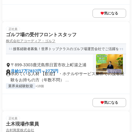
気になる
正社員
ゴルフ場の受付フロントスタッフ
株式会社アコーディア・ゴルフ
接客経験者募集！世界トップクラスのゴルフ場運営会社でご活躍を
〒899-3303鹿児島県日置市吹上町湯之浦
月給17万7837円～27万円
求めている人材 【歓迎】 ・ホテルやサービス業界での接客経
験をお持ちの方（年数不問） ...
業界未経験歓迎
+18個
気になる
正社員
土木現場作業員
吉村興業株式会社