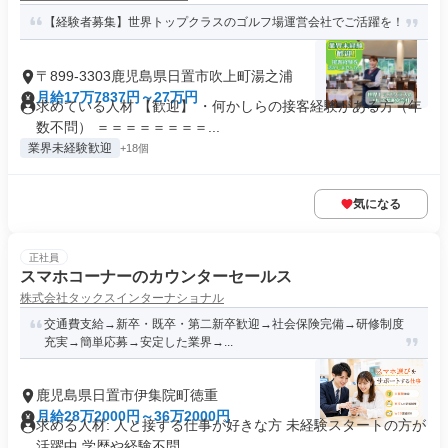
【経験者募集】世界トップクラスのゴルフ場運営会社でご活躍を！
〒899-3303鹿児島県日置市吹上町湯之浦
月給17万7837円～27万円
求めている人材 【歓迎】 ・何かしらの接客経験がある方（年
数不問） ＝＝＝＝＝＝＝＝...
業界未経験歓迎
+18個
気になる
正社員
スマホコーナーのカウンターセールス
株式会社タックスインターナショナル
交通費支給→新卒・既卒・第二新卒歓迎→社会保険完備→研修制度
充実→簡単応募→安定した業界→...
鹿児島県日置市伊集院町徳重
月給28万2000円～36万2000円
求める人材: 人と接する仕事が好きな方 未経験スタートの方が
活躍中 学歴や経験不問...