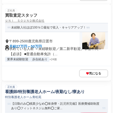
正社員
買取査定スタッフ
ＵＮＩ ＳＯＵＮＤ株式会社
未経験入社ほぼ100％◎最短で収入・キャリアアップ！
〒899-2500鹿児島県日置市
月給27万円～50万円
求めている人材 ＜未経験歓迎／第二新卒歓迎／学歴不問＞
【必須】 ■普通自動車免許（...
業界未経験歓迎
歩合給あり
+24個
気になる
正社員
看護師/特別養護老人ホーム/夜勤なし/寮あり
特別養護老人ホーム青松苑
【日勤のみ⭕残業少なめ⭕単身寮・託児所完備】医療費補助制度
あり⭕フィットネスジム無料⭕ご家...