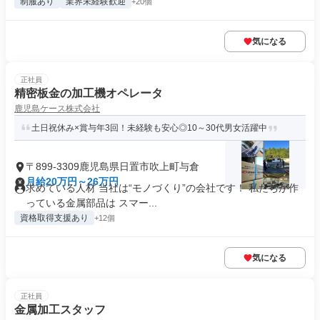
制服あり
業界未経験歓迎
+20個
気になる
正社員
精密板金の加工機オペレータ
鹿児島ケース株式会社
土日祝休み×賞与年3回！未経験も安心◎10～30代男女活躍中
〒899-3309鹿児島県日置市吹上町与倉
月給20万円～26万円
求めている人材 当社は“モノづくり”の会社です！ 私たちが作
っている金属部品は スマー...
資格取得支援あり
+12個
気になる
正社員
金属加工スタッフ