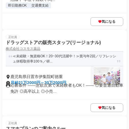
即日勤務OK
交通費支給
気になる
正社員
ドラッグストアの販売スタッフ(リージョナル)
株式会社コスモス薬品
≪未経験・無資格OK！20~30代活躍中！≫賞与年2回／リフレッシ
ュ休暇取得率100％／研...
鹿児島県日置市伊集院町徳重
月給21万2000円～30万2000円
応募条件 ――意欲次第で未経験者もOK！―― ◎要普通自動車
免許 ◎高卒以上 ◎小売...
気になる
正社員
スマホプランのご案内クルー