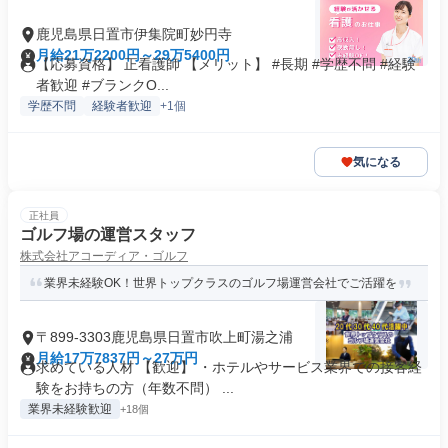
鹿児島県日置市伊集院町妙円寺
月給21万2200円～29万5400円
【応募資格】 正看護師 【メリット】 #長期 #学歴不問 #経験
者歓迎 #ブランクO...
学歴不問
経験者歓迎
+1個
気になる
正社員
ゴルフ場の運営スタッフ
株式会社アコーディア・ゴルフ
業界未経験OK！世界トップクラスのゴルフ場運営会社でご活躍を
〒899-3303鹿児島県日置市吹上町湯之浦
月給17万7837円～27万円
求めている人材 【歓迎】 ・ホテルやサービス業界での接客経
験をお持ちの方（年数不問） ...
業界未経験歓迎
+18個