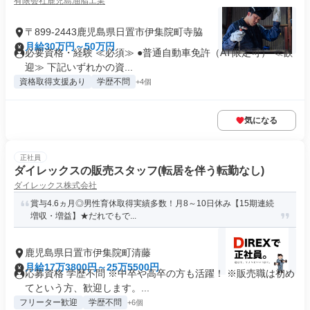
有限会社鹿児島油脂工業
〒899-2443鹿児島県日置市伊集院町寺脇
月給30万円～50万円
必要資格・経験 ≪必須≫ ●普通自動車免許（AT限定可） ≪歓
迎≫ 下記いずれかの資...
資格取得支援あり
学歴不問
+4個
気になる
正社員
ダイレックスの販売スタッフ(転居を伴う転勤なし)
ダイレックス株式会社
賞与4.6ヵ月◎男性育休取得実績多数！月8～10日休み【15期連続
増収・増益】★だれでもで...
鹿児島県日置市伊集院町清藤
月給17万3800円～25万5500円
応募資格 学歴不問 ※中卒や高卒の方も活躍！ ※販売職は初め
てという方、歓迎します。...
フリーター歓迎
学歴不問
+6個