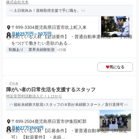
株式会社大木
土日祝休み！資格取得支援で手に職を。
〒899-3304鹿児島県日置市吹上町入来
月給25万円～50万円
求めている人材 【必須要件】 ・普通自動車運転免許 ・手に職
をつけて働きたい意欲のある...
制服あり
業界未経験歓迎
+21個
気になる
正社員
障がい者の日常生活を支援するスタッフ
特定非営利活動法人ＣＩＬひかり
福祉未経験大歓迎♪スタッフの８割が未経験スタート／直行直帰可
〒899-2504鹿児島県日置市伊集院町郡
月給27万3500円
求めている人材 【応募条件】 ・要普通自動車免許（AT限定
可） 【歓迎要件】 ・未経...