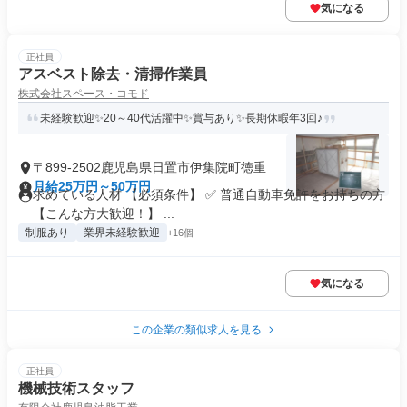
気になる
正社員
アスベスト除去・清掃作業員
株式会社スペース・コモド
未経験歓迎✨20～40代活躍中✨賞与あり✨長期休暇年3回♪
〒899-2502鹿児島県日置市伊集院町徳重
月給25万円～50万円
求めている人材 【必須条件】 ✅ 普通自動車免許をお持ちの方
【こんな方大歓迎！】 ...
制服あり
業界未経験歓迎
+16個
気になる
この企業の類似求人を見る
正社員
機械技術スタッフ