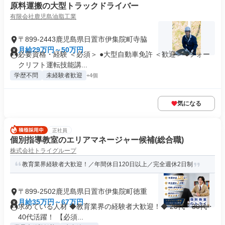
原料運搬の大型トラックドライバー
有限会社鹿児島油脂工業
〒899-2443鹿児島県日置市伊集院町寺脇
月給29万円～50万円
必要資格・経験 ＜必須＞ ●大型自動車免許 ＜歓迎＞ ●フォー
クリフト運転技能講...
学歴不問
未経験者歓迎
+4個
気になる
正社員
個別指導教室のエリアマネージャー候補(総合職)
株式会社トライグループ
教育業界経験者大歓迎！／年間休日120日以上／完全週休2日制
〒899-2502鹿児島県日置市伊集院町徳重
月給35万円～67万円
求めている人材 ◆教育業界の経験者大歓迎！◆ 20代・30代・
40代活躍！ 【必須...