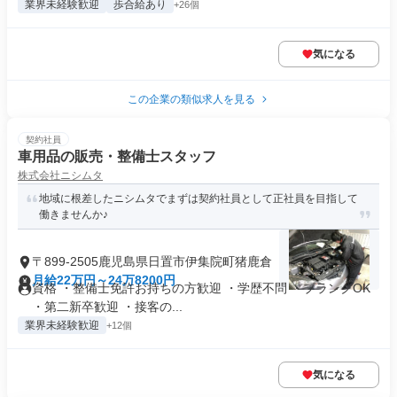
業界未経験歓迎
歩合給あり
+26個
気になる
この企業の類似求人を見る
契約社員
車用品の販売・整備士スタッフ
株式会社ニシムタ
地域に根差したニシムタでまずは契約社員として正社員を目指して
働きませんか♪
〒899-2505鹿児島県日置市伊集院町猪鹿倉
月給22万円～24万8200円
資格 ・整備士免許お持ちの方歓迎 ・学歴不問 ・ブランクOK
・第二新卒歓迎 ・接客の...
業界未経験歓迎
+12個
気になる