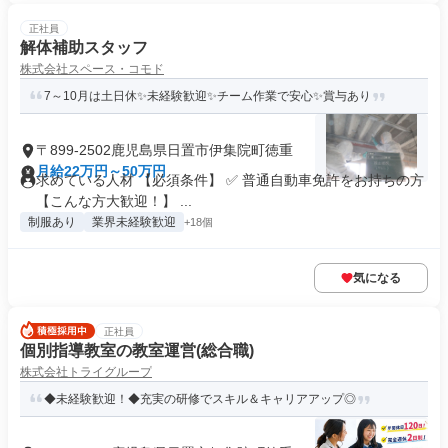
正社員
解体補助スタッフ
株式会社スペース・コモド
7～10月は土日休✨未経験歓迎✨チーム作業で安心✨賞与あり
〒899-2502鹿児島県日置市伊集院町徳重
月給22万円～50万円
求めている人材 【必須条件】 ✅ 普通自動車免許をお持ちの方
【こんな方大歓迎！】 ...
制服あり
業界未経験歓迎
+18個
気になる
正社員
個別指導教室の教室運営(総合職)
株式会社トライグループ
◆未経験歓迎！◆充実の研修でスキル＆キャリアアップ◎