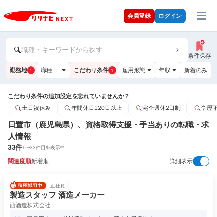
会員登録
ログイン
職種・キーワードから探す
条件保存
勤務地
職種
こだわり条件
雇用形態
年収
新着のみ
1
1
こだわり条件の追加設定を忘れていませんか？
土日祝休み
年間休日120日以上
完全週休2日制
学歴
日置市（鹿児島県）、資格取得支援・手当ありの転職・求
人情報
33
件
1
〜
33
件目を表示中
関連度順
新着順
詳細表示
正社員
製造スタッフ 酒造メーカー
西酒造株式会社