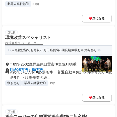
業界未経験歓迎
+11個
気になる
正社員
環境改善スペシャリスト
株式会社スペース・コモド
未経験歓迎でも月収25万円補償/年3回長期休暇あり/賞与あり
〒899-2502鹿児島県日置市伊集院町徳重
月給25万円～50万円
求めている人材 ■必須条件 ・普通自動車免許をお持ちの方 ■歓
迎条件 ・現場作業の経...
制服あり
業界未経験歓迎
+19個
気になる
正社員
総合スーパーの店舗運営総合職(第二新卒枠)