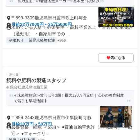
「富乃宝山」の老舗酒造メーカー✨基本土日祝休み
〒899-3309鹿児島県日置市吹上町与倉
月給22万7000円～35万5000円
求めている人材 ✨必須要件 ・高校卒業以上 ・普通自動車免許
（通勤用） ・自家用車での...
制服あり
業界未経験歓迎
+26個
気になる
正社員
飼料や肥料の製造スタッフ
有限会社鹿児島油脂工業
≪未経験歓迎≫賞与は年3回！最大120万円支給｜安心の教育制度
で若手も早期活躍中
〒899-2443鹿児島県日置市伊集院町寺脇
月給28万円～50万円
必要資格・経験 ＜必須＞ ●普通自動車免許（AT限定可） ＜歓
迎＞ ●フォークリ...