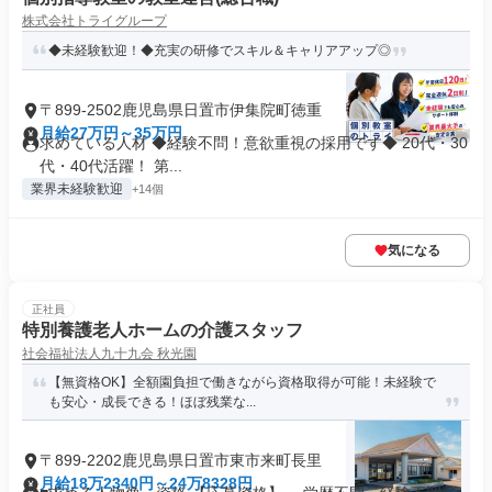
株式会社トライグループ
◆未経験歓迎！◆充実の研修でスキル＆キャリアアップ◎
〒899-2502鹿児島県日置市伊集院町徳重
月給27万円～35万円
求めている人材 ◆経験不問！意欲重視の採用です◆ 20代・30
代・40代活躍！ 第...
業界未経験歓迎
+14個
気になる
正社員
特別養護老人ホームの介護スタッフ
社会福祉法人九十九会 秋光園
【無資格OK】全額園負担で働きながら資格取得が可能！未経験で
も安心・成長できる！ほぼ残業な...
〒899-2202鹿児島県日置市東市来町長里
月給18万2340円～24万8328円