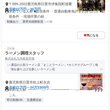
〒899-2502鹿児島県日置市伊集院町徳重
月給22万円～30万円
求めている人材 ■必須条件 ・普通自動車免許をお持ちの方 ■歓
迎条件 ・現場作業の経...
制服あり
業界未経験歓迎
+17個
気になる
正社員
ラーメン調理スタッフ
株式会社九州産直市場
溝辺の人気ラーメン店「まことラーメン」×カミチクグループ｜地
域を盛り上げる新しいラーメン店
鹿児島県日置市吹上町永吉
月給21万円～34万3300円
求める人材: ━━････―････━━━━━････―････━━ ❯❯❯
こん...
即日勤務OK
交通費支給