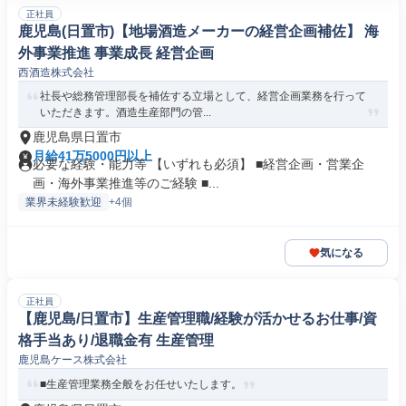
正社員
鹿児島(日置市)【地場酒造メーカーの経営企画補佐】 海
外事業推進 事業成長 経営企画
西酒造株式会社
社長や総務管理部長を補佐する立場として、経営企画業務を行って
いただきます。酒造生産部門の管...
鹿児島県日置市
月給41万5000円以上
必要な経験・能力等 【いずれも必須】 ■経営企画・営業企
画・海外事業推進等のご経験 ■...
業界未経験歓迎
+4個
気になる
正社員
【鹿児島/日置市】生産管理職/経験が活かせるお仕事/資
格手当あり/退職金有 生産管理
鹿児島ケース株式会社
■生産管理業務全般をお任せいたします。