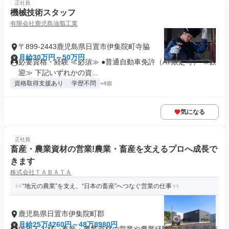
正社員
機械技術スタッフ
有限会社鹿児島油脂工業
〒899-2443鹿児島県日置市伊集院町寺脇
月給30万円～50万円
必要資格・経験 ≪必須≫ ●普通自動車免許（AT限定可） ≪歓
迎≫ 下記いずれかの資...
資格取得支援あり
学歴不問
+4個
気になる
正社員
畜産・農業資材の営業!農業・畜産を支えるプロへ成長で
きます
株式会社ＴＡＢＡＴＡ
“地元の農業”を支え、“日本の畜産”へつなぐ営業の仕事
鹿児島県日置市伊集院町郡
月給25万4260円～48万8980円