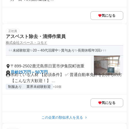
気になる
正社員
アスベスト除去・清掃作業員
株式会社スペース・コモド
未経験歓迎✨20～40代活躍中✨賞与あり✨長期休暇年3回♪
〒899-2502鹿児島県日置市伊集院町徳重
月給25万円～50万円
求めている人材 【必須条件】 ✅ 普通自動車免許をお持ちの方
【こんな方大歓迎！】 ...
制服あり
業界未経験歓迎
+16個
気になる
この企業の類似求人を見る