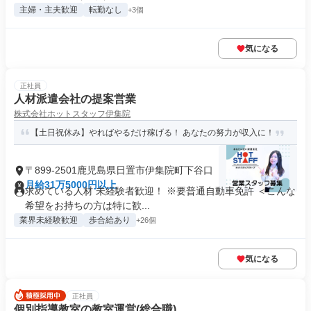
主婦・主夫歓迎
転勤なし
+3個
気になる
正社員
人材派遣会社の提案営業
株式会社ホットスタッフ伊集院
【土日祝休み】やればやるだけ稼げる！ あなたの努力が収入に！
〒899-2501鹿児島県日置市伊集院町下谷口
月給31万5000円以上
求めている人材 未経験者歓迎！ ※要普通自動車免許 ＜こんな
希望をお持ちの方は特に歓...
業界未経験歓迎
歩合給あり
+26個
気になる
正社員
個別指導教室の教室運営(総合職)