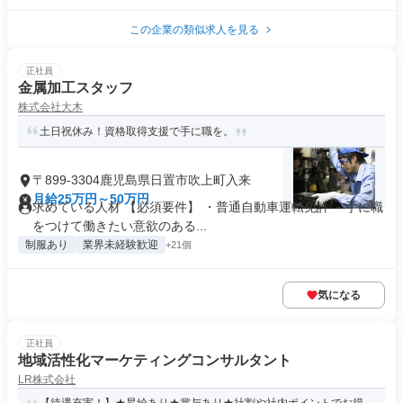
この企業の類似求人を見る
正社員
金属加工スタッフ
株式会社大木
土日祝休み！資格取得支援で手に職を。
〒899-3304鹿児島県日置市吹上町入来
月給25万円～50万円
求めている人材 【必須要件】 ・普通自動車運転免許 ・手に職
をつけて働きたい意欲のある...
制服あり
業界未経験歓迎
+21個
気になる
正社員
地域活性化マーケティングコンサルタント
LR株式会社