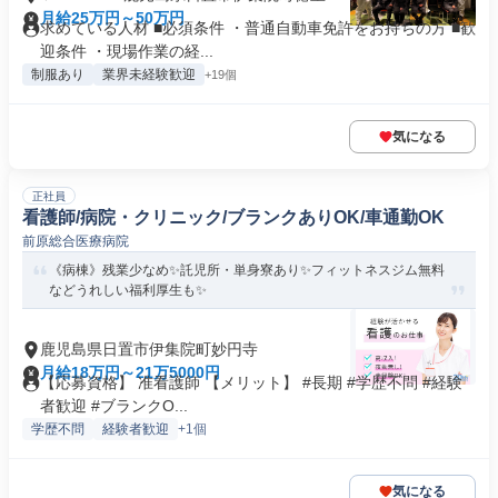
月給25万円～50万円
求めている人材 ■必須条件 ・普通自動車免許をお持ちの方 ■歓
迎条件 ・現場作業の経...
制服あり
業界未経験歓迎
+19個
気になる
正社員
看護師/病院・クリニック/ブランクありOK/車通勤OK
前原総合医療病院
《病棟》残業少なめ✨託児所・単身寮あり✨フィットネスジム無料
などうれしい福利厚生も✨
鹿児島県日置市伊集院町妙円寺
月給18万円～21万5000円
【応募資格】 准看護師 【メリット】 #長期 #学歴不問 #経験
者歓迎 #ブランクO...
学歴不問
経験者歓迎
+1個
気になる