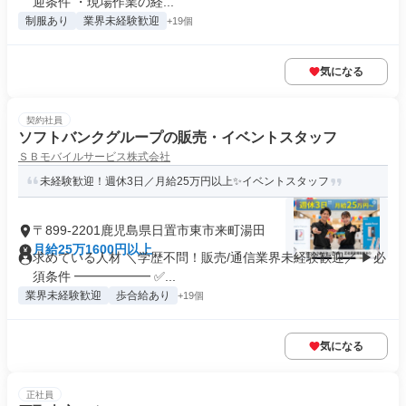
迎条件 ・現場作業の経...
制服あり
業界未経験歓迎
+19個
気になる
契約社員
ソフトバンクグループの販売・イベントスタッフ
ＳＢモバイルサービス株式会社
未経験歓迎！週休3日／月給25万円以上✨イベントスタッフ
〒899-2201鹿児島県日置市東市来町湯田
月給25万1600円以上
求めている人材 ＼学歴不問！販売/通信業界未経験歓迎／ ▶必
須条件 ━━━━━━ ✅...
業界未経験歓迎
歩合給あり
+19個
気になる
正社員