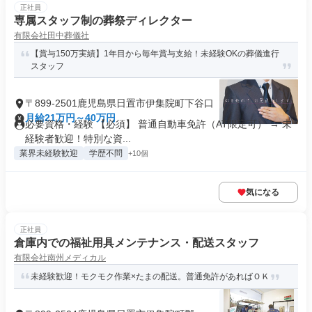
正社員
専属スタッフ制の葬祭ディレクター
有限会社田中葬儀社
【賞与150万実績】1年目から毎年賞与支給！未経験OKの葬儀進行
スタッフ
〒899-2501鹿児島県日置市伊集院町下谷口
月給21万円～40万円
必要資格・経験 【必須】 普通自動車免許（AT限定可） → 未
経験者歓迎！特別な資...
業界未経験歓迎
学歴不問
+10個
気になる
正社員
倉庫内での福祉用具メンテナンス・配送スタッフ
有限会社南州メディカル
未経験歓迎！モクモク作業×たまの配送。普通免許があればＯＫ