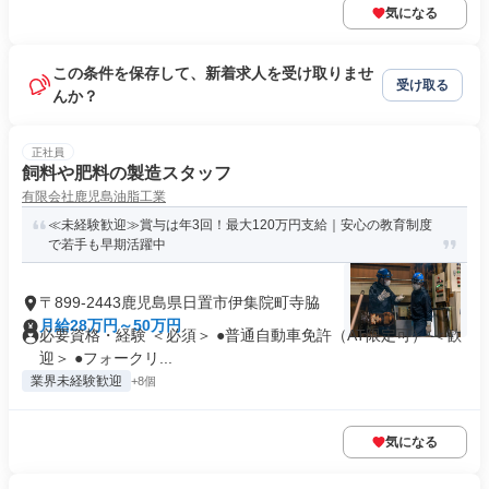
気になる
この条件を保存して、新着求人を受け取りませ
受け取る
んか？
正社員
飼料や肥料の製造スタッフ
有限会社鹿児島油脂工業
≪未経験歓迎≫賞与は年3回！最大120万円支給｜安心の教育制度
で若手も早期活躍中
〒899-2443鹿児島県日置市伊集院町寺脇
月給28万円～50万円
必要資格・経験 ＜必須＞ ●普通自動車免許（AT限定可） ＜歓
迎＞ ●フォークリ...
業界未経験歓迎
+8個
気になる