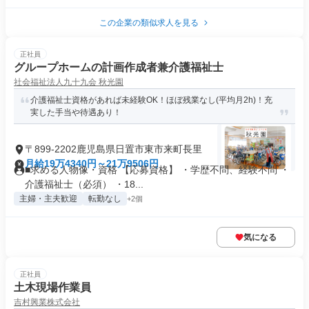
この企業の類似求人を見る
正社員
グループホームの計画作成者兼介護福祉士
社会福祉法人九十九会 秋光園
介護福祉士資格があれば未経験OK！ほぼ残業なし(平均月2h)！充
実した手当や待遇あり！
〒899-2202鹿児島県日置市東市来町長里
月給19万4340円～21万9506円
■求める人物像・資格 【応募資格】 ・学歴不問、経験不問 ・
介護福祉士（必須） ・18...
主婦・主夫歓迎
転勤なし
+2個
気になる
正社員
土木現場作業員
吉村興業株式会社