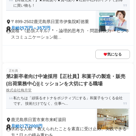
【待遇充実！】★昇給あり★賞与あり★社割や社内ポイントでお得
に買い物も！
〒899-2502鹿児島県日置市伊集院町徳重
月給25万円～35万円
資格 *《必須スキル》* ・論理的思考力 ・問題解決力 ・ビジネ
スコミュニケーション能...
気になる
正社員
第2新卒者向け中途採用【正社員】和菓子の製造・販売
(出荷業務中心)|ミッションを大切にする職場
株式会社梅月堂
私たちは「頑張るオトナをポジティブにする」和菓子をつくる会社
です。 技術だけでなく、仕事へ...
鹿児島県日置市東市来町湯田
月給21万2000円
求める人材: * 教えられたことを素直に受け止め、実践できる
方 * 日々の積み重ねを...