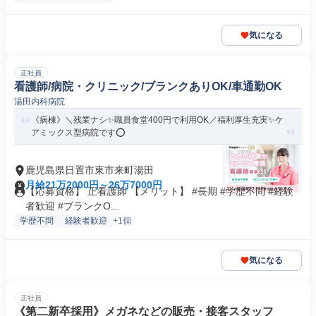
気になる
正社員
看護師/病院・クリニック/ブランクありOK/車通勤OK
湯田内科病院
《病棟》＼残業ナシ✨職員食堂400円で利用OK／福利厚生充実✨ケ
アミックス型病院です⭕
鹿児島県日置市東市来町湯田
月給21万2000円～26万7000円
【応募資格】 正看護師 【メリット】 #長期 #学歴不問 #経験
者歓迎 #ブランクO...
学歴不問
経験者歓迎
+1個
気になる
正社員
《第二新卒採用》メガネなどの販売・接客スタッフ