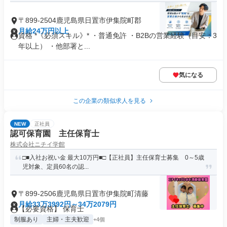
〒899-2504鹿児島県日置市伊集院町郡
月給24万円以上
資格 *《必須スキル》* ・普通免許 ・B2Bの営業経験（目安：3
年以上） ・他部署と...
気になる
この企業の類似求人を見る
NEW
正社員
認可保育園 主任保育士
株式会社ニチイ学館
□■入社お祝い金 最大10万円■□【正社員】主任保育士募集 0～5歳
児対象、定員60名の認...
〒899-2506鹿児島県日置市伊集院町清藤
月給33万3992円～34万2079円
【必要資格】 保育士
制服あり
主婦・主夫歓迎
+4個