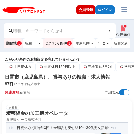
会員登録
ログイン
職種・キーワードから探す
条件保存
勤務地
職種
こだわり条件
雇用形態
年収
新着のみ
1
1
こだわり条件の追加設定を忘れていませんか？
土日祝休み
年間休日120日以上
完全週休2日制
学歴
日置市（鹿児島県）、賞与ありの転職・求人情報
87
件
1
〜
87
件目を表示中
関連度順
新着順
詳細表示
正社員
精密板金の加工機オペレータ
鹿児島ケース株式会社
土日祝休み×賞与年3回！未経験も安心◎10～30代男女活躍中