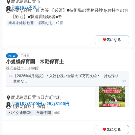
鹿児島県日置市
月給35万円以上
必要な経験・能力等 【必須】■技術職の実務経験をお持ちの方
【歓迎】■製造職経験者■モ...
業界未経験歓迎
転勤なし
+2個
気になる
NEW
正社員
小規模保育園 常勤保育士
株式会社ニチイ学館
【2026年4月開設】＊入社お祝い金最大10万円支給＊ 持ち帰り
業務なし
鹿児島県日置市日吉町吉利
月給18万3100円～25万8100円
【必要資格】 保育士
バイク通勤OK
学歴不問
+6個
気になる