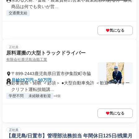
求める人材: ･畜産・農業資材の営業や農業経験のある方 ･販売
商品は何でも良いが営...
交通費支給
気になる
正社員
原料運搬の大型トラックドライバー
有限会社鹿児島油脂工業
〒899-2443鹿児島県日置市伊集院町寺脇
月給29万円～50万円
必要資格・経験 ＜必須＞ ●大型自動車免許 ＜歓迎＞ ●フォー
クリフト運転技能講...
学歴不問
未経験者歓迎
+4個
気になる
正社員
【鹿児島/日置市】管理部法務担当 年間休日125日/残業月