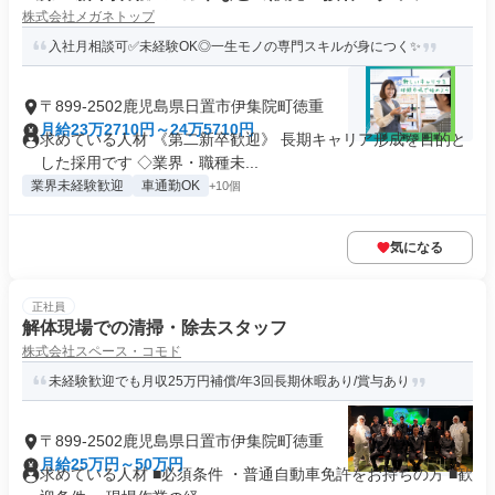
株式会社メガネトップ
入社月相談可✅未経験OK◎一生モノの専門スキルが身につく✨
〒899-2502鹿児島県日置市伊集院町徳重
月給23万2710円～24万5710円
求めている人材 《第二新卒歓迎》 長期キャリア形成を目的と
した採用です ◇業界・職種未...
業界未経験歓迎
車通勤OK
+10個
気になる
正社員
解体現場での清掃・除去スタッフ
株式会社スペース・コモド
未経験歓迎でも月収25万円補償/年3回長期休暇あり/賞与あり
〒899-2502鹿児島県日置市伊集院町徳重
月給25万円～50万円
求めている人材 ■必須条件 ・普通自動車免許をお持ちの方 ■歓