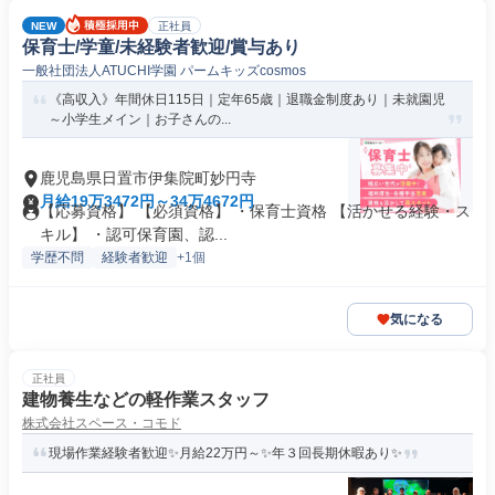
NEW
正社員
保育士/学童/未経験者歓迎/賞与あり
一般社団法人ATUCHI学園 パームキッズcosmos
《高収入》年間休日115日｜定年65歳｜退職金制度あり｜未就園児
～小学生メイン｜お子さんの...
鹿児島県日置市伊集院町妙円寺
月給19万3472円～34万4672円
【応募資格】 【必須資格】 ・保育士資格 【活かせる経験・ス
キル】 ・認可保育園、認...
学歴不問
経験者歓迎
+1個
気になる
正社員
建物養生などの軽作業スタッフ
株式会社スペース・コモド
現場作業経験者歓迎✨月給22万円～✨年３回長期休暇あり✨