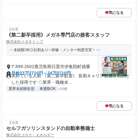
気になる
正社員
《第二新卒採用》メガネ専門店の接客スタッフ
株式会社メガネトップ
未経験OK◎社割あり✨研修・メンター制度充実！
〒899-2502鹿児島県日置市伊集院町徳重
月給23万2710円～24万5710円
求めている人材 《第二新卒歓迎》 長期キャリア形成を目的と
した採用です ◇業界・職種未...
業界未経験歓迎
車通勤OK
+10個
気になる
正社員
セルフガソリンスタンドの自動車整備士
株式会社コロナ・エネルギー