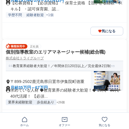
月給19万4472円～25万472円
【応募資格】 【必須資格】 ・保育士資格 【活かせる経験・ス
キル】 ・認可保育園、認...
学歴不問
経験者歓迎
+1個
気になる
正社員
個別指導教室のエリアマネージャー候補(総合職)
株式会社トライグループ
教育業界経験者大歓迎！／年間休日120日以上／完全週休2日制
〒899-2502鹿児島県日置市伊集院町徳重
月給35万円～67万円
求めている人材 ◆教育業界の経験者大歓迎！◆ 20代・30代・
40代活躍！ 【必須...
業界未経験歓迎
歩合給あり
+26個
気になる
ホーム
オファー
気になる