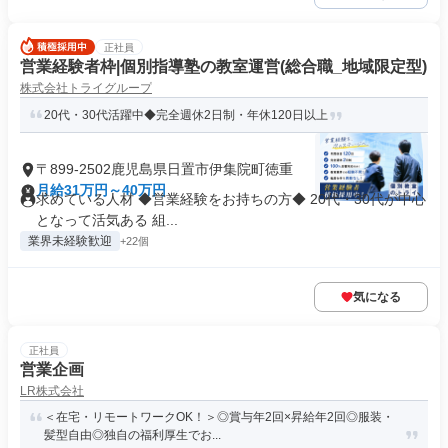
正社員
営業経験者枠|個別指導塾の教室運営(総合職_地域限定型)
株式会社トライグループ
20代・30代活躍中◆完全週休2日制・年休120日以上
〒899-2502鹿児島県日置市伊集院町徳重
月給31万円～40万円
求めている人材 ◆営業経験をお持ちの方◆ 20代・30代が中心
となって活気ある 組...
業界未経験歓迎
+22個
気になる
正社員
営業企画
LR株式会社
＜在宅・リモートワークOK！＞◎賞与年2回×昇給年2回◎服装・
髪型自由◎独自の福利厚生でお...