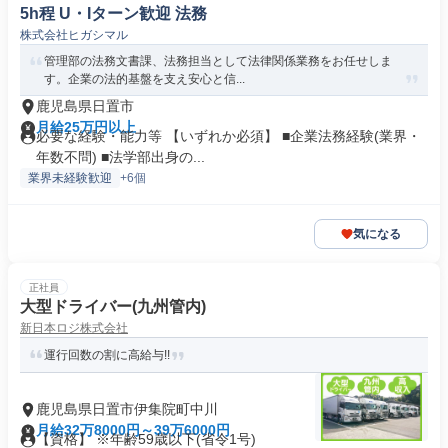
5h程 U・Iターン歓迎 法務
株式会社ヒガシマル
管理部の法務文書課、法務担当として法律関係業務をお任せしま
す。企業の法的基盤を支え安心と信...
鹿児島県日置市
月給25万円以上
必要な経験・能力等 【いずれか必須】 ■企業法務経験(業界・
年数不問) ■法学部出身の...
業界未経験歓迎
+6個
気になる
正社員
大型ドライバー(九州管内)
新日本ロジ株式会社
運行回数の割に高給与!!
鹿児島県日置市伊集院町中川
月給32万8000円～39万6000円
【資格】 ※年齢59歳以下(省令1号)