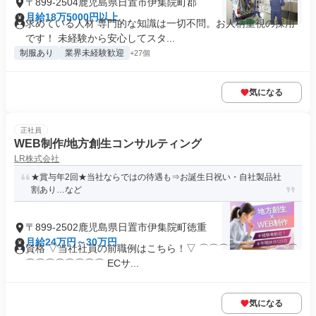
〒899-2504鹿児島県日置市伊集院町郡
月給18万5000円以上
求めている人材 専門的な知識は一切不問。お人柄重視の採用
です！ 未経験から安心してスタ...
制服あり
業界未経験歓迎
+27個
気になる
正社員
WEB制作/地方創生コンサルティング
LR株式会社
★賞与年2回★当社ならではの待遇も⇒お誕生日祝い・自社製品社
割あり…など
〒899-2502鹿児島県日置市伊集院町徳重
月給24万円～30万円
資格 ▽当社社員の前職例はこちら！▽ ⌒⌒⌒⌒⌒⌒⌒⌒⌒⌒
⌒⌒⌒⌒⌒⌒⌒⌒ ECサ...
気になる