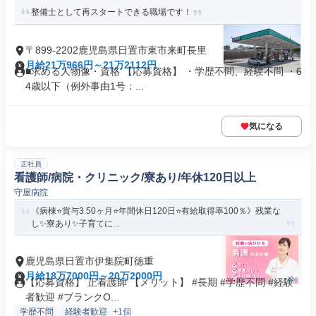
整備士として再スタートできる職場です！
〒899-2202鹿児島県日置市東市来町長里
月給21万966円～21万2112円
■求める人物像・資格 【応募資格】 ・学歴不問、経験不問 ・6
4歳以下（例外事由1号：...
気になる
正社員
看護師/病院・クリニック/寮あり/年休120日以上
守屋病院
《病棟⭐賞与3.50ヶ月⭐年間休日120日⭐有給取得率100％》残業な
し✨寮あり✨子育てに...
鹿児島県日置市伊集院町徳重
月給18万7000円～20万2000円
【応募資格】 正看護師 【メリット】 #長期 #学歴不問 #経験
者歓迎 #ブランクO...
学歴不問
経験者歓迎
+1個