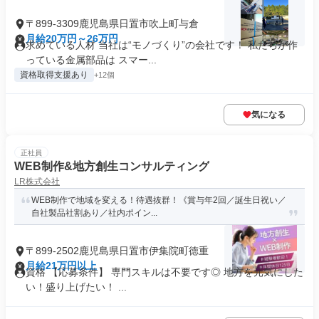
〒899-3309鹿児島県日置市吹上町与倉
月給20万円～26万円
求めている人材 当社は“モノづくり”の会社です！ 私たちが作
っている金属部品は スマー...
資格取得支援あり
+12個
気になる
正社員
WEB制作&地方創生コンサルティング
LR株式会社
WEB制作で地域を変える！待遇抜群！《賞与年2回／誕生日祝い／
自社製品社割あり／社内ポイン...
〒899-2502鹿児島県日置市伊集院町徳重
月給21万円以上
資格 【応募条件】 専門スキルは不要です◎ 地方を元気にした
い！盛り上げたい！ ...