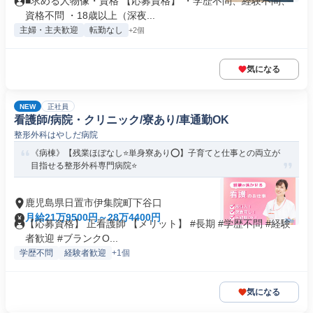
■求める人物像・資格 【応募資格】 ・学歴不問、経験不問、
資格不問 ・18歳以上（深夜...
主婦・主夫歓迎
転勤なし
+2個
気になる
NEW
正社員
看護師/病院・クリニック/寮あり/車通勤OK
整形外科はやしだ病院
《病棟》【残業ほぼなし⭐単身寮あり⭕】子育てと仕事との両立が
目指せる整形外科専門病院⭐
鹿児島県日置市伊集院町下谷口
月給21万9500円～28万4400円
【応募資格】 正看護師 【メリット】 #長期 #学歴不問 #経験
者歓迎 #ブランクO...
学歴不問
経験者歓迎
+1個
気になる