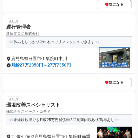
気になる
正社員
運行管理者
新日本ロジ株式会社
休みもしっかり取れるのでリフレッシュできます
鹿児島県日置市伊集院町中川
月給27万2350円～27万7350円
気になる
正社員
環境改善スペシャリスト
株式会社スペース・コモド
未経験歓迎でも月収25万円補償/年3回長期休暇あり/賞与あり
〒899-2502鹿児島県日置市伊集院町徳重