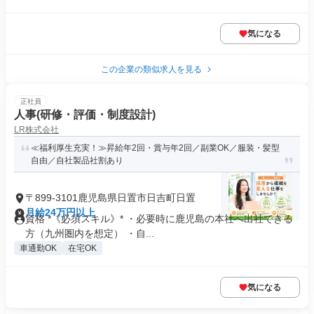
気になる
この企業の類似求人を見る
正社員
人事(研修・評価・制度設計)
LR株式会社
≪福利厚生充実！≫昇給年2回・賞与年2回／副業OK／服装・髪型
自由／自社製品社割あり
〒899-3101鹿児島県日置市日吉町日置
月給24万円以上
資格 *《必須スキル》* ・必要時に鹿児島の本社へ出社できる
方（九州圏内を想定） ・自...
車通勤OK
在宅OK
気になる