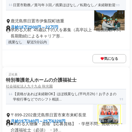
日置市勤務／賞与年３回／残業ほぼなし／転勤なし／未経験歓迎
鹿児島県日置市伊集院町徳重
月給18万2500円～22万円
求める人材: 45歳以下の人を募集（高卒以上・職務経験不問・
長期勤続によるキャリア形...
残業なし
駅近5分以内
気になる
正社員
特別養護老人ホームの介護福祉士
社会福祉法人九十九会 秋光園
【資格があれば未経験OK】ほぼ残業なし(平均月2h)！お子さまの
学校行事などでのシフト相談...
〒899-2202鹿児島県日置市東市来町長里
月給19万340円～25万6328円
■求める人物像・資格 【応募資格】 ・学歴不問、経験不問 ・
介護福祉士（必須） ・18...