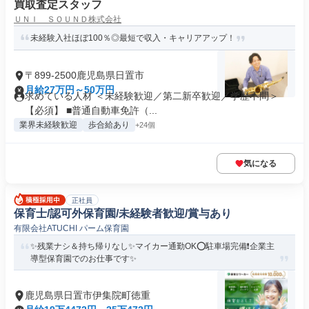
買取査定スタッフ
ＵＮＩ ＳＯＵＮＤ株式会社
未経験入社ほぼ100％◎最短で収入・キャリアアップ！
〒899-2500鹿児島県日置市
月給27万円～50万円
求めている人材 ＜未経験歓迎／第二新卒歓迎／学歴不問＞
【必須】 ■普通自動車免許（...
業界未経験歓迎
歩合給あり
+24個
気になる
正社員
保育士/認可外保育園/未経験者歓迎/賞与あり
有限会社ATUCHI パーム保育園
✨残業ナシ＆持ち帰りなし✨マイカー通勤OK⭕駐車場完備❗️企業主
導型保育園でのお仕事です✨
鹿児島県日置市伊集院町徳重