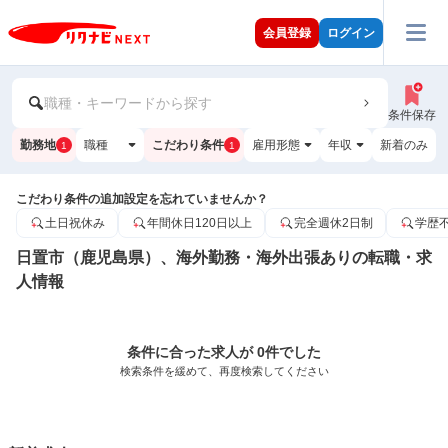
会員登録
ログイン
職種・キーワードから探す
条件保存
勤務地
職種
こだわり条件
雇用形態
年収
新着のみ
1
1
こだわり条件の追加設定を忘れていませんか？
土日祝休み
年間休日120日以上
完全週休2日制
学歴
日置市（鹿児島県）、海外勤務・海外出張ありの転職・求
人情報
条件に合った求人が 0件でした
検索条件を緩めて、再度検索してください