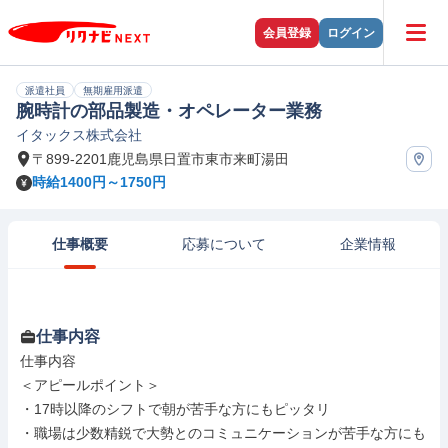
会員登録
ログイン
派遣社員
無期雇用派遣
腕時計の部品製造・オペレーター業務
イタックス株式会社
〒899-2201鹿児島県日置市東市来町湯田
時給1400円～1750円
仕事概要
応募について
企業情報
仕事内容
仕事内容

＜アピールポイント＞

・17時以降のシフトで朝が苦手な方にもピッタリ

・職場は少数精鋭で大勢とのコミュニケーションが苦手な方にも