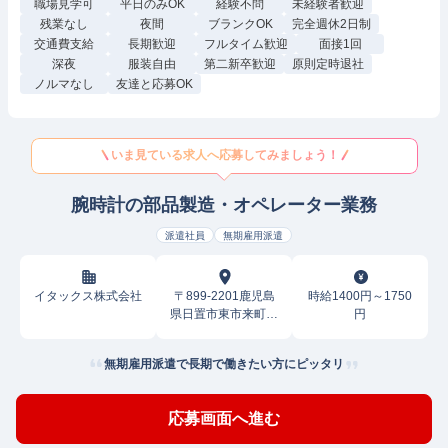
職場見学可
平日のみOK
経験不問
未経験者歓迎
残業なし
夜間
ブランクOK
完全週休2日制
交通費支給
長期歓迎
フルタイム歓迎
面接1回
深夜
服装自由
第二新卒歓迎
原則定時退社
ノルマなし
友達と応募OK
いま見ている求人へ応募してみましょう！
腕時計の部品製造・オペレーター業務
派遣社員
無期雇用派遣
イタックス株式会社
〒899-2201鹿児島
時給1400円～1750
県日置市東市来町湯
円
田
無期雇用派遣で長期で働きたい方にピッタリ
応募画面へ進む