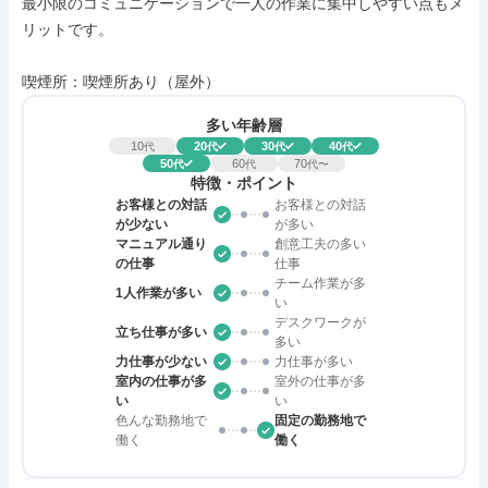
最小限のコミュニケーションで一人の作業に集中しやすい点もメ
リットです。

喫煙所：喫煙所あり（屋外）
多い年齢層
10
20
30
40
代
代
代
代
50
60
70
代
代
代〜
特徴・ポイント
お客様との対話
お客様との対話
が少ない
が多い
マニュアル通り
創意工夫の多い
の仕事
仕事
チーム作業が多
1人作業が多い
い
デスクワークが
立ち仕事が多い
多い
力仕事が少ない
力仕事が多い
室内の仕事が多
室外の仕事が多
い
い
色んな勤務地で
固定の勤務地で
働く
働く